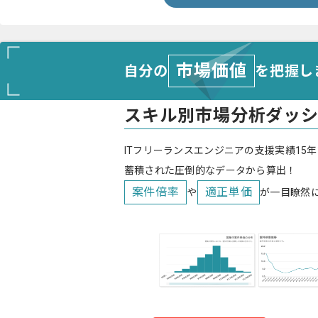
市場価値
自分の
を把握し
スキル別市場分析ダッ
ITフリーランスエンジニアの支援実績15年
蓄積された圧倒的なデータから算出！
案件倍率
適正単価
や
が一目瞭然