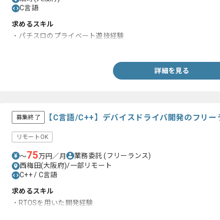
C言語
求めるスキル
・パチスロのプライベート遊技経験
・C言語を用いた開発経験(専門学校履修レベル)
詳細を見る
【C言語/C++】デバイスドライバ開発のフリ
募集終了
リモートOK
75
業務委託
(フリーランス)
〜
万円／月
西梅田(大阪府)/一部リモート
C++ / C言語
求めるスキル
・RTOSを用いた開発経験
・デバイスドライバ開発経験(C言語もしくはC++のどちらか)