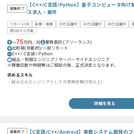
【C++/C言語/Python】量子コンピュータ
募集終了
ス求人・案件
リモートOK
副業・複業
20代活躍中
30代活躍中
40代活躍中
週3日から可能
75
業務委託
(フリーランス)
〜
万円／月
出町柳(京都府)/一部リモート
C++ / C言語 / Python
組込・制御エンジニア / サーバーサイドエンジニア
※稼働日数や時間帯はご相談の後、正式決定となります。
求めるスキル
・組み込みエンジニアとしての実務経験(3年以上)
・Pythonを用いたシステム開発経験 (3年以上)
詳細を見る
【C言語/C++/Android】車載システム開発
募集終了