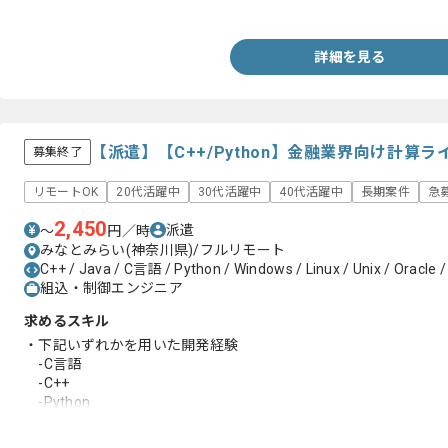
・デバイスドライバ実装経験
詳細を見る
【派遣】【C++/Python】金融業界向け計算
募集終了
リモートOK
20代活躍中
30代活躍中
40代活躍中
長期案件
急
2,450
派遣
〜
円／時
みなとみらい(神奈川県)/フルリモート
C++ / Java / C言語 / Python / Windows / Linux / Unix / Oracle
組込・制御エンジニア
求めるスキル
・下記いずれかを用いた開発経験
-C言語
-C++
-Python
-Java
・Unix、Linux環境での開発経験