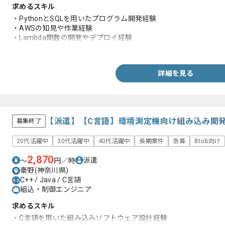
求めるスキル
・PythonとSQLを用いたプログラム開発経験
・AWSの知見や作業経験
・Lambda関数の開発やデプロイ経験
・各種AWSサービス利用経験
詳細を見る
【派遣】【C言語】環境測定機向け組み込み開
募集終了
20代活躍中
30代活躍中
40代活躍中
長期案件
急募
BtoB向け
2,870
派遣
〜
円／時
秦野(神奈川県)
C++ / Java / C言語
組込・制御エンジニア
求めるスキル
・C言語を用いた組み込みソフトウェア設計経験