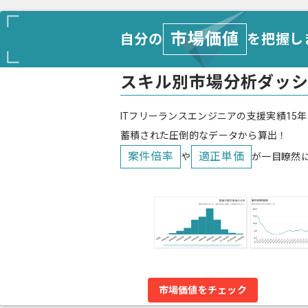
市場価値
自分の
を把握し
スキル別市場分析ダッ
ITフリーランスエンジニアの支援実績15年
蓄積された圧倒的なデータから算出！
案件倍率
適正単価
や
が一目瞭然
市場価値をチェック