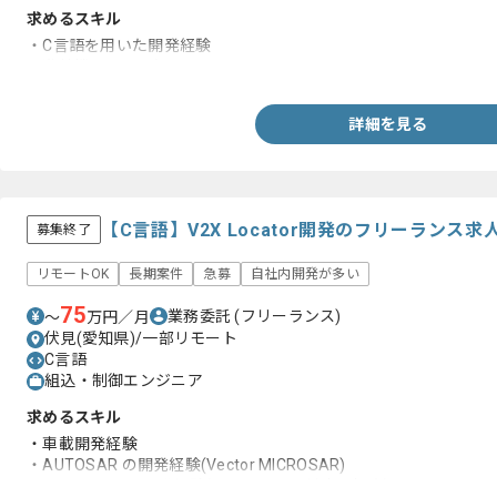
求めるスキル
・C言語を用いた開発経験
・遊技機に関する知見
詳細を見る
【C言語】V2X Locator開発のフリーランス求
募集終了
リモートOK
長期案件
急募
自社内開発が多い
75
業務委託
(フリーランス)
〜
万円／月
伏見(愛知県)/一部リモート
C言語
組込・制御エンジニア
求めるスキル
・車載開発経験
・AUTOSAR の開発経験(Vector MICROSAR)
・HSM・SHE の開発経験(セキュリティ対応の場合)