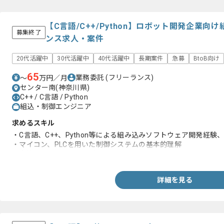
【C言語/C++/Python】ロボット開発企業
募集終了
ンス求人・案件
20代活躍中
30代活躍中
40代活躍中
長期案件
急募
BtoB向け
65
業務委託
(フリーランス)
〜
万円／月
センター南(神奈川県)
C++ / C言語 / Python
組込・制御エンジニア
求めるスキル
・C言語、C++、Python等による組み込みソフトウェア開発経験、
・マイコン、PLCを用いた制御システムの基本的理解
・実機デバッグ、評定経験
詳細を見る