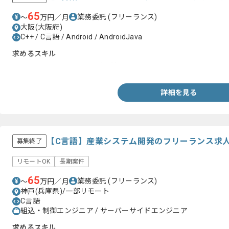
65
業務委託
(フリーランス)
〜
万円／月
大阪(大阪府)
C++ / C言語 / Android / AndroidJava
求めるスキル
・C言語、C++を用いた開発経験
詳細を見る
【C言語】産業システム開発のフリーランス求
募集終了
リモートOK
長期案件
65
業務委託
(フリーランス)
〜
万円／月
神戸(兵庫県)/一部リモート
C言語
組込・制御エンジニア / サーバーサイドエンジニア
求めるスキル