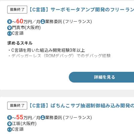
【C言語】サーボモータアンプ開発のフリーラ
募集終了
60
業務委託
(フリーランス)
〜
万円／月
門真市(大阪府)
C言語
求めるスキル
・C言語を用いた組込み開発経験3年以上
・デバッガーレス（ROMデバッグ）でのデバッグ経験
・ドキュメント作成経験
詳細を見る
【C言語】ぱちんこサブ抽選制御組み込み開発
募集終了
55
業務委託
(フリーランス)
〜
万円／月
江坂(大阪府)
C言語