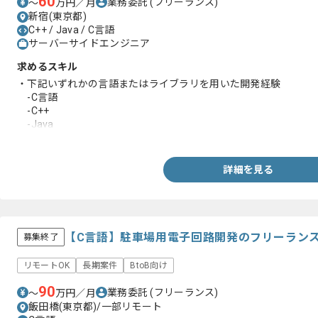
60
業務委託
(フリーランス)
〜
万円／月
新宿(東京都)
C++ / Java / C言語
サーバーサイドエンジニア
求めるスキル
・下記いずれかの言語またはライブラリを用いた開発経験
-C言語
-C++
-Java
-Rust
-React
・PostgreSQLを用いたクエリ作成経験
詳細を見る
・公共インフラ系システムの業務知識
【C言語】駐車場用電子回路開発のフリーラン
募集終了
リモートOK
長期案件
BtoB向け
90
業務委託
(フリーランス)
〜
万円／月
飯田橋(東京都)/一部リモート