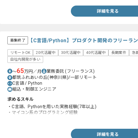
詳細を見る
【C言語/Python】プロダクト開発のフリーラ
募集終了
リモートOK
20代活躍中
30代活躍中
40代活躍中
長期案件
急
自社内開発が多い
65
業務委託
(フリーランス)
〜
万円／月
都筑ふれあいの丘(神奈川県)/一部リモート
C言語 / Python
組込・制御エンジニア
求めるスキル
・C言語、Pythonを用いた実務経験(7年以上)
・マイコン系のプログラミング経験
・回路図の読み取り経験
詳細を見る