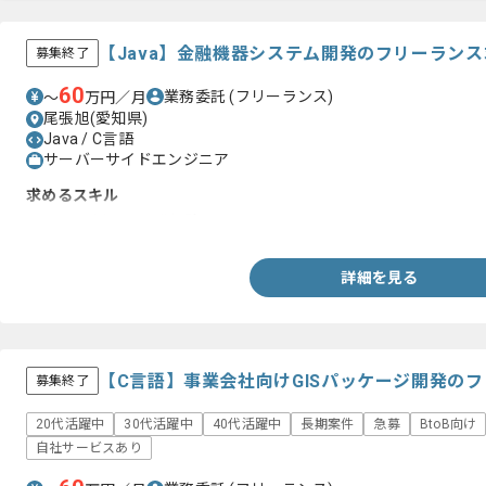
【Java】金融機器システム開発のフリーラン
募集終了
60
業務委託
(フリーランス)
〜
万円／月
尾張旭(愛知県)
Java / C言語
サーバーサイドエンジニア
求めるスキル
・Javaを用いた開発経験
詳細を見る
【C言語】事業会社向けGISパッケージ開発の
募集終了
20代活躍中
30代活躍中
40代活躍中
長期案件
急募
BtoB向け
自社サービスあり