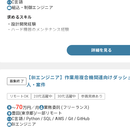
C言語
組込・制御エンジニア
求めるスキル
・設計開発経験
・ハード機器のメンテナンス経験
・計測器やロボットの保守メンテナンス経験
詳細を見る
【BIエンジニア】作業用複合機関連向けダッシ
募集終了
人・案件
リモートOK
20代活躍中
30代活躍中
参画実績あり
70
業務委託
(フリーランス)
〜
万円／月
豊田(東京都)/一部リモート
C言語 / Python / SQL / AWS / Git / GitHub
BIエンジニア