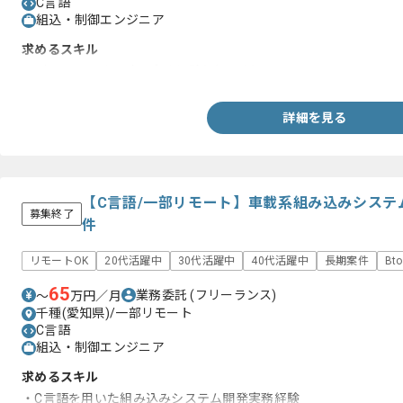
C言語
組込・制御エンジニア
求めるスキル
・デジタル回路設計の実務経験(3年以上)
詳細を見る
【C言語/一部リモート】車載系組み込みシステ
募集終了
件
リモートOK
20代活躍中
30代活躍中
40代活躍中
長期案件
Bt
65
業務委託
(フリーランス)
〜
万円／月
千種(愛知県)/一部リモート
C言語
組込・制御エンジニア
求めるスキル
・C言語を用いた組み込みシステム開発実務経験