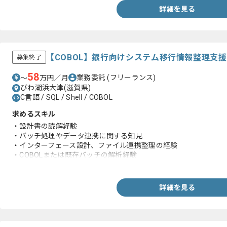
詳細を見る
【COBOL】銀行向けシステム移行情報整理支
募集終了
58
業務委託
(フリーランス)
〜
万円／月
びわ湖浜大津(滋賀県)
C言語 / SQL / Shell / COBOL
求めるスキル
・設計書の読解経験
・バッチ処理やデータ連携に関する知見
・インターフェース設計、ファイル連携整理の経験
・COBOLまたは既存バッチの解析経験
・SQL等を用いたデータ確認、調査対応経験
詳細を見る