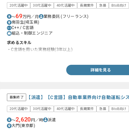
20代活躍中
30代活躍中
40代活躍中
長期案件
急募
BtoB向け
69
業務委託
(フリーランス)
〜
万円／月
南羽生(埼玉県)
C++ / C言語
組込・制御エンジニア
求めるスキル
・C言語を用いた実務経験(3年以上)
・組込ソフトウェア設計経験
詳細を見る
【派遣】【C言語】自動車業界向け自動運転シ
募集終了
20代活躍中
30代活躍中
40代活躍中
長期案件
急募
BtoB向け
2,620
派遣
〜
円／時
大門(東京都)