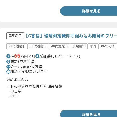
詳細を見る
【C言語】環境測定機向け組み込み開発のフリ
募集終了
20代活躍中
30代活躍中
40代活躍中
長期案件
急募
BtoB向け
65
業務委託
(フリーランス)
〜
万円／月
秦野(神奈川県)
C++ / Java / C言語
組込・制御エンジニア
求めるスキル
・下記いずれかを用いた開発経験
-C言語
-C++
-Java
詳細を見る