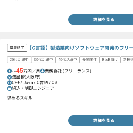
・AUTOSAR規格に関する知見、開発実務経験
詳細を見る
【C言語】製造業向けソフトウェア開発のフリ
募集終了
20代活躍中
30代活躍中
40代活躍中
長期案件
BtoB向け
新技
45
業務委託
(フリーランス)
〜
万円／月
淀屋橋(大阪府)
C++ / Java / C言語 / C#
組込・制御エンジニア
求めるスキル
・システム開発経験(3年以上)
詳細を見る