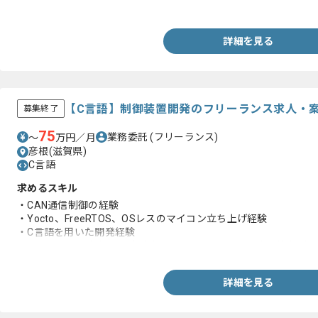
・Javaを用いた基本設計のご経験
詳細を見る
【C言語】制御装置開発のフリーランス求人・
募集終了
75
業務委託
(フリーランス)
〜
万円／月
彦根(滋賀県)
C言語
求めるスキル
・CAN通信制御の経験
・Yocto、FreeRTOS、OSレスのマイコン立ち上げ経験
・C言語を用いた開発経験
・ハードウェア制御開発実績 (モーター、ノズル、温度調節など)
詳細を見る