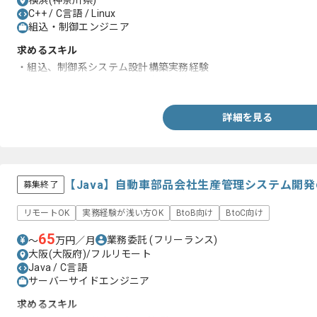
横浜(神奈川県)
C++ / C言語 / Linux
組込・制御エンジニア
求めるスキル
・組込、制御系システム設計構築実務経験
・Linux、C言語を用いた開発実務経験
詳細を見る
【Java】自動車部品会社生産管理システム開
募集終了
リモートOK
実務経験が浅い方OK
BtoB向け
BtoC向け
65
業務委託
(フリーランス)
〜
万円／月
大阪(大阪府)/フルリモート
Java / C言語
サーバーサイドエンジニア
求めるスキル