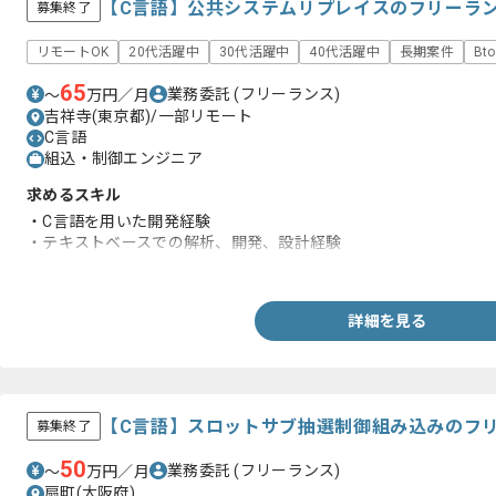
【C言語】公共システムリプレイスのフリーラ
募集終了
リモートOK
20代活躍中
30代活躍中
40代活躍中
長期案件
Bt
65
業務委託
(フリーランス)
〜
万円／月
吉祥寺(東京都)/一部リモート
C言語
組込・制御エンジニア
求めるスキル
・C言語を用いた開発経験
・テキストベースでの解析、開発、設計経験
・ウォーターフォール開発における設計から試験までの全工程経
詳細を見る
【C言語】スロットサブ抽選制御組み込みのフ
募集終了
50
業務委託
(フリーランス)
〜
万円／月
扇町(大阪府)