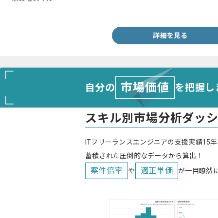
・ルネサス製マイコンでのドライバー、ミドルウェア、アプリケ
詳細を見る
市場価値
自分の
を把握し
スキル別市場分析ダッ
ITフリーランスエンジニアの支援実績15年
蓄積された圧倒的なデータから算出！
案件倍率
適正単価
や
が一目瞭然