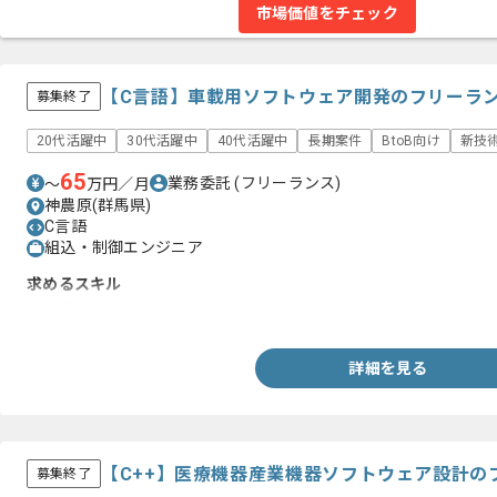
市場価値をチェック
【C言語】車載用ソフトウェア開発のフリーラ
募集終了
20代活躍中
30代活躍中
40代活躍中
長期案件
BtoB向け
新技
65
業務委託
(フリーランス)
〜
万円／月
神農原(群馬県)
C言語
組込・制御エンジニア
求めるスキル
・車載用システム開発経験
詳細を見る
【C++】医療機器産業機器ソフトウェア設計の
募集終了