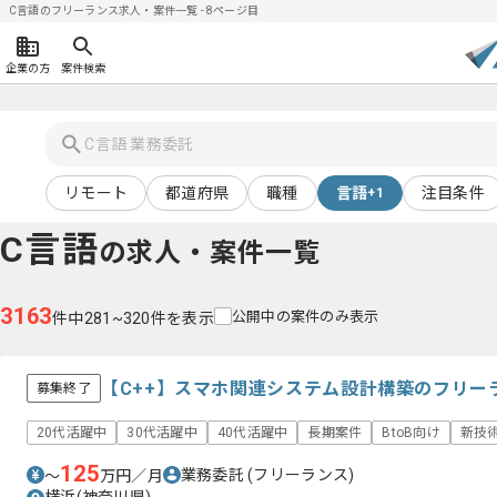
C言語のフリーランス求人・案件一覧 - 8ページ目
企業の方
案件検索
リモート
都道府県
職種
言語
注目条件
+1
C言語
の求人・案件一覧
3163
公開中の案件のみ表示
件中281~320件を表示
【C++】スマホ関連システム設計構築のフリー
募集終了
20代活躍中
30代活躍中
40代活躍中
長期案件
BtoB向け
新技
125
業務委託
(フリーランス)
〜
万円／月