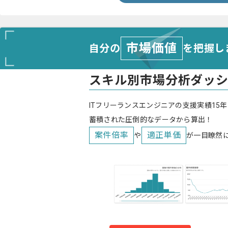
市場価値
自分の
を把握し
スキル別市場分析ダッ
ITフリーランスエンジニアの支援実績15年
蓄積された圧倒的なデータから算出！
案件倍率
適正単価
や
が一目瞭然