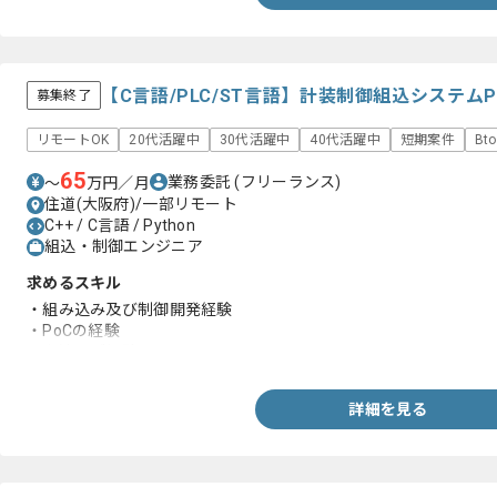
【C言語/PLC/ST言語】計装制御組込システム
募集終了
リモートOK
20代活躍中
30代活躍中
40代活躍中
短期案件
Bt
65
業務委託
(フリーランス)
〜
万円／月
住道(大阪府)/一部リモート
C++ / C言語 / Python
組込・制御エンジニア
求めるスキル
・組み込み及び制御開発経験
・PoCの経験
・上流のご経験
詳細を見る