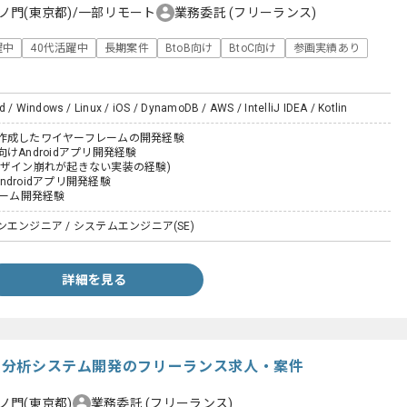
ノ門(東京都)/一部リモート
業務委託
(フリーランス)
躍中
40代活躍中
長期案件
BtoB向け
BtoC向け
参画実績あり
d / Windows / Linux / iOS / DynamoDB / AWS / IntelliJ IDEA / Kotlin
作成したワイヤーフレームの開発経験
けAndroidアプリ開発経験
ザイン崩れが起きない実装の経験)
Androidアプリ開発経験
チーム開発経験
エンジニア / システムエンジニア(SE)
詳細を見る
動態分析システム開発のフリーランス求人・案件
ノ門(東京都)
業務委託
(フリーランス)