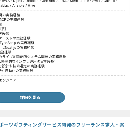
/ AWS / Nginx / Unicorn / Jenkins / JIRA / Memcache / Swift / GitHub /
Zabbix / Ansible / Hive
開発の実務経験
GCPの実務経験
験
必須】
務経験
ァーストの実務経験
TypeScriptの実務経験
くはNuxt.jsの実務経験
の実務経験
等でのライブ動画配信システム開発の実務経験
した効率的なインフラ運用の実務経験
ャ設計や技術選定の実務経験
構築や自動化の実務経験
エンジニア
詳細を見る
ixir】スポーツギフティングサービス開発のフリーランス求人・案