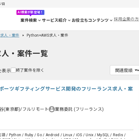
ージ目
AI検索が新登場！
採用企業の方
案件検索
サービス紹介
お役立ちコンテンツ
on求人・案件
Python×AWS求人・案件
求人・案件一覧
終了案件を除く
件を表示
t.js】スポーツギフティングサービス開発のフリーランス求人・案
谷(東京都)/フルリモート
業務委託
(フリーランス)
語 / Python / Ruby / Go / Android / Linux / iOS / Unix / MySQL / Redis /