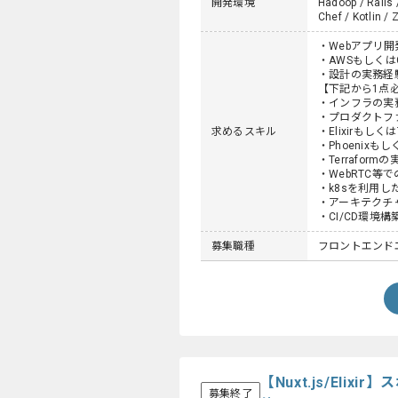
開発環境
Hadoop / Rails 
Chef / Kotlin / 
・Webアプリ
・AWSもしくは
・設計の実務経
【下記から1点
・インフラの実
・プロダクトフ
求めるスキル
・Elixirもしくは
・Phoenixもし
・Terraform
・WebRTC
・k8sを利用
・アーキテクチ
・CI/CD環境
募集職種
フロントエンド
【Nuxt.js/El
募集終了