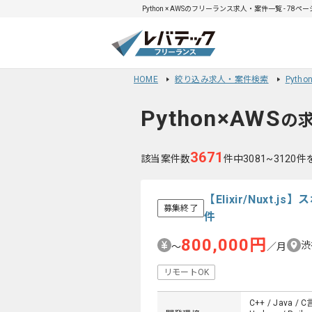
Python × AWSのフリーランス求人・案件一覧 - 78ペ
HOME
絞り込み求人・案件検索
Pyth
Python×AWS
の
3671
該当案件数
件中3081~3120
【Elixir/Nux
募集終了
件
800,000円
渋
〜
／月
リモートOK
C++ / Java / C言