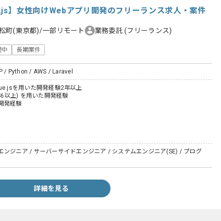
/Vue.js】女性向けWebアプリ開発のフリーランス求人・案件
松町(東京都)/一部リモート
業務委託
(フリーランス)
躍中
長期案件
P / Python / AWS / Laravel
びVue.jsを用いた開発経験2年以上
t(ES6以上) を用いた開発経験
開発経験
ンジニア / サーバーサイドエンジニア / システムエンジニア(SE) / プログ
詳細を見る