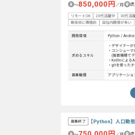
850,000円
虎
〜
／月
リモートOK
20代活躍中
30代活
新技術に積極的
自社内開発が多い
開発環境
Python / Androi
・デザイナーが
・コンシューマ向
求めるスキル
(複数機種でデ
・Kotlinによる
・gitを使った
募集職種
アプリケーション
【Python】人口
募集終了
750,000円
虎
〜
／月