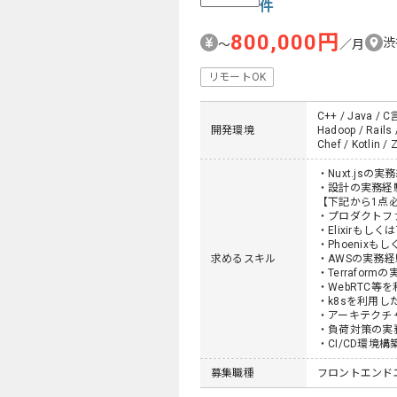
件
800,000円
渋
〜
／月
リモートOK
C++ / Java / C言
開発環境
Hadoop / Rails 
Chef / Kotlin / 
・Nuxt.jsの実
・設計の実務経
【下記から1点
・プロダクトフ
・Elixirもしくは
・Phoenixもし
求めるスキル
・AWSの実務経
・Terraform
・WebRTC
・k8sを利用
・アーキテクチ
・負荷対策の実
・CI/CD環境
募集職種
フロントエンド