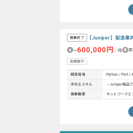
【Juniper】製
募集終了
600,000円
京
〜
／月
長期案件
開発環境
Python / Perl /
求めるスキル
・Juniper
募集職種
ネットワークエン