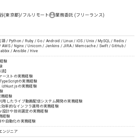
谷(東京都)/フルリモート
業務委託
(フリーランス)
語 / Python / Ruby / Go / Android / Linux / iOS / Unix / MySQL / Redis /
/ AWS / Nginx / Unicorn / Jenkins / JIRA / Memcache / Swift / GitHub /
Zabbix / Ansible / Hive
務経験
験
必須】
ァーストの実務経験
TypeScriptの実務経験
くはNuxt.jsの実務経験
験
の実務経験
等を利用したライブ動画配信システム開発の実務経験
した効率的なインフラ運用の実務経験
ャ設計や技術選定の実務経験
務経験
構築や自動化の実務経験
エンジニア