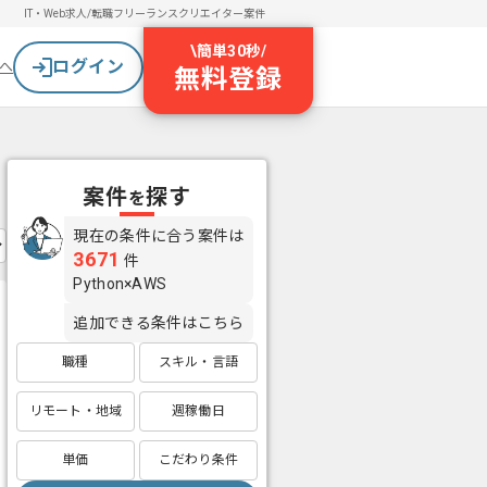
IT・Web求人/転職
フリーランスクリエイター案件
\
簡単30秒
/
ログイン
へ
無料登録
案件
探す
を
現在の条件に合う案件は
3671
件
Python×AWS
追加できる条件はこちら
職種
スキル・言語
リモート・地域
週稼働日
単価
こだわり条件