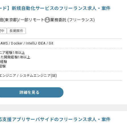
クリード】新規自動化サービスのフリーランス求人・案件
宿(東京都)/一部リモート
業務委託
(フリーランス)
躍中
長期案件
AWS / Docker / IntelliJ IDEA / Git
ニア経験1年以上
用いた開発経験1年以上
発経験
経験
ンジニア / システムエンジニア(SE)
詳細を見る
症対応支援アプリサーバサイドのフリーランス求人・案件