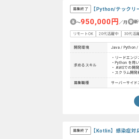
【Python/テッ
募集終了
950,000円
新
〜
／月
リモートOK
20代活躍中
30代活
開発環境
Java / Python / 
・リードエンジ
・Python を
求めるスキル
・ AWSでの開
・スクラム開発
募集職種
サーバーサイドエ
【Kotlin】感染
募集終了