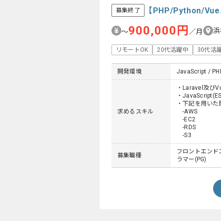
【PHP/Python
募集終了
900,000円
浜
〜
／月
リモートOK
20代活躍中
30代活
開発環境
JavaScript / PH
・Laravel及
・JavaScrip
・下記を用いた
求めるスキル
-AWS
-EC2
-RDS
-S3
フロントエンドエ
募集職種
ラマー(PG)