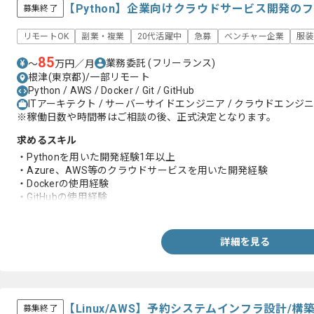
【Python】企業向けクラウドサービス開発の
募集終了
リモートOK
副業・複業
20代活躍中
急募
ベンチャー企業
服装
85
業務委託
(フリーランス)
〜
万円／月
根津(東京都)/一部リモート
Python / AWS / Docker / Git / GitHub
ITアーキテクト / サーバーサイドエンジニア / クラウドエンジニア
※稼働日数や時間帯はご相談の後、正式決定となります。
求めるスキル
・Pythonを用いた開発経験1年以上
・Azure、AWS等のクラウドサービスを用いた開発経験
・Dockerの使用経験
・GitHubの使用経験
・クラウドシステム開発に関する実務経験
詳細を見る
【Linux/AWS】予約システムインフラ設計/
募集終了