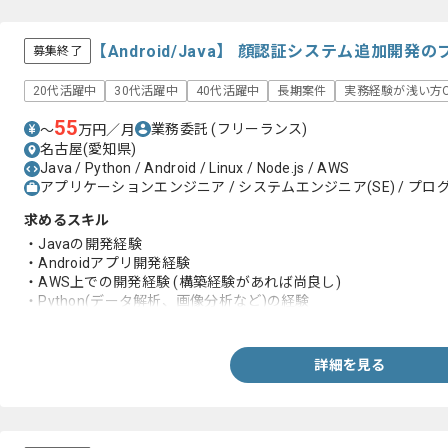
-高負荷サービスで負荷対策の実務経験
-CI/CD環境構築や自動化の実務経験
-コードベース改善の実務経験
【Android/Java】 顔認証システム追加開
募集終了
-課題解決や業務改善および効率化の実務経験
-動画サービス開発の実務経験
20代活躍中
30代活躍中
40代活躍中
長期案件
実務経験が浅い方O
55
業務委託
(フリーランス)
〜
万円／月
名古屋(愛知県)
Java / Python / Android / Linux / Node.js / AWS
アプリケーションエンジニア / システムエンジニア(SE) / プログ
求めるスキル
・Javaの開発経験
・Androidアプリ開発経験
・AWS上での開発経験 (構築経験があれば尚良し)
・Python(データ解析、画像分析など)の経験
・Linuxコマンド使用経験
・顧客折衝の経験
詳細を見る