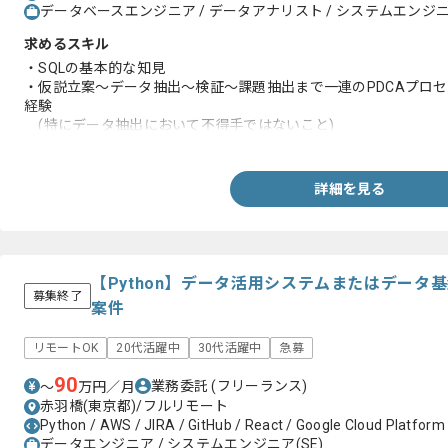
データベースエンジニア / データアナリスト / システムエンジニア
求めるスキル
・SQLの基本的な知見
・仮説立案～データ抽出～検証～課題抽出まで一連のPDCAプロ
経験
(特にデータ抽出において不得手ではないこと)
・正確なデータ抽出がスピーディーに行えること
詳細を見る
【Python】データ活用システムまたはデータ
募集終了
案件
リモートOK
20代活躍中
30代活躍中
急募
90
業務委託
(フリーランス)
〜
万円／月
赤羽橋(東京都)/フルリモート
Python / AWS / JIRA / GitHub / React / Google Cloud Platform
データエンジニア / システムエンジニア(SE)