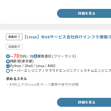
・Pythonを用いた開発経験
詳細を見る
【Linux】Webサービス会社向けインフラ構
募集終了
長期案件
70
業務委託
(フリーランス)
〜
万円／月
西新宿(東京都)
Python / Shell / Linux / AWS
サーバーエンジニア / クラウドエンジニア / システムエンジニア(
求めるスキル
・AWS上でのLinux系サーバ構築や保守の経験
・shellの修正及び作成
詳細を見る