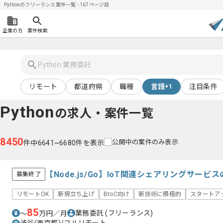
Pythonのフリーランス案件一覧 - 167ページ目
企業の方
案件検索
リモート
都道府県
職種
言語
注目条件
+1
Python
の求人・案件一覧
8450
公開中の案件のみ表示
件中6641~6680件を表示
【Node.js/Go】IoT関連シェアリングサー
募集終了
リモートOK
新規立ち上げ
BtoC向け
新技術に積極的
スタートア
85
業務委託
(フリーランス)
〜
万円／月