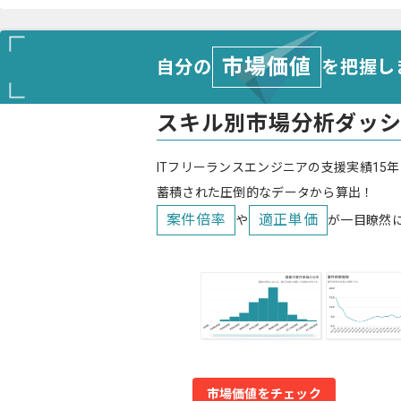
市場価値
自分の
を把握し
スキル別市場分析ダッ
ITフリーランスエンジニアの支援実績15年
蓄積された圧倒的なデータから算出！
案件倍率
適正単価
や
が一目瞭然
市場価値をチェック