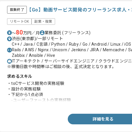
【Go】動画サービス開発のフリーランス求人・
募集終了
リモートOK
副業・複業
80
業務委託
(フリーランス)
〜
万円／月
渋谷(東京都)/一部リモート
C++ / Java / C言語 / Python / Ruby / Go / Android / Linux / iOS
Rails / AWS / Nginx / Unicorn / Jenkins / JIRA / Memcache / Swi
Zabbix / Ansible / Hive
ITアーキテクト / サーバーサイドエンジニア / クラウドエンジ
※稼働日数や時間帯はご相談の後、正式決定となります。
求めるスキル
・toCサービス開発の実務経験
・設計の実務経験
・下記から1点必須
-ユーザーファーストの実務経験
-Goの実務経験
-Rubyの実務経験
-GCP、GKE、GAEの実務経験
詳細を見る
-AWSの実務経験
-モダンなアーキテクチャ設計や技術選定の実務経験