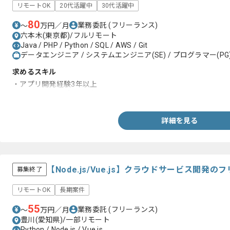
リモートOK
20代活躍中
30代活躍中
80
業務委託
(フリーランス)
〜
万円／月
六本木(東京都)/フルリモート
Java / PHP / Python / SQL / AWS / Git
データエンジニア / システムエンジニア(SE) / プログラマー(PG
求めるスキル
・アプリ開発経験3年以上
・AWSを用いた実務経験
詳細を見る
【Node.js/Vue.js】クラウドサービス開発
募集終了
リモートOK
長期案件
55
業務委託
(フリーランス)
〜
万円／月
豊川(愛知県)/一部リモート
Python / Node.js / Vue.js