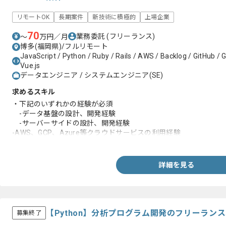
リモートOK
長期案件
新技術に積極的
上場企業
70
業務委託
(フリーランス)
〜
万円／月
博多(福岡県)/フルリモート
JavaScript / Python / Ruby / Rails / AWS / Backlog / GitHub / 
Vue.js
データエンジニア / システムエンジニア(SE)
求めるスキル
・下記のいずれかの経験が必須
-データ基盤の設計、開発経験
-サーバーサイドの設計、開発経験
-AWS、GCP、Azure等クラウドサービスの利用経験
-データレイクやDWH、BIの開発経験
-デジタルマーケティング、検索、レコメンド等の
サービスの開発、運用経験
詳細を見る
【Python】分析プログラム開発のフリーラン
募集終了