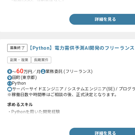
-認証(SSO、役割管理など)
-資産管理(OTA、HAL、資産追跡など)
-サービス管理(コンテナ、サンドボックス、仮想化など)
・AWS、GCP、Azure等で動作するPython、Scala、Javaなど
詳細を見る
【Python】電力需供予測AI開発のフリーラン
募集終了
副業・複業
長期案件
60
業務委託
(フリーランス)
〜
万円／月
田町(東京都)
Python
サーバーサイドエンジニア / システムエンジニア(SE) / プログラ
※稼働日数や時間帯はご相談の後、正式決定となります。
求めるスキル
・Pythonを用いた開発経験
・Pandasを用いた開発経験
詳細を見る