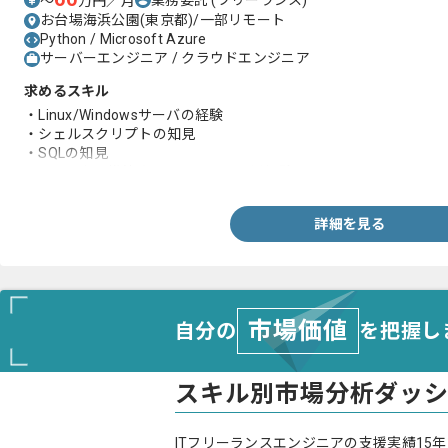
〜
万円／月
お台場海浜公園(東京都)/一部リモート
Python / Microsoft Azure
サーバーエンジニア / クラウドエンジニア
求めるスキル
・Linux/Windowsサーバの経験
・シェルスクリプトの知見
・SQLの知見
・Azure上に構築されたシステム運用経験
詳細を見る
市場価値
自分の
を把握し
スキル別市場分析ダッ
ITフリーランスエンジニアの支援実績15年