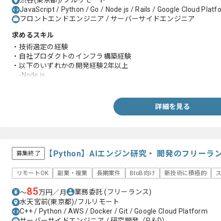
渋谷(東京都)/フルリモート
JavaScript / Python / Go / Node.js / Rails / Google Cloud Platf
フロントエンドエンジニア / サーバーサイドエンジニア
求めるスキル
・技術選定の経験
・自社プロダクトのインフラ構築経験
・以下のいずれかの開発経験2年以上
-Node.js
-Go
詳細を見る
【Python】AIエンジン研究・ 開発のフリー
募集終了
リモートOK
副業・複業
長期案件
BtoB向け
新技術に積極的
85
業務委託
(フリーランス)
〜
万円／月
水天宮前(東京都)/フルリモート
C++ / Python / AWS / Docker / Git / Google Cloud Platform
サーバーサイドエンジニア / 研究開発（R＆D）