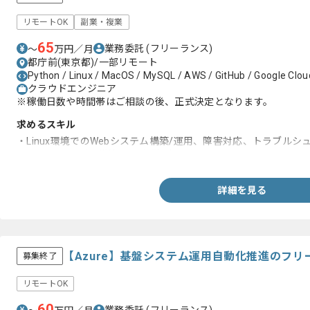
リモートOK
副業・複業
65
業務委託
(フリーランス)
〜
万円／月
都庁前(東京都)/一部リモート
Python / Linux / MacOS / MySQL / AWS / GitHub / Google Clou
クラウドエンジニア
※稼働日数や時間帯はご相談の後、正式決定となります。
求めるスキル
・Linux環境でのWebシステム構築/運用、障害対応、トラブルシ
・AWSのサーバー構築/運用経験1年以上
詳細を見る
【Azure】基盤システム運用自動化推進のフ
募集終了
リモートOK
60
業務委託
(フリーランス)