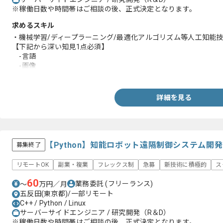
※稼働日数や時間帯はご相談の後、正式決定となります。
求めるスキル
・機械学習/ディープラーニング/最適化アルゴリズム等人工知能
【下記から深い知見1点必須】
-言語
-画像
-数値
・TensorFlow/Keras/PyTorch/Chainer 等の機械学習フレー
・Python/R/C++ 等による開発経験
詳細を見る
・マネジメント経験
【Python】知能ロボット遠隔制御システム開
募集終了
リモートOK
副業・複業
フレックス制
急募
新技術に積極的
ス
60
業務委託
(フリーランス)
〜
万円／月
五反田(東京都)/一部リモート
C++ / Python / Linux
サーバーサイドエンジニア / 研究開発（R＆D）
※稼働日数や時間帯はご相談の後、正式決定となります。