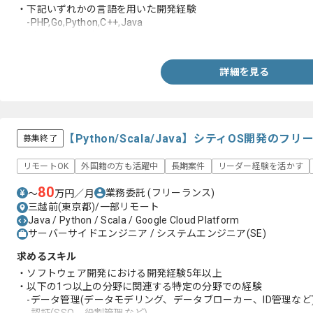
・下記いずれかの言語を用いた開発経験
-PHP,Go,Python,C++,Java
・ゲーム開発経験
詳細を見る
【Python/Scala/Java】シティOS開発の
募集終了
リモートOK
外国籍の方も活躍中
長期案件
リーダー経験を活かす
80
業務委託
(フリーランス)
〜
万円／月
三越前(東京都)/一部リモート
Java / Python / Scala / Google Cloud Platform
サーバーサイドエンジニア / システムエンジニア(SE)
求めるスキル
・ソフトウェア開発における開発経験5年以上
・以下の1つ以上の分野に関連する特定の分野での経験
-データ管理(データモデリング、データブローカー、ID管理など