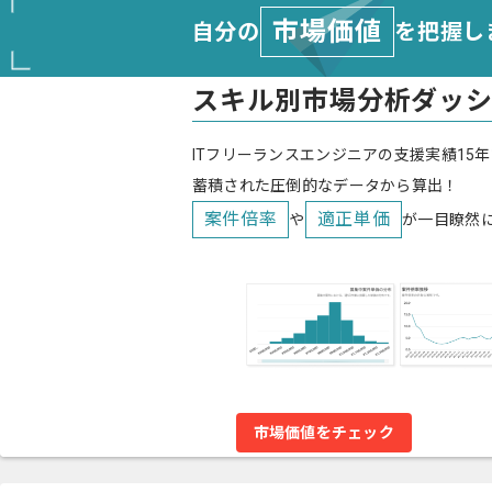
市場価値
自分の
を把握し
スキル別市場分析ダッ
ITフリーランスエンジニアの支援実績15年
蓄積された圧倒的なデータから算出！
案件倍率
適正単価
や
が一目瞭然
市場価値をチェック