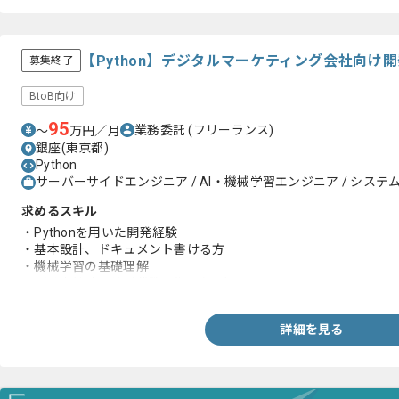
【Python】デジタルマーケティング会社向け
募集終了
BtoB向け
95
業務委託
(フリーランス)
〜
万円／月
銀座(東京都)
Python
サーバーサイドエンジニア / AI・機械学習エンジニア / システム
求めるスキル
・Pythonを用いた開発経験
・基本設計、ドキュメント書ける方
・機械学習の基礎理解
（確率統計、線形代数、微分積分）
詳細を見る