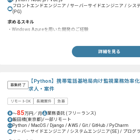
フロントエンドエンジニア / サーバーサイドエンジニア / システム
(PG)
求めるスキル
・Windows Azureを用いた開発のご経験
・Node.js/vue.jsを用いた開発のご経験
詳細を見る
【Python】携帯電話基地局向け監視業務効率
募集終了
求人・案件
リモートOK
長期案件
急募
85
業務委託
(フリーランス)
〜
万円／月
飯田橋(東京都)/一部リモート
Python / MacOS / Django / AWS / Git / GitHub / PyCharm
サーバーサイドエンジニア / システムエンジニア(SE) / プログラ