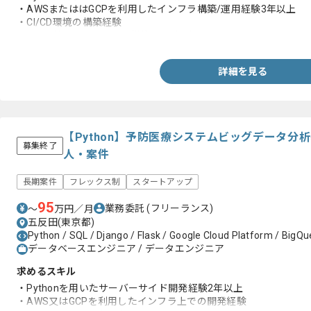
・AWSまたははGCPを利用したインフラ構築/運用経験3年以上
・CI/CD環境の構築経験
・IaCを利用したインフラ構築/運用経験
詳細を見る
【Python】予防医療システムビッグデータ分
募集終了
人・案件
長期案件
フレックス制
スタートアップ
95
業務委託
(フリーランス)
〜
万円／月
五反田(東京都)
Python / SQL / Django / Flask / Google Cloud Platform / BigQu
データベースエンジニア / データエンジニア
求めるスキル
・Pythonを用いたサーバーサイド開発経験2年以上
・AWS又はGCPを利用したインフラ上での開発経験