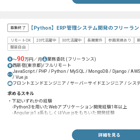
【Python】ERP管理システム開発のフリーラ
募集終了
リモートOK
20代活躍中
30代活躍中
長期案件
参画実績あり
服装自由
90
業務委託
(フリーランス)
〜
万円／月
西新宿(東京都)/フルリモート
JavaScript / PHP / Python / MySQL / MongoDB / Django / AWS /
/ Vue.js
フロントエンドエンジニア / サーバーサイドエンジニア / システ
求めるスキル
・下記いずれかの経験
-Python3を用いたWebアプリケーション開発経験1年以上
-Angular.js1.x系もしくはVue.jsをもちいた開発経験
・MySQLを用いた開発経験
詳細を見る