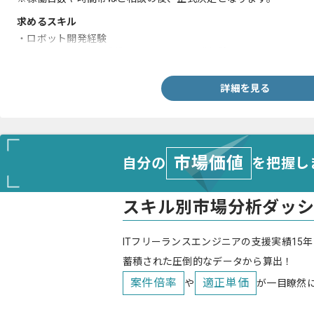
求めるスキル
・ロボット開発経験
・Linux/Pythonでの制御ソフトウェア開発経験
詳細を見る
市場価値
自分の
を把握し
スキル別市場分析ダッ
ITフリーランスエンジニアの支援実績15年
蓄積された圧倒的なデータから算出！
案件倍率
適正単価
や
が一目瞭然