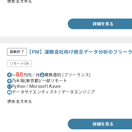
求めるスキル
・Pythonを用いた開発経験1年以上
詳細を見る
【PM】運輸会社向け統合データ分析のフリー
募集終了
リモートOK
80
業務委託
(フリーランス)
〜
万円／月
乃木坂(東京都)/一部リモート
Python / Microsoft Azure
データサイエンティスト / データエンジニア
求めるスキル
・データ分析/抽出の経験/知見
詳細を見る