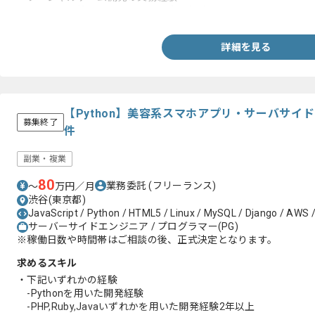
・バージョン管理を用いた開発の実務経験
詳細を見る
【Python】美容系スマホアプリ・サーバサイ
募集終了
件
副業・複業
80
業務委託
(フリーランス)
〜
万円／月
渋谷(東京都)
JavaScript / Python / HTML5 / Linux / MySQL / Django / AWS 
サーバーサイドエンジニア / プログラマー(PG)
※稼働日数や時間帯はご相談の後、正式決定となります。
求めるスキル
・下記いずれかの経験
-Pythonを用いた開発経験
-PHP,Ruby,Javaいずれかを用いた開発経験2年以上