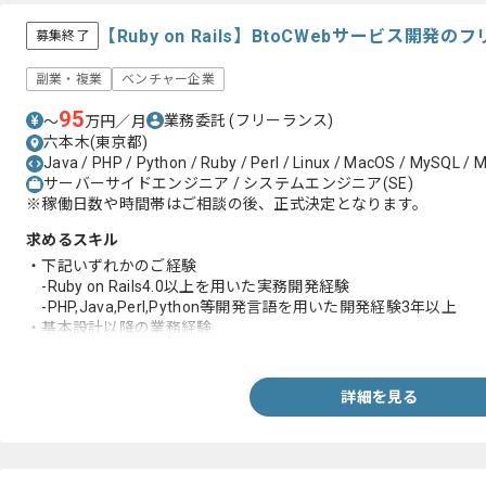
【Ruby on Rails】BtoCWebサービス開
募集終了
副業・複業
ベンチャー企業
95
業務委託
(フリーランス)
〜
万円／月
六本木(東京都)
Java / PHP / Python / Ruby / Perl / Linux / MacOS / MySQL / M
サーバーサイドエンジニア / システムエンジニア(SE)
※稼働日数や時間帯はご相談の後、正式決定となります。
求めるスキル
・下記いずれかのご経験
-Ruby on Rails4.0以上を用いた実務開発経験
-PHP,Java,Perl,Python等開発言語を用いた開発経験3年以上
・基本設計以降の業務経験
・R-SPECを使用した経験（プライベート可）
詳細を見る