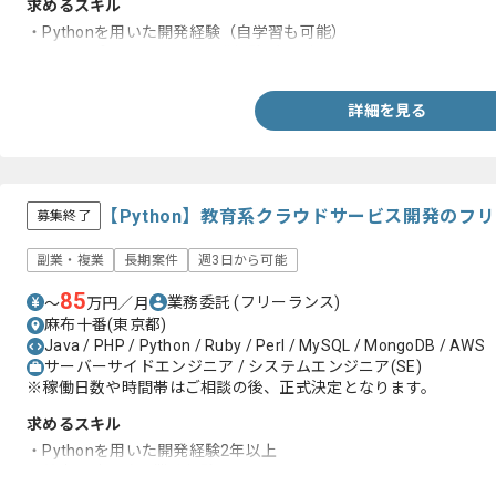
求めるスキル
・Pythonを用いた開発経験（自学習も可能）
・Webアプリケーション開発経験2年以上
詳細を見る
【Python】教育系クラウドサービス開発のフ
募集終了
副業・複業
長期案件
週3日から可能
85
業務委託
(フリーランス)
〜
万円／月
麻布十番(東京都)
Java / PHP / Python / Ruby / Perl / MySQL / MongoDB / AWS
サーバーサイドエンジニア / システムエンジニア(SE)
※稼働日数や時間帯はご相談の後、正式決定となります。
求めるスキル
・Pythonを用いた開発経験2年以上
・基本設計以降の業務経験