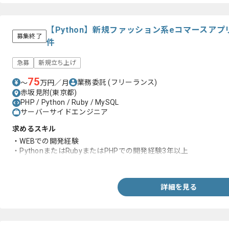
【Python】新規ファッション系eコマースア
募集終了
件
急募
新規立ち上げ
75
業務委託
(フリーランス)
〜
万円／月
赤坂見附(東京都)
PHP / Python / Ruby / MySQL
サーバーサイドエンジニア
求めるスキル
・WEBでの開発経験
・PythonまたはRubyまたはPHPでの開発経験3年以上
・システムを一から作り上げたご経験
詳細を見る