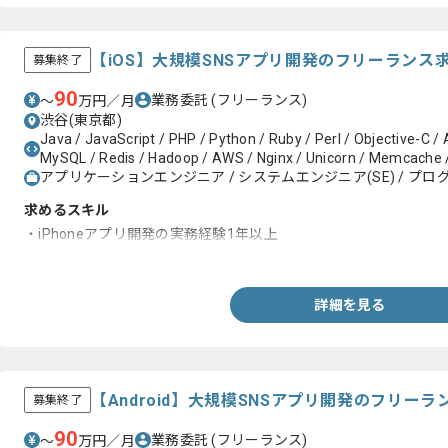
【iOS】大規模SNSアプリ開発のフリーランス
募集終了
90
業務委託
(フリーランス)
〜
万円／月
渋谷(東京都)
Java / JavaScript / PHP / Python / Ruby / Perl / Objective-C / A
MySQL / Redis / Hadoop / AWS / Nginx / Unicorn / Memcache 
アプリケーションエンジニア / システムエンジニア(SE) / プログ
求めるスキル
・iPhoneアプリ開発の実務経験1年以上
・複数人でネイティブアプリを開発した実務経験
詳細を見る
【Android】大規模SNSアプリ開発のフリー
募集終了
90
業務委託
(フリーランス)
〜
万円／月