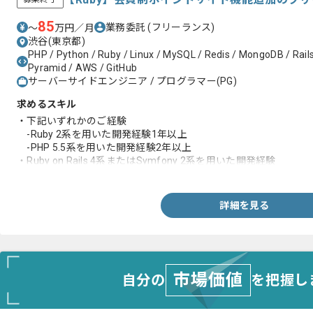
85
業務委託
(フリーランス)
〜
万円／月
渋谷(東京都)
PHP / Python / Ruby / Linux / MySQL / Redis / MongoDB / Rails
Pyramid / AWS / GitHub
サーバーサイドエンジニア / プログラマー(PG)
求めるスキル
・下記いずれかのご経験
-Ruby 2系を用いた開発経験1年以上
-PHP 5.5系を用いた開発経験2年以上
・Ruby on Rails 4系またはSymfony 2系を用いた開発経験
・複数言語を用いた開発経験
・会員制サービスの開発・運用経験(ECサイト等)
・GitHub/GitLabを使用したプルリクエスト主導の開発経験
詳細を見る
・ユニットテストの経験
市場価値
自分の
を把握し