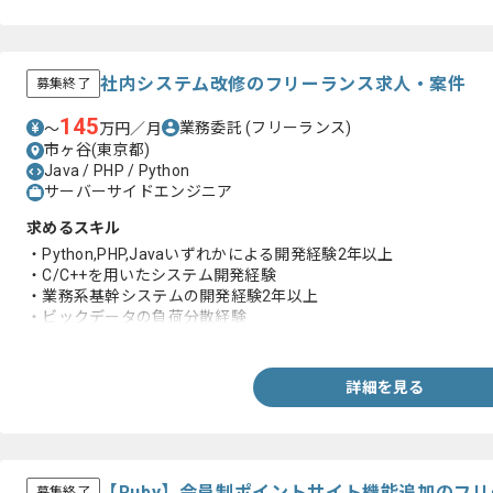
社内システム改修のフリーランス求人・案件
募集終了
145
業務委託
(フリーランス)
〜
万円／月
市ヶ谷(東京都)
Java / PHP / Python
サーバーサイドエンジニア
求めるスキル
・Python,PHP,Javaいずれかによる開発経験2年以上
・C/C++を用いたシステム開発経験
・業務系基幹システムの開発経験2年以上
・ビックデータの負荷分散経験
・マネジメント経験
詳細を見る
【Ruby】会員制ポイントサイト機能追加のフ
募集終了