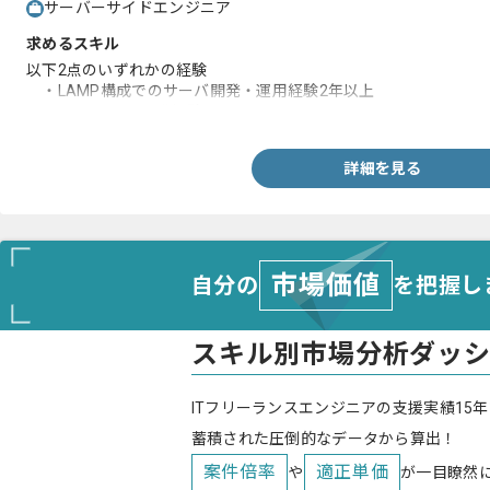
サーバーサイドエンジニア
求めるスキル
以下2点のいずれかの経験
・LAMP構成でのサーバ開発・運用経験2年以上
・Pythonでの開発経験
詳細を見る
市場価値
自分の
を把握し
スキル別市場分析ダッ
ITフリーランスエンジニアの支援実績15年
蓄積された圧倒的なデータから算出！
案件倍率
適正単価
や
が一目瞭然