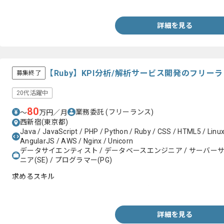
・サーバ管理者として、Unix-Linuxのオペレーション経験
・Bash,ksh,Perl,Python等でのスクリプト作成経験
・ksh,Bashで記述されたスクリプトを解析、理解し改修するこ
詳細を見る
【Ruby】KPI分析/解析サービス開発のフリー
募集終了
20代活躍中
80
業務委託
(フリーランス)
〜
万円／月
西新宿(東京都)
Java / JavaScript / PHP / Python / Ruby / CSS / HTML5 / Linu
AngularJS / AWS / Nginx / Unicorn
データサイエンティスト / データベースエンジニア / サーバー
ニア(SE) / プログラマー(PG)
求めるスキル
・Ruby（Ruby on Rails）を用いた開発経験１年以上
詳細を見る