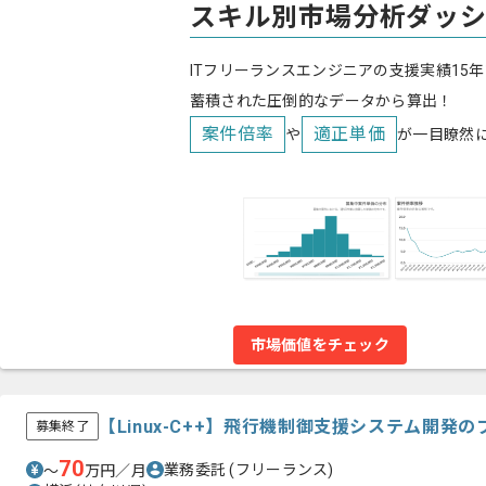
スキル別市場分析ダッ
ITフリーランスエンジニアの支援実績15年
蓄積された圧倒的なデータから算出！
案件倍率
適正単価
や
が一目瞭然
市場価値をチェック
【Linux-C++】飛行機制御支援システム開発
募集終了
70
業務委託
(フリーランス)
〜
万円／月