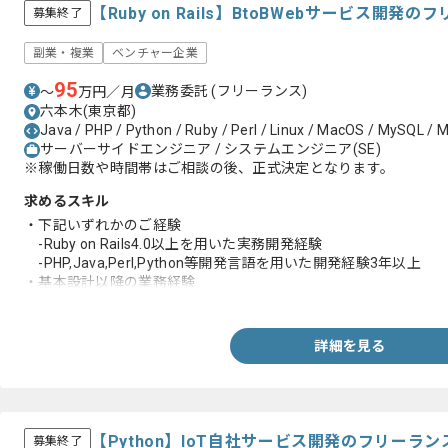
【Ruby on Rails】BtoBWebサービス開
募集終了
副業・複業
ベンチャー企業
95
業務委託
(フリーランス)
〜
万円／月
六本木(東京都)
Java / PHP / Python / Ruby / Perl / Linux / MacOS / MySQL / M
サーバーサイドエンジニア / システムエンジニア(SE)
※稼働日数や時間帯はご相談の後、正式決定となります。
求めるスキル
・下記いずれかのご経験
-Ruby on Rails4.0以上を用いた実務開発経験
-PHP,Java,Perl,Python等開発言語を用いた開発経験3年以上
・基本設計以降の業務経験
・Gitを用いたプルリクエストベースでの開発経験
・R-SPECを使用した経験（プライベート可）
詳細を見る
【Python】IoT自社サービス開発のフリーラ
募集終了