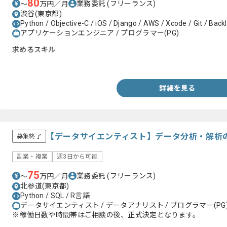
80
業務委託
(フリーランス)
〜
万円／月
渋谷(東京都)
Python / Objective-C / iOS / Django / AWS / Xcode / Git / Backl
アプリケーションエンジニア / プログラマー(PG)
求めるスキル
・Objective-Cを用いたiOSアプリ開発経験1年以上
詳細を見る
【データサイエンティスト】データ分析・解析
募集終了
副業・複業
週3日から可能
75
業務委託
(フリーランス)
〜
万円／月
北参道(東京都)
Python / SQL / R言語
データサイエンティスト / データアナリスト / プログラマー(PG
※稼働日数や時間帯はご相談の後、正式決定となります。