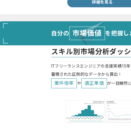
詳細を見る
市場価値
自分の
を把握し
スキル別市場分析ダッ
ITフリーランスエンジニアの支援実績15年
蓄積された圧倒的なデータから算出！
案件倍率
適正単価
や
が一目瞭然