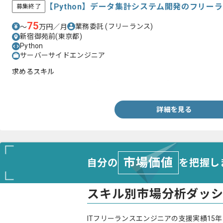
【Python】データ集計システム開発のフリー
募集終了
75
業務委託
(フリーランス)
〜
万円／月
新宿御苑前(東京都)
Python
サーバーサイドエンジニア
求めるスキル
・Pythonを用いたWebアプリケーション開発経験2年以上
詳細を見る
市場価値
自分の
を把握し
スキル別市場分析ダッ
ITフリーランスエンジニアの支援実績15年