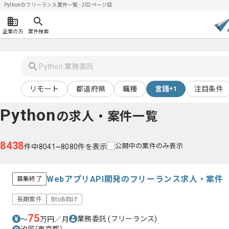
Pythonのフリーランス案件一覧 - 202ページ目
企業の方
案件検索
リモート
都道府県
職種
言語
注目条件
+1
Python
の求人・案件一覧
8438
公開中の案件のみ表示
件中8041~8080件を表示
WebアプリAPI開発のフリーランス求人・案件
募集終了
長期案件
BtoB向け
75
業務委託
(フリーランス)
〜
万円／月