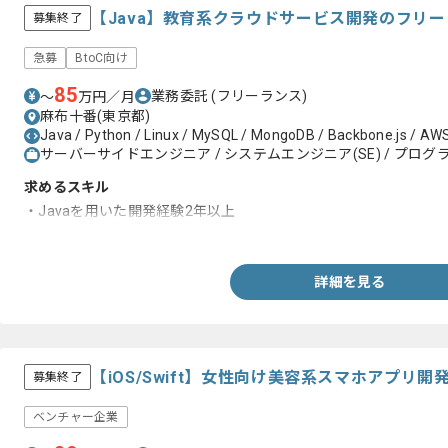
【Java】教育系クラウドサービス開発のフリ
募集終了
急募
BtoC向け
85
業務委託
(フリーランス)
〜
万円／月
麻布十番(東京都)
Java / Python / Linux / MySQL / MongoDB / Backbone.js / AWS
サーバーサイドエンジニア / システムエンジニア(SE) / プログラ
求めるスキル
・Javaを用いた開発経験2年以上
・基本設計以降の業務経験
詳細を見る
【iOS/Swift】女性向け美容系スマホアプリ
募集終了
ベンチャー企業