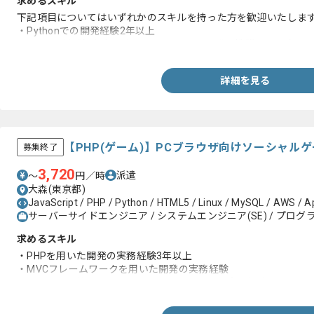
求めるスキル
下記項目についてはいずれかのスキルを持った方を歓迎いたしま
・Pythonでの開発経験2年以上
・Web開発経験が2年以上あり、Pythonの開発に挑戦したい方
詳細を見る
【PHP(ゲーム)】PCブラウザ向けソーシャル
募集終了
3,720
派遣
〜
円／時
大森(東京都)
JavaScript / PHP / Python / HTML5 / Linux / MySQL / AWS / A
サーバーサイドエンジニア / システムエンジニア(SE) / プログラ
求めるスキル
・PHPを用いた開発の実務経験3年以上
・MVCフレームワークを用いた開発の実務経験
・バージョン管理ツールを用いたチーム開発の実務経験