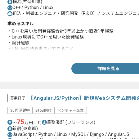
横浜(神奈川県)
C++ / Python / Linux
組込・制御エンジニア / 研究開発（R＆D） / システムエンジニア(S
求めるスキル
・C++を用いた開発経験合計3年以上かつ直近1年経験
・Linux環境にてC++を用いた開発経験
・設計経験
・UML図の読み書きができること
・チーム開発経験
詳細を見る
【AngularJS/Python】新規Webシステ
募集終了
30代活躍中
BtoB向け
ベンチャー企業
75
業務委託
(フリーランス)
〜
万円／月
新宿(東京都)
JavaScript / Python / Linux / MySQL / Django / AngularJS