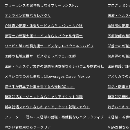
フリーランスの案件探しならフリーランスHub
プログラミン
オンライン診療ならレバクリ
医療・ヘルス
介護職の転職・派遣サービスならレバウェル介護
看護師の転職
保育士の転職支援サービスならレバウェル保育士
医療技師の転
リハビリ職の転職支援サービスならレバウェルリハビリ
栄養士の転職
医師の転職支援サービスならレバウェル医師
薬剤師の転職
医療・ヘルスケア業界の課題解決支援ならレバウェル株式会社
医療看護介護の
メキシコでのお仕事探しはLeverages Career Mexico
アメリカでのお仕事
留学生が日本で仕事を探すなら帰国GO.com
就活・転職支
新卒就活エージェントならキャリアチケット就職
新卒就活無料
新卒就活スカウトならキャリアチケット就職スカウト
若手ハイキャ
フリーター・既卒・未経験の就職・再就職ならハタラクティブ
未経験・若手
障がい者雇用ならワークリア
M&A支援な