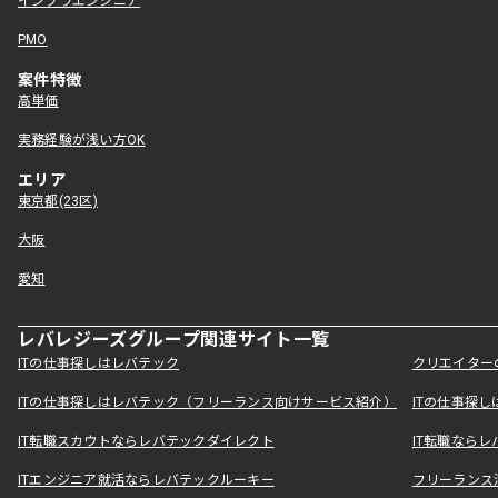
インフラエンジニア
PMO
案件特徴
高単価
実務経験が浅い方OK
エリア
東京都(23区)
大阪
愛知
レバレジーズグループ関連サイト一覧
ITの仕事探しはレバテック
クリエイター
ITの仕事探しはレバテック（フリーランス向けサービス紹介）
ITの仕事探
IT転職スカウトならレバテックダイレクト
IT転職なら
ITエンジニア就活ならレバテックルーキー
フリーランス