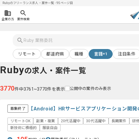
Rubyのフリーランス求人・案件一覧 - 95ページ目
企業の方
案件検索
リモート
都道府県
職種
言語
注目条件
+1
Ruby
の求人・案件一覧
3770
公開中の案件のみ表示
件中3761~3770件を表示
【Android】HRサービスアプリケーション
募集終了
リモートOK
副業・複業
20代活躍中
30代活躍中
長期案件
研
新技術に積極的
服装自由