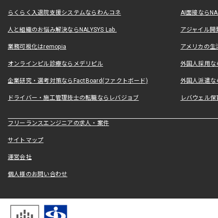
らくらく入退院支援システムならわんコネ
AI面接ならNAL
人と組織のお悩み解決ならNALYSYS Lab.
アジャイル開発なら
業務可視化はremopia
アメリカの生活
オンラインピル診療ならメデリピル
外国人採用ならLe
企業研究・選考対策ならFactBoard(ファクトボード)
外国人派遣なら
ドライバー・施工管理技士の転職ならレバジョブ
レバウェル保
フリーランスエンジニアの求人・案件
サイトマップ
運営会社
個人様のお問い合わせ