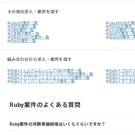
その他の求人・案件を探す
Javaの案件一覧
JavaScript
PHPの案件一覧
Pythonの案件
C#の案件一覧
C++の案件一覧
C言語の案件一覧
Swiftの案件一
Objective-Cの案件一覧
Scalaの案件一
Perlの案件一覧
組み合わせから求人・案件を探す
Ruby × システムエンジニア(SE)の案件一覧
Ruby × プロ
Ruby × プロジェクトマネージャー(PM)の案件一覧
Ruby × フ
Ruby × アプリケーションエンジニアの案件一覧
Ruby × イ
Ruby × サーバーエンジニアの案件一覧
Ruby × デ
Ruby案件のよくある質問
Ruby案件の月額単価相場はいくらぐらいですか？