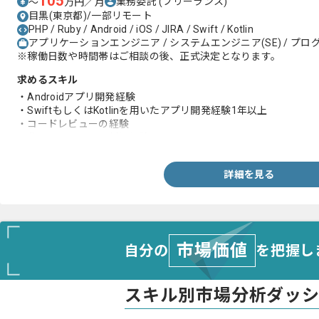
105
業務委託
(フリーランス)
〜
万円／月
目黒(東京都)/一部リモート
PHP / Ruby / Android / iOS / JIRA / Swift / Kotlin
アプリケーションエンジニア / システムエンジニア(SE) / プログ
※稼働日数や時間帯はご相談の後、正式決定となります。
求めるスキル
・Androidアプリ開発経験
・SwiftもしくはKotlinを用いたアプリ開発経験1年以上
・コードレビューの経験
・非エンジニアとの折衝経験
詳細を見る
市場価値
自分の
を把握し
スキル別市場分析ダッ