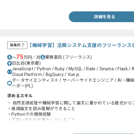
・データ基盤の構築経験1年以上
詳細を見る
【機械学習】法務システム支援のフリーランス
募集終了
75
業務委託
(フリーランス)
〜
万円／月
日比谷(東京都)
JavaScript / Python / Ruby / MySQL / Rails / Sinatra / Flask /
Cloud Platform / BigQuery / Vue.js
データサイエンティスト / サーバーサイドエンジニア / AI・機
ーダー(PL)
求めるスキル
・ 自然言語処理や機械学習に関して論文に書かれている数式から
・英語論文を読み理解ができること
・Pythonでの開発経験
・下記いずれかを満たしていること
-自然言語処理や機械学習に関わる論文の執筆経験
-Pythonを用いたWebアプリケーションの開発経験