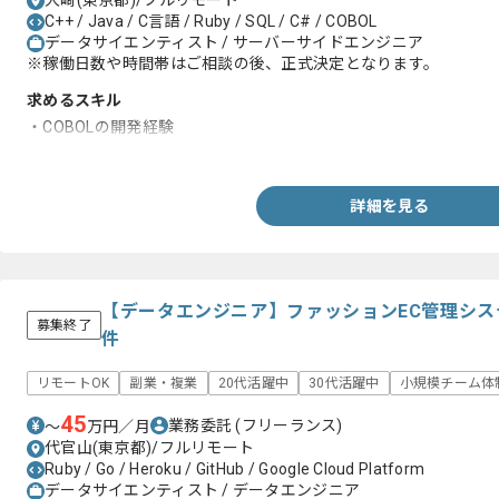
大崎(東京都)/フルリモート
C++ / Java / C言語 / Ruby / SQL / C# / COBOL
データサイエンティスト / サーバーサイドエンジニア
※稼働日数や時間帯はご相談の後、正式決定となります。
求めるスキル
・COBOLの開発経験
・COBOLの開発環境や実行環境の構築についての知識
詳細を見る
【データエンジニア】ファッションEC管理シ
募集終了
件
リモートOK
副業・複業
20代活躍中
30代活躍中
小規模チーム体
45
業務委託
(フリーランス)
〜
万円／月
代官山(東京都)/フルリモート
Ruby / Go / Heroku / GitHub / Google Cloud Platform
データサイエンティスト / データエンジニア