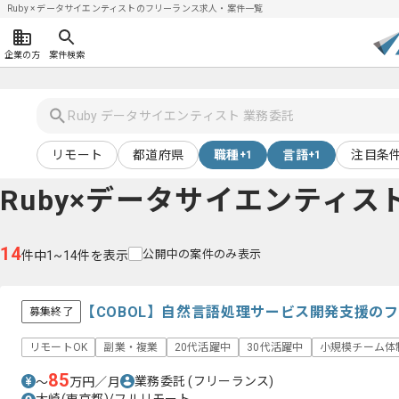
Ruby × データサイエンティストのフリーランス求人・案件一覧
企業の方
案件検索
リモート
都道府県
職種
言語
注目条
+1
+1
Ruby×データサイエンティス
14
公開中の案件のみ表示
件中1~14件を表示
【COBOL】自然言語処理サービス開発支援の
募集終了
リモートOK
副業・複業
20代活躍中
30代活躍中
小規模チーム体
85
業務委託
(フリーランス)
〜
万円／月