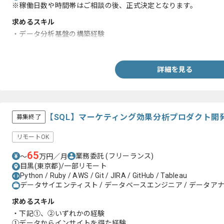
※稼働日数や時間帯はご相談の後、正式決定となります。
求めるスキル
・データ分析基盤の構築経験
・AWS/GCPいずれかのクラウドを利用したサービス運用経験
詳細を見る
【SQL】マーケティング効果分析プロダクト開
募集終了
リモートOK
65
業務委託
(フリーランス)
〜
万円／月
目黒(東京都)/一部リモート
Python / Ruby / AWS / Git / JIRA / GitHub / Tableau
データサイエンティスト / データベースエンジニア / データアナリ
求めるスキル
・下記①、②いずれかの経験
①データからインサイトを得た経験