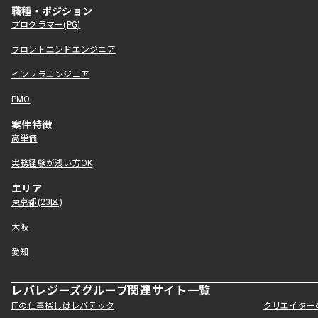
職種・ポジション
プログラマー(PG)
フロントエンドエンジニア
インフラエンジニア
PMO
案件特徴
高単価
実務経験が浅い方OK
エリア
東京都(23区)
大阪
愛知
レバレジーズグループ関連サイト一覧
ITの仕事探しはレバテック
クリエイター