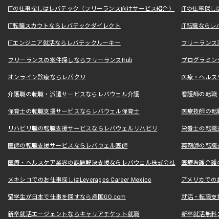
ITの仕事探しはレバテック（フリーランス向けサービス紹介）
ITの仕事探
IT転職スカウトならレバテックダイレクト
IT転職なら
ITエンジニア就活ならレバテックルーキー
フリーランス
フリーランスの案件探しならフリーランスHub
プログラミン
オンライン診療ならレバクリ
医療・ヘルス
介護職の転職・派遣サービスならレバウェル介護
看護師の転職
保育士の転職支援サービスならレバウェル保育士
医療技師の転
リハビリ職の転職支援サービスならレバウェルリハビリ
栄養士の転職
医師の転職支援サービスならレバウェル医師
薬剤師の転職
医療・ヘルスケア業界の課題解決支援ならレバウェル株式会社
医療看護介護の
メキシコでのお仕事探しはLeverages Career Mexico
アメリカでのお仕事
留学生が日本で仕事を探すなら帰国GO.com
就活・転職支
新卒就活エージェントならキャリアチケット就職
新卒就活無料