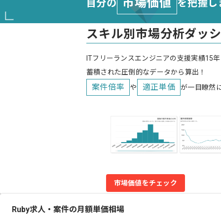
市場価値
自分の
を把握し
スキル別市場分析ダッ
ITフリーランスエンジニアの支援実績15年
蓄積された圧倒的なデータから算出！
案件倍率
適正単価
や
が一目瞭然
市場価値をチェック
Ruby求人・案件の月額単価相場