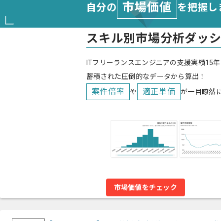
市場価値
自分の
を把握し
スキル別市場分析ダッ
ITフリーランスエンジニアの支援実績15年
蓄積された圧倒的なデータから算出！
案件倍率
適正単価
や
が一目瞭然
市場価値をチェック