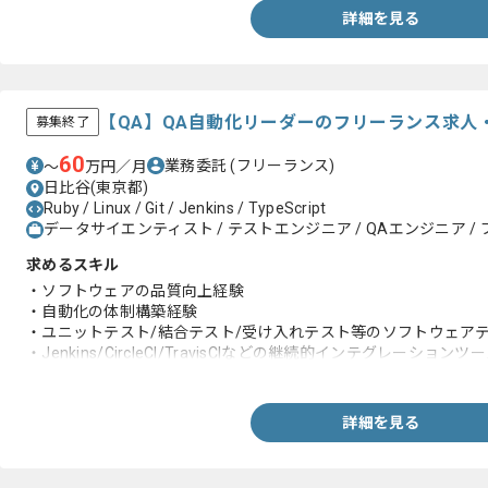
-AWSやGCPなどのインフラ経験
詳細を見る
-AIビジネスの推進経験
-自然言語処理をビジネス化するディレクション経験
【QA】QA自動化リーダーのフリーランス求人
募集終了
60
業務委託
(フリーランス)
〜
万円／月
日比谷(東京都)
Ruby / Linux / Git / Jenkins / TypeScript
データサイエンティスト / テストエンジニア / QAエンジニア / 
求めるスキル
・ソフトウェアの品質向上経験
・自動化の体制構築経験
・ユニットテスト/結合テスト/受け入れテスト等のソフトウェア
・Jenkins/CircleCI/TravisCIなどの継続的インテグレーショ
・基礎的なLinuxコマンドを使ったCLI操作知見
・Gitを用いたチーム開発経験
詳細を見る