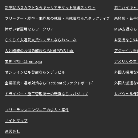
新卒就活スカウトならキャリアチケット就職スカウト
若手ハイキャ
フリーター・既卒・未経験の就職・再就職ならハタラクティブ
未経験・若手
障がい者雇用ならワークリア
M&A支援な
らくらく入退院支援システムならわんコネ
AI面接ならNAL
人と組織のお悩み解決ならNALYSYS Lab.
アジャイル開発なら
業務可視化はremopia
アメリカの生活
オンラインピル診療ならメデリピル
外国人採用ならLe
企業研究・選考対策ならFactBoard(ファクトボード)
外国人派遣なら
ドライバー・施工管理技士の転職ならレバジョブ
レバウェル保
フリーランスエンジニアの求人・案件
サイトマップ
運営会社