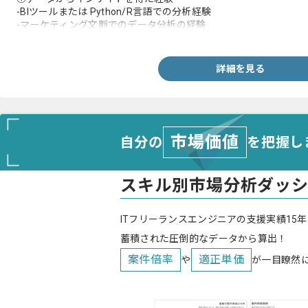
-BIツールまたは Python/R言語での分析経験
-マーケティング文脈でのデータ分析の経験
-SQLを用いたデータ抽出経験
②分析基盤を作る経験
-データベース設計/運用経験
詳細を見る
-データ分析基盤開発における、ETL処理の経験
-SQLを用いたデータ抽出経験
市場価値
自分の
を把握し
スキル別市場分析ダッ
ITフリーランスエンジニアの支援実績15年
蓄積された圧倒的なデータから算出！
案件倍率
適正単価
や
が一目瞭然