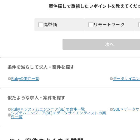
案件探しで重視したいポイントを教えてくださ
高単価
リモートワーク
次へ
条件を減らして求人・案件を探す
Rubyの案件一覧
データサイエン
似たような求人・案件を探す
Ruby × システムエンジニア(SE)の案件一覧
SQL × デー
システムエンジニア(SE) × データサイエンティストの案
件一覧