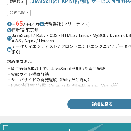
【JavaScript】KPI分析/解析サービス画
募集終了
20代活躍中
65
業務委託
(フリーランス)
〜
万円／月
西新宿(東京都)
JavaScript / Ruby / CSS / HTML5 / Linux / MySQL / DynamoDB /
AWS / Nginx / Unicorn
データサイエンティスト / フロントエンドエンジニア / データ
(PG)
求めるスキル
・開発経験5年以上で、JavaScriptを用いた開発経験
・Webサイト構築経験
・サーバサイドの開発経験（Rubyだと尚可）
・FWの使用開発経験（AngularJSやBackborn.js、Vue.js等）
・チームリーダー経験
詳細を見る