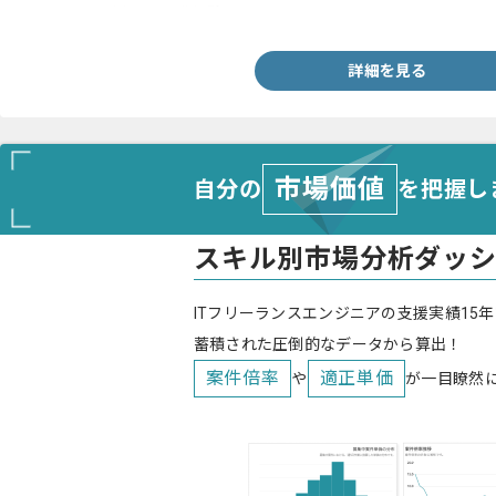
・VB.NETを用いた開発経験
詳細を見る
市場価値
自分の
を把握し
スキル別市場分析ダッ
ITフリーランスエンジニアの支援実績15年
蓄積された圧倒的なデータから算出！
案件倍率
適正単価
や
が一目瞭然