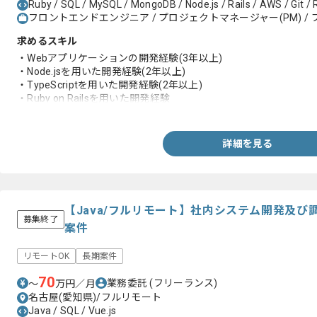
Ruby / SQL / MySQL / MongoDB / Node.js / Rails / AWS / Git / R
フロントエンドエンジニア / プロジェクトマネージャー(PM) / 
求めるスキル
・Webアプリケーションの開発経験(3年以上)
・Node.jsを用いた開発経験(2年以上)
・TypeScriptを用いた開発経験(2年以上)
・Ruby on Railsを用いた開発経験
・Reactを用いた開発経験(2年以上)
・RDBを利用した開発経験
・テスト駆動開発の経験
詳細を見る
【Java/フルリモート】社内システム開発及
募集終了
案件
リモートOK
長期案件
70
業務委託
(フリーランス)
〜
万円／月
名古屋(愛知県)/フルリモート
Java / SQL / Vue.js