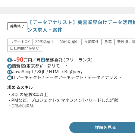
【データアナリスト】美容業界向けデータ活用推
募集終了
ンス求人・案件
リモートOK
20代活躍中
30代活躍中
長期案件
急募
新技術に
自社内開発が多い
90
業務委託
(フリーランス)
〜
万円／月
西新宿(東京都)/一部リモート
JavaScript / SQL / HTML / BigQuery
ITアーキテクト / データアーキテクト / データアナリスト
求めるスキル
・SQLの経験3年以上
・PMなど、プロジェクトをマネジメント/リードした経験
・CRMの経験
・データ分析の経験
詳細を見る