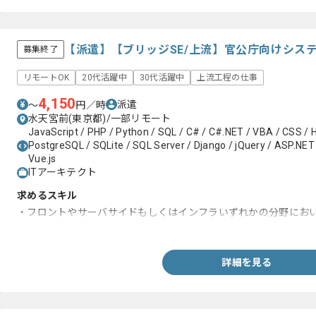
【派遣】【ブリッジSE/上流】官公庁向けシス
募集終了
リモートOK
20代活躍中
30代活躍中
上流工程の仕事
4,150
派遣
〜
円／時
水天宮前(東京都)/一部リモート
JavaScript / PHP / Python / SQL / C# / C#.NET / VBA / CSS / 
PostgreSQL / SQLite / SQL Server / Django / jQuery / ASP.NET 
Vue.js
ITアーキテクト
求めるスキル
・フロントやサーバサイドもしくはインフラいずれかの分野にお
発した経験
詳細を見る