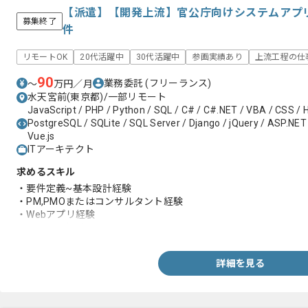
【派遣】【開発上流】官公庁向けシステムアプ
募集終了
件
リモートOK
20代活躍中
30代活躍中
参画実績あり
上流工程の仕
90
業務委託
(フリーランス)
〜
万円／月
水天宮前(東京都)/一部リモート
JavaScript / PHP / Python / SQL / C# / C#.NET / VBA / CSS / 
PostgreSQL / SQLite / SQL Server / Django / jQuery / ASP.NET 
Vue.js
ITアーキテクト
求めるスキル
・要件定義~基本設計経験
・PM,PMOまたはコンサルタント経験
・Webアプリ経験
・クラウド経験
詳細を見る