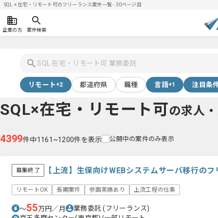
SQL × 在宅・リモート可のフリーランス案件一覧 - 30ページ目
企業の方
案件検索
リモート
都道府県
職種
言語
注目条
+2
+1
SQL×在宅・リモート可
の求人・
4399
公開中の案件のみ表示
件中1161~1200件を表示
【上流】生保向けWEBシステムサーバ移行のフ
募集終了
リモートOK
長期案件
参画実績あり
上流工程の仕事
55
業務委託
(フリーランス)
〜
万円／月