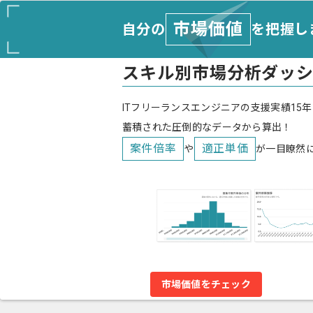
市場価値
自分の
を把握し
スキル別市場分析ダッ
ITフリーランスエンジニアの支援実績15年
蓄積された圧倒的なデータから算出！
案件倍率
適正単価
や
が一目瞭然
市場価値をチェック