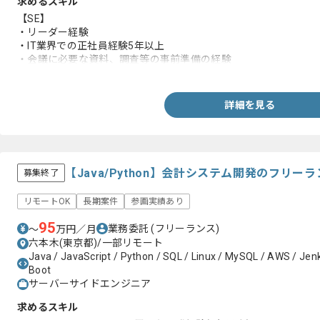
求めるスキル
【SE】
・リーダー経験
・IT業界での正社員経験5年以上
・会議に必要な資料、調査等の事前準備の経験
・基本設計の経験
・要件から使用言語の選択、システム、業務運用の立案、調整、
・基幹システムの開発経験
詳細を見る
・SQLの実務経験
・プログラムの解析経験
【上流SE】
・ユーザの状況を加味したうえで提案資料作成、提案の経験
【Java/Python】会計システム開発のフリー
募集終了
・ユーザのお悩み相談から企画立案、推進経験
リモートOK
長期案件
参画実績あり
95
業務委託
(フリーランス)
〜
万円／月
六本木(東京都)/一部リモート
Java / JavaScript / Python / SQL / Linux / MySQL / AWS / Jenki
Boot
サーバーサイドエンジニア
求めるスキル