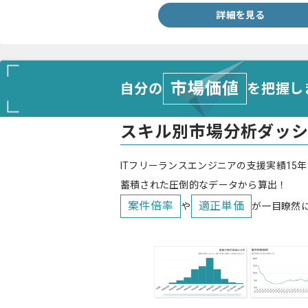
詳細を見る
市場価値
自分の
を把握し
スキル別市場分析ダッ
ITフリーランスエンジニアの支援実績15年
蓄積された圧倒的なデータから算出！
案件倍率
適正単価
や
が一目瞭然