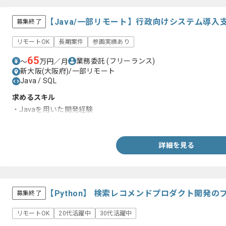
【Java/一部リモート】行政向けシステム導
募集終了
リモートOK
長期案件
参画実績あり
65
業務委託
(フリーランス)
〜
万円／月
新大阪(大阪府)/一部リモート
Java / SQL
求めるスキル
・Javaを用いた開発経験
・SQLを用いた開発経験
詳細を見る
【Python】 検索レコメンドプロダクト開発
募集終了
リモートOK
20代活躍中
30代活躍中