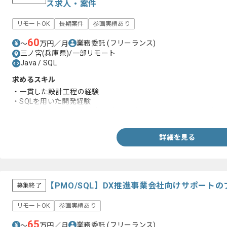
ス求人・案件
リモートOK
長期案件
参画実績あり
60
業務委託
(フリーランス)
〜
万円／月
三ノ宮(兵庫県)/一部リモート
Java / SQL
求めるスキル
・一貫した設計工程の経験
・SQLを用いた開発経験
・リーダー補佐の経験(内部設計のレビューア、スケジュール管理
詳細を見る
【PMO/SQL】DX推進事業会社向けサポート
募集終了
リモートOK
参画実績あり
65
業務委託
(フリーランス)
〜
万円／月