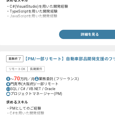
求めるスキル
・C#(VisualStudio)を用いた開発経験
・TypeScriptを用いた開発経験
・JavaScriptを用いた開発経験
・詳細設計、製造、テスト、保守、運用工程の経験
詳細を見る
【PM/一部リモート】自動車部品開発支援のフ
募集終了
リモートOK
長期案件
70
業務委託
(フリーランス)
〜
万円／月
門真市(大阪府)/一部リモート
SQL / C# / VB.NET / Oracle
プロジェクトマネージャー(PM)
求めるスキル
・PMとしてのご経験
・C#を用いた開発経験