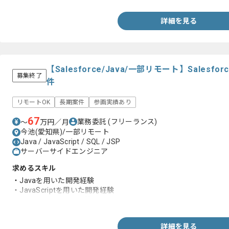
詳細を見る
【Salesforce/Java/一部リモート】Sale
募集終了
件
リモートOK
長期案件
参画実績あり
67
業務委託
(フリーランス)
〜
万円／月
今池(愛知県)/一部リモート
Java / JavaScript / SQL / JSP
サーバーサイドエンジニア
求めるスキル
・Javaを用いた開発経験
・JavaScriptを用いた開発経験
・SQLを用いた開発経験
詳細を見る