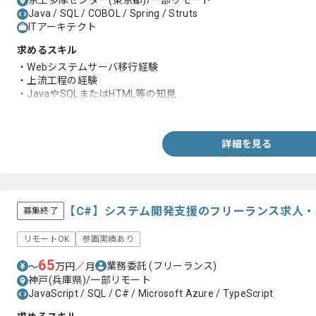
京王多摩センター(東京都)/一部リモート
Java / SQL / COBOL / Spring / Struts
ITアーキテクト
求めるスキル
・Webシステムサーバ移行経験
・上流工程の経験
・JavaやSQLまたはHTML等の知見
・作業部門とシステム部門及び開発メンバーといった関連部門と
詳細を見る
【C#】システム開発支援のフリーランス求人・
募集終了
リモートOK
参画実績あり
65
業務委託
(フリーランス)
〜
万円／月
神戸(兵庫県)/一部リモート
JavaScript / SQL / C# / Microsoft Azure / TypeScript