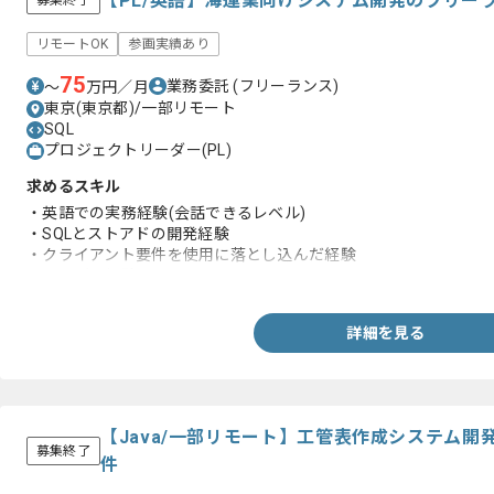
【PL/英語】海運業向けシステム開発のフリー
募集終了
リモートOK
参画実績あり
75
業務委託
(フリーランス)
〜
万円／月
東京(東京都)/一部リモート
SQL
プロジェクトリーダー(PL)
求めるスキル
・英語での実務経験(会話できるレベル)
・SQLとストアドの開発経験
・クライアント要件を使用に落とし込んだ経験
・リーダー経験
詳細を見る
【Java/一部リモート】工管表作成システム
募集終了
件