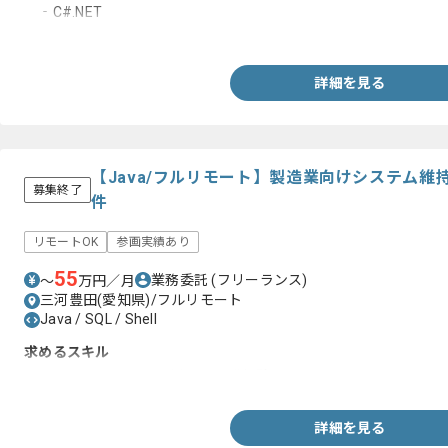
‐C#.NET
‐SQL
詳細を見る
【Java/フルリモート】製造業向けシステム
募集終了
件
リモートOK
参画実績あり
55
業務委託
(フリーランス)
〜
万円／月
三河豊田(愛知県)/フルリモート
Java / SQL / Shell
求めるスキル
・Java、shell、SQLを用いた開発経験
詳細を見る