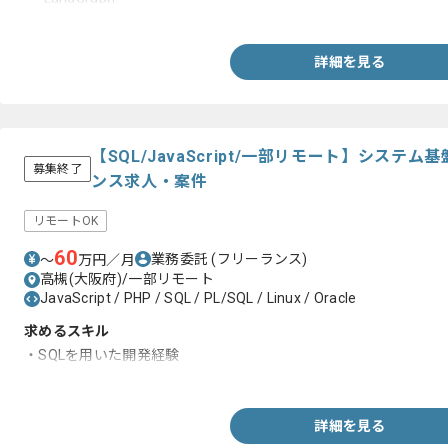
・具体的なAIエージェントの設計や実装や運用経験
・特定領域におけるAIエージェント開発経験
-カスタマーサポート
詳細を見る
-情報検索
-タスク自動化
・フロントエンドやバックエンドの経験
【SQL/JavaScript/一部リモート】シス
募集終了
ンス求人・案件
リモートOK
60
業務委託
(フリーランス)
〜
万円／月
高槻(大阪府)/一部リモート
JavaScript / PHP / SQL / PL/SQL / Linux / Oracle
求めるスキル
・SQLを用いた開発経験
・WEBシステムの設計経験
詳細を見る