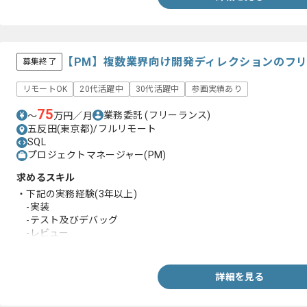
【PM】複数業界向け開発ディレクションのフ
募集終了
リモートOK
20代活躍中
30代活躍中
参画実績あり
75
業務委託
(フリーランス)
〜
万円／月
五反田(東京都)/フルリモート
SQL
プロジェクトマネージャー(PM)
求めるスキル
・下記の実務経験(3年以上)
-実装
-テスト及びデバッグ
-レビュー
・SQLを用いたデータベース操作の実務経験(1年以上)
・インフラの保守または構築の実務経験(0.5年以上)
・テクニカルディレクション(開発ディレクション)の実務経験(1年
詳細を見る