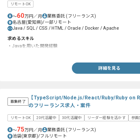
リモートOK
60
業務委託
(フリーランス)
〜
万円／月
名古屋(愛知県)/一部リモート
Java / SQL / CSS / HTML / Oracle / Docker / Apache
求めるスキル
・Javaを用いた開発経験
・Web系の開発経験
詳細を見る
【TypeScript/Node.js/React/Ruby/Rub
募集終了
のフリーランス求人・案件
リモートOK
20代活躍中
30代活躍中
リーダー経験を活かす
参画
75
業務委託
(フリーランス)
〜
万円／月
池袋(東京都)/フルリモート