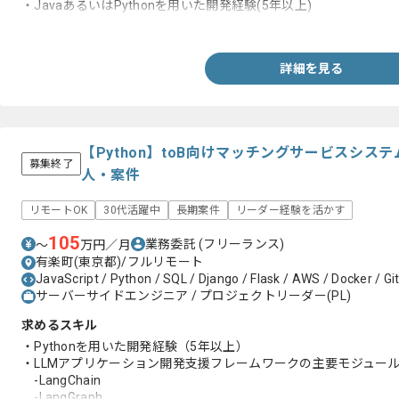
・JavaあるいはPythonを用いた開発経験(5年以上)
・AWSなどのクラウドサービス上での構築経験
詳細を見る
【Python】toB向けマッチングサービスシ
募集終了
人・案件
リモートOK
30代活躍中
長期案件
リーダー経験を活かす
105
業務委託
(フリーランス)
〜
万円／月
有楽町(東京都)/フルリモート
JavaScript / Python / SQL / Django / Flask / AWS / Docker / Gi
サーバーサイドエンジニア / プロジェクトリーダー(PL)
求めるスキル
・Pythonを用いた開発経験（5年以上）
・LLMアプリケーション開発支援フレームワークの主要モジュー
-LangChain
-LangGraph