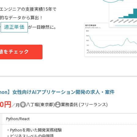
スエンジニアの支援実績15年で
的なデータから算出！
適正単価
や
が一目瞭然に。
値をチェック
thon】女性向けAIアプリケーション開発の求人・案件
00円
八丁堀(東京都)
業務委託
(フリーランス)
／月
Python/React
・Pythonを用いた開発実務経験
・ビジネスレベルの中国語