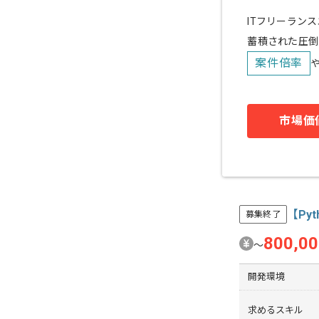
ITフリーラン
蓄積された圧倒
案件倍率
市場価
【Py
募集終了
800,0
〜
開発環境
求めるスキル