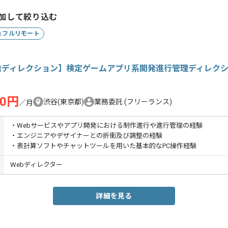
加して絞り込む
フルリモート
発ディレクション】検定ゲームアプリ系開発進行管理ディレク
00円
渋谷(東京都)
業務委託
(フリーランス)
／月
・Webサービスやアプリ開発における制作進行や進行管理の経験
・エンジニアやデザイナーとの折衝及び調整の経験
・表計算ソフトやチャットツールを用いた基本的なPC操作経験
Webディレクター
詳細を見る