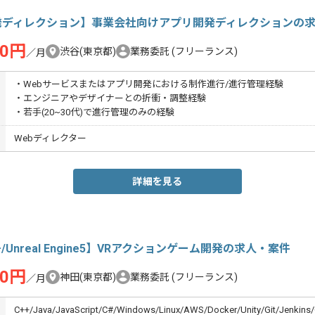
発ディレクション】事業会社向けアプリ開発ディレクションの
00円
渋谷(東京都)
業務委託
(フリーランス)
／月
・Webサービスまたはアプリ開発における制作進行/進行管理経験
・エンジニアやデザイナーとの折衝・調整経験
・若手(20~30代)で進行管理のみの経験
Webディレクター
詳細を見る
+/Unreal Engine5】VRアクションゲーム開発の求人・案件
00円
神田(東京都)
業務委託
(フリーランス)
／月
C++/Java/JavaScript/C#/Windows/Linux/AWS/Docker/Unity/Git/Jenkins