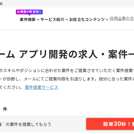
目
AI検索が新登場！
採用企業の方
案件検索
サービス紹介
お役立ちコンテンツ
ーム アプリ開発の求人・案件
のスキルやポジションに合わせた案件をご提案させていただく案件提案
ーが診断し、メールにてご提案内容をお送りします。自分に合った案件
てください。
案件提案サービス
1
件
30
”
簡単
秒！
発
の案件を提案してもらう