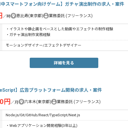
用中スマートフォン向けゲーム】ガチャ演出制作の求人・案件
円
恵比寿(東京都)
業務委託
(フリーランス)
／時
・イラストや静止画をベースとした動画やエフェクトの制作経験
・ガチャ演出制作実務経験
モーションデザイナー/エフェクトデザイナー
詳細を見る
peScript】広告プラットフォーム開発の求人・案件
00円
六本木(東京都)
業務委託
(フリーランス)
／月
Node.js/Git/GitHub/React/TypeScript/Next.js
・Webアプリケーション開発経験(3年以上)