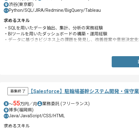
渋谷(東京都)
Python/SQL/JIRA/Redmine/BigQuery/Tableau
求めるスキル
・SQLを用いたデータ抽出、集計、分析の実務経験
・BIツールを用いたダッシュボードの構築・運用経験
・データに基づきビジネス上の課題を発見し、改善提案や意思決定支
・エンジニア、プロダクトマネージャーなど、他職種のメンバーと円
【Salesforce】駐輪場基幹システム開発・保
募集終了
55
業務委託
(フリーランス)
〜
万円／月
博多(福岡県)
Java/JavaScript/CSS/HTML
求めるスキル
・Webアプリケーション開発経験5年以上(Java、HTML、CSS、JavaSc