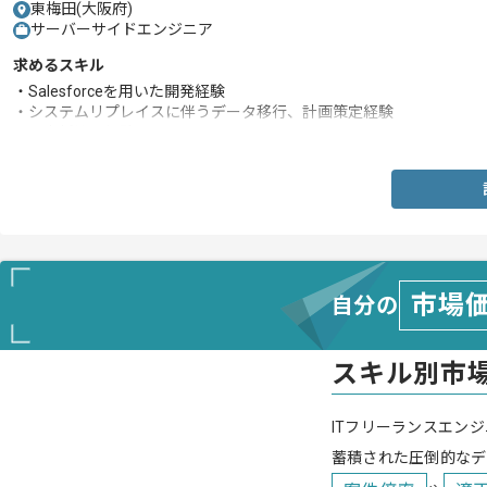
東梅田(大阪府)
サーバーサイドエンジニア
求めるスキル
・Salesforceを用いた開発経験
・システムリプレイスに伴うデータ移行、計画策定経験
・顧客折衝の経験
市場
自分の
スキル別市
ITフリーランスエンジ
蓄積された圧倒的なデ