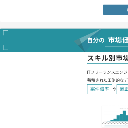
市場
自分の
スキル別市
ITフリーランスエンジ
蓄積された圧倒的なデ
案件倍率
適
や