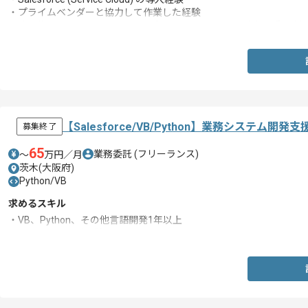
・プライムベンダーと協⼒して作業した経験
・成果物ドキュメントとしての⽇本語ドキュメント(設計書や⼿順書)
【Salesforce/VB/Python】業務システム
募集終了
65
業務委託
(フリーランス)
〜
万円／月
茨木(大阪府)
Python/VB
求めるスキル
・VB、Python、その他言語開発1年以上
・Salesforce開発経験