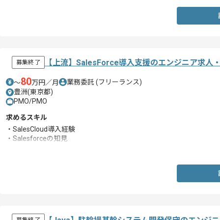
【上流】SalesForce導入支援のエンジニア求人
募集終了
80
業務委託
(フリーランス)
〜
万円／月
豊洲(東京都)
PMO/PMO
求めるスキル
・SalesCloud導入経験
・Salesforceの知見
・要件定義の対応経験