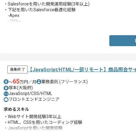
・Salesforceを用いた開発運用経験(3年以上)
・下記を用いたSalesforce最適化経験
-Apex
-フロー
-プロセスビルダー
・大規模データ環境でのパフォーマンスチューニング経験
・課題特定から解決に至る分析力と実行力
・高いコミュニケーションスキルおよび報連相能力
【JavaScript/HTML/一部リモート】商品
募集終了
65
業務委託
(フリーランス)
〜
万円／月
塚本(大阪府)
JavaScript/CSS/HTML
フロントエンドエンジニア
求めるスキル
・Webサイト開発経験3年以上
・HTML、CSSを用いたコーディング経験
・JavaScriptを用いた開発経験
・Salesforce環境での開発経験