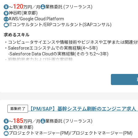
120
業務委託
(フリーランス)
〜
万円／月
神谷町(東京都)
AWS/Google Cloud Platform
ITコンサルタント/ERPコンサルタント(SAPコンサル)
求めるスキル
・コンピュータサイエンスや情報技術やビジネスや工学または関連分
・Salesforceエコシステムでの実務経験(4〜5年)
-Salesforce Data Cloudの実務経験(そのうち2〜3年)
・戦略的思考力および計画立案経験
・スピード感のある動的な環境で複数の作業を同時に管理した経験
・アジャイル開発手法およびGitなどのバージョン管理システムの使
【PM/SAP】基幹システム刷新のエンジニア求人
募集終了
185
業務委託
(フリーランス)
〜
万円／月
上野(東京都)
プロジェクトマネージャー(PM)/プロジェクトマネージャー(PM)