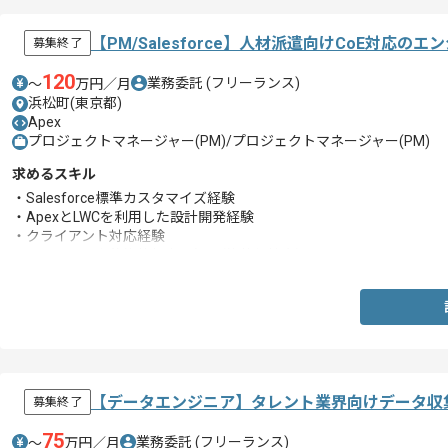
【PM/Salesforce】人材派遣向けCoE対応の
募集終了
120
業務委託
(フリーランス)
〜
万円／月
浜松町(東京都)
Apex
プロジェクトマネージャー(PM)/プロジェクトマネージャー(PM)
求めるスキル
・Salesforce標準カスタマイズ経験
・ApexとLWCを利用した設計開発経験
・クライアント対応経験
・Salesforce上位資格相当の知見(資格保持者)
【データエンジニア】タレント業界向けデータ収
募集終了
75
業務委託
(フリーランス)
〜
万円／月