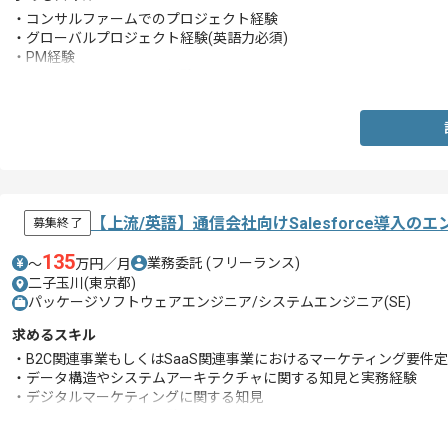
・コンサルファームでのプロジェクト経験
・グローバルプロジェクト経験(英語力必須)
・PM経験
・ベンダーコントロール経験
【上流/英語】通信会社向けSalesforce導入の
募集終了
135
業務委託
(フリーランス)
〜
万円／月
二子玉川(東京都)
パッケージソフトウェアエンジニア/システムエンジニア(SE)
求めるスキル
・B2C関連事業もしくはSaaS関連事業におけるマーケティング要件
・データ構造やシステムアーキテクチャに関する知見と実務経験
・デジタルマーケティングに関する知見
・ビジネス英語の実務経験