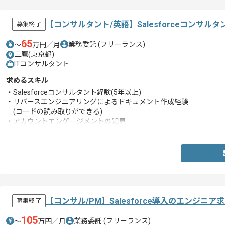
【コンサルタント/英語】Salesforceコンサ
募集終了
65
業務委託
(フリーランス)
〜
万円／月
三鷹(東京都)
ITコンサルタント
求めるスキル
・Salesforceコンサルタント経験(5年以上)
・リバースエンジニアリングによるドキュメント作成経験
(コードの読み取りができる)
・アカウントエンゲージメントの知見
・Sales Cloudの知見
・英語での実務経験(ビジネス以上)
【コンサル/PM】Salesforce導⼊のエンジニア
募集終了
105
業務委託
(フリーランス)
〜
万円／月