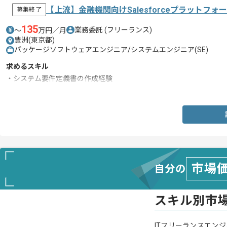
【上流】金融機関向けSalesforceプラットフ
募集終了
135
業務委託
(フリーランス)
〜
万円／月
豊洲(東京都)
パッケージソフトウェアエンジニア/システムエンジニア(SE)
求めるスキル
・システム要件定義書の作成経験
・ドキュメンテーション経験
市場
自分の
スキル別市
ITフリーランスエンジ