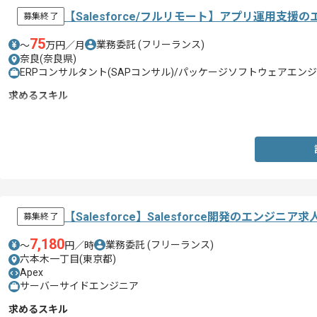
【Salesforce/フルリモート】アプリ運用支援
募集終了
75
業務委託
(フリーランス)
〜
万円／月
奈良(奈良県)
ERPコンサルタント(SAPコンサル)/パッケージソフトウェアエンジ
求めるスキル
・Salesforceの開発または運用経験合計3年以上
【Salesforce】Salesforce開発のエンジニア
募集終了
7,180
業務委託
(フリーランス)
〜
円／時
六本木一丁目(東京都)
Apex
サーバーサイドエンジニア
求めるスキル