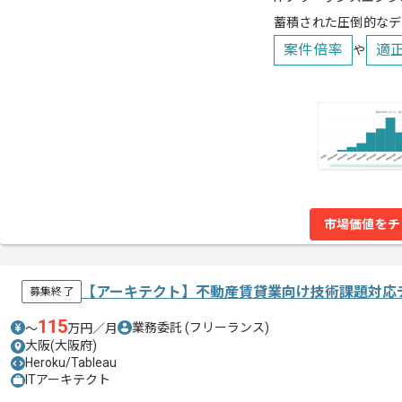
蓄積された圧倒的なデ
案件倍率
適
や
市場価値をチ
【アーキテクト】不動産賃貸業向け技術課題対応
募集終了
115
業務委託
(フリーランス)
〜
万円／月
大阪(大阪府)
Heroku/Tableau
ITアーキテクト