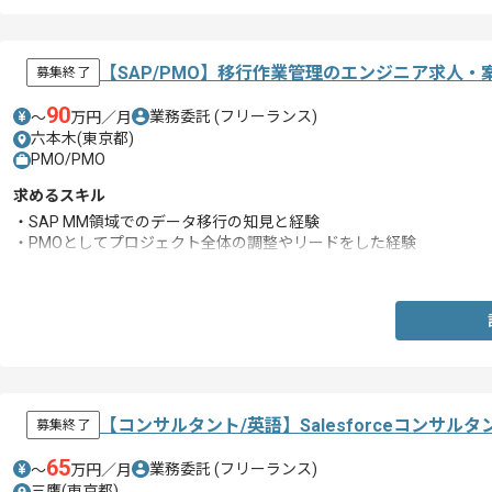
【SAP/PMO】移行作業管理のエンジニア求人・
募集終了
90
業務委託
(フリーランス)
〜
万円／月
六本木(東京都)
PMO/PMO
求めるスキル
・SAP MM領域でのデータ移行の知見と経験
・PMOとしてプロジェクト全体の調整やリードをした経験
・移行リハーサルの計画やスケジュール立案の経験
【コンサルタント/英語】Salesforceコンサ
募集終了
65
業務委託
(フリーランス)
〜
万円／月
三鷹(東京都)