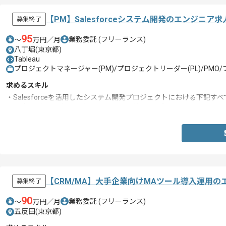
【PM】Salesforceシステム開発のエンジニア
募集終了
95
業務委託
(フリーランス)
〜
万円／月
八丁堀(東京都)
Tableau
プロジェクトマネージャー(PM)/プロジェクトリーダー(PL)/PMO/
求めるスキル
・Salesforceを活用したシステム開発プロジェクトにおける下記す
-要件定義、設計、開発、テスト、運用保守、プロジェクトマネジ
【CRM/MA】大手企業向けMAツール導入運用
募集終了
90
業務委託
(フリーランス)
〜
万円／月
五反田(東京都)