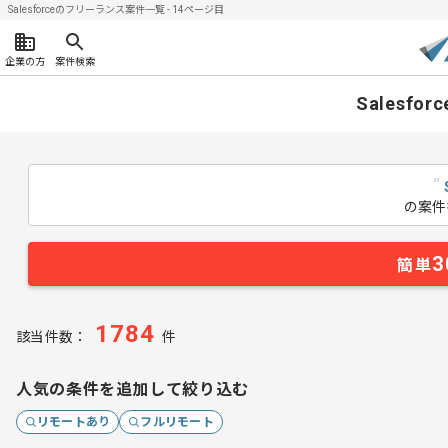
Salesforceのフリーランス案件一覧 - 14ページ目
企業の方
案件検索
Salesf
“
の案件
3
簡単
1784
該当件数：
件
人気の条件を追加して絞り込む
リモートあり
フルリモート