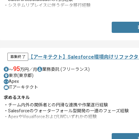
・システムリプレイスに伴うデータ移行経験
・SPQLを用いた複雑なデータクエリの記述経験
【アーキテクト】Salesforce環境向けリファ
募集終了
95
業務委託
(フリーランス)
〜
万円／月
東京(東京都)
Apex
ITアーキテクト
求めるスキル
・チーム内外の関係者との円滑な連携や作業遂行経験
・Salesforceのウォーターフォール型開発の一連のフェーズ経験
・ApexやVisualforceおよびLWCいずれかの経験
・SOQLやSOSLの理解と実務使用経験