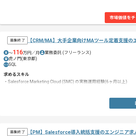
市場価値をチ
【CRM/MA】大手企業向けMAツール定着支援
募集終了
116
業務委託
(フリーランス)
〜
万円／月
虎ノ門(東京都)
SQL
求めるスキル
・Salesforce Marketing Cloud (SMC) の実務運用経験(6ヶ月以上)
・SQLを用いたデータ抽出・集計の実務経験(6ヶ月以上)
【PM】Salesforce導入統括支援のエンジニア
募集終了