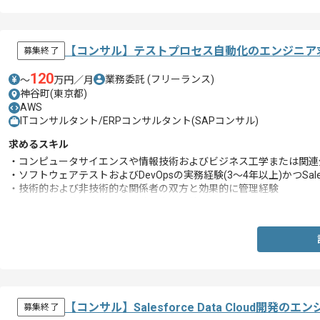
【コンサル】テストプロセス自動化のエンジニア
募集終了
120
業務委託
(フリーランス)
〜
万円／月
神谷町(東京都)
AWS
ITコンサルタント/ERPコンサルタント(SAPコンサル)
求めるスキル
・コンピュータサイエンスや情報技術およびビジネス工学または関連
・ソフトウェアテストおよびDevOpsの実務経験(3〜4年以上)かつSale
・技術的および非技術的な関係者の双方と効果的に管理経験
・優れた戦略的思考力および計画立案経験
【コンサル】Salesforce Data Cloud開発の
募集終了