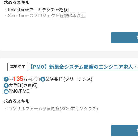
求めるスキル
・Salesforceアーキテクチャ経験
・Salesforceのプロジェクト経験(3年以上)
・各ソリューションに関する実装経験または技術課題の抽出整理およ
【PMO】新集金システム開発のエンジニア求人
募集終了
135
業務委託
(フリーランス)
〜
万円／月
大手町(東京都)
PMO/PMO
求めるスキル
・コンサルファーム参画経験(SC～若手Mクラス)
・システム刷新プロジェクト経験