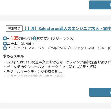
【上流】Salesforce導入のエンジニア求人・案件
募集終了
135
業務委託
(フリーランス)
〜
万円／月
二子玉川(東京都)
プロジェクトマネージャー(PM)/PMO/プロジェクトマネージャー(PM
求めるスキル
・B2CまたはSaaS関連事業におけるマーケティング要件定義および
・データ構造やシステムアーキテクチャに関する知見と経験
・デジタルマーケティング領域の知見
・ビジネス英語の経験(読み書きと会話)
・ITおよびマーケティングに関する深い知見