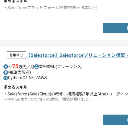
求めるスキル
・Salesforceプラットフォーム実装経験(5~8年以上)
・日本語(N2以上)と英語実務経験
【Salesforce】Salesforceソリューショ
募集終了
75
業務委託
(フリーランス)
〜
万円／月
梅田(大阪府)
Python/C#.NET/AWS
求めるスキル
・Salesforce (SalesCloud)の改修、構築経験3年以上(Apexコーディ
・PythonまたはC#.NETの改修、構築経験1年以上
・Salesforce (SalesCloud)に関するデータ連携の改修、構築経験