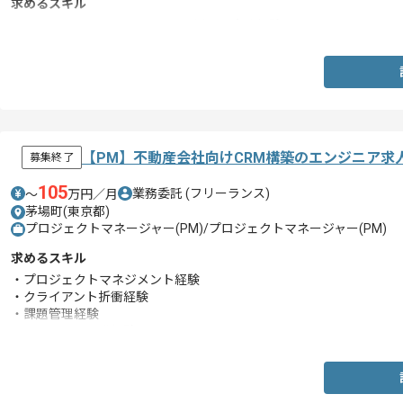
求めるスキル
・Salesforce Marketing Cloudを用いた実務経験
【PM】不動産会社向けCRM構築のエンジニア求
募集終了
105
業務委託
(フリーランス)
〜
万円／月
茅場町(東京都)
プロジェクトマネージャー(PM)/プロジェクトマネージャー(PM)
求めるスキル
・プロジェクトマネジメント経験
・クライアント折衝経験
・課題管理経験
・Salesforce開発経験