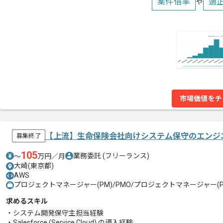
案件倍率
適
や
市場価値をチ
【上流】⽣命保険会社向けシステム保守のエンジ
募集終了
105
業務委託
(フリーランス)
〜
万円／月
大崎(東京都)
AWS
プロジェクトマネージャー(PM)/PMO/プロジェクトマネージャー(PM
求めるスキル
・システム開発保守主担当経験
・Salesforce (Service Cloud) の導⼊経験