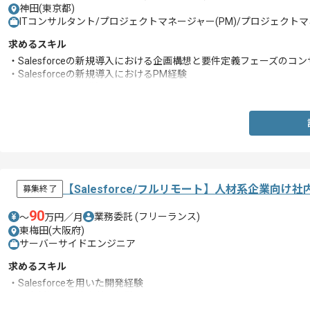
神田(東京都)
ITコンサルタント/プロジェクトマネージャー(PM)/プロジェクトマ
求めるスキル
・Salesforceの新規導⼊における企画構想と要件定義フェーズのコ
・Salesforceの新規導⼊におけるPM経験
・Salesforceの開発知見
【Salesforce/フルリモート】人材系企業向
募集終了
90
業務委託
(フリーランス)
〜
万円／月
東梅田(大阪府)
サーバーサイドエンジニア
求めるスキル
・Salesforceを用いた開発経験
・顧客折衝、要件定義の経験