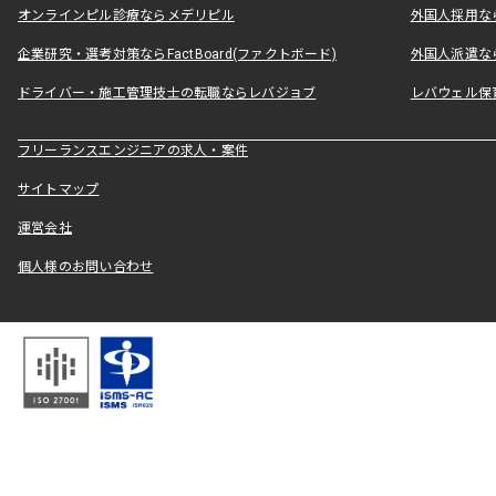
オンラインピル診療ならメデリピル
外国人採用ならLe
企業研究・選考対策ならFactBoard(ファクトボード)
外国人派遣なら
ドライバー・施工管理技士の転職ならレバジョブ
レバウェル保
フリーランスエンジニアの求人・案件
サイトマップ
運営会社
個人様のお問い合わせ