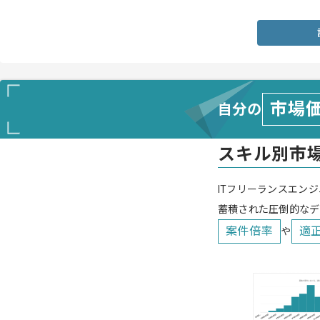
・スケジュール、WBS、議事録、実行計画、UATシナリオ、課題管
市場
自分の
スキル別市
ITフリーランスエンジ
蓄積された圧倒的なデ
案件倍率
適
や