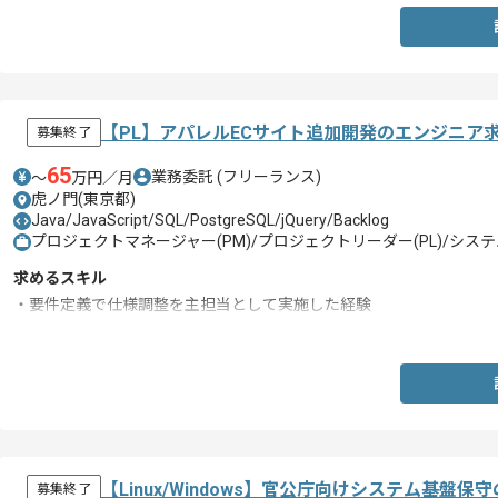
【PL】アパレルECサイト追加開発のエンジニア
募集終了
65
業務委託
(フリーランス)
〜
万円／月
虎ノ門(東京都)
Java/JavaScript/SQL/PostgreSQL/jQuery/Backlog
プロジェクトマネージャー(PM)/プロジェクトリーダー(PL)/システ
求めるスキル
・要件定義で仕様調整を主担当として実施した経験
・PM/PLとしてプロジェクト管理、メンバー管理を行った経験
【Linux/Windows】官公庁向けシステム基盤
募集終了