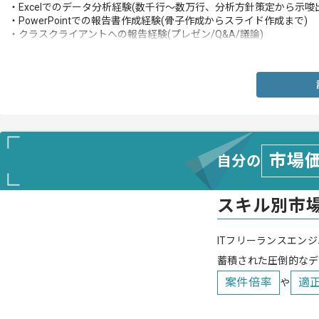
・Excelでのデータ分析経験(数千行～数万行、分析方針策定から示唆
・PowerPointでの報告書作成経験(骨子作成からスライド作成まで)
・クラスクライアントへの報告経験(プレゼン/Q&A/議論)
・プロジェクト推進経験(合意形成/TODO整理/進捗管理 等)
市場
自分の
スキル別市
ITフリーランスエンジ
蓄積された圧倒的なデ
案件倍率
適
や