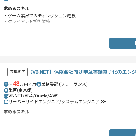
求めるスキル
・ゲーム業界でのディレクション経験
・クライアント折衝業務
・プロジェクト全体を俯瞰して見れる方
【VB.NET】保険会社向け申込書類電子化のエン
募集終了
48
業務委託
(フリーランス)
〜
万円／月
亀戸(東京都)
VB.NET/VBA/Oracle/AWS
サーバーサイドエンジニア/システムエンジニア(SE)
求めるスキル
・VB.NETを用いた開発経験