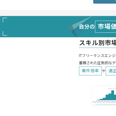
市場
自分の
スキル別市
ITフリーランスエンジ
蓄積された圧倒的なデ
案件倍率
適
や