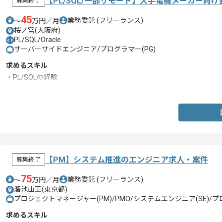
【PL/SQL/一部リモート】大手電機メーカー
募集終了
45
業務委託
(フリーランス)
〜
万円／月
桜ノ宮(大阪府)
PL/SQL/Oracle
サーバーサイドエンジニア/プログラマー(PG)
求めるスキル
・PL/SQLの経験
・Oracleの経験
【PM】システム推進のエンジニア求人・案件
募集終了
75
業務委託
(フリーランス)
〜
万円／月
溜池山王(東京都)
プロジェクトマネージャー(PM)/PMO/システムエンジニア(SE)/プ
求めるスキル