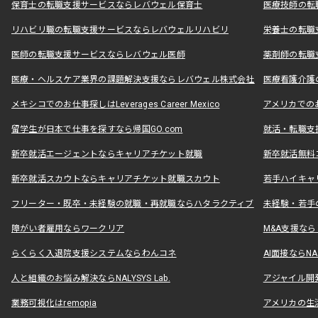
保育士の転職支援サービスならレバウェル保育士
医療技師の転
リハビリ職の転職支援サービスならレバウェルリハビリ
栄養士の転職
医師の転職支援サービスならレバウェル医師
薬剤師の転職
医療・ヘルスケア業界の課題解決支援ならレバウェル株式会社
医療看護介護の
メキシコでのお仕事探しはLeverages Career Mexico
アメリカでのお仕事
留学生が日本で仕事を探すなら帰国GO.com
就活・転職支
新卒就活エージェントならキャリアチケット就職
新卒就活無料
新卒就活スカウトならキャリアチケット就職スカウト
若手ハイキャ
フリーター・既卒・未経験の就職・再就職ならハタラクティブ
未経験・若手
障がい者雇用ならワークリア
M&A支援な
らくらく入退院支援システムならわんコネ
AI面接ならNAL
人と組織のお悩み解決ならNALYSYS Lab.
アジャイル開発なら
業務可視化はremopia
アメリカの生活