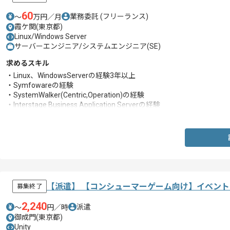
60
業務委託
(フリーランス)
〜
万円／月
霞ケ関(東京都)
Linux/Windows Server
サーバーエンジニア/システムエンジニア(SE)
求めるスキル
・Linux、WindowsServerの経験3年以上
・Symfowareの経験
・SystemWalker(Centric,Operation)の経験
・Interstage Business Application Serverの経験
・Bash、ExcelVBA知見
【派遣】 【コンシューマーゲーム向け】イベン
募集終了
2,240
派遣
〜
円／時
御成門(東京都)
Unity