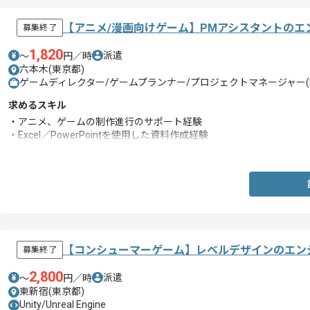
【アニメ/漫画向けゲーム】PMアシスタントのエ
募集終了
1,820
派遣
〜
円／時
六本木(東京都)
ゲームディレクター/ゲームプランナー/プロジェクトマネージャー(P
求めるスキル
・アニメ、ゲームの制作進行のサポート経験
・Excel／PowerPointを使用した資料作成経験
・営業事務経験
【コンシューマーゲーム】レベルデザインのエン
募集終了
2,800
派遣
〜
円／時
東新宿(東京都)
Unity/Unreal Engine