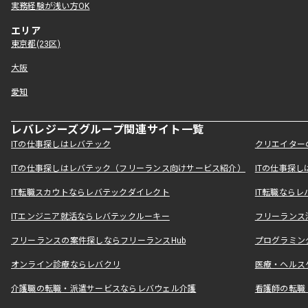
実務経験が浅い方OK
エリア
東京都(23区)
大阪
愛知
レバレジーズグループ関連サイト一覧
ITの仕事探しはレバテック
クリエイター
ITの仕事探しはレバテック（フリーランス向けサービス紹介）
ITの仕事探
IT転職スカウトならレバテックダイレクト
IT転職なら
ITエンジニア就活ならレバテックルーキー
フリーランス
フリーランスの案件探しならフリーランスHub
プログラミン
オンライン診療ならレバクリ
医療・ヘルス
介護職の転職・派遣サービスならレバウェル介護
看護師の転職