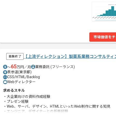
市場価値をチ
【上流ディレクション】製薬系業務コンサルティ
募集終了
65
業務委託
(フリーランス)
〜
万円／月
表参道(東京都)
CSS/HTML/Backlog
Webディレクター
求めるスキル
・大企業向けの資料作成経験
・プレゼン経験
・Web、サーバ、デザイン、HTMLといったWeb制作に関する知見
・エンジニア、デザイナーとの折衝経験