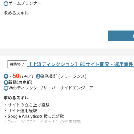
ゲームプランナー
求めるスキル
・コンシューマー開発においてレベルプランニング作業の開発経験3
【上流ディレクション】ECサイト開発・運用案件
募集終了
50
業務委託
(フリーランス)
〜
万円／月
新橋(東京都)
Webディレクター/サーバーサイドエンジニア
求めるスキル
・サイトの立ち上げ経験
・サイト運用経験
・Google Analyticsを扱った経験
・Excel（VLOOK・ピボット）の使用経験
・ECサイトの開発or運用ディレクター経験