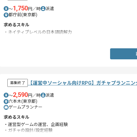
1,750
派遣
〜
円／時
都庁前(東京都)
求めるスキル
・ネイティブレベルの日本語読解力
・ビジネスレベル以上の英語コミュニケーション能力
【運営中ソーシャル向けRPG】ガチャプランニ
募集終了
2,590
派遣
〜
円／時
六本木(東京都)
ゲームプランナー
求めるスキル
・運営型ゲームの運営、企画経験
・ガチャの設計/設定経験
・Excel、スプレッドシート等を用いた実務経験