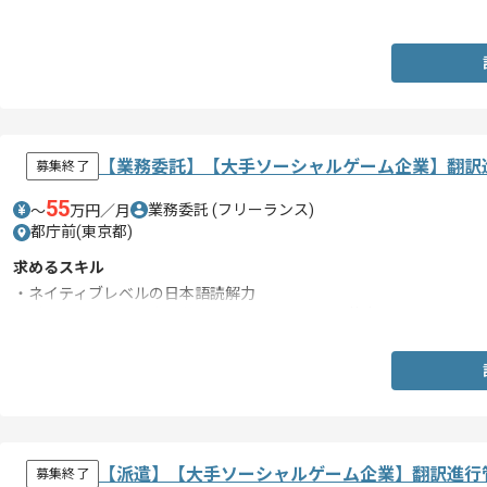
・簡単なショートカットキーなど、一般的なPC知識をお持ちの方
【業務委託】【大手ソーシャルゲーム企業】翻訳
募集終了
55
業務委託
(フリーランス)
〜
万円／月
都庁前(東京都)
求めるスキル
・ネイティブレベルの日本語読解力
・ビジネスレベル以上の英語コミュニケーション能力
【派遣】【大手ソーシャルゲーム企業】翻訳進行
募集終了