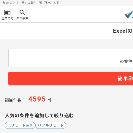
Excelのフリーランス案件一覧 - 78ページ目
企業の方
案件検索
Exce
の案件
3
簡単
4595
該当件数：
件
人気の条件を追加して絞り込む
リモートあり
フルリモート