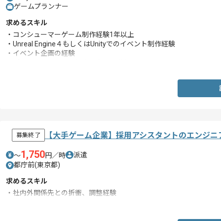
ゲームプランナー
求めるスキル
・コンシューマーゲーム制作経験1年以上
・Unreal Engine４もしくはUnityでのイベント制作経験
・イベント企画の経験
・プランナーにおいて幅広く業務を遂行されてきた方
【大手ゲーム企業】採用アシスタントのエンジニ
募集終了
1,750
派遣
〜
円／時
都庁前(東京都)
求めるスキル
・社内外関係先との折衝、調整経験
・基礎的なPCスキル（Microsoft Word、Excel、PowerPoint）