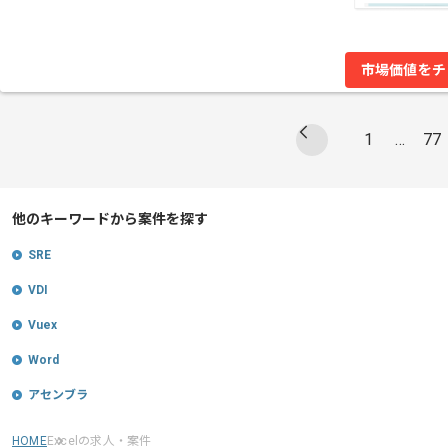
市場価値をチ
1
…
77
他のキーワードから案件を探す
SRE
VDI
Vuex
Word
アセンブラ
HOME
Excelの求人・案件