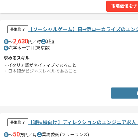
市場価値をチ
【ソーシャルゲーム】日➞伊ローカライズのエン
募集終了
2,630
派遣
〜
円／時
六本木一丁目(東京都)
求めるスキル
・イタリア語がネイティブであること
・日本語がビジネスレベルであること
・ゲーム業界における翻訳、LQAの実務経験
【遊技機向け】ディレクションのエンジニア求人
募集終了
50
業務委託
(フリーランス)
〜
万円／月