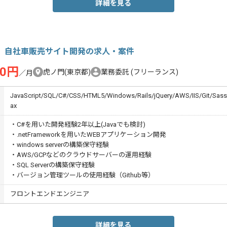
詳細を見る
#】自社車販売サイト開発の求人・案件
00円
虎ノ門(東京都)
業務委託
(フリーランス)
／月
JavaScript/SQL/C#/CSS/HTML5/Windows/Rails/jQuery/AWS/IIS/Git/Sass
ax
・C#を用いた開発経験2年以上(Javaでも検討)
・.netFrameworkを用いたWEBアプリケーション開発
・windows serverの構築保守経験
・AWS/GCPなどのクラウドサーバーの運用経験
・SQL Serverの構築保守経験
・バージョン管理ツールの使用経験（Github等）
フロントエンドエンジニア
詳細を見る