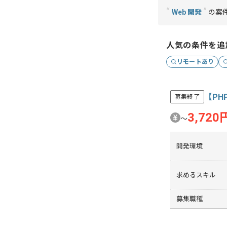
“
”
Web 開発
の案
人気の条件を追
リモートあり
【P
募集終了
3,720
〜
開発環境
求めるスキル
募集職種