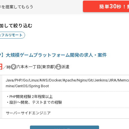
30
簡単
秒！
件を提案してもらう
加して絞り込む
フルリモート
HP】大規模ゲームプラットフォーム開発の求人・案件
円
六本木一丁目(東京都)
派遣
／時
Java/PHP/Go/Linux/AWS/Docker/Apache/Nginx/Git/Jenkins/JIRA/Memca
mine/CentOS/Spring Boot
・PHP開発経験 2年程度以上
・設計～開発、テストまでの経験
サーバーサイドエンジニア