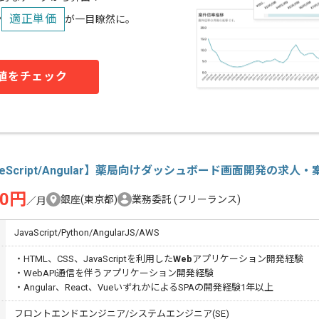
適正単価
や
が一目瞭然に。
値をチェック
peScript/Angular】薬局向けダッシュボード画面開発の求人・
00円
銀座(東京都)
業務委託
(フリーランス)
／月
JavaScript/Python/AngularJS/AWS
・HTML、CSS、JavaScriptを利用した
Web
アプリケーション開発経験
・WebAPI通信を伴うアプリケーション開発経験
・Angular、React、VueいずれかによるSPAの開発経験1年以上
フロントエンドエンジニア/システムエンジニア(SE)