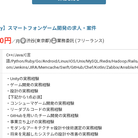
ity】スマートフォンゲーム開発の求人・案件
00円
渋谷(東京都)
業務委託
(フリーランス)
／月
C++/Java/C言
語/Python/Ruby/Go/Android/Linux/iOS/Unix/MySQL/Redis/Hadoop/Rails
orn/Jenkins/JIRA/Memcache/Swift/GitHub/Chef/Kotlin/Zabbix/Ansible/H
・Unityの実務経験
・ゲーム開発の実務経験
・設計の実務経験
【下記から1点必須】
・コンシューマゲーム開発の実務経験
・リーダブルコードの実務経験
・GitHubを用いたチーム開発の実務経験
・事業立ち上げの実務経験
・モダンなアーキテクチャ設計や技術選定の実務経験
・将来を見越したシステムの設計や改善の実務経験