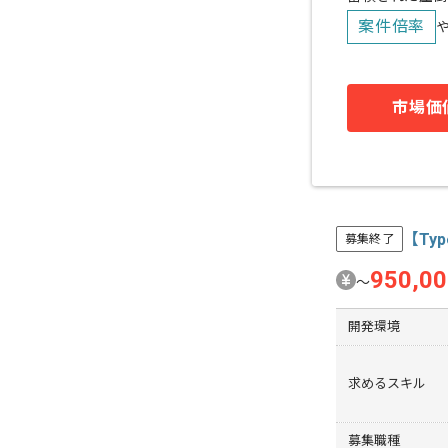
案件倍率
市場価
【Ty
募集終了
950,0
〜
開発環境
求めるスキル
募集職種