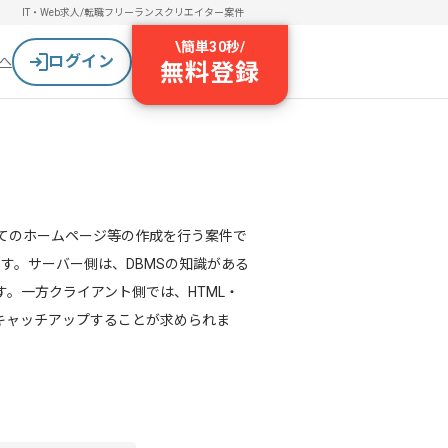
IT・Web求人/転職
フリーランスクリエイター案件
\
簡単30秒
/
ログイン
へ
無料登録
してのホームページ等の作成を行う案件で
す。サーバー側は、DBMSの知識がある
。一方クライアント側では、HTML・
報をキャッチアップすることが求められま