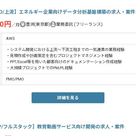
MO/上流】エネルギー企業向けデータ分析基盤構築の求人・案件
00円
豊洲(東京都)
業務委託
(フリーランス)
／月
AWS
・システム開発における上流～下流工程までの一気通貫の業務経験
・見積作成や計画策定を含むプロジェクトマネジメント経験
・PPT/Excel等を用いた顧客向けのドキュメンテーション作成経験
・大規模プロジェクトでのPM/PL経験
PMO/PMO
詳細を見る
HP/フルスタック】教育動画サービス向け開発の求人・案件