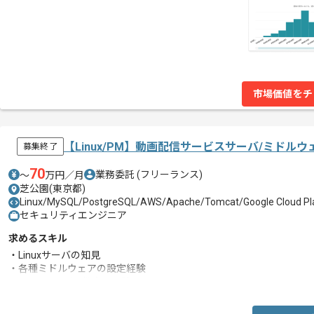
市場価値をチ
【Linux/PM】動画配信サービスサーバ/ミド
募集終了
70
業務委託
(フリーランス)
〜
万円／月
芝公園(東京都)
Linux/MySQL/PostgreSQL/AWS/Apache/Tomcat/Google Cloud Pl
セキュリティエンジニア
求めるスキル
・Linuxサーバの知見
・各種ミドルウェアの設定経験
・PMやメンバー教育の経験