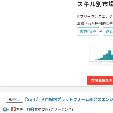
スキル別市
ITフリーランスエンジ
蓄積された圧倒的なデ
案件倍率
適
や
市場価値をチ
【Swift】音声配信プラットフォーム開発のエン
募集終了
80
業務委託
(フリーランス)
〜
万円／月