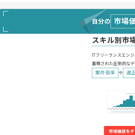
市場
自分の
スキル別市
ITフリーランスエンジ
蓄積された圧倒的なデ
案件倍率
適
や
市場価値をチ