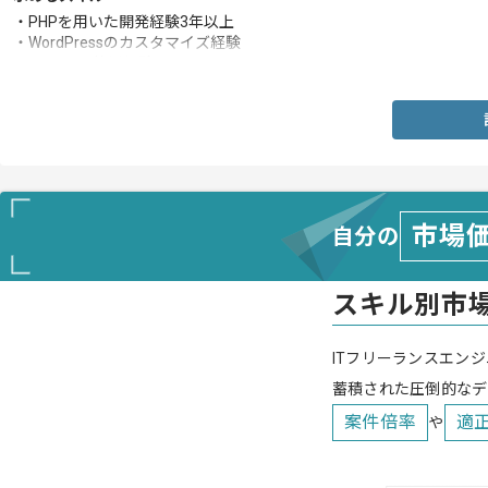
・PHPを用いた開発経験3年以上
・WordPressのカスタマイズ経験
・MySQLの使用経験
市場
自分の
スキル別市
ITフリーランスエンジ
蓄積された圧倒的なデ
案件倍率
適
や