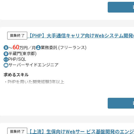
・Gitを用いた開発経験
・サーバーサイドの開発実務経験
【PHP】大手通信キャリア向けWebシステム開
募集終了
60
業務委託
(フリーランス)
〜
万円／月
半蔵門(東京都)
PHP/SQL
サーバーサイドエンジニア
求めるスキル
・PHPを用いた開発経験3年以上
・SQLを用いた開発経験
【上流】生保向けWebサー ビス基盤開発のエン
募集終了