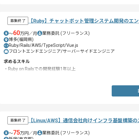
【Ruby】チャットボット管理システム開発のエ
募集終了
60
業務委託
(フリーランス)
〜
万円／月
博多(福岡県)
Ruby/Rails/AWS/TypeScript/Vue.js
フロントエンドエンジニア/サーバーサイドエンジニア
求めるスキル
・Ruby on Railsでの開発経験1年以上
・Vue.jsを用いた開発経験
【Linux/AWS】通信会社向けインフラ基盤構築
募集終了
75
業務委託
(フリーランス)
〜
万円／月