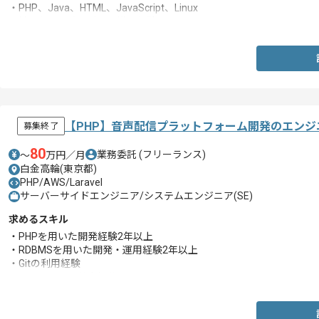
・PHP、Java、HTML、JavaScript、Linux
・地図(Leaflet)やグラフ描画経験
【PHP】音声配信プラットフォーム開発のエンジ
募集終了
80
業務委託
(フリーランス)
〜
万円／月
白金高輪(東京都)
PHP/AWS/Laravel
サーバーサイドエンジニア/システムエンジニア(SE)
求めるスキル
・PHPを用いた開発経験2年以上
・RDBMSを用いた開発・運用経験2年以上
・Gitの利用経験
・Linux/UNIXの基本操作