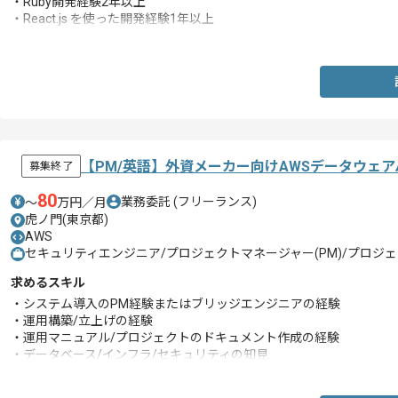
・Ruby開発経験2年以上
・React.js を使った開発経験1年以上
・React Native を使った開発経験半年以上
【PM/英語】外資メーカー向けAWSデータウェ
募集終了
80
業務委託
(フリーランス)
〜
万円／月
虎ノ門(東京都)
AWS
セキュリティエンジニア/プロジェクトマネージャー(PM)/プロジェ
求めるスキル
・システム導入のPM経験またはブリッジエンジニアの経験
・運用構築/立上げの経験
・運用マニュアル/プロジェクトのドキュメント作成の経験
・データベース/インフラ/セキュリティの知見
・テストケース作成/システム統合テストの経験
・システムデザイン図/仕様書/テスト結果のレビュー経験