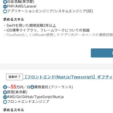
白金高輪(東京都)
PHP/AWS/Laravel
アプリケーションエンジニア/システムエンジニア(SE)
求めるスキル
・Swiftを用いた開発経験2年以上
・iOS標準ライブラリ、フレームワークについての知識
・CoreDataもしくはRealm使用したアプリ内データベースの構築経験
・WebAPIを使用したアプリ開発経験
【フロントエンド(Nuxt.js/Typescript)
募集終了
55
業務委託
(フリーランス)
〜
万円／月
原宿(東京都)
AWS/Git/GitHub/TypeScript/Nuxt.js
フロントエンドエンジニア
求めるスキル