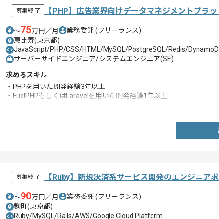
【PHP】広告業界向けデータマネジメントプラ
募集終了
75
業務委託
(フリーランス)
〜
万円／月
恵比寿(東京都)
JavaScript/PHP/CSS/HTML/MySQL/PostgreSQL/Redis/DynamoDB/
サーバーサイドエンジニア/システムエンジニア(SE)
求めるスキル
・PHPを用いた開発経験3年以上
・FuelPHPもしくはLaravelを用いた開発経験1年以上
・チームでの開発経験
【Ruby】新規決済系サービス開発のエンジニア
募集終了
90
業務委託
(フリーランス)
〜
万円／月
麹町(東京都)
Ruby/MySQL/Rails/AWS/Google Cloud Platform