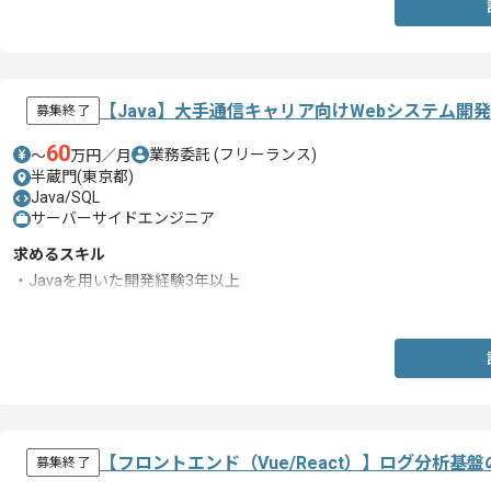
【Java】大手通信キャリア向けWebシステム開
募集終了
60
業務委託
(フリーランス)
〜
万円／月
半蔵門(東京都)
Java/SQL
サーバーサイドエンジニア
求めるスキル
・Javaを用いた開発経験3年以上
・SQLを用いた開発経験
【フロントエンド（Vue/React）】ログ分析基
募集終了