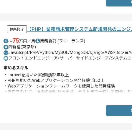
【PHP】業務請求管理システム新規開発のエンジ
募集終了
75
業務委託
(フリーランス)
〜
万円／月
西新宿(東京都)
JavaScript/PHP/Python/MySQL/MongoDB/Django/AWS/Docker/Git
フロントエンドエンジニア/サーバーサイドエンジニア/システムエン
求めるスキル
・Laravelを用いた実務経験3年以上
・PHPを用いたWebアプリケーション開発経験1年以上
・Webアプリケーションフレームワークを使用した開発経験
・要件をもとに、画面の設計から実装、テストまで一貫して開発した
・Git操作の理解（Branchのツリー関係性、Conflictの解消など）
・HTML、CSS、 JavaScriptの使用経験
・Linux OSスキル（基本的なコマンド操作ができること）
・RDBMSを用いた開発経験