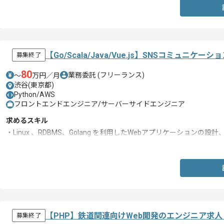
・ITコーディネーションの経験(ビジネスオペレーションとテクニカル
・オンライン会議等での英語でのコミュニケーション経験
【Go/Scala/Java/Vue.js】SNSコミュ
募集終了
80
業務委託
(フリーランス)
〜
万円／月
渋谷(東京都)
Python/AWS
フロントエンドエンジニア/サーバーサイドエンジニア
求めるスキル
・Linux 、RDBMS、Golang を利用したWebアプリケーションの
・GitHubでのPull Request を利用した開発フロー経験
【PHP】鉄道関連向けWeb開発のエンジニア求
募集終了