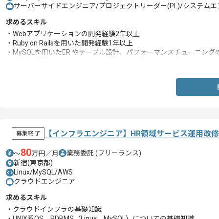
サーバーサイドエンジニア/プロジェクトリーダー(PL)/システムエンジ
求めるスキル
・Webアプリケーションの開発経験2年以上
・Ruby on Railsを用いた開発経験1年以上
・MySQLを用いたER やテーブル設計、パフォーマンスチューニング
・Azure/AWS/GCPなどのパブリッククラウド上でのウェブアプリ
【インフラエンジニア】HR領域サービス運用改
募集終了
80
業務委託
(フリーランス)
〜
万円／月
新宿(東京都)
Linux/MySQL/AWS
クラウドエンジニア
求めるスキル
・クラウドインフラの基礎知識
・UNIX系OS、RDBMS（Linux、MySQL）についての基礎知識