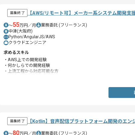
【AWS/リモート可】メーカー系システム開発支
募集終了
55
業務委託
(フリーランス)
〜
万円／月
中津(大阪府)
Python/AngularJS/AWS
クラウドエンジニア
求めるスキル
・AWS上での開発経験
・何かしらでの開発経験
・上流工程から対応可能な方
・コミュニケーション力
【Kotlin】音声配信プラットフォーム開発のエ
募集終了
80
業務委託
(フリーランス)
〜
万円／月