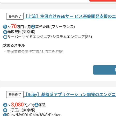
【上流】生保向けWebサー ビス基盤開発支援の
募集終了
70
業務委託
(フリーランス)
〜
万円／月
赤坂見附(東京都)
サーバーサイドエンジニア/システムエンジニア(SE)
求めるスキル
・生保業務の要件定義/上流工程経験
・Webアプリに関する知見
【Ruby】基盤系アプリケーション開発のエンジ
募集終了
3,080
派遣
〜
円／時
二子玉川(東京都)
Ruby/MySQL/Rails/AWS/Docker