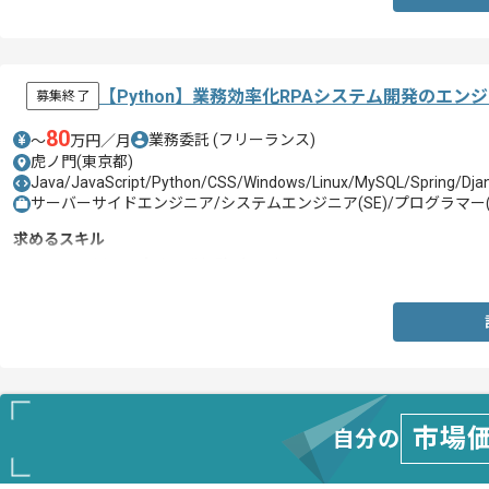
【Python】業務効率化RPAシステム開発のエン
募集終了
80
業務委託
(フリーランス)
〜
万円／月
虎ノ門(東京都)
Java/JavaScript/Python/CSS/Windows/Linux/MySQL/Spring/Dja
サーバーサイドエンジニア/システムエンジニア(SE)/プログラマー(
求めるスキル
・Pythonを用いた実務開発経験1年以上
市場
自分の