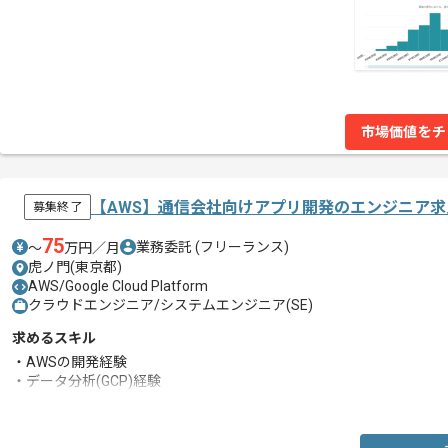
市場価値をチ
【AWS】通信会社向けアプリ開発のエンジニア求
募集終了
75
業務委託
(フリーランス)
〜
万円／月
虎ノ門(東京都)
AWS/Google Cloud Platform
クラウドエンジニア/システムエンジニア(SE)
求めるスキル
・AWSの開発経験
・データ分析(GCP)経験
・CI/CD知見