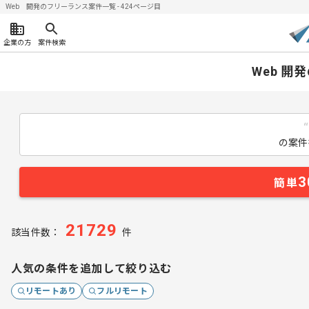
Web 開発のフリーランス案件一覧 - 424ページ目
企業の方
案件検索
Web 開
の案件
3
簡単
21729
該当件数：
件
人気の条件を追加して絞り込む
リモートあり
フルリモート