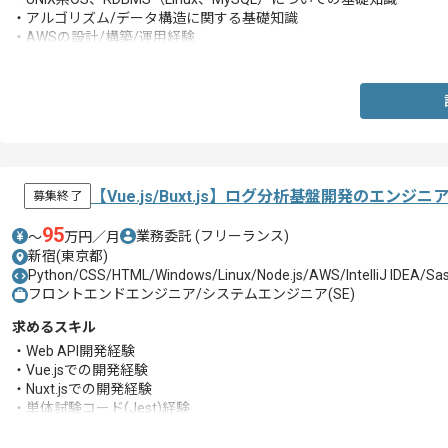
・アルゴリズム/データ構造に関する基礎知識
・AWSの設計/構築/運用経験
・なんらかの言語を用いた開発/運用経験
【Vue.js/Buxt.js】ログ分析基盤開発のエンジ
募集終了
95
業務委託
(フリーランス)
〜
万円／月
新宿(東京都)
Python/CSS/HTML/Windows/Linux/Node.js/AWS/IntelliJ IDEA/Sass
フロントエンドエンジニア/システムエンジニア(SE)
求めるスキル
・Web API開発経験
・Vue.jsでの開発経験
・Nuxt.jsでの開発経験
・単体試験コード(Jest)経験
・CSS、HTMLに関する知識
・AWS上での開発経験