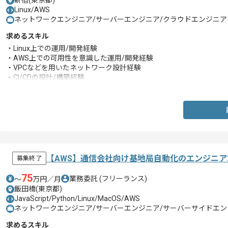
新宿(東京都)
Linux/AWS
ネットワークエンジニア/サーバーエンジニア/クラウドエンジニア
求めるスキル
・Linux上での運用/開発経験
・AWS上での可用性を意識した運用/開発経験
・VPCなどを用いたネットワーク設計経験
・CI/CDの設計/構築経験
・CloudWatchやLambdaなどを用いたAWS上での監視設計経験
・DatadogやZabbixなどを用いたリソース監視の運用/構築経験
・LogstashやFluentdなどを用いたデータ収集処理の経験
・Kibanaを活用した可視化ダッシュボードの設計/開発経験
【AWS】通信会社向け基地局自動化のエンジニ
募集終了
75
業務委託
(フリーランス)
〜
万円／月
飯田橋(東京都)
JavaScript/Python/Linux/MacOS/AWS
ネットワークエンジニア/サーバーエンジニア/サーバーサイドエンジ
求めるスキル