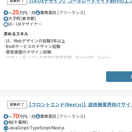
【UI/UXデザイン】コーポレートサイト制作のエ
募集終了
25
業務委託
(フリーランス)
〜
万円／月
大手町(東京都)
UI・UXデザイナー
求めるスキル
- UI、Webデザインの経験3年以上
- BtoBサービスのデザイン経験
- 管理画面のデザイン経験
- デザイン系ソフトの操作の使用経験（AdobeXD、Figma）
- HTML、CSS、JavaScriptなどのマークアップ経験 ※静的コ
- ディレクターとの打ち合わせから参加が可能な方
【フロントエンド(Next.js)】遊技機業界向け
募集終了
70
業務委託
(フリーランス)
〜
万円／月
柏(千葉県)
JavaScript/TypeScript/Next.js