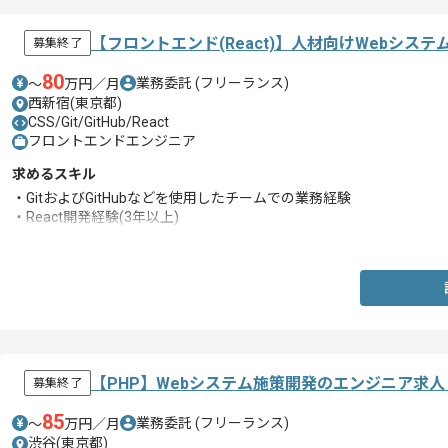
【フロントエンド(React)】人材向けWebシ
募集終了
80
業務委託
(フリーランス)
〜
万円／月
西新宿(東京都)
CSS/Git/GitHub/React
フロントエンドエンジニア
求めるスキル
・GitおよびGitHubなどを使用したチームでの業務経験
・React開発経験(3年以上)
・デザイナーと協力して、HTMLやCSSを用いてサイトやランディ
【PHP】Webシステム施策開発のエンジニア求
募集終了
85
業務委託
(フリーランス)
〜
万円／月
渋谷(東京都)