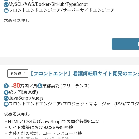
MySQL/AWS/Docker/GitHub/TypeScript
フロントエンドエンジニア/サーバーサイドエンジニア
求めるスキル
・PHPを用いた開発経験
【フロントエンド】看護師転職サイト開発のエン
募集終了
80
業務委託
(フリーランス)
〜
万円／月
虎ノ門(東京都)
JavaScript/Vue.js
フロントエンドエンジニア/プロジェクトマネージャー(PM)/プロジ
求めるスキル
・HTMLとCSS及びJavaScriptでの開発経験5年以上
・サイト構築におけるCSS設計経験
・実装方針の検討、コードレビュー経験