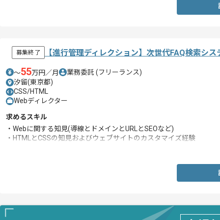
【進行管理ディレクション】次世代FAQ検索シ
募集終了
55
業務委託
(フリーランス)
〜
万円／月
汐留(東京都)
CSS/HTML
Webディレクター
求めるスキル
・Webに関する知見(導線とドメインとURLとSEOなど)
・HTMLとCSSの知見およびウェブサイトのカスタマイズ経験
・社会人経験(3年以上)