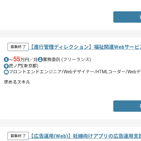
・REST APIを用いた設計経験
【進行管理ディレクション】福祉関連Webサー
募集終了
55
業務委託
(フリーランス)
〜
万円／月
虎ノ門(東京都)
フロントエンドエンジニア/Webデザイナー/HTMLコーダー/We
求めるスキル
・Webサイト制作の進行管理経験
【広告運用(Web)】妊婦向けアプリの広告運用
募集終了