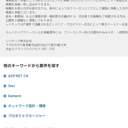
業務委託・派遣としてIT系のプロジェクトに参画されたいエンジニアの方々にとって有益な
情報を検索・申し込みができます。
転職をお考えの正社員の方でも、条件によってはフリーエンジニアとして開発に参画した方
情報も多数ございます。
給与・勤務地、および業務内容・福利厚生の観点から、正社員での転職をご希望される方は、
公開求人情報もご用意しております。
レバテックはIT業界で活躍されるエンジニア・プログラマーの方にとって良きパートナーを目
※レバテックフリーランスの掲載案件には、フリーランサー向けの案件のみならず、一部契約
レバテック株式会社
〒150-6190 東京都渋谷区渋谷2丁目24番12号
渋谷スクランブルスクエア 24F・25F
他のキーワードから案件を探す
ASP.NET C#
SIer
Xamarin
ネットワーク設計・構築
プロダクトマネージャー