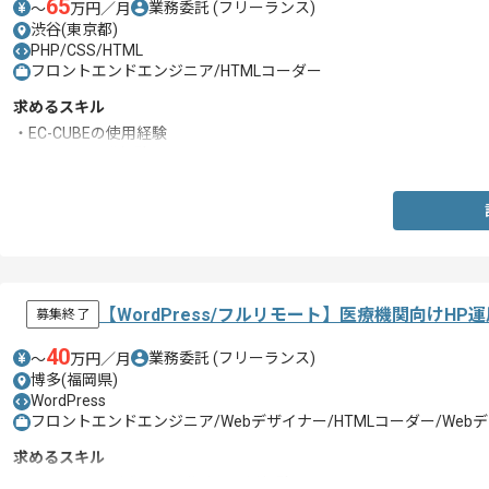
65
業務委託
(フリーランス)
〜
万円／月
渋谷(東京都)
PHP/CSS/HTML
フロントエンドエンジニア/HTMLコーダー
求めるスキル
・EC-CUBEの使用経験
・PHPでの開発経験
【WordPress/フルリモート】医療機関向けH
募集終了
40
業務委託
(フリーランス)
〜
万円／月
博多(福岡県)
WordPress
フロントエンドエンジニア/Webデザイナー/HTMLコーダー/We
求めるスキル
・WordPressを用いたHP作成・運用経験