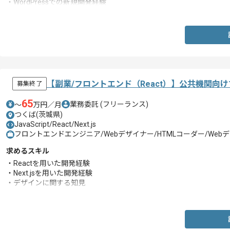
・WordPressでの新規開発経験
・Githubでのソース管理
【副業/フロントエンド（React）】公共機関
募集終了
65
業務委託
(フリーランス)
〜
万円／月
つくば(茨城県)
JavaScript/React/Next.js
フロントエンドエンジニア/Webデザイナー/HTMLコーダー/We
求めるスキル
・Reactを用いた開発経験
・Next.jsを用いた開発経験
・デザインに関する知見
・フレックスボックスに関する知見