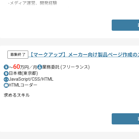
-メディア運営、開発経験
-SEM領域に関する知見および実務経験
【マークアップ】メーカー向け製品ページ作成の
募集終了
60
業務委託
(フリーランス)
〜
万円／月
日本橋(東京都)
JavaScript/CSS/HTML
HTMLコーダー
求めるスキル
・sitecoreの実務経験