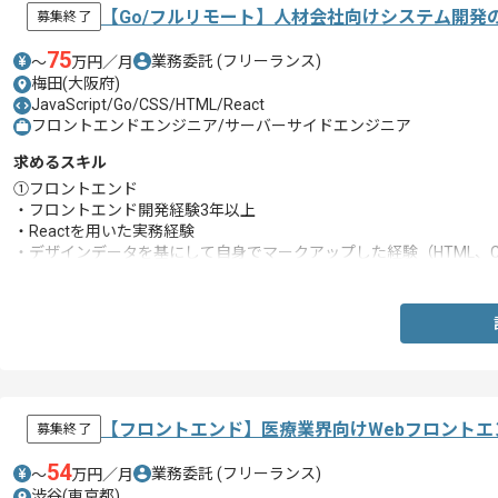
【Go/フルリモート】人材会社向けシステム開発
募集終了
75
業務委託
(フリーランス)
〜
万円／月
梅田(大阪府)
JavaScript/Go/CSS/HTML/React
フロントエンドエンジニア/サーバーサイドエンジニア
求めるスキル
①フロントエンド
・フロントエンド開発経験3年以上
・Reactを用いた実務経験
・デザインデータを基にして自身でマークアップした経験（HTML、C
②バックエンド
・WEBサービスの開発経験3年以上
【フロントエンド】医療業界向けWebフロント
募集終了
54
業務委託
(フリーランス)
〜
万円／月
渋谷(東京都)