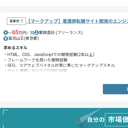
【マークアップ】看護師転職サイト開発のエンジ
募集終了
65
業務委託
(フリーランス)
〜
万円／月
溜池山王(東京都)
求めるスキル
・HTML、CSS、JavaScriptでの開発経験(2年以上)
・フレームワークを用いた開発経験
・SEO、コアウェブバイタル対策に準じたマークアップスキル
・サイト構築におけるCSS設計経験
・実装方針の検討、コードレビュー経験
・テスト計画、ケースの作成経験
・アジャイル開発の経験
市場
自分の