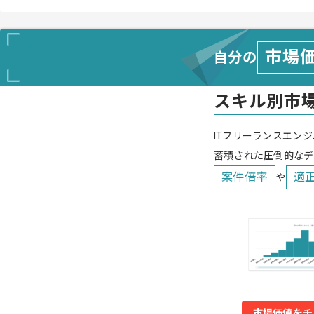
市場
自分の
スキル別市
ITフリーランスエンジ
蓄積された圧倒的なデ
案件倍率
適
や
市場価値をチ