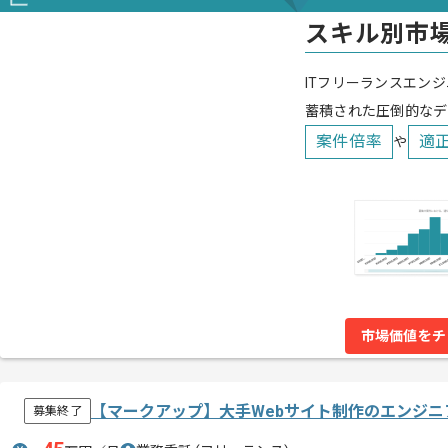
スキル別市
ITフリーランスエンジ
蓄積された圧倒的なデ
案件倍率
適
や
市場価値をチ
【マークアップ】大手Webサイト制作のエンジニ
募集終了