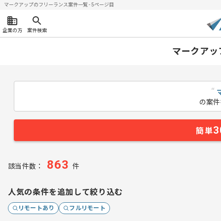
マークアップのフリーランス案件一覧 - 5ページ目
企業の方
案件検索
マークアッ
“
の案件
3
簡単
863
該当件数：
件
人気の条件を追加して絞り込む
リモートあり
フルリモート