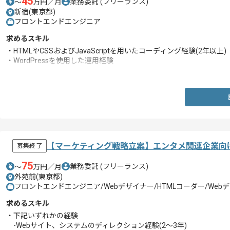
45
業務委託
(フリーランス)
〜
万円／月
新宿(東京都)
フロントエンドエンジニア
求めるスキル
・HTMLやCSSおよびJavaScriptを用いたコーディング経験(2年以上)
・WordPressを使用した運用経験
・SassとGitを用いた制作経験
【マーケティング戦略立案】エンタメ関連企業向
募集終了
75
業務委託
(フリーランス)
〜
万円／月
外苑前(東京都)
フロントエンドエンジニア/Webデザイナー/HTMLコーダー/We
求めるスキル
・下記いずれかの経験
-Webサイト、システムのディレクション経験(2～3年)