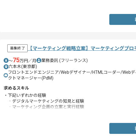
・JavaScriptを使用した実務経験
【マーケティング戦略立案】マーケティングプロ
募集終了
75
業務委託
(フリーランス)
〜
万円／月
六本木(東京都)
フロントエンドエンジニア/Webデザイナー/HTMLコーダー/Web
クトマネージャー(PdM)
求めるスキル
・下記いずれかの経験
‐デジタルマーケティングの知見と経験
‐マーケティング企画の立案と実行経験
‐インフルエンサーマーケティングの企画立案と実行経験