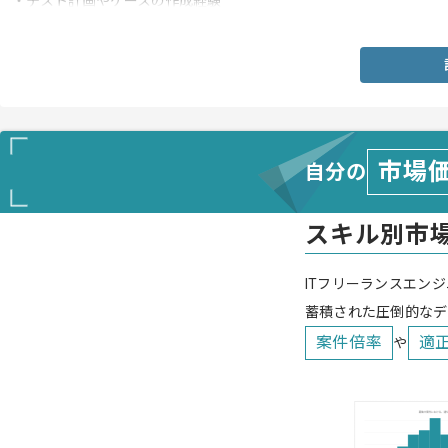
・テスト計画やケースの作成経験
・非エンジニアとの折衝経験
市場
自分の
スキル別市
ITフリーランスエンジ
蓄積された圧倒的なデ
案件倍率
適
や