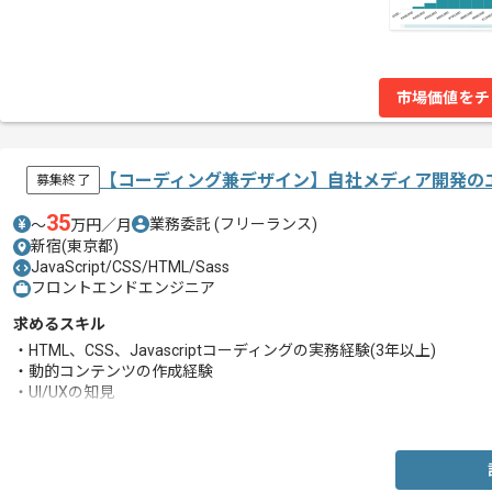
市場価値をチ
【コーディング兼デザイン】自社メディア開発の
募集終了
35
業務委託
(フリーランス)
〜
万円／月
新宿(東京都)
JavaScript/CSS/HTML/Sass
フロントエンドエンジニア
求めるスキル
・HTML、CSS、Javascriptコーディングの実務経験(3年以上)
・動的コンテンツの作成経験
・UI/UXの知見
・Webサイトのディレクション経験