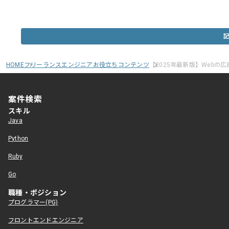
HOME
フリーランスエンジニアお役立ちコンテンツ
【2025年最新版】Webの
案件検索
スキル
Java
Python
Ruby
Go
職種・ポジション
プログラマー(PG)
フロントエンドエンジニア