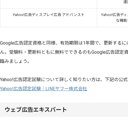
運
Yahoo!広告ディスプレイ広告 アドバンスト
Yahoo!広告
な機能
Google広告認定資格と同様、有効期限は1年間で、更新する
ん。受験料・更新料ともに無料でできるのもGoogle広告認
臨みましょう。
Yahoo!広告認定試験について詳しく知りたい方は、下記の公
Yahoo!広告認定試験｜LINEヤフー株式会社
ウェブ広告エキスパート