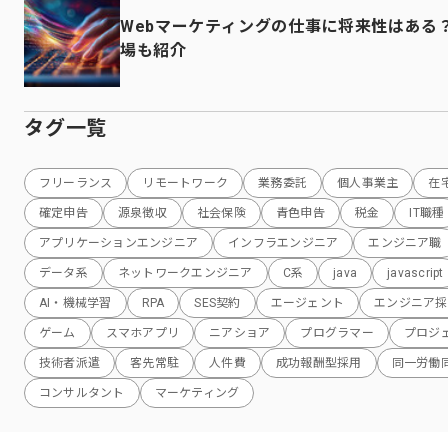
Webマーケティングの仕事に将来性はある
場も紹介
タグ一覧
フリーランス
リモートワーク
業務委託
個人事業主
在
確定申告
源泉徴収
社会保険
青色申告
税金
IT職種
アプリケーションエンジニア
インフラエンジニア
エンジニア職
データ系
ネットワークエンジニア
C系
java
javascript
AI・機械学習
RPA
SES契約
エージェント
エンジニア採
ゲーム
スマホアプリ
ニアショア
プログラマー
プロジ
技術者派遣
客先常駐
人件費
成功報酬型採用
同一労働
コンサルタント
マーケティング