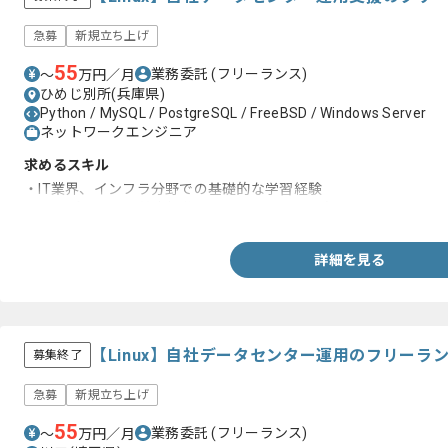
急募
新規立ち上げ
55
業務委託
(フリーランス)
〜
万円／月
ひめじ別所(兵庫県)
Python / MySQL / PostgreSQL / FreeBSD / Windows Server
ネットワークエンジニア
求めるスキル
・IT業界、インフラ分野での基礎的な学習経験
・コンピュータの基本操作、コマンドラインの知見
詳細を見る
【Linux】自社データセンター運用のフリーラ
募集終了
急募
新規立ち上げ
55
業務委託
(フリーランス)
〜
万円／月