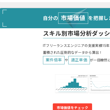
市場価値
自分の
を把握し
スキル別市場分析ダッ
ITフリーランスエンジニアの支援実績15年
蓄積された圧倒的なデータから算出！
案件倍率
適正単価
や
が一目瞭然
市場価値をチェック