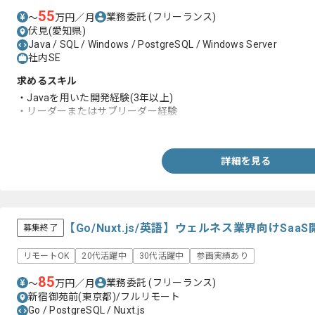
55
業務委託
(フリーランス)
〜
万円／月
伏見(愛知県)
Java / SQL / Windows / PostgreSQL / Windows Server
社内SE
求めるスキル
・Javaを用いた開発経験(3年以上)
・リーダーまたはサブリーダー経験
・設計書ベースでクライアントへ説明経験
詳細を見る
【Go/Nuxt.js/英語】ウェルネス業界向けS
募集終了
リモートOK
20代活躍中
30代活躍中
参画実績あり
85
業務委託
(フリーランス)
〜
万円／月
新宿御苑前(東京都)/フルリモート
Go / PostgreSQL / Nuxt.js