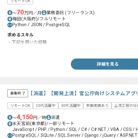
リモートOK
70
業務委託
(フリーランス)
〜
万円／月
梅田(大阪府)/フルリモート
Python / JSON / PostgreSQL
求めるスキル
・下記を用いた経験
-Python 3.x YAML 、JSON
詳細を見る
【派遣】【開発上流】官公庁向けシステムアプ
募集終了
リモートOK
20代活躍中
30代活躍中
参画実績あり
上流工程の仕
4,150
派遣
〜
円／時
水天宮前(東京都)/一部リモート
JavaScript / PHP / Python / SQL / C# / C#.NET / VBA / CSS / 
PostgreSQL / SQLite / SQL Server / Django / jQuery / ASP.NET 