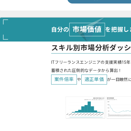
市場価値
自分の
を把握し
スキル別市場分析ダッ
ITフリーランスエンジニアの支援実績15年
蓄積された圧倒的なデータから算出！
案件倍率
適正単価
や
が一目瞭然