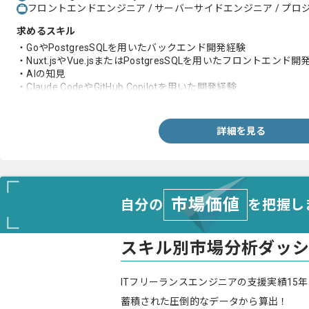
フロントエンドエンジニア / サーバーサイドエンジニア / プロジ
求めるスキル
・GoやPostgresSQLを用いたバックエンド開発経験
・Nuxt.jsやVue.jsまたはPostgresSQLを用いたフロントエンド
・AIの知見
・Claude CodeやGitHub Copilotを用いた開発経験
・SaaS開発経験
・英語を用いた開発経験
詳細を見る
市場価値
自分の
を把握し
スキル別市場分析ダッ
ITフリーランスエンジニアの支援実績15年
蓄積された圧倒的なデータから算出！