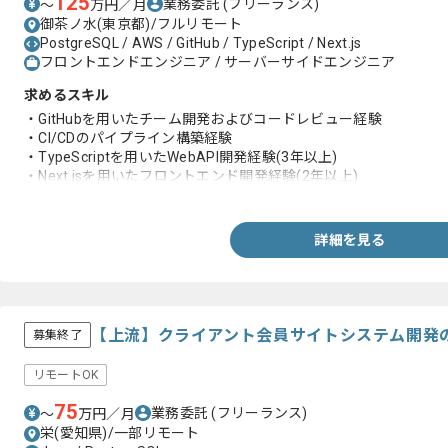
125
業務委託
(フリーランス)
〜
万円／月
御茶ノ水(東京都)/フルリモート
PostgreSQL / AWS / GitHub / TypeScript / Next.js
フロントエンドエンジニア / サーバーサイドエンジニア
求めるスキル
・GitHubを用いたチーム開発およびコードレビュー経験
・CI/CDのパイプライン構築経験
・TypeScriptを用いたWebAPI開発経験(3年以上)
・Next.jsを用いたフロントエンド開発経験(2年以上)
・PostgreSQLなどRDBを用いた設計経験
詳細を見る
【上流】クライアント会員サイトシステム開発
募集終了
リモートOK
75
業務委託
(フリーランス)
〜
万円／月
栄(愛知県)/一部リモート