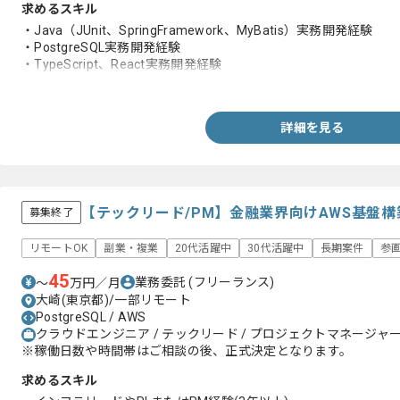
求めるスキル
・Java（JUnit、SpringFramework、MyBatis）実務開発経験
・PostgreSQL実務開発経験
・TypeScript、React実務開発経験
・スクラッチ開発における詳細設計経験
詳細を見る
【テックリード/PM】金融業界向けAWS基盤
募集終了
リモートOK
副業・複業
20代活躍中
30代活躍中
長期案件
参
45
業務委託
(フリーランス)
〜
万円／月
大崎(東京都)/一部リモート
PostgreSQL / AWS
クラウドエンジニア / テックリード / プロジェクトマネージャー(
※稼働日数や時間帯はご相談の後、正式決定となります。
求めるスキル