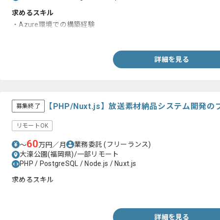
求めるスキル
・Azure環境での構築経験
・LINUXサーバの構築経験
詳細を見る
【PHP/Nuxt.js】放送素材納品システム開
募集終了
リモートOK
60
業務委託
(フリーランス)
〜
万円／月
大濠公園(福岡県)/一部リモート
PHP / PostgreSQL / Node.js / Nuxt.js
求めるスキル
・PHPでの開発経験
詳細を見る