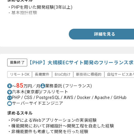
求めるスキル
・PHPを用いた開発経験(3年以上)
・基本設計経験
・バージョンアップ対応経験
詳細を見る
【PHP】大規模ECサイト開発のフリーランス
募集終了
リモートOK
長期案件
BtoC向け
新技術に積極的
自社サービスあ
85
業務委託
(フリーランス)
〜
万円／月
六本木(東京都)/フルリモート
PHP / CSS / PostgreSQL / AWS / Docker / Apache / GitHub
サーバーサイドエンジニア
求めるスキル
・PHPによるWebアプリケーションの実装経験
・機能開発において詳細設計～開発工程を自走した経験
・非機能要件も考慮して開発を行った経験