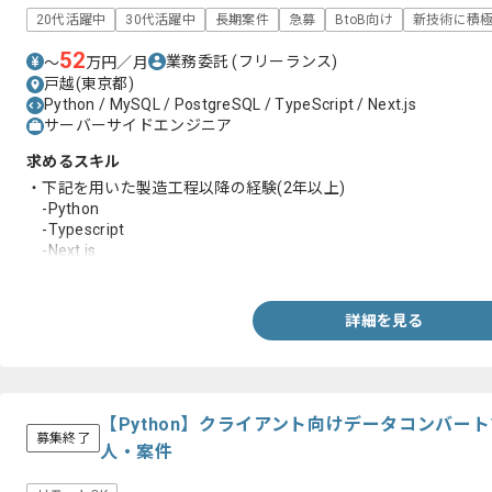
20代活躍中
30代活躍中
長期案件
急募
BtoB向け
新技術に積
52
業務委託
(フリーランス)
〜
万円／月
戸越(東京都)
Python / MySQL / PostgreSQL / TypeScript / Next.js
サーバーサイドエンジニア
求めるスキル
・下記を用いた製造工程以降の経験(2年以上)
-Python
-Typescript
-Next.js
・MySQL、PostgreSQLの実務経験
詳細を見る
【Python】クライアント向けデータコンバー
募集終了
人・案件