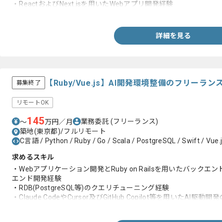
・ReactおよびNext.jsを用いたWebアプリ開発経験
・SQLを用いたバックエンド開発経験
・ORMやクエリビルダーの使用経験
・GitやGitHubを用いたチーム開発経験
詳細を見る
・クラウド環境での開発運用経験
・CI/CDパイプラインの構築運用経験
【Ruby/Vue.js】AI開発環境整備のフリーラ
募集終了
リモートOK
145
業務委託
(フリーランス)
〜
万円／月
築地(東京都)/フルリモート
C言語 / Python / Ruby / Go / Scala / PostgreSQL / Swift / Vue.
求めるスキル
・Webアプリケーション開発とRuby on Railsを用いたバックエン
エンド開発経験
・RDB(PostgreSQL等)のクエリチューニング経験
・Claude CodeやCursor及びGitHub Copilot等を用いたAI駆動
・APM(New RelicやDatadog等)やログ分析によるボトルネッ
・AIツールの活用事例の言語化と推進及び自律的な作業遂行経験