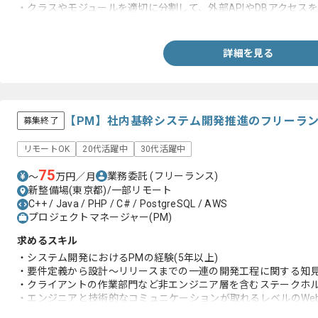
・クラスやモジュールを適切に分割して、外部APIやDBアクセス
経験
詳細を見る
【PM】社内基幹システム開発推進のフリーラ
募集終了
リモートOK
20代活躍中
30代活躍中
75
業務委託
(フリーランス)
〜
万円／月
新整備場(東京都)/一部リモート
C++ / Java / PHP / C# / PostgreSQL / AWS
プロジェクトマネージャー(PM)
求めるスキル
・システム開発におけるPMの経験(5年以上)
・要件定義から設計〜リリースまでの一連の開発工程に関する知見
・クライアントの作業部門など非エンジニア層を含むステークホル
・エンジニアと技術的なコミュニケーションが取れるレベルのWe
関する知見