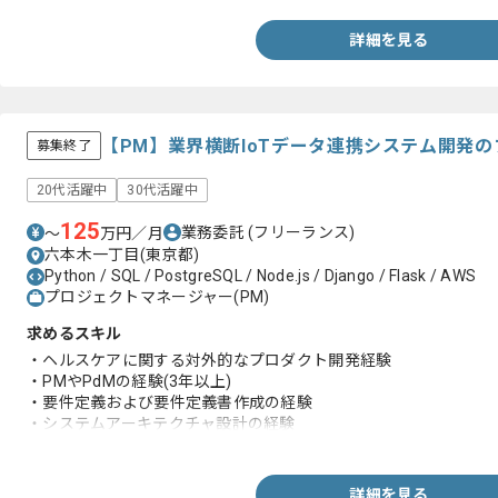
・RDBMS(PostgreSQLなど)を用いたシステムの開発または運用経
詳細を見る
【PM】業界横断IoTデータ連携システム開発
募集終了
20代活躍中
30代活躍中
125
業務委託
(フリーランス)
〜
万円／月
六本木一丁目(東京都)
Python / SQL / PostgreSQL / Node.js / Django / Flask / AWS
プロジェクトマネージャー(PM)
求めるスキル
・ヘルスケアに関する対外的なプロダクト開発経験
・PMやPdMの経験(3年以上)
・要件定義および要件定義書作成の経験
・システムアーキテクチャ設計の経験
・ベンダーとの技術的コミュニケーション経験
・対外的なシステム開発経験
・外部サービスとのAPI連携経験
詳細を見る