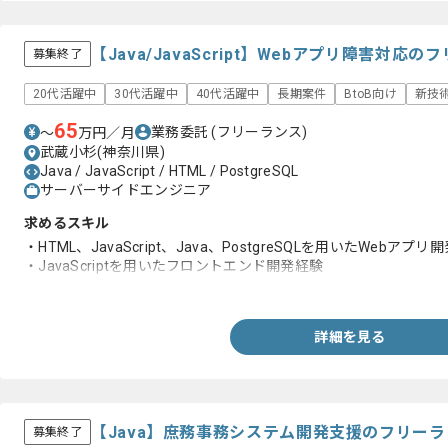
【Java/JavaScript】Webアプリ障害対
募集終了
20代活躍中
30代活躍中
40代活躍中
長期案件
BtoB向け
新技
65
業務委託
(フリーランス)
〜
万円／月
武蔵小杉(神奈川県)
Java / JavaScript / HTML / PostgreSQL
サーバーサイドエンジニア
求めるスキル
・HTML、JavaScript、Java、PostgreSQLを用いたWebアプリ
・JavaScriptを用いたフロントエンド開発経験
・コードレビュー経験
詳細を見る
【Java】庶務事務システム開発支援のフリー
募集終了