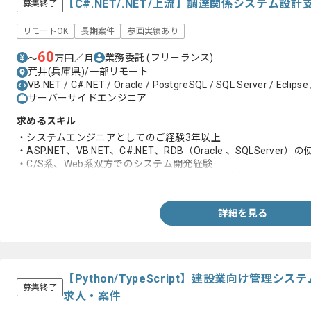
【C#.NET/.NET/上流】調達関係システム
募集終了
リモートOK
長期案件
参画実績あり
60
業務委託
(フリーランス)
〜
万円／月
荒井(兵庫県)/一部リモート
VB.NET / C#.NET / Oracle / PostgreSQL / SQL Server / Eclipse
サーバーサイドエンジニア
求めるスキル
・システムエンジニアとしてのご経験3年以上
・ASP.NET、VB.NET、C#.NET、RDB（Oracle 、SQLServer）
・C/S系、Web系双方でのシステム開発経験
・複数案件（言語・環境が異なる案件）の並行対応が可能
詳細を見る
【Python/TypeScript】建設業向け管理
募集終了
求人・案件