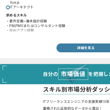
Vue.js
ITアーキテクト
求めるスキル
・要件定義~基本設計経験
・PM,PMOまたはコンサルタント経験
・Webアプリ経験
・クラウド経験
詳細を見る
市場価値
自分の
を把握し
スキル別市場分析ダッ
ITフリーランスエンジニアの支援実績15年
蓄積された圧倒的なデータから算出！