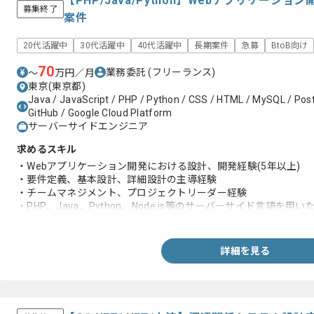
【PHP/Java/Python】Webアプリケー
募集終了
案件
20代活躍中
30代活躍中
40代活躍中
長期案件
急募
BtoB向け
70
業務委託
(フリーランス)
〜
万円／月
東京(東京都)
Java / JavaScript / PHP / Python / CSS / HTML / MySQL / Post
GitHub / Google Cloud Platform
サーバーサイドエンジニア
求めるスキル
・Webアプリケーション開発における設計、開発経験(5年以上)
・要件定義、基本設計、詳細設計の主導経験
・チームマネジメント、プロジェクトリーダー経験
・PHP、Java、Python、Node.js等のサーバーサイド言語を用
・HTML、CSS、JavaScript等のフロントエンドに関する基本的
・RDBの論理設計と最適化経験
・Gitを利用したチーム開発経験
詳細を見る