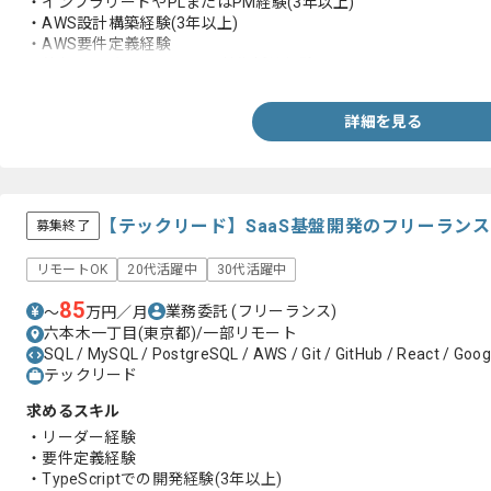
・インフラリードやPLまたはPM経験(3年以上)
・AWS設計構築経験(3年以上)
・AWS要件定義経験
・外部ベンダーやCCoEとの技術折衝経験
詳細を見る
【テックリード】SaaS基盤開発のフリーラン
募集終了
リモートOK
20代活躍中
30代活躍中
85
業務委託
(フリーランス)
〜
万円／月
六本木一丁目(東京都)/一部リモート
SQL / MySQL / PostgreSQL / AWS / Git / GitHub / React / Googl
テックリード
求めるスキル
・リーダー経験
・要件定義経験
・TypeScriptでの開発経験(3年以上)