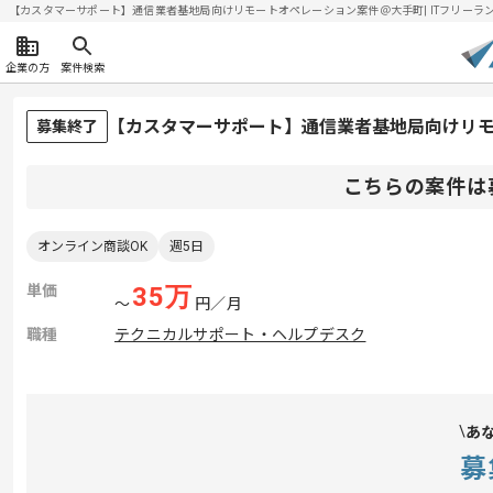
【カスタマーサポート】通信業者基地局向けリモートオペレーション案件＠大手町| ITフリーランスエ
企業の方
案件検索
【カスタマーサポート】通信業者基地局向けリ
募集終了
こちらの案件は
オンライン商談OK
週5日
単価
35
万
〜
円／月
職種
テクニカルサポート・ヘルプデスク
あ
募