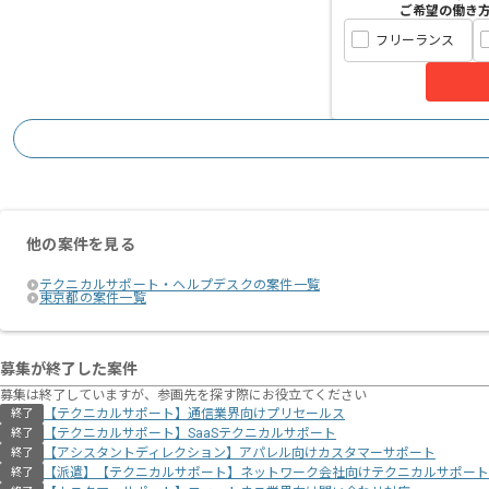
ご希望の働き
フリーランス
他の案件を見る
テクニカルサポート・ヘルプデスクの案件一覧
東京都の案件一覧
募集が終了した案件
募集は終了していますが、参画先を探す際にお役立てください
【テクニカルサポート】通信業界向けプリセールス
終了
【テクニカルサポート】SaaSテクニカルサポート
終了
【アシスタントディレクション】アパレル向けカスタマーサポート
終了
【派遣】【テクニカルサポート】ネットワーク会社向けテクニカルサポート
終了