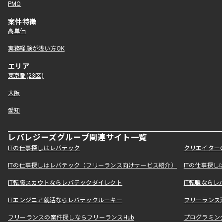
PMO
案件特徴
高単価
実務経験が浅い方OK
エリア
東京都(23区)
大阪
愛知
レバレジーズグループ関連サイト一覧
ITの仕事探しはレバテック
クリエイター
ITの仕事探しはレバテック（フリーランス向けサービス紹介）
ITの仕事探
IT転職スカウトならレバテックダイレクト
IT転職なら
ITエンジニア就活ならレバテックルーキー
フリーランス
フリーランスの案件探しならフリーランスHub
プログラミン