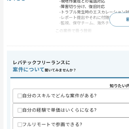
-現地作業班との電話対応
-障害切り分け、復旧対応
-トラブル発生時のエスカレーション
-レポート提出やそれに付随する事務
-監視、保守チーム、海外チームんど他
この案件で扱う技術
OS
Unix
この案件のポイント
業界
通信
レバテックフリーランスに
特徴
長期プロジェクト , 実務
案件について
聞いてみませんか？
知りたい
求めるスキル
スキル
自分のスキルでどんな案件がある?
・移動体通信事業者でのオペレーション
・夜間での作業対応可能であること
・Excel等のOffice製品を用いた実務経験
自分の経験で単価はいくらになる?
歓迎スキル
・第一級陸上特殊無線技士の資格保有
フルリモートで参画できる?
・通信基地局での実務経験