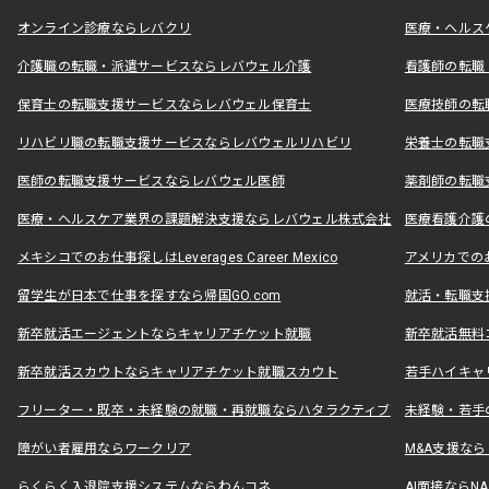
オンライン診療ならレバクリ
医療・ヘルス
介護職の転職・派遣サービスならレバウェル介護
看護師の転職
保育士の転職支援サービスならレバウェル保育士
医療技師の転
リハビリ職の転職支援サービスならレバウェルリハビリ
栄養士の転職
医師の転職支援サービスならレバウェル医師
薬剤師の転職
医療・ヘルスケア業界の課題解決支援ならレバウェル株式会社
医療看護介護の
メキシコでのお仕事探しはLeverages Career Mexico
アメリカでのお仕事
留学生が日本で仕事を探すなら帰国GO.com
就活・転職支
新卒就活エージェントならキャリアチケット就職
新卒就活無料
新卒就活スカウトならキャリアチケット就職スカウト
若手ハイキャ
フリーター・既卒・未経験の就職・再就職ならハタラクティブ
未経験・若手
障がい者雇用ならワークリア
M&A支援な
らくらく入退院支援システムならわんコネ
AI面接ならNAL