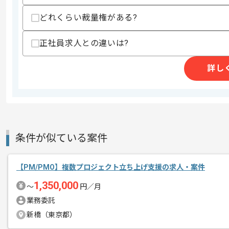
どれくらい裁量権がある?
スキルに不安がある方へ
上記に似た経験やスキルをお持ちであれば申
正社員求人との違いは?
詳し
精算条件
有
精算・お支払い
精算基準時間
140時間〜200時間
支払いサイト
15日
条件が似ている案件
商談回数
1回
その他募集要項
募集人数
1人
【PM/PMO】複数プロジェクト立ち上げ支援の求人・案件
作業開始日
2023/10/01
1,350,000
〜
円／月
業務委託
新橋（東京都）
大手通信系SIer向けなどインフラ系の