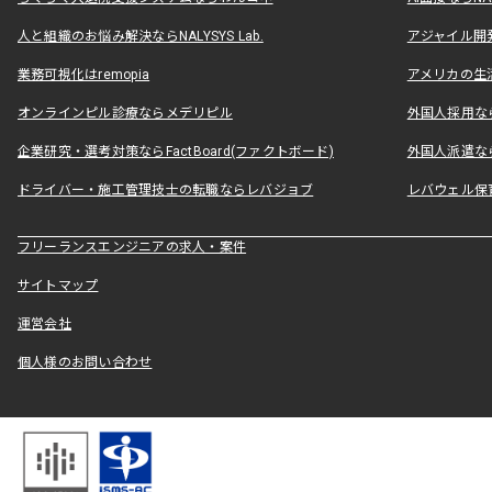
人と組織のお悩み解決ならNALYSYS Lab.
アジャイル開発なら
業務可視化はremopia
アメリカの生活
オンラインピル診療ならメデリピル
外国人採用ならLe
企業研究・選考対策ならFactBoard(ファクトボード)
外国人派遣なら
ドライバー・施工管理技士の転職ならレバジョブ
レバウェル保
フリーランスエンジニアの求人・案件
サイトマップ
運営会社
個人様のお問い合わせ