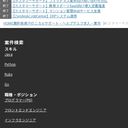
【カスタマーサポート】フィットネス業界向け問い合わせ対応
終了
【カスタマーサポート】教育スポーツSaaS向け導入定着推進
終了
【カスタマーサポート】マンション管理Webサービス支援
終了
【Zendesk/JobCenter】ERPシステム運用
終了
HOME
案件検索
テクニカルサポート・ヘルプデスク求人・案件
【カスタマーサ
案件検索
スキル
Java
Python
Ruby
Go
職種・ポジション
プログラマー(PG)
フロントエンドエンジニア
インフラエンジニア