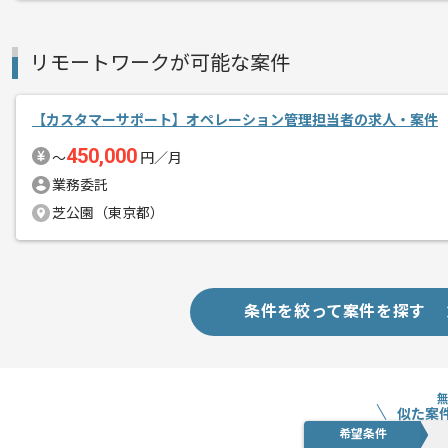
エージェントからのコ
今回は、携帯電話基地局に対するオペレ
メント
通信基地局でのご経験を活かされたい方
リモートワークが可能な案件
長期での稼働を想定しております。
【カスタマーサポート】オペレーション管理担当者の求人・案件
450,000
〜
円／月
業務委託
芝公園（東京都）
条件を絞って案件を探す
似た案
希望条件