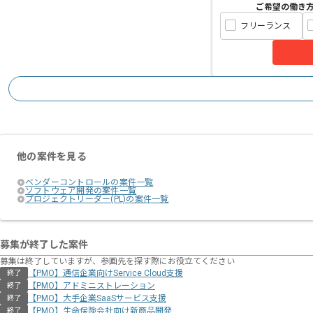
ご希望の働き
フリーランス
他の案件を見る
ベンダーコントロールの案件一覧
ソフトウェア開発の案件一覧
プロジェクトリーダー(PL)の案件一覧
募集が終了した案件
募集は終了していますが、参画先を探す際にお役立てください
【PMO】通信企業向けService Cloud支援
終了
【PMO】アドミニストレーション
終了
【PMO】大手企業SaaSサービス支援
終了
【PMO】生命保険会社向け新商品開発
終了