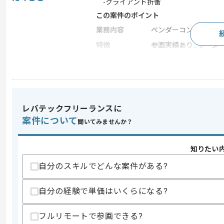
-クライアント折衝
この案件のポイント
業務内容
ベンダーコントロール ,
特徴
参画実績あり , リーダー
求めるスキル
スキル
・PMOの経験
レバテックフリーランスに
歓迎スキル
案件について
聞いてみませんか？
・サーバの知見
・物流業界のPJ経験
知りたい
スキルに不安がある方へ
自分のスキルでどんな案件がある?
上記に似た経験やスキルをお持ちであれば申
自分の経験で単価はいくらになる?
商談回数
2回
フルリモートで参画できる?
その他募集要項