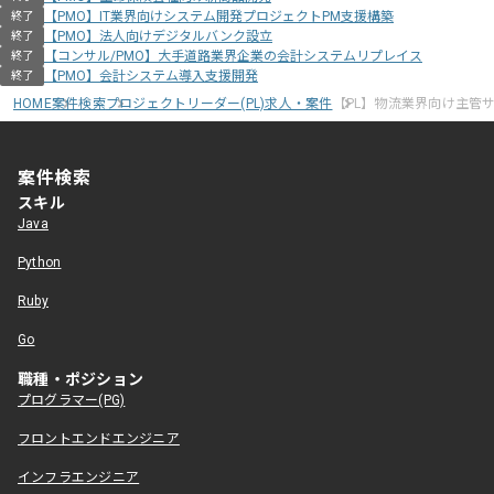
【PMO】IT業界向けシステム開発プロジェクトPM支援構築
終了
【PMO】法人向けデジタルバンク設立
終了
【コンサル/PMO】大手道路業界企業の会計システムリプレイス
終了
【PMO】会計システム導入支援開発
終了
HOME
案件検索
プロジェクトリーダー(PL)求人・案件
【PL】物流業界向け主管
案件検索
スキル
Java
Python
Ruby
Go
職種・ポジション
プログラマー(PG)
フロントエンドエンジニア
インフラエンジニア