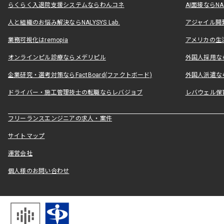
らくらく入退院支援システムならわんコネ
AI面接ならNAL
人と組織のお悩み解決ならNALYSYS Lab.
アジャイル開発なら
業務可視化はremopia
アメリカの生活
オンラインピル診療ならメデリピル
外国人採用ならLe
企業研究・選考対策ならFactBoard(ファクトボード)
外国人派遣なら
ドライバー・施工管理技士の転職ならレバジョブ
レバウェル保
フリーランスエンジニアの求人・案件
サイトマップ
運営会社
個人様のお問い合わせ