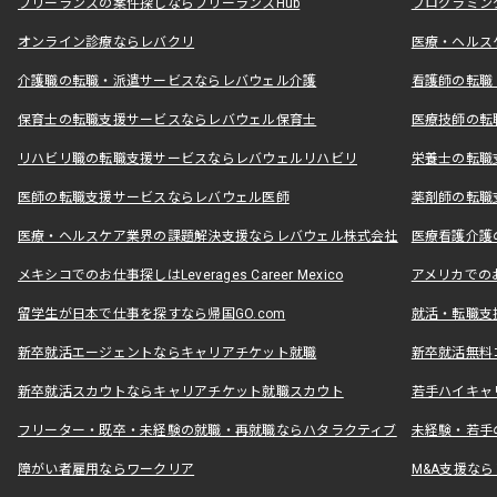
フリーランスの案件探しならフリーランスHub
プログラミン
オンライン診療ならレバクリ
医療・ヘルス
介護職の転職・派遣サービスならレバウェル介護
看護師の転職
保育士の転職支援サービスならレバウェル保育士
医療技師の転
リハビリ職の転職支援サービスならレバウェルリハビリ
栄養士の転職
医師の転職支援サービスならレバウェル医師
薬剤師の転職
医療・ヘルスケア業界の課題解決支援ならレバウェル株式会社
医療看護介護の
メキシコでのお仕事探しはLeverages Career Mexico
アメリカでのお仕事
留学生が日本で仕事を探すなら帰国GO.com
就活・転職支
新卒就活エージェントならキャリアチケット就職
新卒就活無料
新卒就活スカウトならキャリアチケット就職スカウト
若手ハイキャ
フリーター・既卒・未経験の就職・再就職ならハタラクティブ
未経験・若手
障がい者雇用ならワークリア
M&A支援な