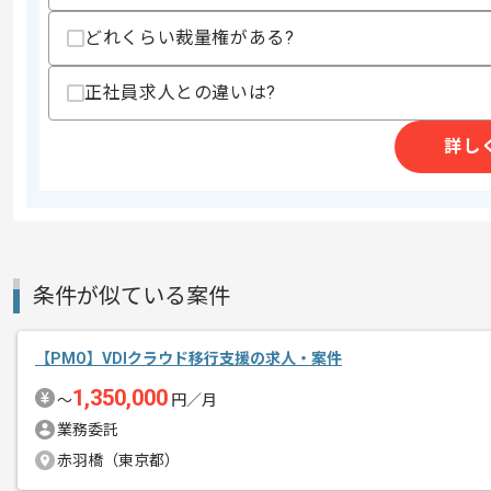
募集人数
1人
どれくらい裁量権がある?
作業開始日
2023/11/29
正社員求人との違いは?
レバテックでの実績がある企業の案件で
エージェントからのコ
詳し
複数案件を保有している企業ですので、
メント
ご経験と実績に応じてスライド案件のご
今回は、物流業界向けの主管サーバ移設
具体的には各種管理業務やクライアント
条件が似ている案件
PMO経験のある方にオススメの案件です
【PMO】VDIクラウド移行支援の求人・案件
基本的には、常駐での作業を見込んでお
1,350,000
〜
円／月
業務委託
赤羽橋（東京都）