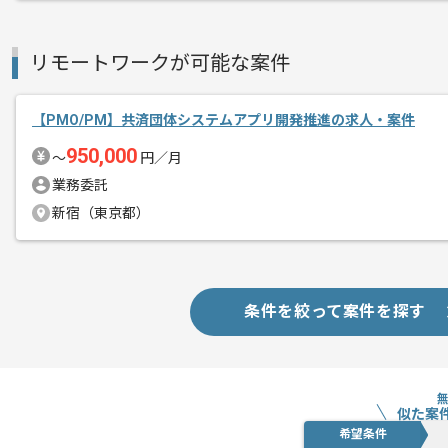
リモートワークが可能な案件
【PMO/PM】共済団体システムアプリ開発推進の求人・案件
950,000
〜
円／月
業務委託
新宿（東京都）
条件を絞って案件を探す
似た案
希望条件