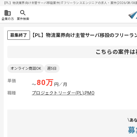
【PL】物流業界向け主管サーバ移設案件| ITフリーランスエンジニアの求人・案件(2026/08/06
企業の方
案件検索
【PL】物流業界向け主管サーバ移設のフリーラ
募集終了
こちらの案件は
オンライン商談OK
週5日
単価
80
万
〜
円／月
職種
プロジェクトリーダー(PL)
,
PMO
あ
募