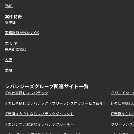
PMO
案件特徴
高単価
実務経験が浅い方OK
エリア
東京都(23区)
大阪
愛知
レバレジーズグループ関連サイト一覧
ITの仕事探しはレバテック
クリエイター
ITの仕事探しはレバテック（フリーランス向けサービス紹介）
ITの仕事探
IT転職スカウトならレバテックダイレクト
IT転職なら
ITエンジニア就活ならレバテックルーキー
フリーランス