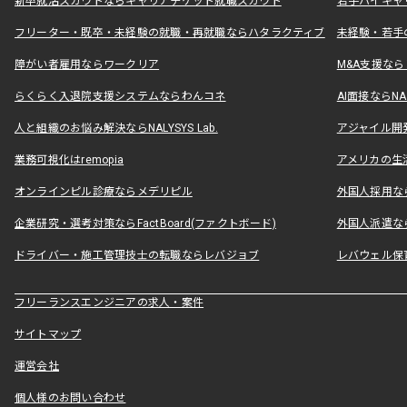
新卒就活スカウトならキャリアチケット就職スカウト
若手ハイキャ
フリーター・既卒・未経験の就職・再就職ならハタラクティブ
未経験・若手
障がい者雇用ならワークリア
M&A支援な
らくらく入退院支援システムならわんコネ
AI面接ならNAL
人と組織のお悩み解決ならNALYSYS Lab.
アジャイル開発なら
業務可視化はremopia
アメリカの生活
オンラインピル診療ならメデリピル
外国人採用ならLe
企業研究・選考対策ならFactBoard(ファクトボード)
外国人派遣なら
ドライバー・施工管理技士の転職ならレバジョブ
レバウェル保
フリーランスエンジニアの求人・案件
サイトマップ
運営会社
個人様のお問い合わせ