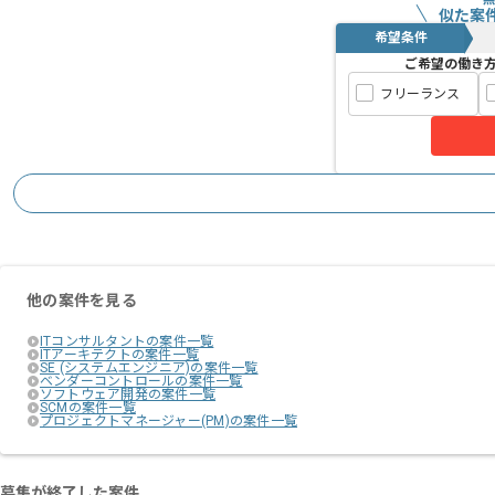
似た案
希望条件
ご希望の働き
フリーランス
他の案件を見る
ITコンサルタントの案件一覧
ITアーキテクトの案件一覧
SE (システムエンジニア)の案件一覧
ベンダーコントロールの案件一覧
ソフトウェア開発の案件一覧
SCMの案件一覧
プロジェクトマネージャー(PM)の案件一覧
募集が終了した案件