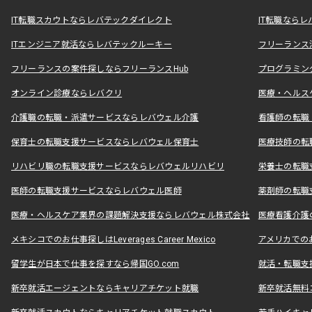
IT転職スカウトならレバテックダイレクト
IT転職なら
ITエンジニア就活ならレバテックルーキー
フリーランス
フリーランスの案件探しならフリーランスHub
プログラミン
オンライン診療ならレバクリ
医療・ヘルス
介護職の転職・派遣サービスならレバウェル介護
看護師の転職
保育士の転職支援サービスならレバウェル保育士
医療技師の転
リハビリ職の転職支援サービスならレバウェルリハビリ
栄養士の転職
医師の転職支援サービスならレバウェル医師
薬剤師の転職
医療・ヘルスケア業界の課題解決支援ならレバウェル株式会社
医療看護介護の
メキシコでのお仕事探しはLeverages Career Mexico
アメリカでのお仕事
留学生が日本で仕事を探すなら帰国GO.com
就活・転職支
新卒就活エージェントならキャリアチケット就職
新卒就活無料