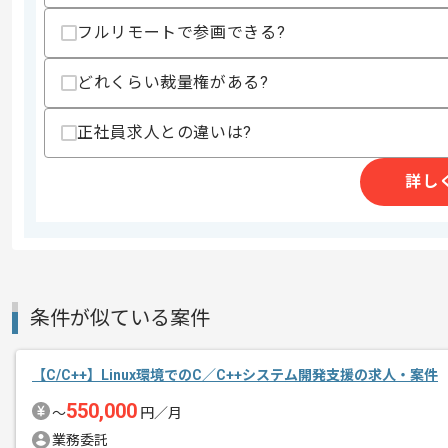
作業開始日
2024/02/06
フルリモートで参画できる?
どれくらい裁量権がある?
主にICTデザインサービスを提供してい
エージェントからのコ
正社員求人との違いは?
メント
SAPの要件定義案件に携わっていただき
詳し
SAP要件定義や基本設計作業のご経験
基本的にはフルリモートでの作業を見込
プロジェクトは長期を想定しており、中
条件が似ている案件
【C/C++】Linux環境でのC／C++システム開発支援の求人・案件
550,000
〜
円／月
業務委託