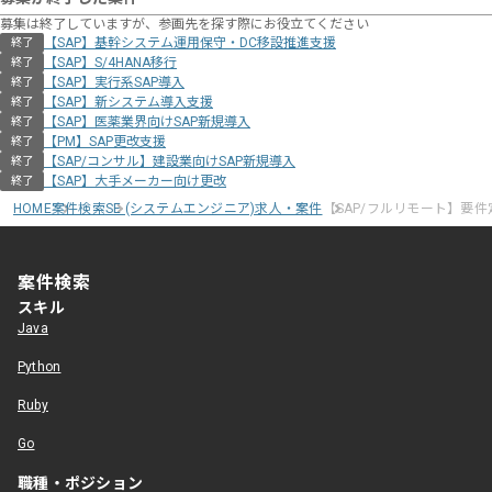
募集は終了していますが、参画先を探す際にお役立てください
【SAP】基幹システム運用保守・DC移設推進支援
終了
【SAP】S/4HANA移行
終了
【SAP】実行系SAP導入
終了
【SAP】新システム導入支援
終了
【SAP】医薬業界向けSAP新規導入
終了
【PM】SAP更改支援
終了
【SAP/コンサル】建設業向けSAP新規導入
終了
【SAP】大手メーカー向け更改
終了
HOME
案件検索
SE (システムエンジニア)求人・案件
【SAP/フルリモート】要
案件検索
スキル
Java
Python
Ruby
Go
職種・ポジション