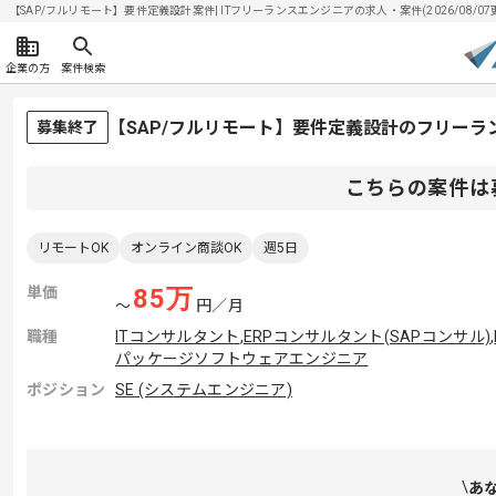
【SAP/フルリモート】要件定義設計案件| ITフリーランスエンジニアの求人・案件(2026/08/07
企業の方
案件検索
【SAP/フルリモート】要件定義設計のフリーラ
募集終了
こちらの案件は
リモートOK
オンライン商談OK
週5日
単価
85
万
〜
円／月
職種
ITコンサルタント
,
ERPコンサルタント(SAPコンサル)
,
パッケージソフトウェアエンジニア
ポジション
SE (システムエンジニア)
あ