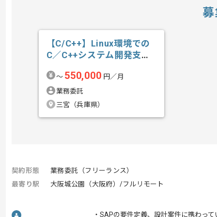
募
【C/C++】Linux環境での
C／C++システム開発支援
の求人・案件
550,000
〜
円／月
業務委託
三宮（兵庫県）
契約形態
業務委託（フリーランス）
最寄り駅
大阪城公園（大阪府）/フルリモート
・SAPの要件定義、設計案件に携わって