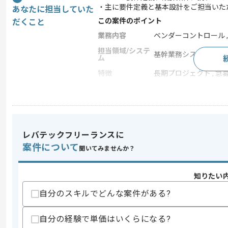
・主に要件定義と基本設計をご担当いた
あなたに担当していた
この案件のポイント
だくこと
業務内容
ベンダーコントロール , シ
担当領域/システ
基幹業務システム
ム
特徴
長期プロジェクト , 急募 
求めるスキル
スキル
・SAPコンサルの資格保有またはそれ
レバテックフリーランスに
・SAP要件定義、基本設計作業の経験
案件について
聞いてみませんか？
スキルに不安がある方へ
上記に似た経験やスキルをお持ちであれば申
知りたい
自分のスキルでどんな案件がある?
商談回数
1回
自分の経験で単価はいくらになる?
その他募集要項
募集人数
1人