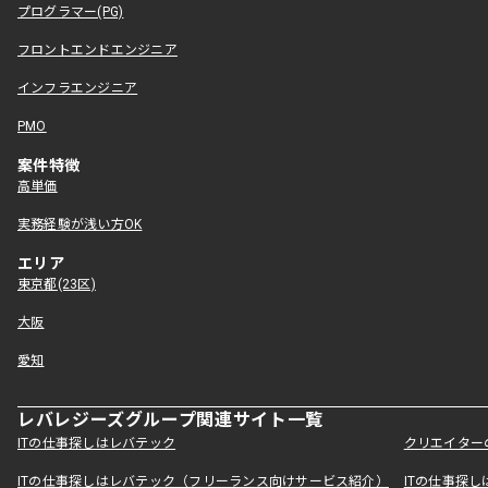
プログラマー(PG)
フロントエンドエンジニア
インフラエンジニア
PMO
案件特徴
高単価
実務経験が浅い方OK
エリア
東京都(23区)
大阪
愛知
レバレジーズグループ関連サイト一覧
ITの仕事探しはレバテック
クリエイター
ITの仕事探しはレバテック（フリーランス向けサービス紹介）
ITの仕事探