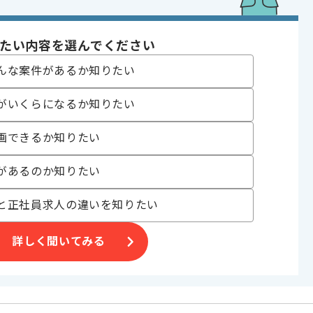
験
ケーションの企画開発経験
のプロダクトとサービスのデザインを手掛けた経験
たい内容を選んでください
であれば申し込み可能なケースもございます！まずはお気軽にご相談ください！
んな案件があるか知りたい
トロール , システム開発 , ソフトウェア開発 , ERP , SCM
り , 長期プロジェクト , 新技術に積極的 , BtoB向け , 上流工程の仕事
がいくらになるか知りたい
画できるか知りたい
があるのか知りたい
と正社員求人の違いを知りたい
げる場合がございます。
詳しく聞いてみる
す。
オススメの案件です。
。