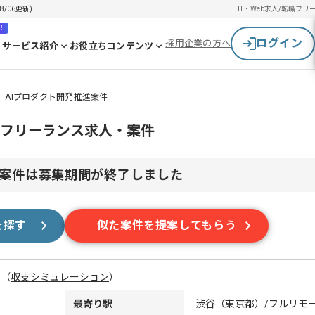
/06更新)
IT・Web求人/転職
フリ
！
ログイン
採用企業の方へ
サービス紹介
お役立ちコンテンツ
】AIプロダクト開発推進案件
のフリーランス求人・案件
案件は募集期間が終了しました
を探す
似た案件を提案してもらう
月
（
収支シミュレーション
）
最寄り駅
渋谷（東京都）/フルリモ