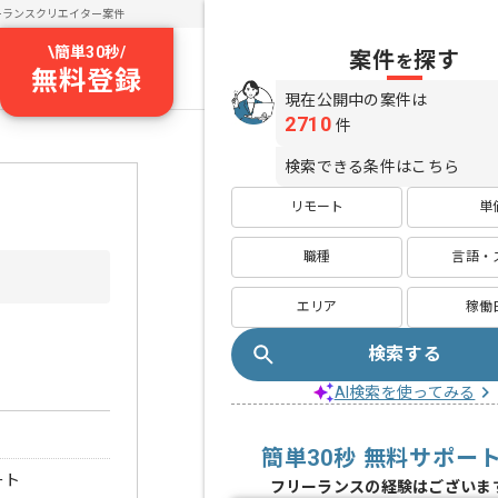
ーランスクリエイター案件
\
簡単30秒
/
案件
探す
を
無料登録
現在公開中の案件は
2710
件
検索できる条件はこちら
リモート
単
職種
言語・
エリア
稼働
検索する
AI検索を使ってみる
簡単30秒 無料サポー
ート
フリーランスの経験はございま