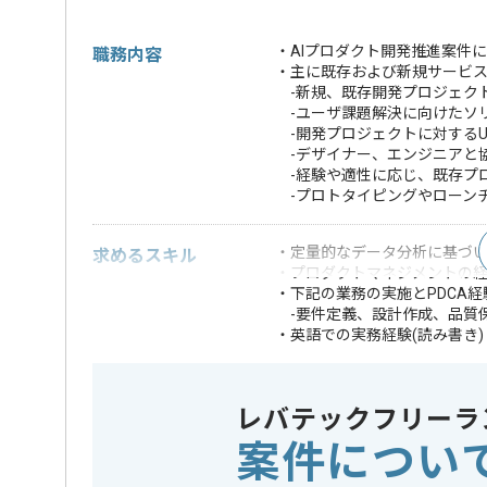
・AIプロダクト開発推進案件
職務内容
・主に既存および新規サービ
-新規、既存開発プロジェク
-ユーザ課題解決に向けたソ
-開発プロジェクトに対するUI
-デザイナー、エンジニアと
-経験や適性に応じ、既存プロ
-プロトタイピングやローン
・定量的なデータ分析に基づい
求めるスキル
・プロダクトマネジメントの
・下記の業務の実施とPDCA経
-要件定義、設計作成、品質
・英語での実務経験(読み書き)
・サービスのCPA
・マネージャー経験
・海外プロダクト
レバテックフリーラ
・B2B分野のプロ
案件につい
・エンジニアリン
歓迎スキル
・プロダクトデザ