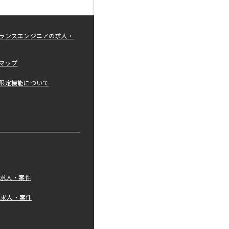
ランスエンジニアの求人・
マップ
限定機能について
の求人・案件
tの求人・案件