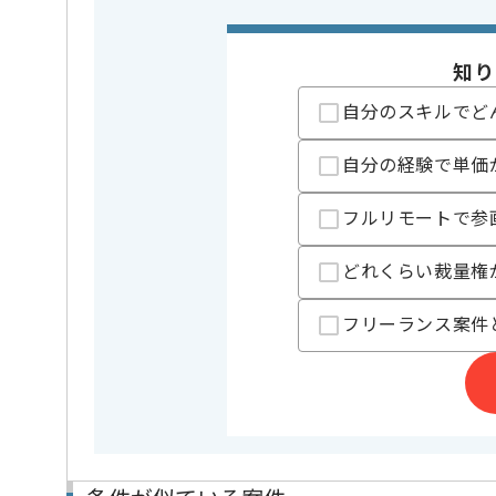
・英語での実務経
・モバイルアプリ
・これまでに多数
知り
※上記に似た経験やスキルをお持ち
自分のスキルでど
業務内容
ベンダーコン
この案件のポイント
特徴
参画実績あ
自分の経験で単価
フルリモートで参
担当者より
どれくらい裁量権
レバテックでの実績がある企業の案件でございます。
TPMの経験を活かすことができます。
複数案件を保有している企業ですので、
フリーランス案件
ご経験と実績に応じてスライド案件のご提案も差し上
新しいアイディアや技術を積極的に導入し、
経験豊富なエンジニアと成長が出来る環境でございま
スキルアップされたい方、長期的に参画されたい方に
首都圏または遠方からモートにてご参画いただけます