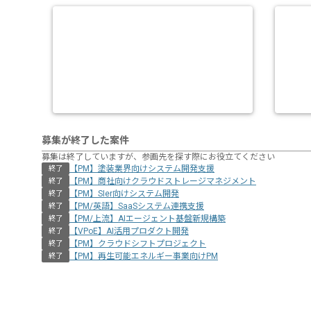
募集が終了した案件
募集は終了していますが、参画先を探す際にお役立てください
【PM】塗装業界向けシステム開発支援
終了
【PM】商社向けクラウドストレージマネジメント
終了
【PM】SIer向けシステム開発
終了
【PM/英語】SaaSシステム連携支援
終了
【PM/上流】AIエージェント基盤新規構築
終了
【VPoE】AI活用プロダクト開発
終了
【PM】クラウドシフトプロジェクト
終了
【PM】再生可能エネルギー事業向けPM
終了