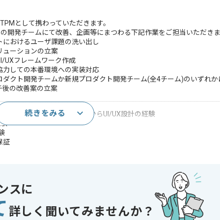
にTPMとして携わっていただきます。
スの開発チームにて改善、企画等にまつわる下記作業をご担当いただき
トにおけるユーザ課題の洗い出し
リューションの立案
/UXフレームワーク作成
協力しての本番環境への実装対応
ダクト開発チームか新規プロダクト開発チーム(全4チーム)のいずれか
チ後の改善案の立案
続きをみる
たユーザーストーリーの構築からUI/UX設計の経験
経験
験
保証
改善経験
調査経験
ンスに
ダクト開発経験
て
グ経験
詳しく聞いてみませんか？
インの経験