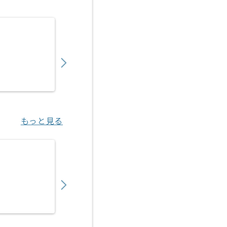
【PM】予防接種システム運用保守の求人・案
950,000
〜
円／月
業務委託
豊洲（東京都）
もっと見る
【PM】証券会社向け営業支援プロダクト導入
1,050,000
〜
円／月
業務委託
豊洲（東京都）