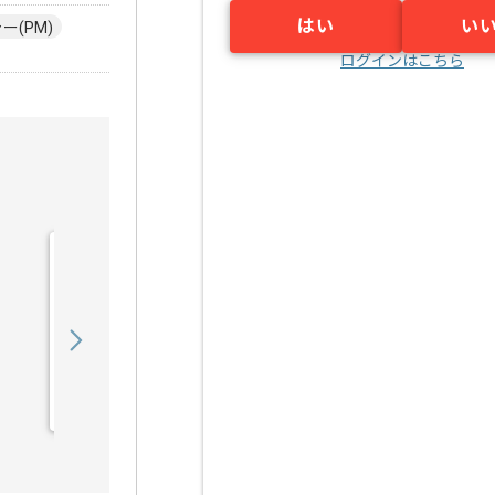
はい
い
(PM)
ログインはこちら
【PM】予防接種システム
運用保守の求人・案件
950,000
〜
円／月
業務委託
豊洲（東京都）