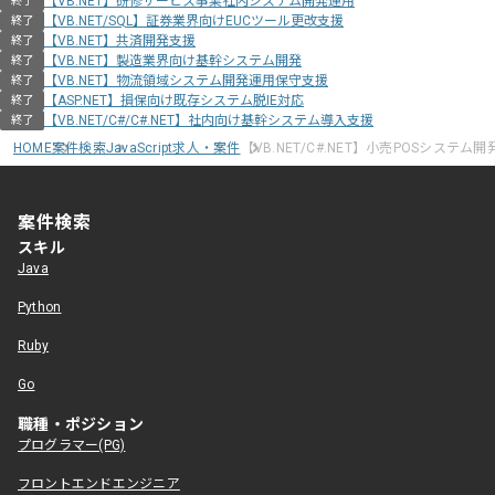
【VB.NET】研修サービス事業社内システム開発運用
終了
【VB.NET/SQL】証券業界向けEUCツール更改支援
終了
【VB.NET】共済開発支援
終了
【VB.NET】製造業界向け基幹システム開発
終了
【VB.NET】物流領域システム開発運用保守支援
終了
【ASP.NET】損保向け既存システム脱IE対応
終了
【VB.NET/C#/C#.NET】社内向け基幹システム導入支援
終了
HOME
案件検索
JavaScript求人・案件
【VB.NET/C#.NET】小売POSシステム
案件検索
スキル
Java
Python
Ruby
Go
職種・ポジション
プログラマー(PG)
フロントエンドエンジニア