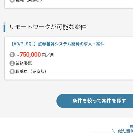
豊洲（東京都）
スキルアップされたい方、長期的に参画
リモートワークが可能な案件
【VB/PLSQL】証券基幹システム開発の求人・案件
750,000
〜
円／月
業務委託
秋葉原（東京都）
条件を絞って案件を探す
似た案