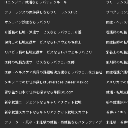
ITエンジニア就活ならレバテックルーキー
フリーランス
フリーランスの案件探しならフリーランスHub
プログラミン
オンライン診療ならレバクリ
医療・ヘルス
介護職の転職・派遣サービスならレバウェル介護
看護師の転職
保育士の転職支援サービスならレバウェル保育士
医療技師の転
リハビリ職の転職支援サービスならレバウェルリハビリ
栄養士の転職
医師の転職支援サービスならレバウェル医師
薬剤師の転職
医療・ヘルスケア業界の課題解決支援ならレバウェル株式会社
医療看護介護の
メキシコでのお仕事探しはLeverages Career Mexico
アメリカでのお仕事
留学生が日本で仕事を探すなら帰国GO.com
就活・転職支
新卒就活エージェントならキャリアチケット就職
新卒就活無料
新卒就活スカウトならキャリアチケット就職スカウト
若手ハイキャ
フリーター・既卒・未経験の就職・再就職ならハタラクティブ
未経験・若手