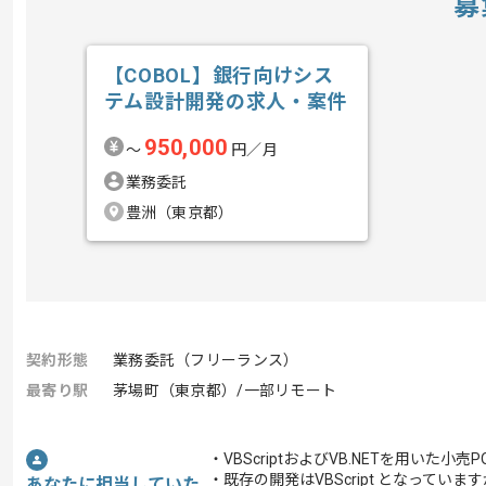
募
【COBOL】銀行向けシス
テム設計開発の求人・案件
950,000
〜
円／月
業務委託
豊洲（東京都）
契約形態
業務委託（フリーランス）
最寄り駅
茅場町（東京都）/一部リモート
・VBScriptおよびVB.NETを用いた
・既存の開発はVBScript となっていま
あなたに担当していた