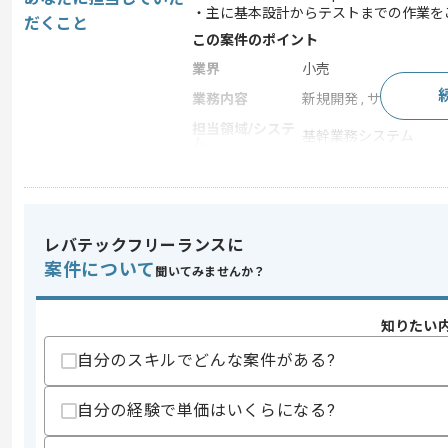
・主に基本設計からテストまでの作業を
だくこと
この案件のポイント
業界
小売
業務内容
新規開発 , サーバーサ
担当領域/システ
基幹業務システム
ム
特徴
20代活躍中 , 30代活躍中
レバテックフリーランスに
求めるスキル
案件について
スキル
聞いてみませんか？
・VBScript、VB.NETまたはC#.NE
・SQLを用いた開発経験
・WEBアプリケーションの開発経験
知りたい
・HTMLやCSSやJavaScriptの修正経験
自分のスキルでどんな案件がある?
スキルに不安がある方へ
上記に似た経験やスキルをお持ちであれば申
自分の経験で単価はいくらになる?