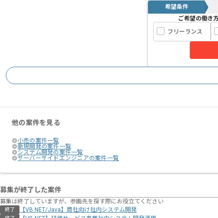
希望条件
ご希望の働き
フリーランス
他の案件を見る
小売の案件一覧
新規開発の案件一覧
システム開発の案件一覧
サーバーサイドエンジニアの案件一覧
募集が終了した案件
募集は終了していますが、参画先を探す際にお役立てください
【VB.NET/Java】商社向け社内システム開発
終了