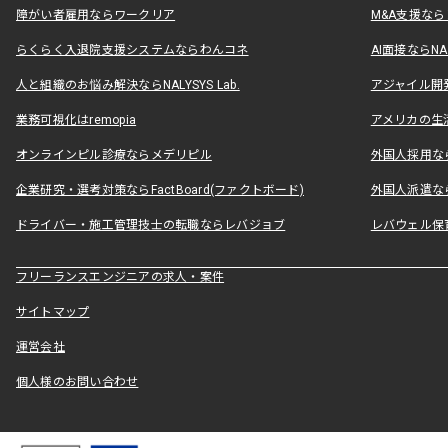
障がい者雇用ならワークリア
M&A支援な
らくらく入退院支援システムならわんコネ
AI面接ならNAL
人と組織のお悩み解決ならNALYSYS Lab.
アジャイル開発なら
業務可視化はremopia
アメリカの生活
オンラインピル診療ならメデリピル
外国人採用ならLe
企業研究・選考対策ならFactBoard(ファクトボード)
外国人派遣なら
ドライバー・施工管理技士の転職ならレバジョブ
レバウェル保
フリーランスエンジニアの求人・案件
サイトマップ
運営会社
個人様のお問い合わせ