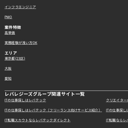
インフラエンジニア
PMO
案件特徴
高単価
実務経験が浅い方OK
エリア
東京都(23区)
大阪
愛知
レバレジーズグループ関連サイト一覧
ITの仕事探しはレバテック
クリエイター
ITの仕事探しはレバテック（フリーランス向けサービス紹介）
ITの仕事探
IT転職スカウトならレバテックダイレクト
IT転職なら