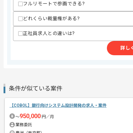
フルリモートで参画できる?
精算条件
有
精算・お支払い
どれくらい裁量権がある?
精算基準時間
140時間〜180時間
支払いサイト
15日
正社員求人との違いは?
詳し
商談回数
1回
その他募集要項
募集人数
1人
作業開始日
2024/06/24
条件が似ている案件
VB.NETやC#.NETでの開発経験を活か
エージェントからのコ
複数案件を保有している企業ですので、
【COBOL】銀行向けシステム設計開発の求人・案件
メント
ご経験と実績に応じてスライド案件のご
950,000
〜
円／月
新しいアイディアや技術を積極的に導入
業務委託
経験豊富なエンジニアと成長が出来る環