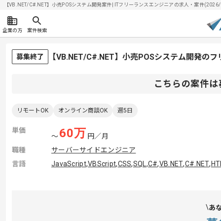
【VB.NET/C#.NET】小売POSシステム開発案件| ITフリーランスエンジニアの求人・案件(2026/0
企業の方
案件検索
【VB.NET/C#.NET】小売POSシステム開発
募集終了
こちらの案件は
リモートOK
オンライン商談OK
週5日
単価
60
万
〜
円／月
職種
サーバーサイドエンジニア
言語
JavaScript
,
VBScript
,
CSS
,
SQL
,
C#
,
VB.NET
,
C#.NET
,
HT
あ