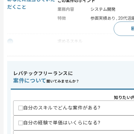
この案件のポイント
だくこと
業務内容
システム開発
特徴
参画実績あり , 20代活躍
求めるスキル
スキル
・C++の経験(2年以上)、又はC言語の経験
・内部設計～結合テストの経験
歓迎スキル
・C言語の経験(5年以上)
レバテックフリーランスに
・C++の経験(5年以上)
案件について
聞いてみませんか？
・組込み系の大規模開発経験
・マルチベンダーでの開発経験
・工作機械の知見
知りたい
・外部設計時の顧客仕様調整経験
・組込み系 結合テスト環境等、テスト
自分のスキルでどんな案件がある?
・MFCライブラリ等とプロジェクト外
・テスト自動化の知見
自分の経験で単価はいくらになる?
・NCプログラムに対する知見