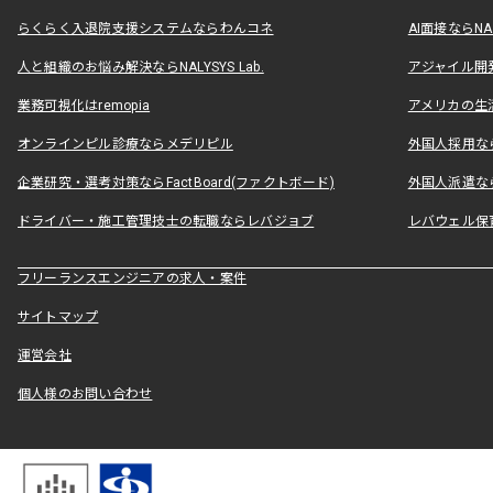
らくらく入退院支援システムならわんコネ
AI面接ならNAL
人と組織のお悩み解決ならNALYSYS Lab.
アジャイル開発なら
業務可視化はremopia
アメリカの生活
オンラインピル診療ならメデリピル
外国人採用ならLe
企業研究・選考対策ならFactBoard(ファクトボード)
外国人派遣なら
ドライバー・施工管理技士の転職ならレバジョブ
レバウェル保
フリーランスエンジニアの求人・案件
サイトマップ
運営会社
個人様のお問い合わせ