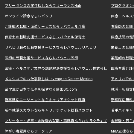
フリーランスの案件探しならフリーランスHub
プログラミン
オンライン診療ならレバクリ
医療・ヘルス
介護職の転職・派遣サービスならレバウェル介護
看護師の転職
保育士の転職支援サービスならレバウェル保育士
医療技師の転
リハビリ職の転職支援サービスならレバウェルリハビリ
栄養士の転職
医師の転職支援サービスならレバウェル医師
薬剤師の転職
医療・ヘルスケア業界の課題解決支援ならレバウェル株式会社
医療看護介護の
メキシコでのお仕事探しはLeverages Career Mexico
アメリカでのお仕事
留学生が日本で仕事を探すなら帰国GO.com
就活・転職支
新卒就活エージェントならキャリアチケット就職
新卒就活無料
新卒就活スカウトならキャリアチケット就職スカウト
若手ハイキャ
フリーター・既卒・未経験の就職・再就職ならハタラクティブ
未経験・若手
障がい者雇用ならワークリア
M&A支援な