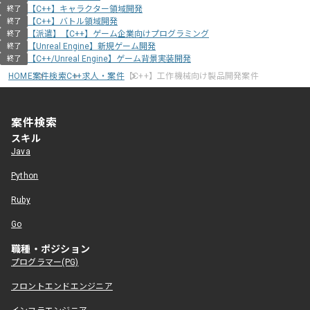
【C++】キャラクター領域開発
終了
【C++】バトル領域開発
終了
【派遣】【C++】ゲーム企業向けプログラミング
終了
【Unreal Engine】新規ゲーム開発
終了
【C++/Unreal Engine】ゲーム背景実装開発
終了
HOME
案件検索
C++求人・案件
【C++】工作機械向け製品開発案件
案件検索
スキル
Java
Python
Ruby
Go
職種・ポジション
プログラマー(PG)
フロントエンドエンジニア