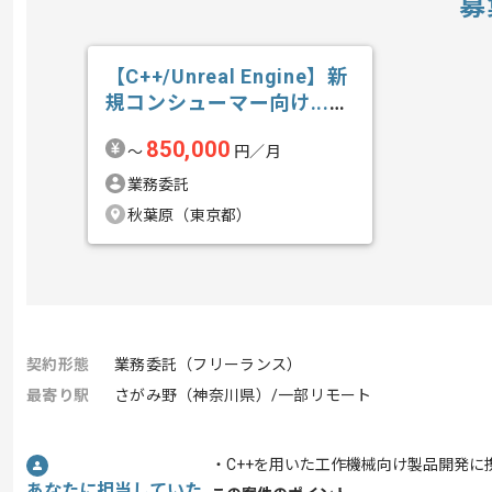
募
【C++/Unreal Engine】新
規コンシューマー向け...の
求人・案件
850,000
〜
円／月
業務委託
秋葉原（東京都）
契約形態
業務委託（フリーランス）
最寄り駅
さがみ野（神奈川県）/一部リモート
・C++を用いた工作機械向け製品開発に
あなたに担当していた