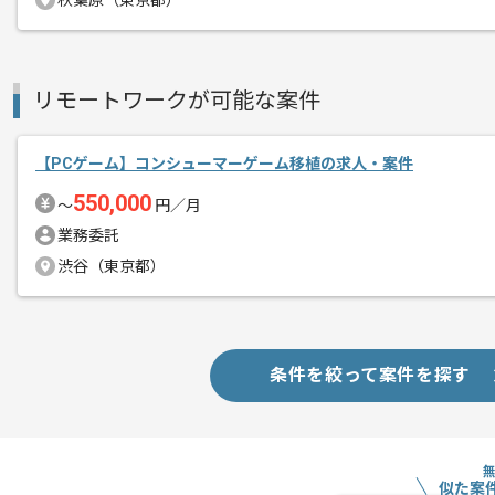
秋葉原（東京都）
スキルアップされたい方、長期的に参画
基本的には一部リモート作業を見込んで
リモートワークが可能な案件
【PCゲーム】コンシューマーゲーム移植の求人・案件
550,000
〜
円／月
業務委託
渋谷（東京都）
条件を絞って案件を探す
似た案