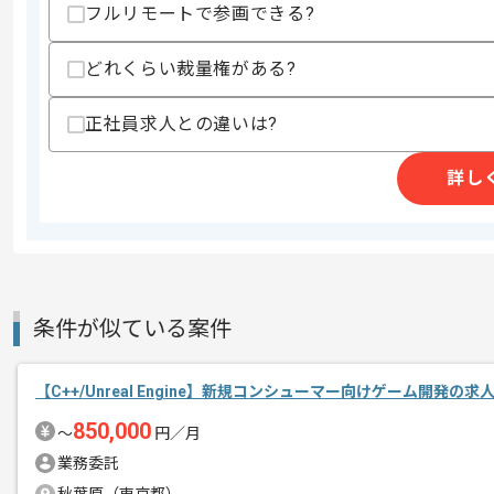
スキルに不安がある方へ
フルリモートで参画できる?
上記に似た経験やスキルをお持ちであれば申
どれくらい裁量権がある?
正社員求人との違いは?
商談回数
1回
その他募集要項
募集人数
4人
詳し
作業開始日
2024/11/01
レバテックでの実績がある企業の案件で
エージェントからのコ
条件が似ている案件
メント
C++での開発経験を活かすことができま
複数案件を保有している企業ですので、
【C++/Unreal Engine】新規コンシューマー向けゲーム開発の求
ご経験と実績に応じてスライド案件のご
850,000
〜
円／月
新しいアイディアや技術を積極的に導入
業務委託
経験豊富なエンジニアと成長が出来る環