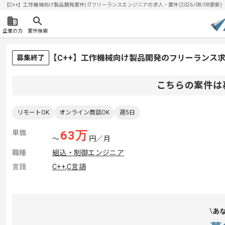
【C++】工作機械向け製品開発案件| ITフリーランスエンジニアの求人・案件(2026/08/08更新)
企業の方
案件検索
【C++】工作機械向け製品開発のフリーランス
募集終了
こちらの案件は
リモートOK
オンライン商談OK
週5日
単価
63
万
〜
円／月
職種
組込・制御エンジニア
言語
C++
,
C言語
あ