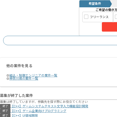
希望条件
ご希望の働き
フリーランス
他の案件を見る
組込・制御エンジニアの案件一覧
神奈川県の案件一覧
募集が終了した案件
募集は終了していますが、参画先を探す際にお役立てください
【C++】ゲームシステムテキスト文字入力機能設計開発
終了
【C++】ゲーム企業向けプログラミング
終了
【C++】UI領域開発
終了