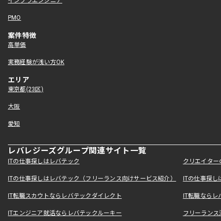
インフラエンジニア
PMO
案件特徴
高単価
実務経験が浅い方OK
エリア
東京都(23区)
大阪
愛知
レバレジーズグループ関連サイト一覧
ITの仕事探しはレバテック
クリエイター
ITの仕事探しはレバテック（フリーランス向けサービス紹介）
ITの仕事探
IT転職スカウトならレバテックダイレクト
IT転職なら
ITエンジニア就活ならレバテックルーキー
フリーランス