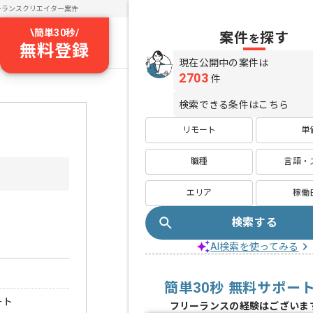
ーランスクリエイター案件
\
簡単30秒
/
案件
探す
を
無料登録
現在公開中の案件は
2703
件
検索できる条件はこちら
リモート
単
職種
言語・
エリア
稼働
検索する
AI検索を使ってみる
簡単30秒 無料サポー
ート
フリーランスの経験はございま