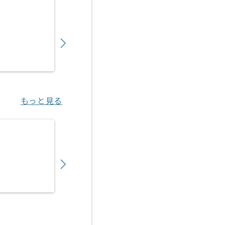
【C++/Unreal Engine】コンシューマ向
900,000
〜
円／月
業務委託
新宿三丁目（東京都）
もっと見る
【C++/Unreal Engine】コンシューマゲー
850,000
〜
円／月
業務委託
九段下（東京都）