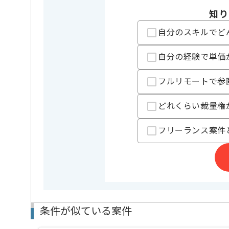
知り
自分のスキルでど
担当者より
クリエイターマネジメント事業、飲食店運営事業等を
自分の経験で単価
レバテックの実績がある企業でございます。
今回はゲームシステムテキスト文字入力機能設計開発
フルリモートで参
に携わっていただきます。
C++を用いた開発経験を活かしたい方にお勧めです。
どれくらい裁量権
基本的には、常駐とリモートのハイブリットでの作業
フリーランス案件
条件が似ている案件