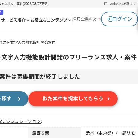
求人・案件(2026/08/07更新)
IT・Web求人/転職
フリ
！
ログイン
採用企業の方へ
サービス紹介
お役立ちコンテンツ
テキスト文字入力機能設計開発案件
スト文字入力機能設計開発のフリーランス求人・案件
案件は募集期間が終了しました
を探す
似た案件を提案してもらう
収支シミュレーション
）
最寄り駅
渋谷（東京都）/一部リモ