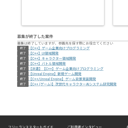
募集が終了した案件
募集は終了していますが、参画先を探す際にお役立てください
【C++】ゲーム企業向けプログラミング
終了
【C++】UI領域開発
終了
【C++】キャラクター領域開発
終了
【C++】バトル領域開発
終了
【派遣】【C++】ゲーム企業向けプログラミング
終了
【Unreal Engine】新規ゲーム開発
終了
【C++/Unreal Engine】ゲーム背景実装開発
終了
【C++ (ゲーム)】次世代キャラクターAIシステム研究開発
終了
フリーランススタートガイド
ご利用者インタビュー