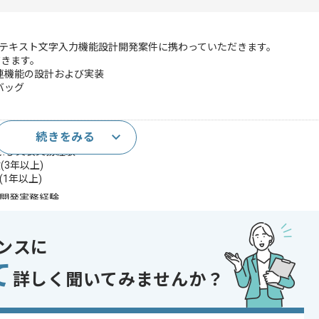
ムテキスト文字入力機能設計開発案件に携わっていただきます。
だきます。
連機能の設計および実装
バッグ
続きをみる
上)
計および実装実務経験
3年以上)
(1年以上)
ト開発実務経験
る知見
リングやテキスト処理の実務経験
ンスに
であれば申し込み可能なケースもございます！まずはお気軽にご相談ください！
て
詳しく聞いてみませんか？
 , システム開発 , 受託開発
 , 30代活躍中 , 40代活躍中 , ゲーム好き歓迎 , 長期プロジェクト , 参画