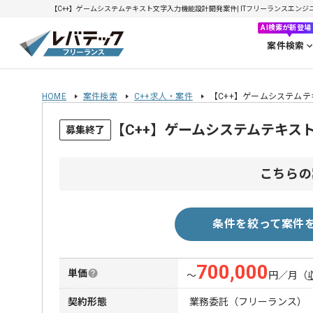
【C++】ゲームシステムテキスト文字入力機能設計開発案件| ITフリーランスエンジニアの
AI検索が新登場
案件検索
HOME
案件検索
C++求人・案件
【C++】ゲームシステム
【C++】ゲームシステムテキ
募集終了
こちらの
条件を絞って案件
700,000
単価
〜
円／月
（
契約形態
業務委託（フリーランス）