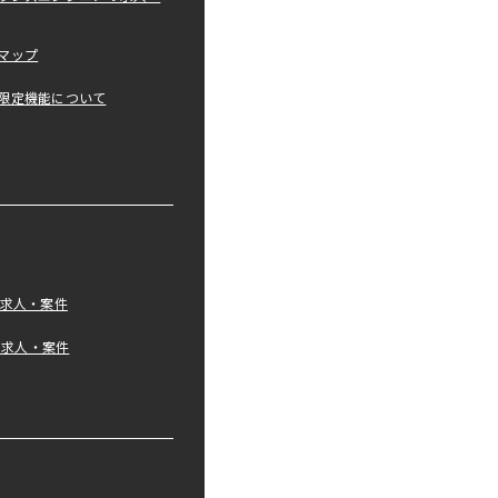
マップ
限定機能について
の求人・案件
tの求人・案件