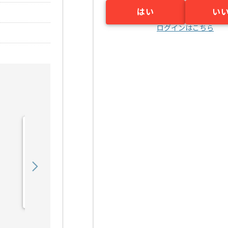
はい
い
ログインはこちら
【C++/Unreal Engine】コ
ンシューマ向けゲーム...の
求人・案件
900,000
〜
円／月
業務委託
新宿三丁目（東京都）