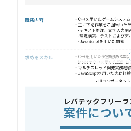
・C++を用いたゲームシステ
職務内容
・主に下記作業をご担当いた
-テキスト処理、文字入力関
-環境構築、テストおよびデ
-JavaScriptを用いた開発
・C++を用いた実務経験(3年以
求めるスキル
・Modern C++を用いた設
・マルチスレッド開発実務経験(
・JavaScriptを用いた実務経験
・UIコンポーネン
・Unicodeに関す
歓迎スキル
・フォントレンダ
レバテックフリーラ
※上記に似た経験やスキルをお持ち
案件につい
業務内容
ゲーム開発
この案件のポイント
特徴
20代活躍中
に積極的