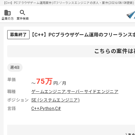
【C++】PCブラウザゲーム運用案件| ITフリーランスエンジニアの求人・案件(2026/08/08更新)
企業の方
案件検索
【C++】PCブラウザゲーム運用のフリーランス
募集終了
こちらの案件は
週4日
単価
75
万
〜
円／月
職種
ゲームエンジニア
,
サーバーサイドエンジニア
ポジション
SE (システムエンジニア)
言語
C++
,
Python
,
C#