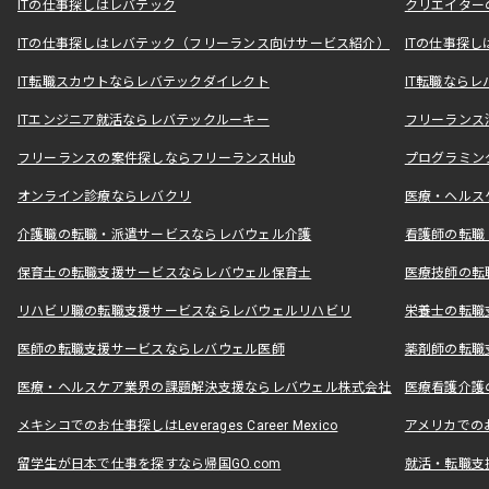
ITの仕事探しはレバテック
クリエイター
ITの仕事探しはレバテック（フリーランス向けサービス紹介）
ITの仕事探
IT転職スカウトならレバテックダイレクト
IT転職なら
ITエンジニア就活ならレバテックルーキー
フリーランス
フリーランスの案件探しならフリーランスHub
プログラミン
オンライン診療ならレバクリ
医療・ヘルス
介護職の転職・派遣サービスならレバウェル介護
看護師の転職
保育士の転職支援サービスならレバウェル保育士
医療技師の転
リハビリ職の転職支援サービスならレバウェルリハビリ
栄養士の転職
医師の転職支援サービスならレバウェル医師
薬剤師の転職
医療・ヘルスケア業界の課題解決支援ならレバウェル株式会社
医療看護介護の
メキシコでのお仕事探しはLeverages Career Mexico
アメリカでのお仕事
留学生が日本で仕事を探すなら帰国GO.com
就活・転職支