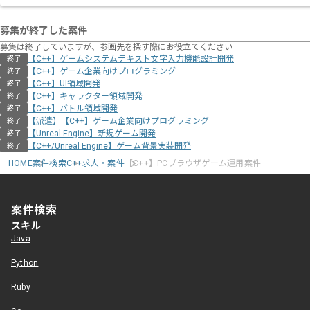
募集が終了した案件
募集は終了していますが、参画先を探す際にお役立てください
【C++】ゲームシステムテキスト文字入力機能設計開発
終了
【C++】ゲーム企業向けプログラミング
終了
【C++】UI領域開発
終了
【C++】キャラクター領域開発
終了
【C++】バトル領域開発
終了
【派遣】【C++】ゲーム企業向けプログラミング
終了
【Unreal Engine】新規ゲーム開発
終了
【C++/Unreal Engine】ゲーム背景実装開発
終了
HOME
案件検索
C++求人・案件
【C++】PCブラウザゲーム運用案件
案件検索
スキル
Java
Python
Ruby