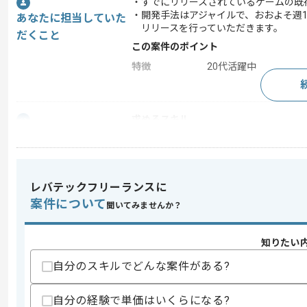
・すでにリリースされているゲームの既
・開発手法はアジャイルで、おおよそ週
あなたに担当していた
リリースを行っていただきます。
だくこと
この案件のポイント
特徴
20代活躍中
求めるスキル
スキル
・ゲームの開発経験2年以上
・C++11での開発実務経験
・サーバサイドプログラムの開発経験
・C#、AWS、Linuxの知識
レバテックフリーランスに
歓迎スキル
案件について
聞いてみませんか？
・C#、Pythonでの開発経験
知りたい
スキルに不安がある方へ
上記に似た経験やスキルをお持ちであれば申
自分のスキルでどんな案件がある?
自分の経験で単価はいくらになる?