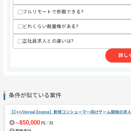
精算条件
有
精算・お支払い
フルリモートで参画できる?
精算基準時間
140時間〜180時間
支払いサイト
15日
どれくらい裁量権がある?
正社員求人との違いは?
商談回数
2回
その他募集要項
詳し
募集人数
1人
作業開始日
2017/09/11
大手ゲームプラットフォーム向けのゲー
エージェントからのコ
条件が似ている案件
メント
今回は、現在運営しているゲームの保守
【C++/Unreal Engine】新規コンシューマー向けゲーム開発の求
850,000
〜
円／月