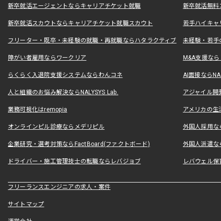
新卒就活エージェントならキャリアチケット就職
新卒就活無料
新卒就活スカウトならキャリアチケット就職スカウト
若手ハイキャ
フリーター・既卒・未経験の就職・再就職ならハタラクティブ
未経験・若手
障がい者雇用ならワークリア
M&A支援な
らくらく入退院支援システムならわんコネ
AI面接ならNAL
人と組織のお悩み解決ならNALYSYS Lab.
アジャイル開発なら
業務可視化はremopia
アメリカの生活
オンラインピル診療ならメデリピル
外国人採用ならLe
企業研究・選考対策ならFactBoard(ファクトボード)
外国人派遣なら
ドライバー・施工管理技士の転職ならレバジョブ
レバウェル保
フリーランスエンジニアの求人・案件
サイトマップ