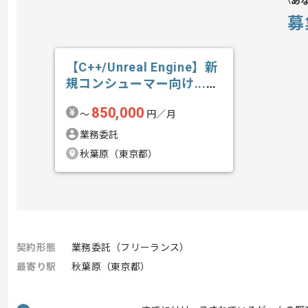
あ
募
【C++/Unreal Engine】新
規コンシューマー向け...の
求人・案件
850,000
〜
円／月
業務委託
秋葉原（東京都）
契約形態
業務委託（フリーランス）
最寄り駅
秋葉原（東京都）