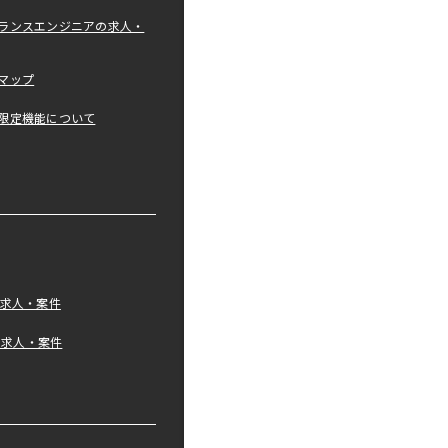
ランスエンジニアの求人・
マップ
限定機能について
の求人・案件
tの求人・案件