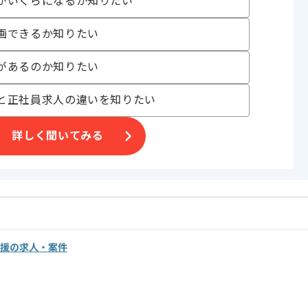
がいくらになるか知りたい
〜190時間
画できるか知りたい
があるのか知りたい
と正社員求人の違いを知りたい
なる案件です。
詳しく聞いてみる
術支援の求人・案件