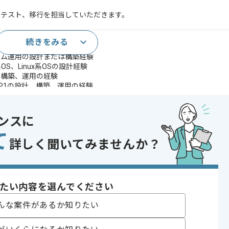
、テスト、移行を担当していただきます。
続きをみる
）の設計、製造、テスト経験
テム運用の設計または構築経験
系OS、Linux系OSの設計経験
、構築、運用の経験
、JP1の設計、構築、運用の経験
経験
であれば申し込み可能なケースもございます！まずはお気軽にご相談ください！
ンスに
て
詳しく聞いてみませんか？
indows , Windows Server
たい内容を選んでください
り , 長期プロジェクト , 急募
んな案件があるか知りたい