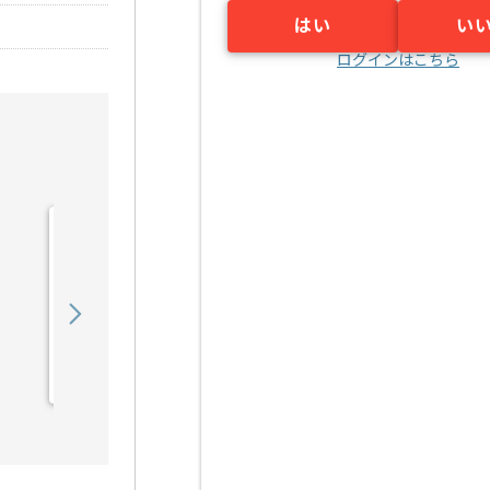
はい
い
ログインはこちら
【セキュリティ】金融業界
向けネットワークサーバセ
キュリティガ...の求人・案
900,000
〜
円／月
件
業務委託
新小岩（東京都）