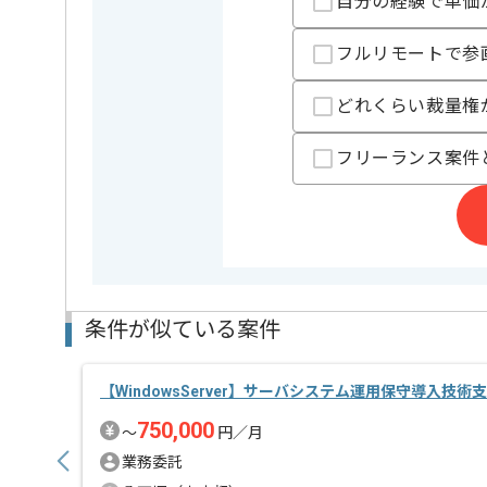
自分の経験で単価
精算基準時間
150時間
支払いサイト
15日
フルリモートで参
どれくらい裁量権
担当者より
フリーランス案件
レバテック実績有りの企業です。
運用設計、移行ツール作成、テスト、移行がメインと
スクリプトの開発経験がある方にマッチ致します。
条件が似ている案件
【WindowsServer】サーバシステム運用保守導入技
750,000
〜
円／月
業務委託