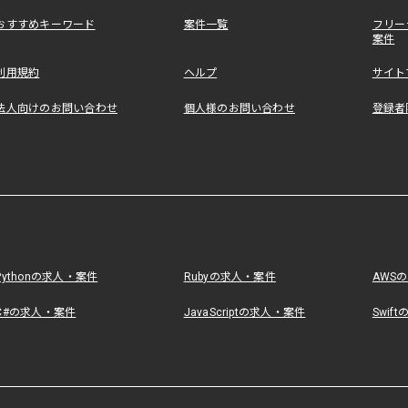
おすすめキーワード
案件一覧
フリー
案件
利用規約
ヘルプ
サイト
法人向けのお問い合わせ
個人様のお問い合わせ
登録者
Pythonの求人・案件
Rubyの求人・案件
AWS
C#の求人・案件
JavaScriptの求人・案件
Swif