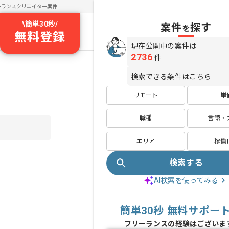
ーランスクリエイター案件
\
簡単30秒
/
案件
探す
を
無料登録
現在公開中の案件は
2736
件
検索できる条件はこちら
リモート
単
職種
言語・
エリア
稼働
検索する
AI検索を使ってみる
簡単30秒 無料サポー
フリーランスの経験はございま