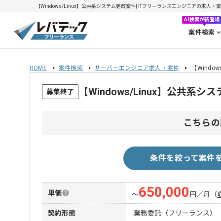
【Windows/Linux】公共系システム更改案件| ITフリーランスエンジニアの求人・案件(
AI検索が新登場
案件検索
HOME
案件検索
サーバーエンジニア求人・案件
【Windo
【Windows/Linux】公共
募集終了
こちらの
条件を絞って案件
650,000
単価
〜
円／月
（
契約形態
業務委託（フリーランス）