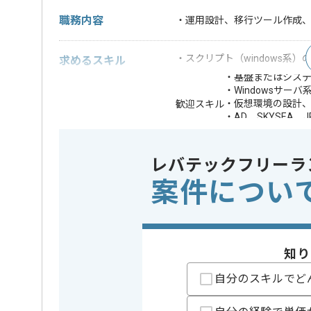
職務内容
・運用設計、移行ツール作成
・スクリプト（windows系
求めるスキル
・基盤またはシス
・Windowsサーバ
・仮想環境の設計
歓迎スキル
・AD、SKYSEA
・システム保守の
※上記に似た経験やスキルをお持ち
レバテックフリーラ
案件につい
DB
Oracle
この案件で扱う技術
OS
Linux , W
開発ツール
JP1
知り
特徴
この案件のポイント
参画実績あ
自分のスキルでど
精算条件
有
精算・お支払い