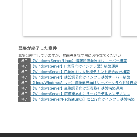
募集が終了した案件
募集は終了していますが、参画先を探す際にお役立てください
【Windows Server/Linux】情報通信業界向けサーバー構築
終了
【WindowsServer】IT業界向けインフラ設計構築運用
終了
【WindowsServer】IT業界向け大規模テナント統合設計構築
終了
【WindowsServer】建設業界向けインフラ基盤サーバー構築
終了
【Linux/WindowsServer】保険業界向けサーバークラウド移
終了
【WindowsServer】金融業界向け証券取引基盤構築運用
終了
【WindowsServer】医療業界向けサーバモデルメンテナンス
終了
【WindowsServer/RedhatLinux】官公庁向けインフラ基盤構築
終了