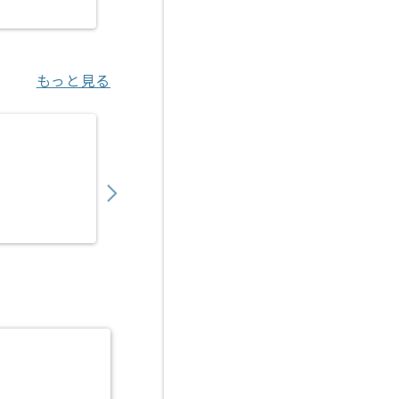
新小岩（東京都）
もっと見る
【WindowsServer】物流業界向けインフ
750,000
〜
円／月
業務委託
田原町（東京都）