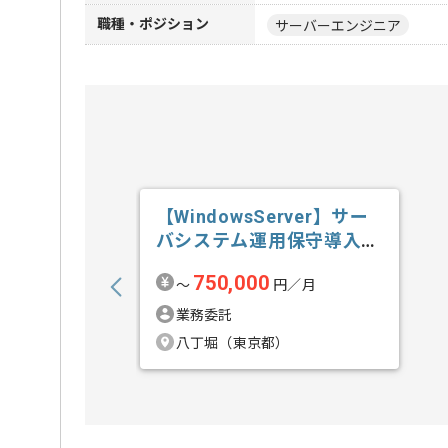
職種・ポジション
サーバーエンジニア
【WindowsServer】サー
バシステム運用保守導入技
術...の求人・案件
750,000
〜
円／月
業務委託
八丁堀（東京都）