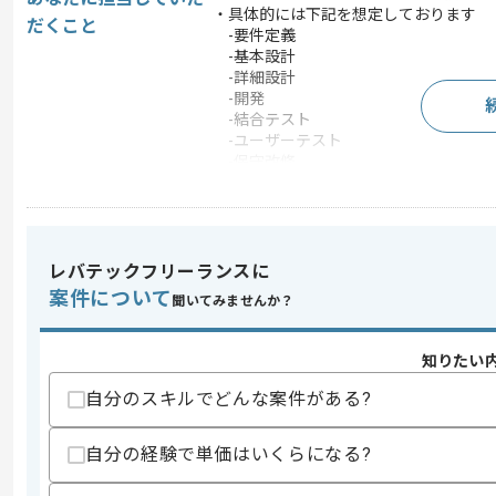
・具体的には下記を想定しております
だくこと
-要件定義
-基本設計
-詳細設計
-開発
-結合テスト
-ユーザーテスト
-保守改修
この案件で扱う技術
DB
MySQL
OS
Linux
レバテックフリーランスに
フレームワーク
Laravel , Node.js , React
案件について
聞いてみませんか？
クラウド
AWS
開発ツール
GitHub , Git , Jenkins
知りたい
この案件のポイント
自分のスキルでどんな案件がある?
業務内容
システム開発
自分の経験で単価はいくらになる?
特徴
参画実績あり , 20代活