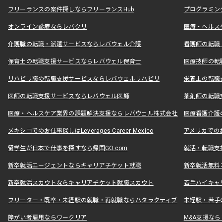
フリーランスの案件探しならフリーランスHub
プログラミン
オンライン診療ならレバクリ
医療・ヘルス
介護職の転職・派遣サービスならレバウェル介護
看護師の転職
保育士の転職支援サービスならレバウェル保育士
医療技師の転
リハビリ職の転職支援サービスならレバウェルリハビリ
栄養士の転職
医師の転職支援サービスならレバウェル医師
薬剤師の転職
医療・ヘルスケア業界の課題解決支援ならレバウェル株式会社
医療看護介護の
メキシコでのお仕事探しはLeverages Career Mexico
アメリカでのお仕事
留学生が日本で仕事を探すなら帰国GO.com
就活・転職支
新卒就活エージェントならキャリアチケット就職
新卒就活無料
新卒就活スカウトならキャリアチケット就職スカウト
若手ハイキャ
フリーター・既卒・未経験の就職・再就職ならハタラクティブ
未経験・若手
障がい者雇用ならワークリア
M&A支援な