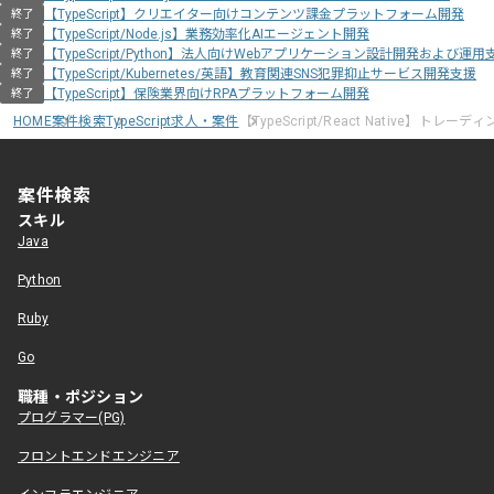
【TypeScript】クリエイター向けコンテンツ課金プラットフォーム開発
終了
【TypeScript/Node.js】業務効率化AIエージェント開発
終了
【TypeScript/Python】法人向けWebアプリケーション設計開発および運用
終了
【TypeScript/Kubernetes/英語】教育関連SNS犯罪抑止サービス開発支援
終了
【TypeScript】保険業界向けRPAプラットフォーム開発
終了
HOME
案件検索
TypeScript求人・案件
【TypeScript/React Native】
案件検索
スキル
Java
Python
Ruby
Go
職種・ポジション
プログラマー(PG)
フロントエンドエンジニア