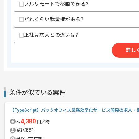
フルリモートで参画できる?
求めるスキル
どれくらい裁量権がある?
スキル
・セマンティックなHTMLの開発経験とC
・JavaScriptとTypeScriptを用い
・ReactとNext.jsを用いた作業経験
正社員求人との違いは?
・Figma等デザイン成果物をコードに
・Material UIとEmotionを用いたW
詳し
・APIを活用したWebサービスとアプリ
歓迎スキル
・NestJSを利用したサーバー構築経験
・フロントエンドの技術選定経験
・Storybook等を利用したコンポーネ
・アジャイル開発経験
条件が似ている案件
・プロジェクトマネジメント経験
・AIエージェントを用いた開発経験とA
・アトミックデザインを利用した開発経
【TypeScript】バックオフィス業務効率化サービス開発の求人・
・速度改善やリファクタリング等の改修
・クリーンアーキテクチャとドメイン駆
4,380
〜
円／時
スキルに不安がある方へ
業務委託
上記に似た経験やスキルをお持ちであれば申