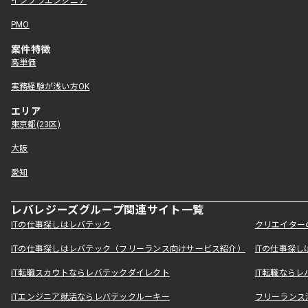
インフラエンジニア
PMO
案件特徴
高単価
実務経験が浅い方OK
エリア
東京都(23区)
大阪
愛知
レバレジーズグループ関連サイト一覧
ITの仕事探しはレバテック
クリエイター
ITの仕事探しはレバテック（フリーランス向けサービス紹介）
ITの仕事探
IT転職スカウトならレバテックダイレクト
IT転職なら
ITエンジニア就活ならレバテックルーキー
フリーランス