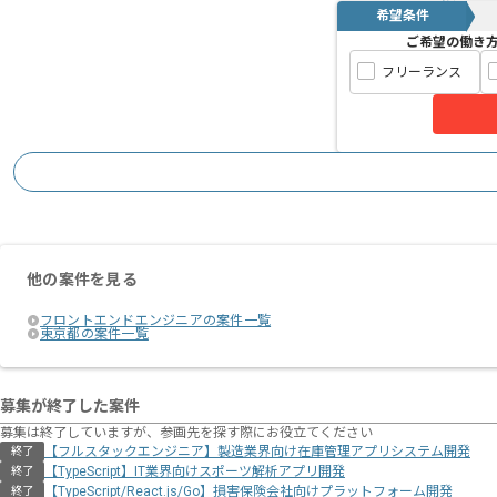
希望条件
の開発・改善を行っていただきます。
ご希望の働き
フリーランス
開発環境としては、TypeScriptを用いた
イブラリを利用した開発を行っておりま
また、Git / GitHubを用いたチー
プロダクトの改善や機能追加など継続的
ス開発に携わりたい方におすすめの案件
他の案件を見る
基本的にフルリモートでの参画を想定し
フロントエンドエンジニアの案件一覧
東京都の案件一覧
募集が終了した案件
募集は終了していますが、参画先を探す際にお役立てください
【フルスタックエンジニア】製造業界向け在庫管理アプリシステム開発
終了
【TypeScript】IT業界向けスポーツ解析アプリ開発
終了
【TypeScript/React.js/Go】損害保険会社向けプラットフォーム開発
終了