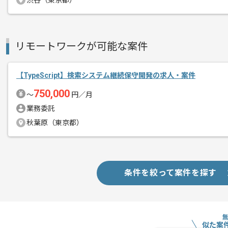
渋谷（東京都）
精算条件
有
リモートワークが可能な案件
精算・お支払い
精算基準時間
140時間〜180時間
支払いサイト
15日
【TypeScript】検索システム継続保守開発の求人・案件
750,000
〜
円／月
業務委託
商談回数
1回
秋葉原（東京都）
その他募集要項
募集人数
2人
作業開始日
2026/04/01
条件を絞って案件を探す
大規模Webサービスのフロントエンド
エージェントからのコ
メント
本ポジションでは、React / Next.
似た案
デザインツール（Figma等）で作成され