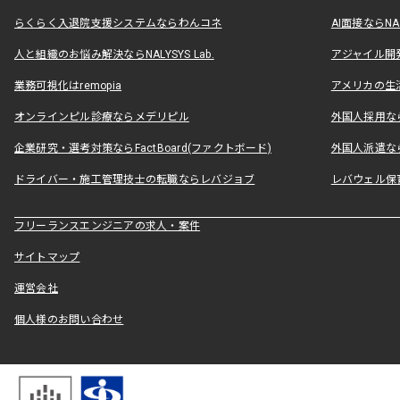
らくらく入退院支援システムならわんコネ
AI面接ならNAL
人と組織のお悩み解決ならNALYSYS Lab.
アジャイル開発なら
業務可視化はremopia
アメリカの生活
オンラインピル診療ならメデリピル
外国人採用ならLe
企業研究・選考対策ならFactBoard(ファクトボード)
外国人派遣なら
ドライバー・施工管理技士の転職ならレバジョブ
レバウェル保
フリーランスエンジニアの求人・案件
サイトマップ
運営会社
個人様のお問い合わせ