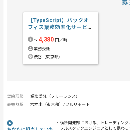
募
【TypeScript】バックオ
フィス業務効率化サービス
開発...の求人・案件
4,380
〜
円／時
業務委託
渋谷（東京都）
契約形態
業務委託（フリーランス）
最寄り駅
六本木（東京都）/フルリモート
・横断開発部における、トレーディング
フルスタックエンジニアとして携わっ
あなたに担当していた