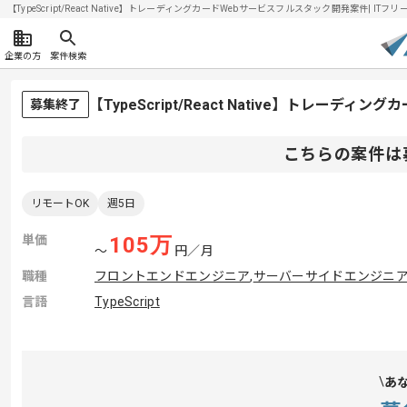
【TypeScript/React Native】トレーディングカードWebサービスフルスタック開発案件| ITフ
企業の方
案件検索
【TypeScript/React Native】トレ
募集終了
こちらの案件は
リモートOK
週5日
単価
105
万
〜
円／月
職種
フロントエンドエンジニア
,
サーバーサイドエンジニ
言語
TypeScript
あ