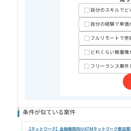
担当者より
自分のスキルでど
これまでのご経験を活かしたい方におすすめの案件で
ぜひ一度、ご商談で雰囲気等掴んでいただき、参画の
自分の経験で単価
週5日常駐での作業を想定しております。
フルリモートで参
どれくらい裁量権
フリーランス案件
条件が似ている案件
【ネットワーク】金融機関向けATMネットワーク敷設業