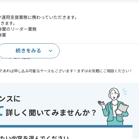
ク運用支援業務に携わっていただきます。
だきます。
作業のリーダー業務
作業
続きをみる
設計、運用経験
ンテーション経験
であれば申し込み可能なケースもございます！まずはお気軽にご相談ください！
り , 長期プロジェクト
ンスに
て
詳しく聞いてみませんか？
〜180時間
たい内容を選んでください