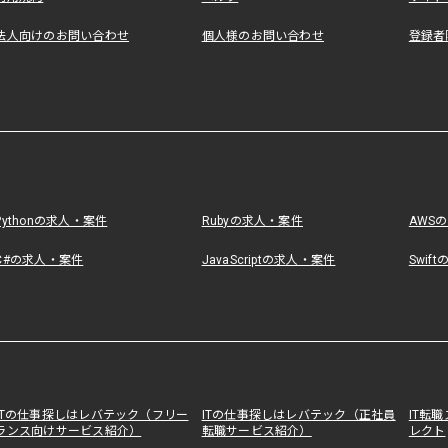
法人向けのお問い合わせ
個人様のお問い合わせ
登録者
Pythonの求人・案件
Rubyの求人・案件
AWS
C#の求人・案件
JavaScriptの求人・案件
Swif
ITの仕事探しはレバテック（フリー
ITの仕事探しはレバテック（正社員
IT転
ランス向けサービス紹介）
転職サービス紹介）
レクト