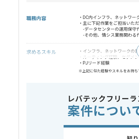
・DC内インフラ、ネットワー
職務内容
・主に下記作業をご担当いた
-データセンターの運用保守
-その他、情シス業務関わる
・インフラ、ネットワークの
求めるスキル
・ルーティング経験、セグメ
・PJリード経験
※上記に似た経験やスキルをお持ち
特徴
この案件のポイント
参画実績あ
レバテックフリーラ
精算条件
有
精算・お支払い
案件につい
精算基準時間
160時間
支払いサイト
15日
知り