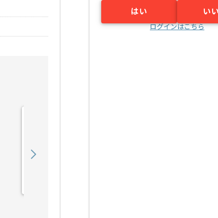
はい
い
ログインはこちら
【ネットワーク】某金融機
関NW設計・構築・運用の
求人・案件
610,000
〜
円／月
業務委託
千里中央（大阪府）