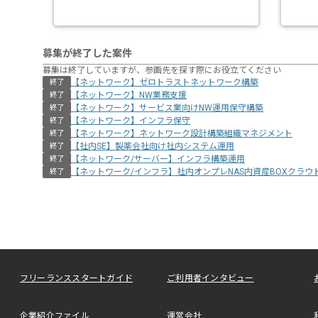
募集が終了した案件
募集は終了していますが、参画先を探す際にお役立てください
【ネットワーク】ゼロトラストネットワーク構築
終了
【ネットワーク】NW業務支援
終了
【ネットワーク】サービス業向けNW運用保守構築
終了
【ネットワーク】インフラ保守
終了
【ネットワーク】ネットワーク設計構築組織マネジメント
終了
【社内SE】製薬会社向け社内システム運用
終了
【ネットワーク/サーバー】インフラ構築運用
終了
【ネットワーク/インフラ】社内オンプレNAS内資産BOXクラウ
終了
フリーランススタートガイド
ご利用者インタビュー
企業紹介ファイル
運営会社