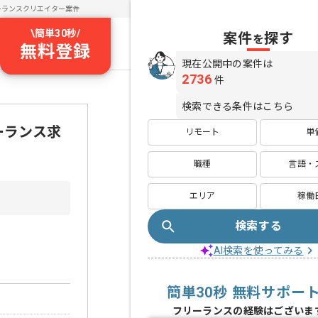
ーランスクリエイター案件
\
簡単30秒
/
案件
探す
を
無料登録
現在公開中の案件は
2736
件
検索できる条件はこちら
ーランス求
リモート
単
職種
言語・
エリア
稼働
検索する
AI検索を使ってみる
簡単30秒 無料サポー
フリーランスの経験はございま