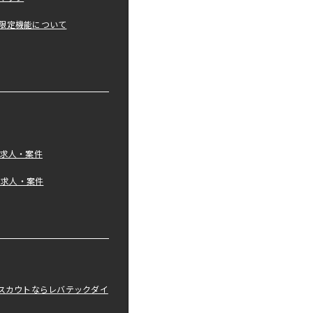
限定機能について
の求人・案件
tの求人・案件
職スカウトならレバテックダイ