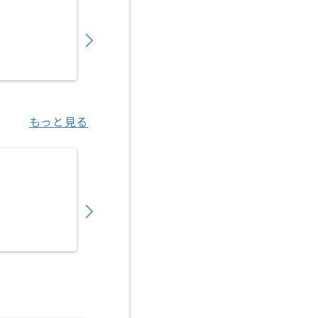
610,000
〜
円／月
業務委託
千里中央（大阪府）
もっと見る
【ネットワーク】不動産業界向けFortiSASE
950,000
〜
円／月
業務委託
大手町（東京都）