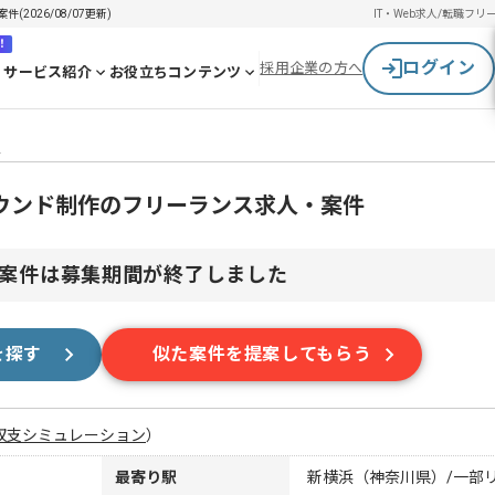
026/08/07更新)
IT・Web求人/転職
フリ
！
ログイン
採用企業の方へ
サービス紹介
お役立ちコンテンツ
件
ウンド制作のフリーランス求人・案件
案件は募集期間が終了しました
を探す
似た案件を提案してもらう
収支シミュレーション
）
最寄り駅
新横浜（神奈川県）/一部