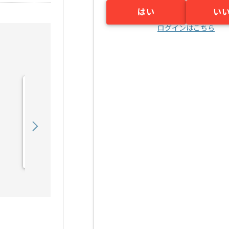
はい
い
ログインはこちら
【TV番組】音響制作の求
人・案件
600,000
〜
円／月
業務委託
新橋（東京都）