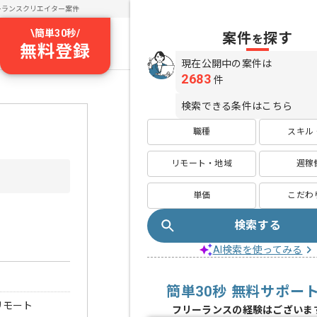
ーランスクリエイター案件
\
簡単30秒
/
案件
探す
を
無料登録
現在公開中の案件は
2683
件
検索できる条件はこちら
職種
スキル
リモート・地域
週稼
単価
こだわ
検索する
AI検索を使ってみる
簡単30秒 無料サポー
リモート
フリーランスの経験はございま