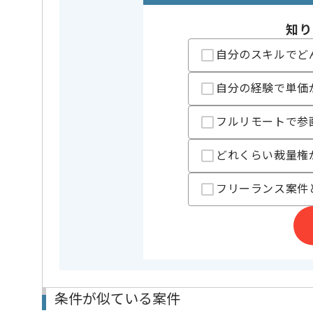
精算条件
有
精算・お支払い
精算基準時間
140時間
知り
支払いサイト
15日
自分のスキルでど
自分の経験で単価
担当者より
サウンド制作に長けた企業でありながら、ストリーマ
フルリモートで参
ストリーマー事業の一環として、Vtuber事業も手掛け
先方が関わるサウンド制作事業全般に対して、作業が
どれくらい裁量権
サウンドデザイナーとしての経験を活かしたい方にお
フリーランス案件
条件が似ている案件