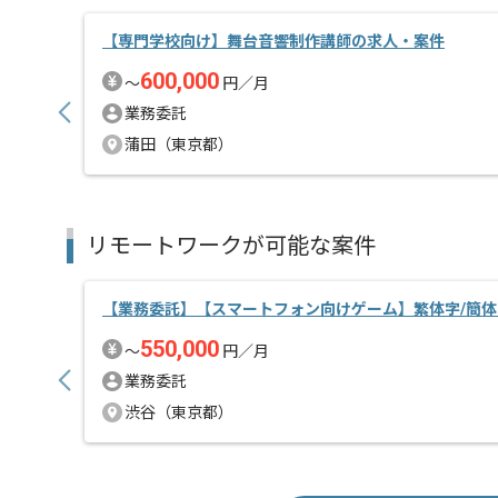
【専門学校向け】舞台音響制作講師の求人・案件
600,000
〜
円／月
業務委託
蒲田（東京都）
リモートワークが可能な案件
【業務委託】【スマートフォン向けゲーム】繁体字/簡体
550,000
〜
円／月
業務委託
渋谷（東京都）