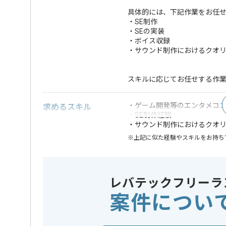
具体的には、下記作業をお任
・SE制作
・SEの実装
・ボイス収録
・サウンド制作におけるクオ
スキルに応じてお任せする作
・ゲーム開発等のエンタメコ
求めるスキル
・SE制作経験
・サウンド制作におけるクオ
※上記に似た経験やスキルをお持ち
業界
ソーシャル
この案件のポイント
担当領域/システム
広告・デ
レバテックフリーラ
特徴
30代活躍中
案件につい
が多い