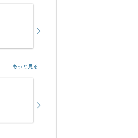
【TV番組】音響制作の求人・案件
600,000
〜
円／月
業務委託
新橋（東京都）
もっと見る
【英会話アプリ】サウンドエフェクト制作の
600,000
〜
円／月
業務委託
六本木（東京都）