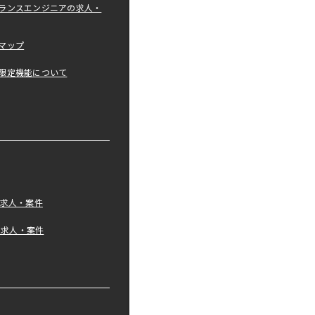
ランスエンジニアの求人・
マップ
限定機能について
の求人・案件
tの求人・案件