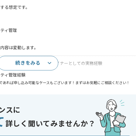
せする想定です。
リティ管理
業内容は変動します。
続きをみる
ンテンツにおけるサウンドデザイナーとしての実務経験
リティ管理経験
であれば申し込み可能なケースもございます！まずはお気軽にご相談ください！
ゲーム , 通信 , コンシューマーゲーム
ザイン・イベント
ンスに
 , 長期プロジェクト , 急募 , ゲーム好き歓迎 , BtoC向け , 自社サービス
て
詳しく聞いてみませんか？