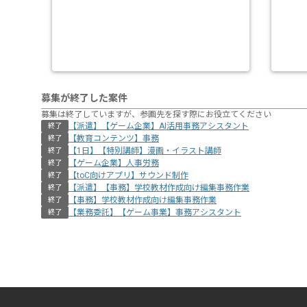
募集が終了した案件
募集は終了していますが、参画先を探す際にお役立てください
【派遣】【ゲーム企業】AI活用事務アシスタント
終了
【教育コンテンツ】事務
終了
【1日】【特別講師】漫画・イラスト講師
終了
【ゲーム企業】人事労務
終了
【toC向けアプリ】サウンド制作
終了
【派遣】【事務】学校教材作成向け編集事務作業
終了
【事務】学校教材作成向け編集事務作業
終了
【業務委託】【ゲーム事業】事務アシスタント
終了