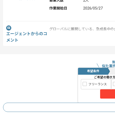
募集人数
2人
作業開始日
2026/05/27
グローバルに展開している、急成長中の
エージェントからのコ
ソーシャルゲームからBtoB向けモバイ
メント
幅広く開発を行なっております。
フラットでチームワークが良く、
稼働も比較的安定している環境です。
似た案
希望条件
ご希望の働き
フリーランス