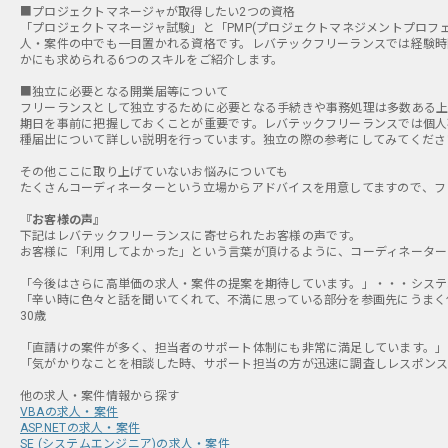
■プロジェクトマネージャが取得したい2つの資格
「プロジェクトマネージャ試験」と「PMP(プロジェクトマネジメントプロフ
人・案件の中でも一目置かれる資格です。レバテックフリーランスでは経験時
かにも求められる6つのスキルをご紹介します。
■独立に必要となる開業届等について
フリーランスとして独立するために必要となる手続きや事務処理は多数ある上
期日を事前に把握しておくことが重要です。レバテックフリーランスでは個人
種届出について詳しい説明を行っています。独立の際の参考にしてみてくださ
その他ここに取り上げていないお悩みについても
たくさんコーディネーターという立場からアドバイスを用意してますので、フ
『お客様の声』
下記はレバテックフリーランスに寄せられたお客様の声です。
お客様に「利用してよかった」という言葉が頂けるように、コーディネーター
「今後はさらに高単価の求人・案件の提案を期待しています。」・・・システム
「辛い時に色々と話を聞いてくれて、不満に思っている部分を参画先にうまく
30歳
「直請けの案件が多く、担当者のサポート体制にも非常に満足しています。」・
「気がかりなことを相談した時、サポート担当の方が迅速に調査しレスポンスを
VBAの求人・案件
ASP.NETの求人・案件
SE (システムエンジニア)の求人・案件