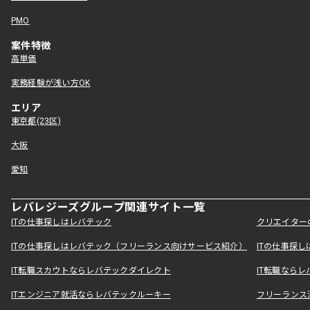
PMO
案件特徴
高単価
実務経験が浅い方OK
エリア
東京都(23区)
大阪
愛知
レバレジーズグループ関連サイト一覧
ITの仕事探しはレバテック
クリエイター
ITの仕事探しはレバテック（フリーランス向けサービス紹介）
ITの仕事探
IT転職スカウトならレバテックダイレクト
IT転職なら
ITエンジニア就活ならレバテックルーキー
フリーランス