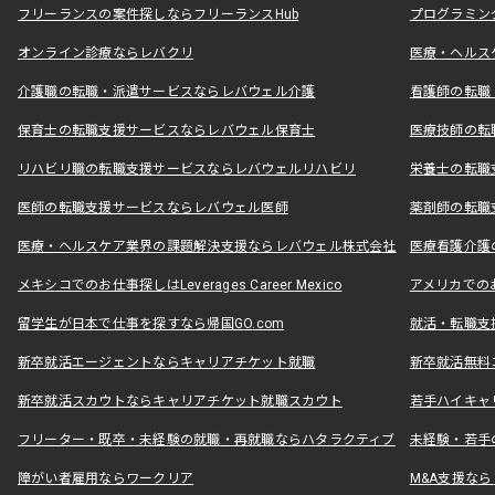
フリーランスの案件探しならフリーランスHub
プログラミン
オンライン診療ならレバクリ
医療・ヘルス
介護職の転職・派遣サービスならレバウェル介護
看護師の転職
保育士の転職支援サービスならレバウェル保育士
医療技師の転
リハビリ職の転職支援サービスならレバウェルリハビリ
栄養士の転職
医師の転職支援サービスならレバウェル医師
薬剤師の転職
医療・ヘルスケア業界の課題解決支援ならレバウェル株式会社
医療看護介護の
メキシコでのお仕事探しはLeverages Career Mexico
アメリカでのお仕事
留学生が日本で仕事を探すなら帰国GO.com
就活・転職支
新卒就活エージェントならキャリアチケット就職
新卒就活無料
新卒就活スカウトならキャリアチケット就職スカウト
若手ハイキャ
フリーター・既卒・未経験の就職・再就職ならハタラクティブ
未経験・若手
障がい者雇用ならワークリア
M&A支援な