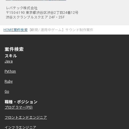
レバテック株式会社
〒150-6190 東京都渋谷区渋谷2丁目24番12号
渋谷スクランブルスクエア 24F・25F
HOME
案件検索
【新規/ 運用中ゲーム】サウンド制作案件
案件検索
スキル
Java
Python
Ruby
Go
職種・ポジション
プログラマー(PG)
フロントエンドエンジニア
インフラエンジニア