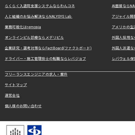
らくらく入退院支援システムならわんコネ
AI面接ならNAL
人と組織のお悩み解決ならNALYSYS Lab.
アジャイル開発なら
業務可視化はremopia
アメリカの生活
オンラインピル診療ならメデリピル
外国人採用ならLe
企業研究・選考対策ならFactBoard(ファクトボード)
外国人派遣なら
ドライバー・施工管理技士の転職ならレバジョブ
レバウェル保
フリーランスエンジニアの求人・案件
サイトマップ
運営会社
個人様のお問い合わせ