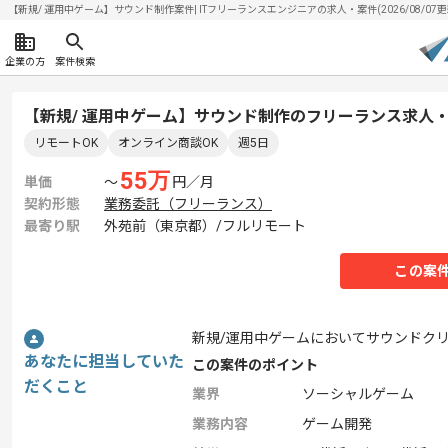
【新規/ 運用中ゲーム】サウンド制作案件| ITフリーランスエンジニアの求人・案件(2026/08/07更
企業の方
案件検索
【新規/ 運用中ゲーム】サウンド制作のフリーランス求人
リモートOK
オンライン商談OK
週5日
55
万
単価
〜
円／月
契約形態
業務委託（フリーランス）
最寄り駅
外苑前（東京都）/フルリモート
この案
新規/運用中ゲームにおいてサウンドク
あなたに担当していた
この案件のポイント
だくこと
業界
ソーシャルゲーム
業務内容
ゲーム開発