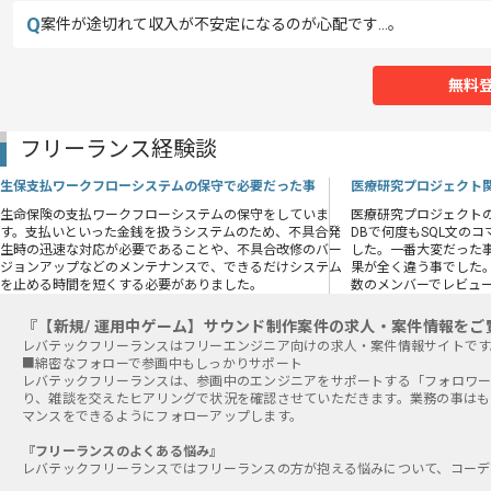
Q
案件が途切れて収入が不安定になるのが心配です…。
無料
フリーランス経験談
生保支払ワークフローシステムの保守で必要だった事
医療研究プロジェクト関
生命保険の支払ワークフローシステムの保守をしていま
医療研究プロジェクト
す。支払いといった金銭を扱うシステムのため、不具合発
DBで何度もSQL文の
生時の迅速な対応が必要であることや、不具合改修のバー
した。一番大変だった
ジョンアップなどのメンテナンスで、できるだけシステム
果が全く違う事でした
を止める時間を短くする必要がありました。
数のメンバーでレビュ
『【新規/ 運用中ゲーム】サウンド制作案件の求人・案件情報をご
■綿密なフォローで参画中もしっかりサポート
レバテックフリーランスは、参画中のエンジニアをサポートする「フォロワー
り、雑談を交えたヒアリングで状況を確認させていただきます。業務の事はも
マンスをできるようにフォローアップします。
『フリーランスのよくある悩み』
レバテックフリーランスではフリーランスの方が抱える悩みについて、コーデ