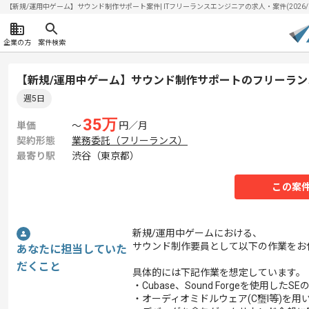
【新規/運用中ゲーム】サウンド制作サポート案件| ITフリーランスエンジニアの求人・案件(2026/0
企業の方
案件検索
【新規/運用中ゲーム】サウンド制作サポートのフリーラン
週5日
35
万
単価
〜
円／月
契約形態
業務委託（フリーランス）
最寄り駅
渋谷（東京都）
この案
新規/運用中ゲームにおける、
サウンド制作要員として以下の作業をお
あなたに担当していた
だくこと
具体的には下記作業を想定しています。
・Cubase、Sound Forgeを使用したS
・オーディオミドルウェア(C㻾I等)を