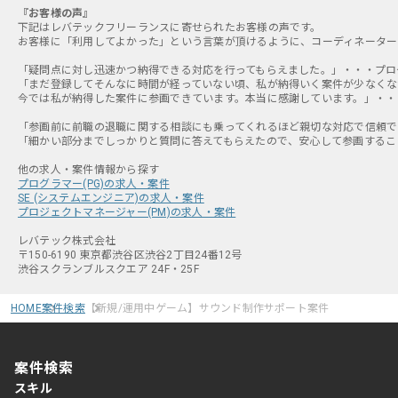
『お客様の声』
下記はレバテックフリーランスに寄せられたお客様の声です。
お客様に「利用してよかった」という言葉が頂けるように、コーディネーター
「疑問点に対し迅速かつ納得できる対応を行ってもらえました。」・・・プログラ
「まだ登録してそんなに時間が経っていない頃、私が納得いく案件が少なくな
今では私が納得した案件に参画できています。本当に感謝しています。」・・・
「参画前に前職の退職に関する相談にも乗ってくれるほど親切な対応で信頼でき
「細かい部分までしっかりと質問に答えてもらえたので、安心して参画すること
プログラマー(PG)の求人・案件
SE (システムエンジニア)の求人・案件
プロジェクトマネージャー(PM)の求人・案件
レバテック株式会社
〒150-6190 東京都渋谷区渋谷2丁目24番12号
渋谷スクランブルスクエア 24F・25F
HOME
案件検索
【新規/運用中ゲーム】サウンド制作サポート案件
案件検索
スキル