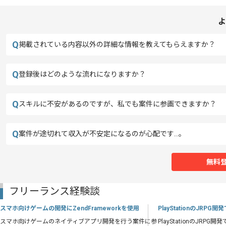
よ
Q
掲載されている内容以外の詳細な情報を教えてもらえますか？
Q
登録後はどのような流れになりますか？
Q
スキルに不安があるのですが、私でも案件に参画できますか？
Q
案件が途切れて収入が不安定になるのが心配です…。
無料
フリーランス経験談
スマホ向けゲームの開発にZendFrameworkを使用
PlayStationのJRP
スマホ向けゲームのネイティブアプリ開発を行う案件に参
PlayStationのJRP