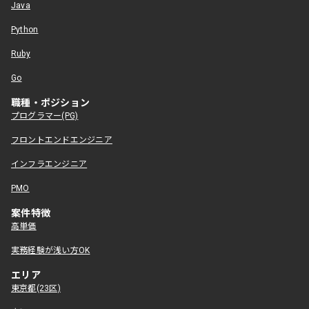
Java
Python
Ruby
Go
職種・ポジション
プログラマー(PG)
フロントエンドエンジニア
インフラエンジニア
PMO
案件特徴
高単価
実務経験が浅い方OK
エリア
東京都(23区)