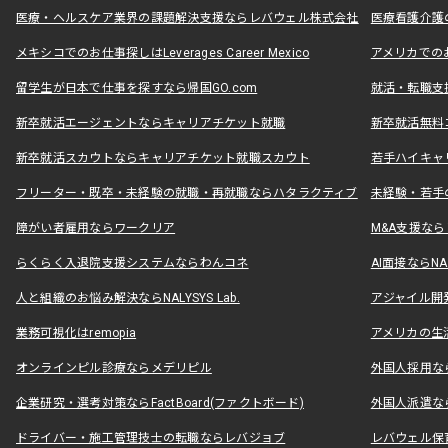
医療・ヘルスケア業界の課題解決支援ならレバウェル株式会社
医療看護介護の
メキシコでのお仕事探しはLeverages Career Mexico
アメリカでのお仕事
留学生が日本で仕事を探すなら帰国GO.com
就活・転職支
新卒就活エージェントならキャリアチケット就職
新卒就活無料
新卒就活スカウトならキャリアチケット就職スカウト
若手ハイキャ
フリーター・既卒・未経験の就職・再就職ならハタラクティブ
未経験・若手
障がい者雇用ならワークリア
M&A支援な
らくらく入退院支援システムならわんコネ
AI面接ならNAL
人と組織のお悩み解決ならNALYSYS Lab.
アジャイル開発なら
業務可視化はremopia
アメリカの生活
オンラインピル診療ならメデリピル
外国人採用ならLe
企業研究・選考対策ならFactBoard(ファクトボード)
外国人派遣なら
ドライバー・施工管理技士の転職ならレバジョブ
レバウェル保