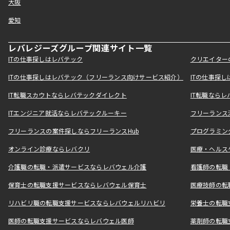
大阪
愛知
レバレジーズグループ関連サイト一覧
ITの仕事探しはレバテック
クリエイター
ITの仕事探しはレバテック（フリーランス向けサービス紹介）
ITの仕事探
IT転職スカウトならレバテックダイレクト
IT転職なら
ITエンジニア就活ならレバテックルーキー
フリーランス
フリーランスの案件探しならフリーランスHub
プログラミン
オンライン診療ならレバクリ
医療・ヘルス
介護職の転職・派遣サービスならレバウェル介護
看護師の転職
保育士の転職支援サービスならレバウェル保育士
医療技師の転
リハビリ職の転職支援サービスならレバウェルリハビリ
栄養士の転職
医師の転職支援サービスならレバウェル医師
薬剤師の転職