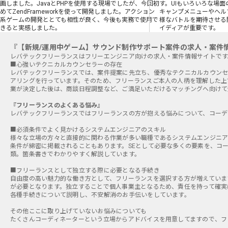
画しました。JavaとPHPを使用する現場でしたが、今回初
す。UIもいろいろな場
めてZendFrameworkを使って開発しました。アクション
キャンプメニューやヘル
系ゲームの開発ととても相性が良く、今後も実務で使用で
様なバトルを期待させる
きると実感しました。
イディアが重要です。
『【新規/運用中ゲーム】サウンド制作サポート案件の求人・案件
■心強いテクニカルカウンセラーの存在
レバテックフリーランスでは、案件提案に先立ち、優秀なテクニカルカウンセ
アリングを行っています。そのため、フリーランスご本人の人柄を理解した上
業が決定した後は、商談日程調整など、ご満足いただけるマッチングへ向けて
『フリーランスのよくある悩み』
レバテックフリーランスではフリーランスの方が抱える悩みについて、コーデ
■必須条件でよく見かけるシステムエンジニアのスキル
様々な立場の方々と直接的に関わる作業が多い職種であるシステムエンジニア
条件が綿密に掲載されることもあります。SEとして必要な多くの要素を、コ
類。箇条書きでわかりやすく解説しています。
■フリーランスとして独立する際に必要となる手続き
自由度の高い魅力的な働き方として、フリーランスを選択する方が増えていま
が必要となります。独立することで個人事業主となるため、責任を持って確実
各種手続きについて説明し、不安解消のお手伝いをしています。
その他ここに取り上げていないお悩みについても
たくさんコーディネーターという立場からアドバイスを用意してますので、フ