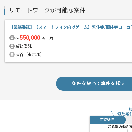
リモートワークが可能な案件
【業務委託】【スマートフォン向けゲーム】繁体字/簡体字ローカ
550,000
〜
円／月
業務委託
渋谷（東京都）
条件を絞って案件を探す
似た案
希望条件
ご希望の働き