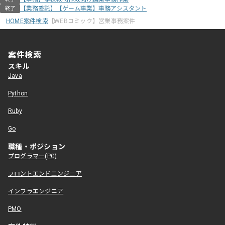
【業務委託】【ゲーム事業】事務アシスタント
終了
HOME
案件検索
【WEBコミック】営業事務案件
案件検索
スキル
Java
Python
Ruby
Go
職種・ポジション
プログラマー(PG)
フロントエンドエンジニア
インフラエンジニア
PMO