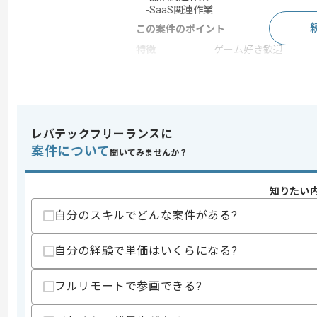
-SaaS関連作業
この案件のポイント
特徴
ゲーム好き歓迎
求めるスキル
スキル
・営業事務、またはバックオフィス部門(
レバテックフリーランスに
・Googleスプレッドシートとドキュ
案件について
・ピボットやVlookUPの使用経験
聞いてみませんか？
歓迎スキル
・ツールの操作経験
知りたい
・マニュアル作成などの経験
自分のスキルでどんな案件がある?
スキルに不安がある方へ
上記に似た経験やスキルをお持ちであれば申
自分の経験で単価はいくらになる?
フルリモートで参画できる?
商談回数
1回