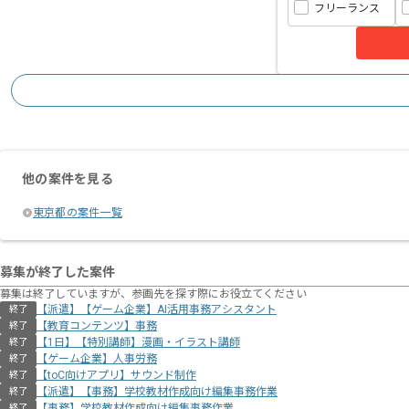
フリーランス
他の案件を見る
東京都の案件一覧
募集が終了した案件
募集は終了していますが、参画先を探す際にお役立てください
【派遣】【ゲーム企業】AI活用事務アシスタント
終了
【教育コンテンツ】事務
終了
【1日】【特別講師】漫画・イラスト講師
終了
【ゲーム企業】人事労務
終了
【toC向けアプリ】サウンド制作
終了
【派遣】【事務】学校教材作成向け編集事務作業
終了
【事務】学校教材作成向け編集事務作業
終了