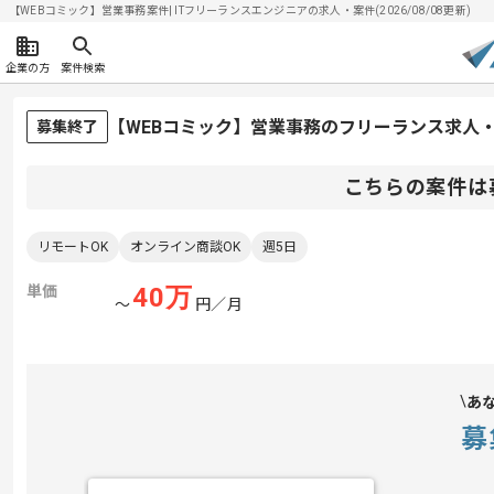
【WEBコミック】営業事務案件| ITフリーランスエンジニアの求人・案件(2026/08/08更新)
企業の方
案件検索
【WEBコミック】営業事務のフリーランス求人
募集終了
こちらの案件は
リモートOK
オンライン商談OK
週5日
単価
40
万
〜
円／月
あ
募