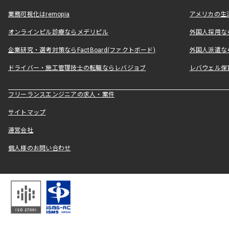
業務可視化はremopia
アメリカの生活
オンラインピル診療ならメデリピル
外国人採用ならLe
企業研究・選考対策ならFactBoard(ファクトボード)
外国人派遣なら
ドライバー・施工管理技士の転職ならレバジョブ
レバウェル保
フリーランスエンジニアの求人・案件
サイトマップ
運営会社
個人様のお問い合わせ