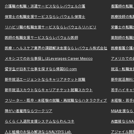
介護職の転職・派遣サービスならレバウェル介護
看護師の転職
保育士の転職支援サービスならレバウェル保育士
医療技師の転
リハビリ職の転職支援サービスならレバウェルリハビリ
栄養士の転職
医師の転職支援サービスならレバウェル医師
薬剤師の転職
医療・ヘルスケア業界の課題解決支援ならレバウェル株式会社
医療看護介護の
メキシコでのお仕事探しはLeverages Career Mexico
アメリカでのお仕事
留学生が日本で仕事を探すなら帰国GO.com
就活・転職支
新卒就活エージェントならキャリアチケット就職
新卒就活無料
新卒就活スカウトならキャリアチケット就職スカウト
若手ハイキャ
フリーター・既卒・未経験の就職・再就職ならハタラクティブ
未経験・若手
障がい者雇用ならワークリア
M&A支援な
らくらく入退院支援システムならわんコネ
AI面接ならNAL
人と組織のお悩み解決ならNALYSYS Lab.
アジャイル開発なら