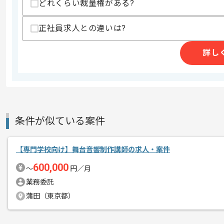
どれくらい裁量権がある?
その他募集要項
募集人数
1人
作業開始日
2025/10/08
正社員求人との違いは?
詳し
翻訳の経験を活かすことができます。
エージェントからのコ
新しいアイディアや技術を積極的に導入
メント
経験豊富なクリエイターと成長が出来る
スキルアップされたい方、長期的に参画
条件が似ている案件
【専門学校向け】舞台音響制作講師の求人・案件
600,000
〜
円／月
業務委託
蒲田（東京都）