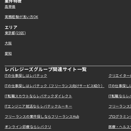
案件特徴
高単価
実務経験が浅い方OK
エリア
東京都(23区)
大阪
愛知
レバレジーズグループ関連サイト一覧
ITの仕事探しはレバテック
クリエイター
ITの仕事探しはレバテック（フリーランス向けサービス紹介）
ITの仕事探
IT転職スカウトならレバテックダイレクト
IT転職なら
ITエンジニア就活ならレバテックルーキー
フリーランス
フリーランスの案件探しならフリーランスHub
プログラミン
オンライン診療ならレバクリ
医療・ヘルス