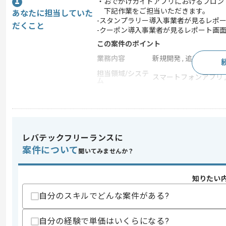
・おでかけガイドアプリにおけるフロン
下記作業をご担当いただきます。
あなたに担当していた
-スタンプラリー導入事業者が見るレポ
だくこと
-クーポン導入事業者が見るレポート画
この案件のポイント
業務内容
新規開発 , 追加開発
担当領域/システ
スマートフォンアプリ ,
ム
特徴
参画実績あり , 30代活
求めるスキル
レバテックフリーランスに
スキル
・JavaScriptを用いたWebアプリケ
案件について
聞いてみませんか？
・ D3.jsなどのDatavizライブラリを用
歓迎スキル
知りたい
・ASP.NET Coreを用いた開発経験
自分のスキルでどんな案件がある?
・Microsoft Azureを用いた開発経験
・C#を用いた実務経験
・ASP.NETを用いた開発経験
自分の経験で単価はいくらになる?