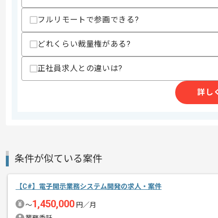
スキルに不安がある方へ
フルリモートで参画できる?
上記に似た経験やスキルをお持ちであれば申
どれくらい裁量権がある?
精算条件
有
正社員求人との違いは?
精算・お支払い
精算基準時間
140時間〜180時間
詳し
支払いサイト
15日
商談回数
1回
その他募集要項
募集人数
1人
条件が似ている案件
作業開始日
2018/11/01
【C#】電子開示業務システム開発の求人・案件
1,450,000
大手某企業のスピンオフベンチャーとし
〜
円／月
エージェントからのコ