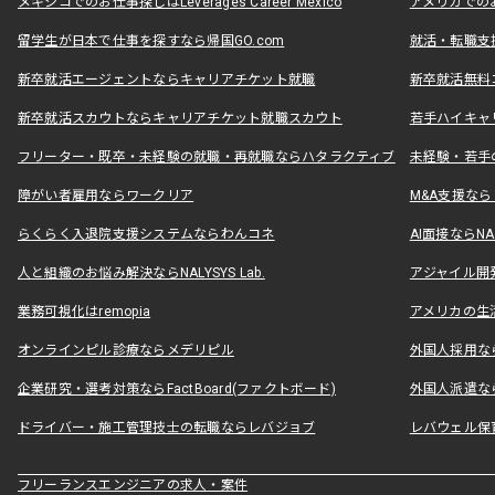
メキシコでのお仕事探しはLeverages Career Mexico
アメリカでのお仕事
留学生が日本で仕事を探すなら帰国GO.com
就活・転職支
新卒就活エージェントならキャリアチケット就職
新卒就活無料
新卒就活スカウトならキャリアチケット就職スカウト
若手ハイキャ
フリーター・既卒・未経験の就職・再就職ならハタラクティブ
未経験・若手
障がい者雇用ならワークリア
M&A支援な
らくらく入退院支援システムならわんコネ
AI面接ならNAL
人と組織のお悩み解決ならNALYSYS Lab.
アジャイル開発なら
業務可視化はremopia
アメリカの生活
オンラインピル診療ならメデリピル
外国人採用ならLe
企業研究・選考対策ならFactBoard(ファクトボード)
外国人派遣なら
ドライバー・施工管理技士の転職ならレバジョブ
レバウェル保
フリーランスエンジニアの求人・案件