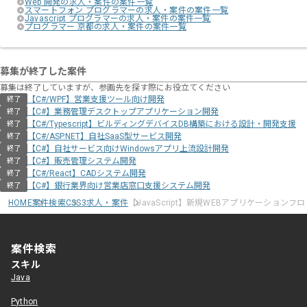
Web 開発の求人・案件の案件一覧
スマートフォン プログラマーの求人・案件の案件一覧
Javascript プログラマーの求人・案件の案件一覧
プログラマー 京都の求人・案件の案件一覧
募集が終了した案件
募集は終了していますが、参画先を探す際にお役立てください
【C#/WPF】営業支援ツール向け開発
終了
【C#】業務管理デスクトップアプリケーション開発
終了
【C#/Typescript】ビルディングデバイスDB構築における設計・開発支援
終了
【C#/ASP.NET】自社SaaS型サービス開発
終了
【C#】自社サービス向けWindowsアプリ上流設計開発
終了
【C#】販売管理システム開発
終了
【C#/React】CADシステム開発
終了
【C#】銀行業界向け営業店窓口支援システム開発
終了
HOME
案件検索
CSS3求人・案件
【JavaScript】新規WEBアプリケーション
案件検索
スキル
Java
Python