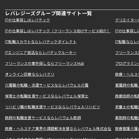
レバレジーズグループ関連サイト一覧
ITの仕事探しはレバテック
クリエイター
ITの仕事探しはレバテック（フリーランス向けサービス紹介）
ITの仕事探
IT転職スカウトならレバテックダイレクト
IT転職なら
ITエンジニア就活ならレバテックルーキー
フリーランス
フリーランスの案件探しならフリーランスHub
プログラミン
オンライン診療ならレバクリ
医療・ヘルス
介護職の転職・派遣サービスならレバウェル介護
看護師の転職
保育士の転職支援サービスならレバウェル保育士
医療技師の転
リハビリ職の転職支援サービスならレバウェルリハビリ
栄養士の転職
医師の転職支援サービスならレバウェル医師
薬剤師の転職
医療・ヘルスケア業界の課題解決支援ならレバウェル株式会社
医療看護介護の