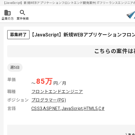
【JavaScript】新規WEBアプリケーションフロントエンド開発案件| ITフリーランスエンジニアの求
企業の方
案件検索
【JavaScript】新規WEBアプリケーション
募集終了
こちらの案件は
週5日
単価
85
万
〜
円／月
職種
フロントエンドエンジニア
ポジション
プログラマー(PG)
言語
CSS3
,
ASP.NET
,
JavaScript
,
HTML5
,
C#