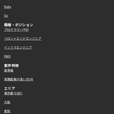
Ruby
Go
職種・ポジション
プログラマー(PG)
フロントエンドエンジニア
インフラエンジニア
PMO
案件特徴
高単価
実務経験が浅い方OK
エリア
東京都(23区)
大阪
愛知