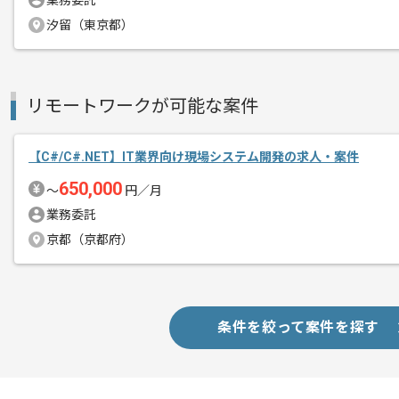
業務委託
メント
社内の風通しがよく、自分のアイデアを
汐留（東京都）
柔軟性とスピードを重視する環境です。
今回は新事業のため会社と一緒に成長し
リモートワークが可能な案件
サービスを作り上げる過程を経験できる
【C#/C#.NET】IT業界向け現場システム開発の求人・案件
650,000
〜
円／月
業務委託
京都（京都府）
条件を絞って案件を探す