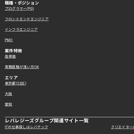
職種・ポジション
プログラマー(PG)
フロントエンドエンジニア
インフラエンジニア
PMO
案件特徴
高単価
実務経験が浅い方OK
エリア
東京都(23区)
大阪
愛知
レバレジーズグループ関連サイト一覧
ITの仕事探しはレバテック
クリエイター