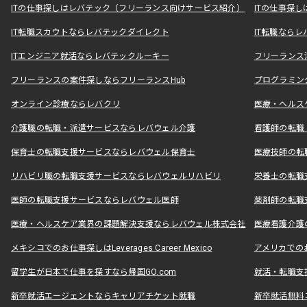
ITの仕事探しはレバテック（フリーランス向けサービス紹介）
ITの仕事探
IT転職スカウトならレバテックダイレクト
IT転職なら
ITエンジニア就活ならレバテックルーキー
フリーランス
フリーランスの案件探しならフリーランスHub
プログラミン
オンライン診療ならレバクリ
医療・ヘルス
介護職の転職・派遣サービスならレバウェル介護
看護師の転職
保育士の転職支援サービスならレバウェル保育士
医療技師の転
リハビリ職の転職支援サービスならレバウェルリハビリ
栄養士の転職
医師の転職支援サービスならレバウェル医師
薬剤師の転職
医療・ヘルスケア業界の課題解決支援ならレバウェル株式会社
医療看護介護の
メキシコでのお仕事探しはLeverages Career Mexico
アメリカでのお仕事
留学生が日本で仕事を探すなら帰国GO.com
就活・転職支
新卒就活エージェントならキャリアチケット就職
新卒就活無料