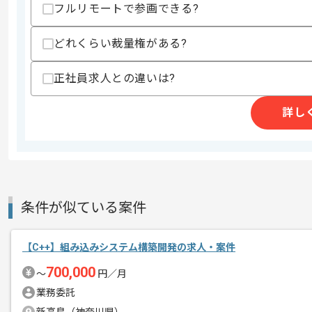
フルリモートで参画できる?
上記に似た経験やスキルをお持ちであれば申
どれくらい裁量権がある?
精算条件
有
正社員求人との違いは?
精算・お支払い
精算基準時間
140時間〜180時間
詳し
支払いサイト
15日
商談回数
1回
その他募集要項
募集人数
1人
条件が似ている案件
作業開始日
2018/01/01
【C++】組み込みシステム構築開発の求人・案件
700,000
最先端のソフトウェア開発を軸に、
〜
円／月
エージェントからのコ
グローバルカンパニーを目指す企業での
業務委託
メント