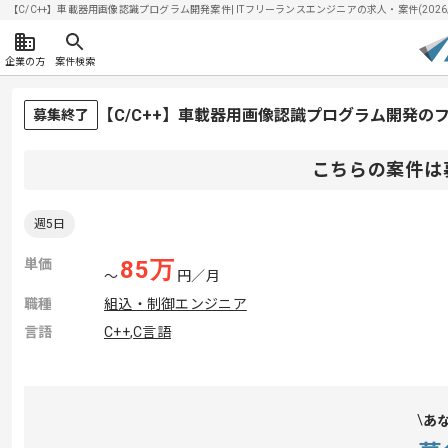
【C/C++】車載器用画像認識プログラム開発案件| ITフリーランスエンジニアの求人・案件(2026/0
企業の方
案件検索
【C/C++】車載器用画像認識プログラム開発の
募集終了
こちらの案件は
週5日
単価
85
万
〜
円／月
職種
組込・制御エンジニア
言語
C++
,
C言語
あ