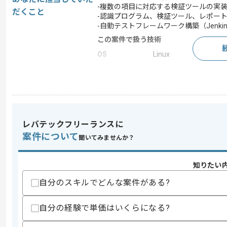
-複数の項目に対応する検証ツールの実
だくこと
-認識プログラム、検証ツール、レポー
-自動テストフレームワーク構築（Jenki
この案件で扱う技術
OS
Linux
求めるスキル
スキル
・C/C++言語での開発経験2年以上
・Linux環境下での開発経験
レバテックフリーランスに
・画像処理、画像認識の開発経験（学生
案件について
（音声処理・信号処理・制御・数値最適
聞いてみませんか？
歓迎スキル
・バージョン管理ツール（cvs/svn/gi
知りたい
・bash等のスクリプトによるパイプラ
自分のスキルでどんな案件がある?
・自動テストフレームワーク（Jenkin
・Windowsで動くコンソールアプリの
・組込開発経験
自分の経験で単価はいくらになる?
スキルに不安がある方へ