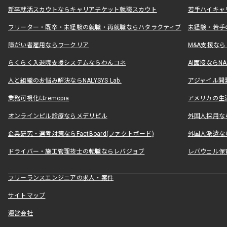
新卒就活スカウトならキャリアチケット就職スカウト
若手ハイキャ
フリーター・既卒・未経験の就職・再就職ならハタラクティブ
未経験・若手
障がい者雇用ならワークリア
M&A支援な
らくらく入退院支援システムならわんコネ
AI面接ならNAL
人と組織のお悩み解決ならNALYSYS Lab.
アジャイル開発なら
業務可視化はremopia
アメリカの生活
オンラインピル診療ならメデリピル
外国人採用ならLe
企業研究・選考対策ならFactBoard(ファクトボード)
外国人派遣なら
ドライバー・施工管理技士の転職ならレバジョブ
レバウェル保
フリーランスエンジニアの求人・案件
サイトマップ
運営会社