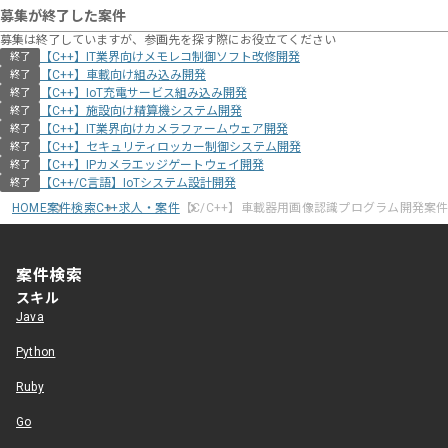
募集が終了した案件
募集は終了していますが、参画先を探す際にお役立てください
【C++】IT業界向けメモレコ制御ソフト改修開発
終了
【C++】車載向け組み込み開発
終了
【C++】IoT充電サービス組み込み開発
終了
【C++】施設向け精算機システム開発
終了
【C++】IT業界向けカメラファームウェア開発
終了
【C++】セキュリティロッカー制御システム開発
終了
【C++】IPカメラエッジゲートウェイ開発
終了
【C++/C言語】IoTシステム設計開発
終了
HOME
案件検索
C++求人・案件
【C/C++】車載器用画像認識プログラム開発案
案件検索
スキル
Java
Python
Ruby
Go