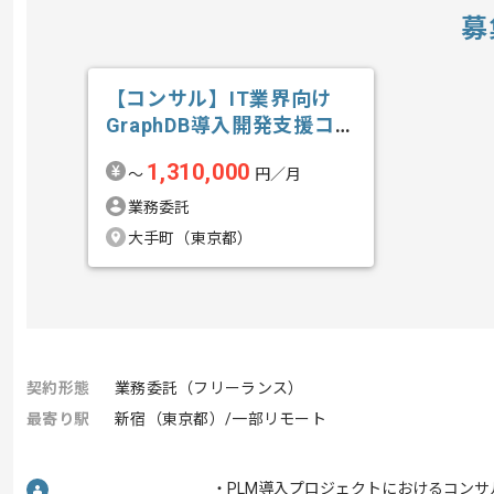
募
【コンサル】IT業界向け
GraphDB導入開発支援コン
サルテ...の求人・案件
1,310,000
〜
円／月
業務委託
大手町（東京都）
契約形態
業務委託（フリーランス）
最寄り駅
新宿（東京都）/一部リモート
・PLM導入プロジェクトにおけるコン