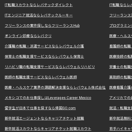
IT転職スカウトならレバテックダイレクト
IT転職なら
ITエンジニア就活ならレバテックルーキー
フリーランス
フリーランスの案件探しならフリーランスHub
プログラミン
オンライン診療ならレバクリ
医療・ヘルス
介護職の転職・派遣サービスならレバウェル介護
看護師の転職
保育士の転職支援サービスならレバウェル保育士
医療技師の転
リハビリ職の転職支援サービスならレバウェルリハビリ
栄養士の転職
医師の転職支援サービスならレバウェル医師
薬剤師の転職
医療・ヘルスケア業界の課題解決支援ならレバウェル株式会社
医療看護介護の
メキシコでのお仕事探しはLeverages Career Mexico
アメリカでのお仕事
留学生が日本で仕事を探すなら帰国GO.com
就活・転職支
新卒就活エージェントならキャリアチケット就職
新卒就活無料
新卒就活スカウトならキャリアチケット就職スカウト
若手ハイキャ