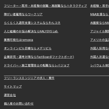
フリーター・既卒・未経験の就職・再就職ならハタラクティブ
未経験・若手
障がい者雇用ならワークリア
M&A支援な
らくらく入退院支援システムならわんコネ
AI面接ならNAL
人と組織のお悩み解決ならNALYSYS Lab.
アジャイル開発なら
業務可視化はremopia
アメリカの生活
オンラインピル診療ならメデリピル
外国人採用ならLe
企業研究・選考対策ならFactBoard(ファクトボード)
外国人派遣なら
ドライバー・施工管理技士の転職ならレバジョブ
レバウェル保
フリーランスエンジニアの求人・案件
サイトマップ
運営会社
個人様のお問い合わせ