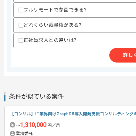
スキルに不安がある方へ
フルリモートで参画できる?
上記に似た経験やスキルをお持ちであれば申
どれくらい裁量権がある?
正社員求人との違いは?
商談回数
2回
その他募集要項
募集人数
1人
詳し
作業開始日
2025/08/01
PLM導入支援案件に携わっていただきま
エージェントからのコ
条件が似ている案件
メント
PLM導入やコンサルタントの経験を活か
【コンサル】IT業界向けGraphDB導入開発支援コンサルティン
新しいアイディアや技術を積極的に導入
1,310,000
〜
円／月
経験豊富なメンバーと成長が出来る環境
業務委託
スキルアップされたい方、長期的に参画