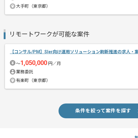
大手町（東京都）
基本的には、常駐とリモートのハイブリ
プロジェクトは長期を想定しており、
リモートワークが可能な案件
中長期的に腰をすえての
参画を希望される方にはお勧めの案件と
【コンサル/PM】SIer向け運用ソリューション刷新推進の求人・
1,050,000
〜
円／月
業務委託
有楽町（東京都）
条件を絞って案件を探す