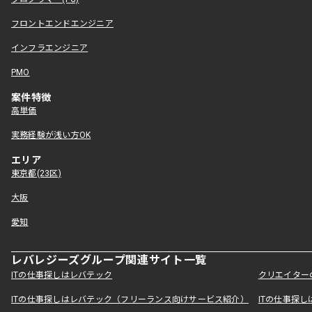
フロントエンドエンジニア
インフラエンジニア
PMO
案件特徴
高単価
実務経験が浅い方OK
エリア
東京都(23区)
大阪
愛知
レバレジーズグループ関連サイト一覧
ITの仕事探しはレバテック
クリエイター
ITの仕事探しはレバテック（フリーランス向けサービス紹介）
ITの仕事探