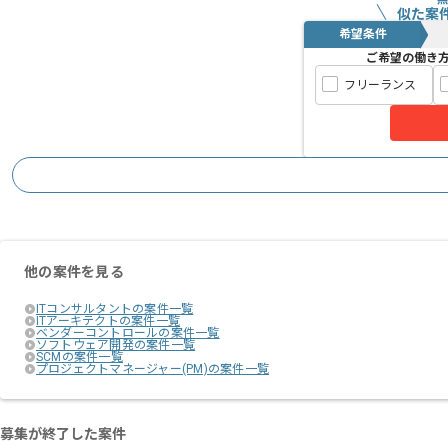
似た案
希望条件
ご希望の働き
フリーランス
他の案件を見る
ITコンサルタントの案件一覧
ITアーキテクトの案件一覧
ベンダーコントロールの案件一覧
ソフトウェア開発の案件一覧
SCMの案件一覧
プロジェクトマネージャー(PM)の案件一覧
募集が終了した案件