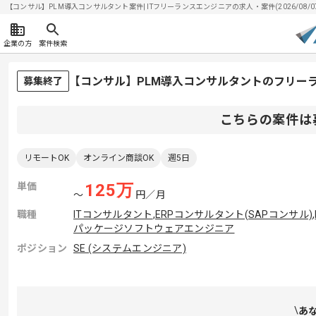
【コンサル】PLM導入コンサルタント案件| ITフリーランスエンジニアの求人・案件(2026/08/0
企業の方
案件検索
【コンサル】PLM導入コンサルタントのフリー
募集終了
こちらの案件は
リモートOK
オンライン商談OK
週5日
単価
125
万
〜
円／月
職種
ITコンサルタント
,
ERPコンサルタント(SAPコンサル)
,
パッケージソフトウェアエンジニア
ポジション
SE (システムエンジニア)
あ