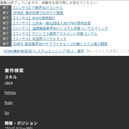
募集は終了していますが、参画先を探す際にお役立てください
【コンサル】IT業界向けコンサル
終了
【PdM】請求処理プロダクト開発
終了
【コンサル】M365運用設計
終了
【コンサル】公共系一般社団法人向けPBX更改支援
終了
【コンサル】空調機器業界向けシステム改善コンサルティング
終了
【コンサル】ITインフラ運用アセスメント改善コンサル
終了
【コンサル】AI活用コンサルタント
終了
【SAP】製造業界向けサプライチェーン計画システム導入開発
終了
HOME
案件検索
SE (システムエンジニア)求人・案件
【コンサル】PLM導入コン
案件検索
スキル
Java
Python
Ruby
Go
職種・ポジション
プログラマー(PG)