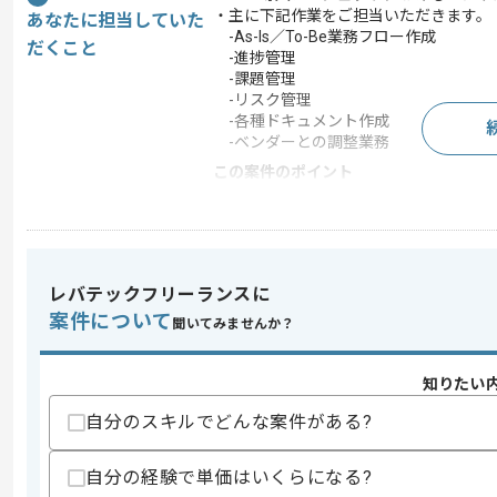
・主に下記作業をご担当いただきます。
あなたに担当していた
-As-Is／To-Be業務フロー作成
だくこと
-進捗管理
-課題管理
-リスク管理
-各種ドキュメント作成
-ベンダーとの調整業務
この案件のポイント
業務内容
ベンダーコントロール , シ
特徴
長期プロジェクト , 新技
レバテックフリーランスに
案件について
求めるスキル
聞いてみませんか？
スキル
・コンサルティングファームでの実務経
・業務フロー策定実務経験
知りたい
・チェンジマネジメント実務経験
・下記いずれかの実務経験
自分のスキルでどんな案件がある?
-製造業設計領域での実務経験
-製造業生産領域での実務経験
自分の経験で単価はいくらになる?
-製造業関連プロジェクト経験