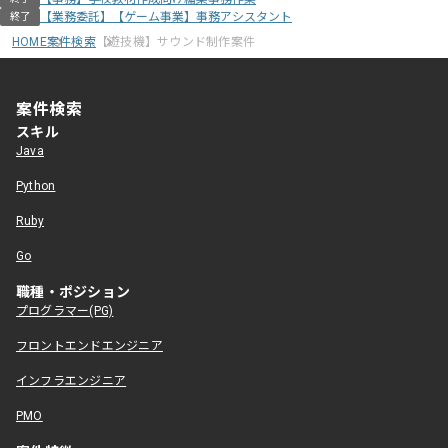
【業務委託】【ゲーム事業】事務アシスタント
終了
HOME
案件検索
【遊技機】サウンド制作案件
案件検索
スキル
Java
Python
Ruby
Go
職種・ポジション
プログラマー(PG)
フロントエンドエンジニア
インフラエンジニア
PMO