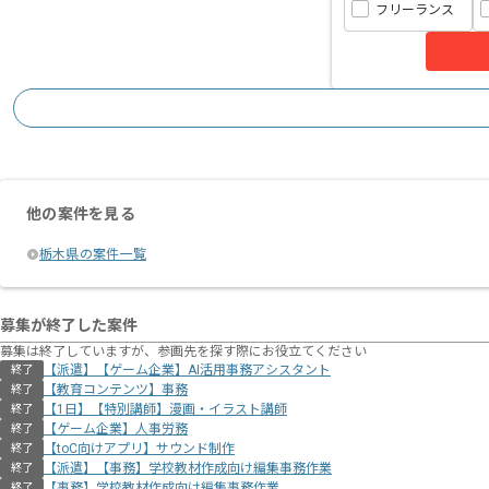
フリーランス
他の案件を見る
栃木県の案件一覧
募集が終了した案件
募集は終了していますが、参画先を探す際にお役立てください
【派遣】【ゲーム企業】AI活用事務アシスタント
終了
【教育コンテンツ】事務
終了
【1日】【特別講師】漫画・イラスト講師
終了
【ゲーム企業】人事労務
終了
【toC向けアプリ】サウンド制作
終了
【派遣】【事務】学校教材作成向け編集事務作業
終了
【事務】学校教材作成向け編集事務作業
終了