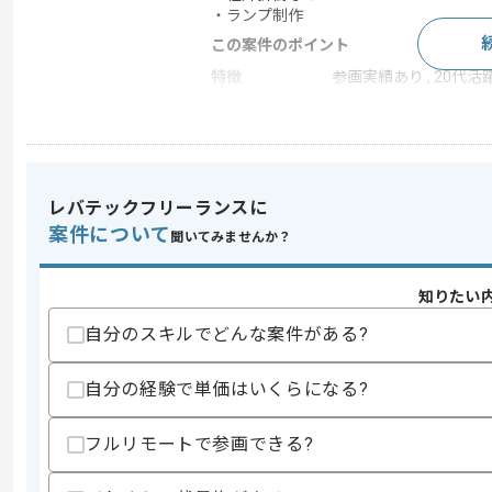
・ランプ制作
この案件のポイント
特徴
参画実績あり , 20代活躍
求めるスキル
スキル
・遊技機業界でのサウンド制作経験
レバテックフリーランスに
・After Effectsを用いた実務経験
案件について
聞いてみませんか？
スキルに不安がある方へ
上記に似た経験やスキルをお持ちであれば申
知りたい
自分のスキルでどんな案件がある?
精算条件
有
自分の経験で単価はいくらになる?
精算・お支払い
精算基準時間
140時間〜180時間
フルリモートで参画できる?
支払いサイト
15日