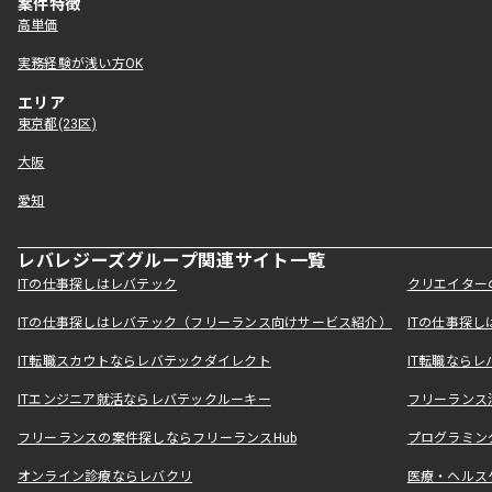
案件特徴
高単価
実務経験が浅い方OK
エリア
東京都(23区)
大阪
愛知
レバレジーズグループ関連サイト一覧
ITの仕事探しはレバテック
クリエイター
ITの仕事探しはレバテック（フリーランス向けサービス紹介）
ITの仕事探
IT転職スカウトならレバテックダイレクト
IT転職なら
ITエンジニア就活ならレバテックルーキー
フリーランス
フリーランスの案件探しならフリーランスHub
プログラミン
オンライン診療ならレバクリ
医療・ヘルス