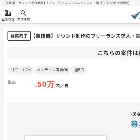
【遊技機】サウンド制作案件| ITフリーランスエンジニアの求人・案件(2026/08/08更新)
企業の方
案件検索
【遊技機】サウンド制作のフリーランス求人・
募集終了
こちらの案件は
リモートOK
オンライン商談OK
週5日
単価
50
万
〜
円／月
あ
募