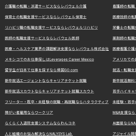
介護職の転職・派遣サービスならレバウェル介護
看護師の転職
保育士の転職支援サービスならレバウェル保育士
医療技師の転
リハビリ職の転職支援サービスならレバウェルリハビリ
栄養士の転職
医師の転職支援サービスならレバウェル医師
薬剤師の転職
医療・ヘルスケア業界の課題解決支援ならレバウェル株式会社
医療看護介護の
メキシコでのお仕事探しはLeverages Career Mexico
アメリカでのお仕事
留学生が日本で仕事を探すなら帰国GO.com
就活・転職支
新卒就活エージェントならキャリアチケット就職
新卒就活無料
新卒就活スカウトならキャリアチケット就職スカウト
若手ハイキャ
フリーター・既卒・未経験の就職・再就職ならハタラクティブ
未経験・若手
障がい者雇用ならワークリア
M&A支援な
らくらく入退院支援システムならわんコネ
AI面接ならNAL
人と組織のお悩み解決ならNALYSYS Lab.
アジャイル開発なら