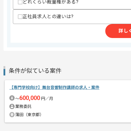
どれくらい裁量権がある?
商談回数
1回
正社員求人との違いは?
その他募集要項
募集人数
1人
作業開始日
2025/08/14
詳し
遊技機のハードウェア・ソフトウェアの
エージェントからのコ
メント
条件が似ている案件
遊技機向けサウンド制作に携わっていた
遊技機のサウンド制作のご経験を活かし
【専門学校向け】舞台音響制作講師の求人・案件
プロジェクトは長期を想定しており、
600,000
〜
円／月
中長期的に腰をすえての
業務委託
参画を希望される方にはお勧めの案件と
蒲田（東京都）