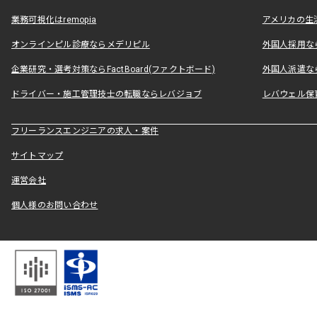
業務可視化はremopia
アメリカの生活
オンラインピル診療ならメデリピル
外国人採用ならLe
企業研究・選考対策ならFactBoard(ファクトボード)
外国人派遣なら
ドライバー・施工管理技士の転職ならレバジョブ
レバウェル保
フリーランスエンジニアの求人・案件
サイトマップ
運営会社
個人様のお問い合わせ