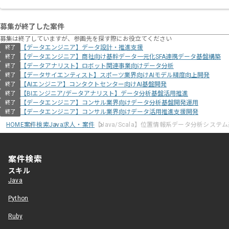
募集が終了した案件
募集は終了していますが、参画先を探す際にお役立てください
【データエンジニア】データ設計・推進支援
終了
【データエンジニア】商社向け基幹データ一元化SFA連携データ基盤構築
終了
【データアナリスト】ロボット関連事業向けデータ分析
終了
【データサイエンティスト】スポーツ業界向けAIモデル精度向上開発
終了
【AIエンジニア】コンタクトセンター向けAI基盤開発
終了
【BIエンジニア/データアナリスト】データ分析基盤活用推進
終了
【データエンジニア】コンサル業界向けデータ分析基盤開発運用
終了
【データエンジニア】コンサル業界向けデータ活用推進支援開発
終了
HOME
案件検索
Java求人・案件
【Java/Scala】位置情報系データ分析システ
案件検索
スキル
Java
Python
Ruby