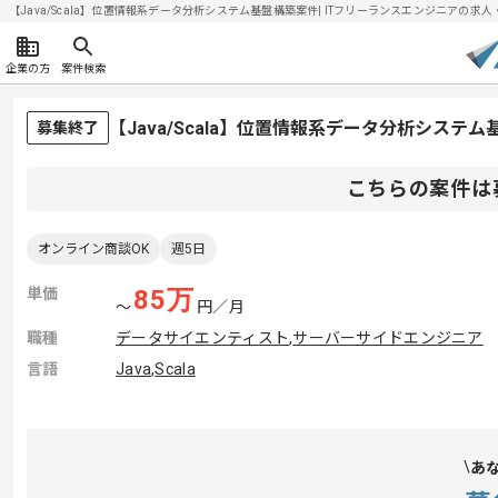
【Java/Scala】位置情報系データ分析システム基盤構築案件| ITフリーランスエンジニアの求人・案件
企業の方
案件検索
【Java/Scala】位置情報系データ分析シス
募集終了
こちらの案件は
オンライン商談OK
週5日
単価
85
万
〜
円／月
職種
データサイエンティスト
,
サーバーサイドエンジニア
言語
Java
,
Scala
あ