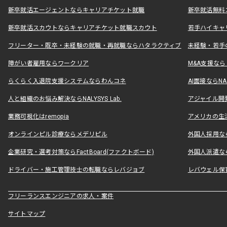
新卒就活エージェントならキャリアチケット就職
新卒就活無料
新卒就活スカウトならキャリアチケット就職スカウト
若手ハイキャ
フリーター・既卒・未経験の就職・再就職ならハタラクティブ
未経験・若手
障がい者雇用ならワークリア
M&A支援な
らくらく入退院支援システムならわんコネ
AI面接ならNAL
人と組織のお悩み解決ならNALYSYS Lab.
アジャイル開発なら
業務可視化はremopia
アメリカの生活
オンラインピル診療ならメデリピル
外国人採用ならLe
企業研究・選考対策ならFactBoard(ファクトボード)
外国人派遣なら
ドライバー・施工管理技士の転職ならレバジョブ
レバウェル保
フリーランスエンジニアの求人・案件
サイトマップ