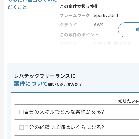
この案件で扱う技術
だくこと
フレームワーク
Spark , JUnit
クラウド
AWS
この案件のポイント
業務内容
新規開発 , 機械学習
担当領域/システ
クラウドサービス
ム
20代活躍中 , 30代活躍中
特徴
開発が多い
レバテックフリーランスに
案件について
聞いてみませんか？
求めるスキル
知りたい
スキル
・JavaまたはScalaを用いた実装経験
・サービス開発の詳細設計～単体テスト
自分のスキルでどんな案件がある?
・Junit等のテストコード実装経験
・下記いずれかの実務経験
自分の経験で単価はいくらになる?
-AWS環境下での開発
-AWS環境構築