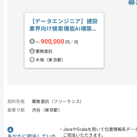
募
【データエンジニア】建設
業界向け検索機能AI構築の
求人・案件
900,000
〜
円／月
業務委託
木場（東京都）
契約形態
業務委託（フリーランス）
最寄り駅
渋谷（東京都）
・JavaやScalaを用いて位置情報系デ
ご担当いただきます。
あなたに担当していた