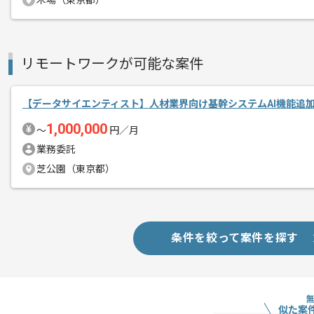
木場（東京都）
新技術を積極的に導入することを好む現
エージェントからのコ
リモートワークが可能な案件
日頃から新技術へのアンテナの高い方に
メント
【データサイエンティスト】人材業界向け基幹システムAI機能追
AI、機械学習、データ分析を得意とする
分析系の知見を深めたい方にオススメの
1,000,000
〜
円／月
業務委託
作業場所が渋谷駅直結のためアクセスが
芝公園（東京都）
条件を絞って案件を探す
似た案