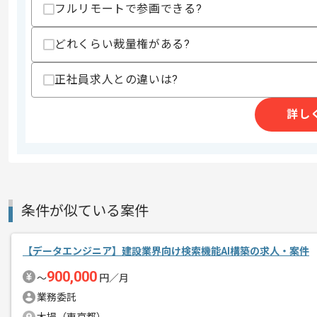
フルリモートで参画できる?
歓迎スキル
・Amazon EMRを用いた大量データの
・Sparkを用いた実務経験
どれくらい裁量権がある?
・Scalaを用いた実装経験
正社員求人との違いは?
スキルに不安がある方へ
上記に似た経験やスキルをお持ちであれば申
詳し
精算条件
有
精算・お支払い
精算基準時間
140時間〜180時間
支払いサイト
15日
条件が似ている案件
【データエンジニア】建設業界向け検索機能AI構築の求人・案件
商談回数
2回
900,000
その他募集要項
〜
円／月
募集人数
1人
業務委託
作業開始日
2019/03/18