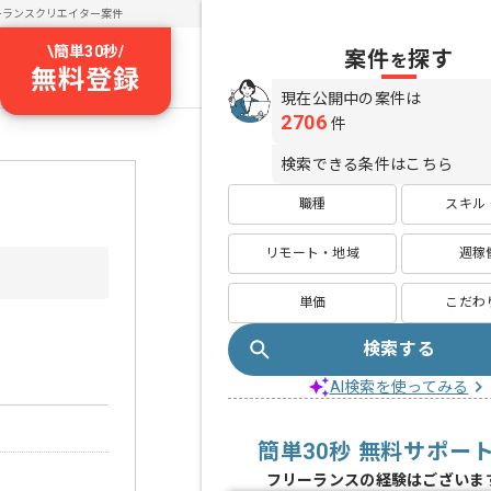
ーランスクリエイター案件
\
簡単30秒
/
案件
探す
を
無料登録
現在公開中の案件は
2706
件
検索できる条件はこちら
職種
スキル
リモート・地域
週稼
単価
こだわ
検索する
AI検索を使ってみる
簡単30秒 無料サポー
フリーランスの経験はございま