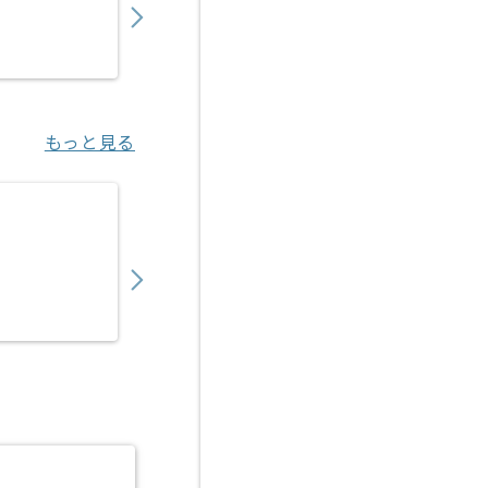
業務委託
恵比寿（東京都）
もっと見る
【HTML/CSS/JavaScript】Webメディ
800,000
〜
円／月
業務委託
大手町（東京都）