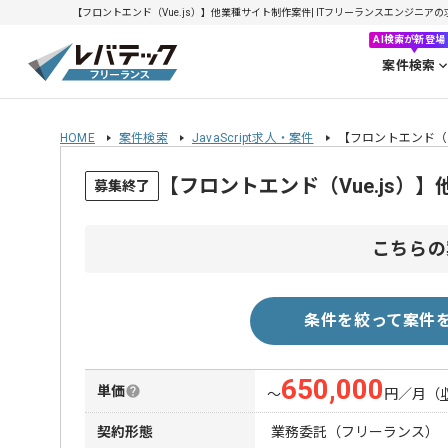
【フロントエンド（Vue.js）】他業種サイト制作案件| ITフリーランスエンジニアの求人・
AI検索が新登場
案件検索
HOME
案件検索
JavaScript求人・案件
【フロントエンド（V
【フロントエンド（Vue.js
募集終了
こちらの
条件を絞って案件
650,000
単価
〜
円／月
（
契約形態
業務委託（フリーランス）