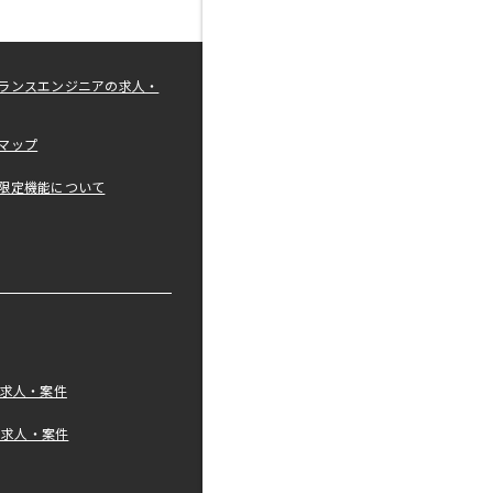
ランスエンジニアの求人・
マップ
限定機能について
の求人・案件
tの求人・案件