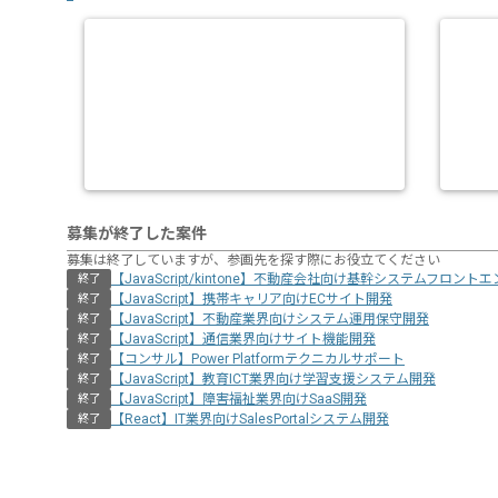
募集が終了した案件
募集は終了していますが、参画先を探す際にお役立てください
【JavaScript/kintone】不動産会社向け基幹システムフロント
終了
【JavaScript】携帯キャリア向けECサイト開発
終了
【JavaScript】不動産業界向けシステム運用保守開発
終了
【JavaScript】通信業界向けサイト機能開発
終了
【コンサル】Power Platformテクニカルサポート
終了
【JavaScript】教育ICT業界向け学習支援システム開発
終了
【JavaScript】障害福祉業界向けSaaS開発
終了
【React】IT業界向けSalesPortalシステム開発
終了