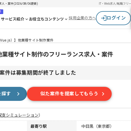
案件(2026/08/06更新)
IT・Web求人/転職
フリ
！
ログイン
採用企業の方へ
サービス紹介
お役立ちコンテンツ
ue.js）】他業種サイト制作案件
）】他業種サイト制作のフリーランス求人・案件
案件は募集期間が終了しました
を探す
似た案件を提案してもらう
収支シミュレーション
）
最寄り駅
中目黒（東京都）