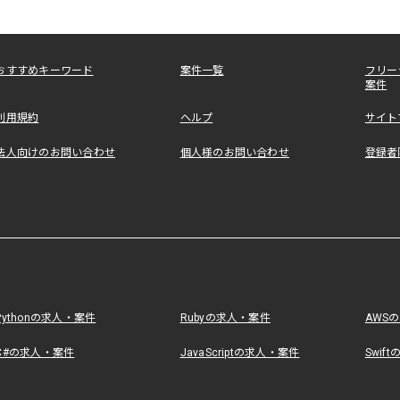
おすすめキーワード
案件一覧
フリー
案件
利用規約
ヘルプ
サイト
法人向けのお問い合わせ
個人様のお問い合わせ
登録者
Pythonの求人・案件
Rubyの求人・案件
AWS
C#の求人・案件
JavaScriptの求人・案件
Swif