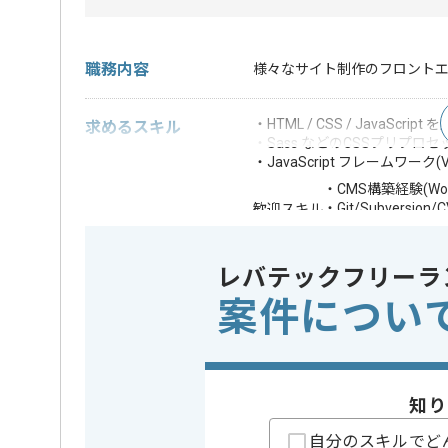
職務内容
様々なサイト制作のフロント
・HTML / CSS / JavaSc
求めるスキル
・Sass などのCSSプリプロ
・JavaScript フレームワーク(V
・CMS構築経験(Word
・Git/Subversio
歓迎スキル
・仕様書などの資
※上記に似た経験やスキルをお持ち
レバテックフリーラ
案件につい
フレームワーク
React , Vu
この案件で扱う技術
開発ツール
CVS , Word
業務内容
新規開発 
この案件のポイント
知り
担当領域/システム
Webサイ
特徴
長期プロジ
自分のスキルでど