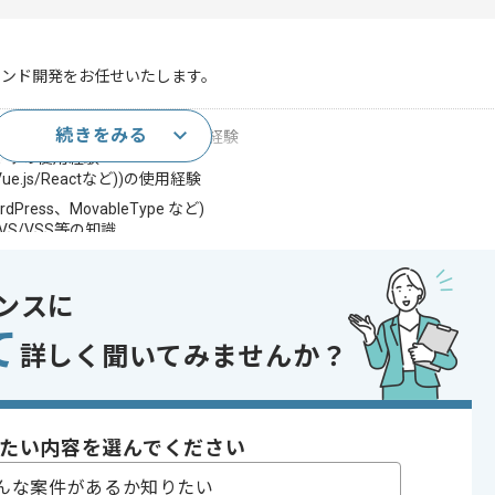
エンド開発をお任せいたします。
続きをみる
ript を用いたWebサービス開発の実務経験
セッサの使用経験
ue.js/Reactなど))の使用経験
Press、MovableType など)
n/CVS/VSS等の知識
料作成経験
であれば申し込み可能なケースもございます！まずはお気軽にご相談ください！
ンスに
て
e.js
詳しく聞いてみませんか？
Press , Git , SVN , Subversion
, 追加開発
たい内容を選んでください
ト
ェクト , 急募
んな案件があるか知りたい