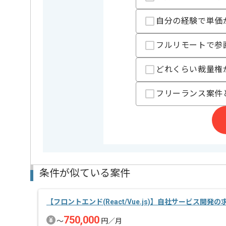
精算条件
自分の経験で単価
有
精算・お支払い
精算基準時間
140時間
フルリモートで参
支払いサイト
15日
どれくらい裁量権
担当者より
フリーランス案件
学ぶ環境が整っているため、スキルアップ意欲が高い
リニューアルだけでなく、新規のサイトの制作にも携
条件が似ている案件
【フロントエンド(React/Vue.js)】自社サービス開発
750,000
〜
円／月