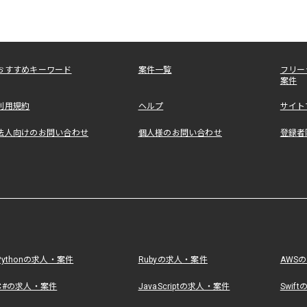
おすすめキーワード
案件一覧
フリー
案件
利用規約
ヘルプ
サイト
法人向けのお問い合わせ
個人様のお問い合わせ
登録者
Pythonの求人・案件
Rubyの求人・案件
AWS
C#の求人・案件
JavaScriptの求人・案件
Swif