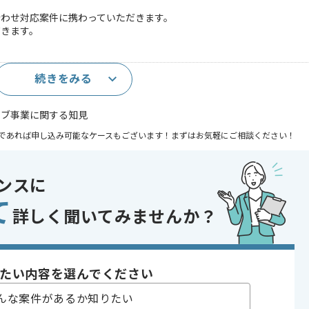
合わせ対応案件に携わっていただきます。
だきます。
続きをみる
ラブ事業に関する知見
であれば申し込み可能なケースもございます！まずはお気軽にご相談ください！
 , 30代活躍中 , 40代活躍中 , 長期プロジェクト , 急募 , BtoC向け , 新技
ンスに
能
て
詳しく聞いてみませんか？
いる企業でございます。
たい内容を選んでください
わっていただきます。
んな案件があるか知りたい
。