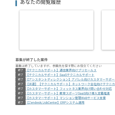
あなたの閲覧履歴
募集が終了した案件
募集は終了していますが、参画先を探す際にお役立てください
【テクニカルサポート】通信業界向けプリセールス
終了
【テクニカルサポート】SaaSテクニカルサポート
終了
【アシスタントディレクション】アパレル向けカスタマーサポー
終了
【派遣】【テクニカルサポート】ネットワーク会社向けテクニカ
終了
【カスタマーサポート】フィットネス業界向け問い合わせ対応
終了
【カスタマーサポート】教育スポーツSaaS向け導入定着推進
終了
【カスタマーサポート】マンション管理Webサービス支援
終了
【Zendesk/JobCenter】ERPシステム運用
終了