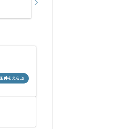
派遣
溜池山王（東京都）
条件をえらぶ