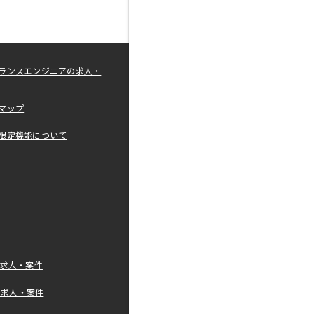
ランスエンジニアの求人・
マップ
限定機能について
の求人・案件
tの求人・案件