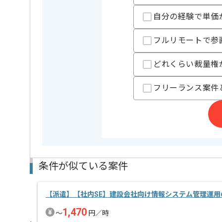
基本的には常駐での作業を見込んでおります。
自分の経験で単価
フルリモートで参
どれくらい裁量権
フリーランス案件
条件が似ている案件
【派遣】【社内SE】建設会社向け情報システム管理運用
1,470
〜
円／時