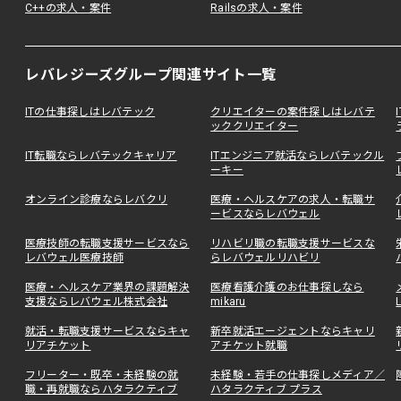
C++の求人・案件
Railsの求人・案件
レバレジーズグループ関連サイト一覧
ITの仕事探しはレバテック
クリエイターの案件探しはレバテ
ッククリエイター
IT転職ならレバテックキャリア
ITエンジニア就活ならレバテックル
ーキー
オンライン診療ならレバクリ
医療・ヘルスケアの求人・転職サ
ービスならレバウェル
医療技師の転職支援サービスなら
リハビリ職の転職支援サービスな
レバウェル医療技師
らレバウェルリハビリ
医療・ヘルスケア業界の課題解決
医療看護介護のお仕事探しなら
支援ならレバウェル株式会社
mikaru
就活・転職支援サービスならキャ
新卒就活エージェントならキャリ
リアチケット
アチケット就職
フリーター・既卒・未経験の就
未経験・若手の仕事探しメディア／
職・再就職ならハタラクティブ
ハタラクティブ プラス