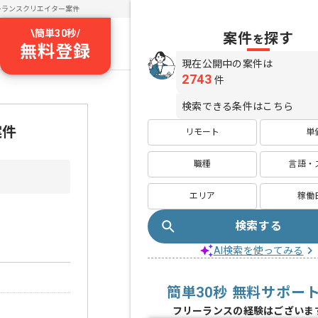
ーランスクリエイター案件
\
簡単30秒
/
案件
探す
を
無料登録
現在公開中の案件は
2743
件
検索できる条件はこちら
案件
リモート
単
職種
言語・
エリア
稼働
検索する
AI検索を使ってみる
簡単30秒 無料サポー
フリーランスの経験はございま