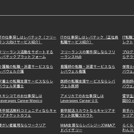
ITの仕事探しはレバテック（フリー
ITの仕事探しはレバテック（正社員
IT転
ランス向けサービス紹介）
転職サービス紹介）
レクト
フリーランス活動をサポートする
フリーランスの案件探しならフリ
プログ
レバテックプラットフォーム
ーランスHub
らテラ
介護職の転職・派遣サービスなら
看護師の転職・派遣サービスなら
保育士
レバウェル介護
レバウェル看護
バウェ
栄養士の転職支援サービスならレ
医師の転職支援サービスならレバ
薬剤師
バウェル栄養士
ウェル医師
バウェ
メキシコでのお仕事探しは
アメリカでのお仕事探しは
留学生
Leverages Career Mexico
Leverages Career U.S.
国GO.
新卒就活無料コミュニティならキャ
新卒就活スカウトならキャリアチ
若手ハ
リアチケットカフェ
ケット就職スカウト
ャリア
障がい者雇用ならワークリア
M&A支援ならレバレジーズM&Aア
らくら
ドバイザリー
わんコ