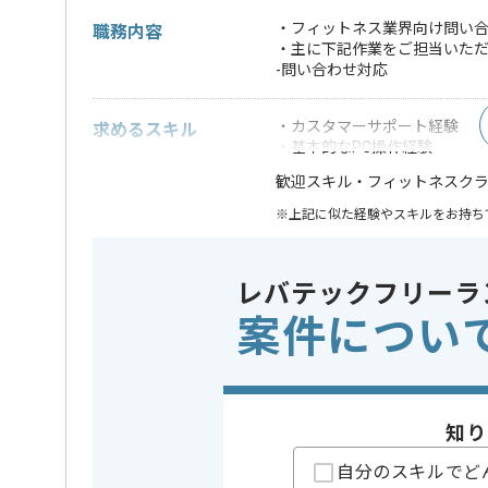
・フィットネス業界向け問い
職務内容
・主に下記作業をご担当いた
-問い合わせ対応
・カスタマーサポート経験
求めるスキル
・基本的なPC操作経験
・フィットネスク
歓迎スキル
※上記に似た経験やスキルをお持ち
特徴
20代活躍中
この案件のポイント
レバテックフリーラ
日から可
案件につい
担当者より
会員管理ソリューションの開発、提供事業を展開して
知り
今回はフィットネス業界向け問い合わせ対応案件に携
自分のスキルでど
カスタマーサポート経験を活かしたい方にお勧めです