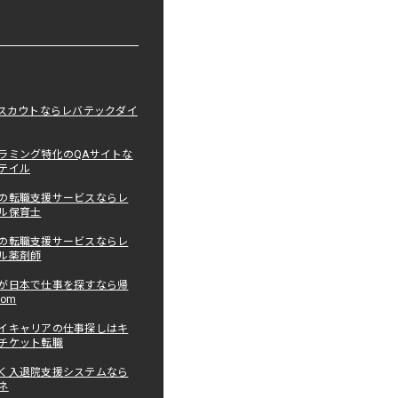
職スカウトならレバテックダイ
ラミング特化のQAサイトな
テイル
の転職支援サービスならレ
ル保育士
の転職支援サービスならレ
ル薬剤師
が日本で仕事を探すなら帰
com
イキャリアの仕事探しはキ
チケット転職
く入退院支援システムなら
ネ