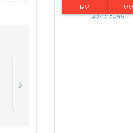
はい
い
ログインはこちら
【派遣】【PMO】家賃保
証事業向けシステム開発支
援の求人・案件
5,250
〜
円／時
派遣
溜池山王（東京都）