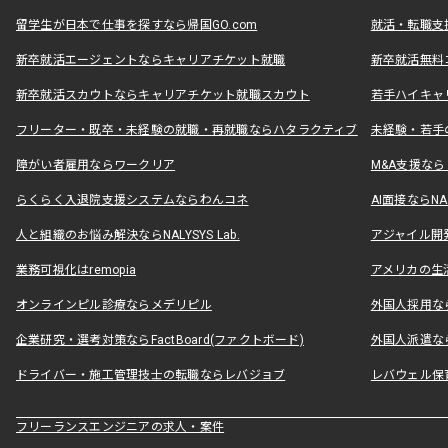
留学生が日本で仕事を探すなら帰国GO.com
就活・転職支
新卒就活エージェントならキャリアチケット就職
新卒就活無料
新卒就活スカウトならキャリアチケット就職スカウト
若手ハイキャ
フリーター・既卒・未経験の就職・再就職ならハタラクティブ
未経験・若手
障がい者雇用ならワークリア
M&A支援な
らくらく入退院支援システムならわんコネ
AI面接ならNAL
人と組織のお悩み解決ならNALYSYS Lab.
アジャイル開発なら
業務可視化はremopia
アメリカの生活
オンラインピル診療ならメデリピル
外国人採用ならLe
企業研究・選考対策ならFactBoard(ファクトボード)
外国人派遣なら
ドライバー・施工管理技士の転職ならレバジョブ
レバウェル保
フリーランスエンジニアの求人・案件