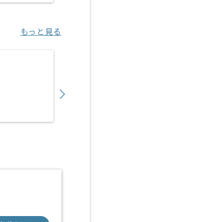
もっと見る
【英会話アプリ】サウンドエフェクト制作の
600,000
〜
円／月
業務委託
六本木（東京都）