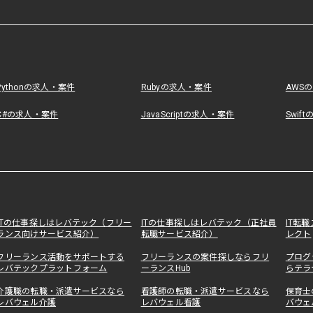
Pythonの求人・案件
Rubyの求人・案件
AWS
C#の求人・案件
JavaScriptの求人・案件
Swif
ITの仕事探しはレバテック（フリー
ITの仕事探しはレバテック（正社員
IT転
ランス向けサービス紹介）
転職サービス紹介）
レクト
フリーランス活動をサポートする
フリーランスの案件探しならフリ
プログ
レバテックプラットフォーム
ーランスHub
らテラ
介護職の転職・派遣サービスなら
看護師の転職・派遣サービスなら
保育士
レバウェル介護
レバウェル看護
バウェ