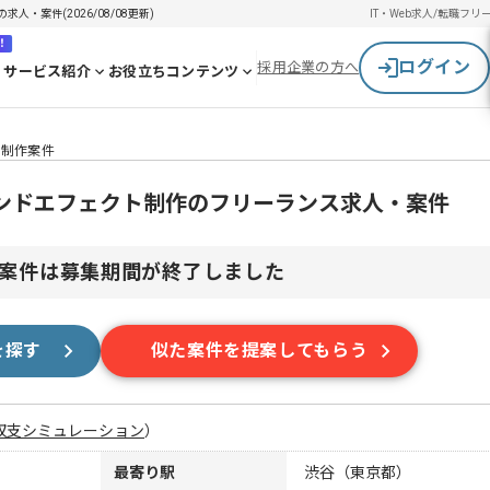
・案件(2026/08/08更新)
IT・Web求人/転職
フリ
！
ログイン
採用企業の方へ
サービス紹介
お役立ちコンテンツ
ト制作案件
ンドエフェクト制作のフリーランス求人・案件
案件は募集期間が終了しました
を探す
似た案件を提案してもらう
収支シミュレーション
）
最寄り駅
渋谷（東京都）