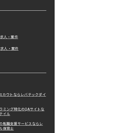
の求人・案件
tの求人・案件
職スカウトならレバテックダイ
ラミング特化のQAサイトな
テイル
の転職支援サービスならレ
ル保育士