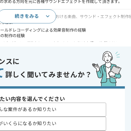
ーの求める方向を元に各種サウンドエフェクトを作成して頂きます。
続きをみる
映画/ドラマなどの映像制作における楽曲、サウンド・エフェクト制作
使用経験
ィールドレコーディングによる効果音制作の経験
での制作の経験
であれば申し込み可能なケースもございます！まずはお気軽にご相談ください！
ゲーム , コンシューマーゲーム
ンスに
 , 20代活躍中 , 30代活躍中 , 急募 , 従業員1000名以上の会社 , 40代
て
詳しく聞いてみませんか？
たい内容を選んでください
んな案件があるか知りたい
がいくらになるか知りたい