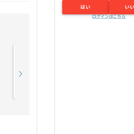
はい
い
ログインはこちら
【TV番組】音響制作の求
人・案件
600,000
〜
円／月
業務委託
新橋（東京都）