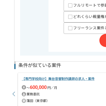
フルリモートで参
ゲーム開発会社出身者が多く、
より面白いコンテンツを作ることにこだわっている企
ゲーム好きな方、積極的にコミュニケーションが取れ
どれくらい裁量権
自らキャッチアップが出来る方を求めています。
フリーランス案件
条件が似ている案件
【専門学校向け】舞台音響制作講師の求人・案件
600,000
〜
円／月
業務委託
蒲田（東京都）