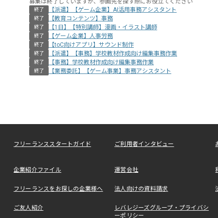
募集は終了していますが、参画先を探す際にお役立てください
【派遣】【ゲーム企業】AI活用事務アシスタント
終了
【教育コンテンツ】事務
終了
【1日】【特別講師】漫画・イラスト講師
終了
【ゲーム企業】人事労務
終了
【toC向けアプリ】サウンド制作
終了
【派遣】【事務】学校教材作成向け編集事務作業
終了
【事務】学校教材作成向け編集事務作業
終了
【業務委託】【ゲーム事業】事務アシスタント
終了
フリーランススタートガイド
ご利用者インタビュー
企業紹介ファイル
運営会社
フリーランスをお探しの企業様へ
法人向けの資料請求
ご友人紹介
レバレジーズグループ・プライバシ
ーポリシー