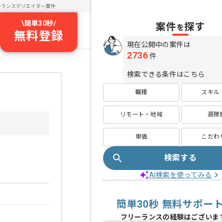
ーランスクリエイター案件
\
簡単30秒
/
案件
探す
を
無料登録
現在公開中の案件は
2736
件
検索できる条件はこちら
職種
スキル
リモート・地域
週稼
単価
こだわ
検索する
AI検索を使ってみる
簡単30秒 無料サポー
フリーランスの経験はございま