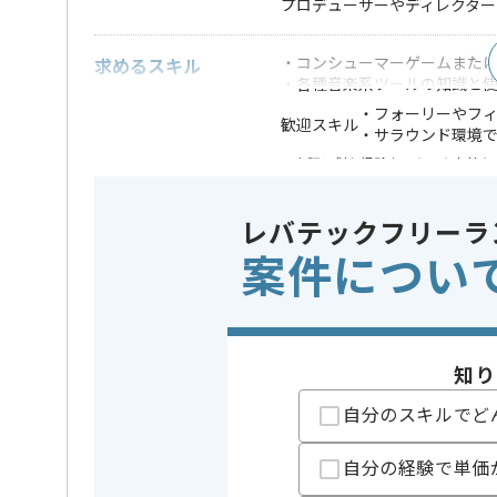
プロデューサーやディレクタ
・コンシューマーゲームまたは
求めるスキル
・各種音楽系ツールの知識と
・フォーリーやフ
歓迎スキル
・サラウンド環境
※上記に似た経験やスキルをお持ち
業界
ソーシャル
この案件のポイント
レバテックフリーラ
特徴
参画実績あり
案件につい
歓迎
担当者より
知り
総ユーザー数3000万人を超える
自分のスキルでど
大手ソーシャルゲーム会社での業務となります。
世の中に面白いゲームを提供するために、
自分の経験で単価
クオリティをとことん追求する集団です。