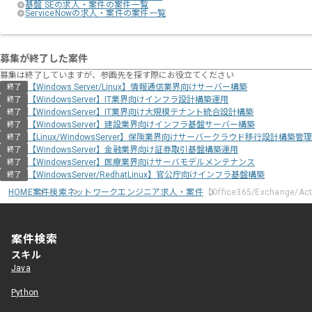
基盤 SEの求人・案件の案件一覧
ServiceNowの求人・案件の案件一覧
募集が終了した案件
募集は終了していますが、参画先を探す際にお役立てください
【Windows Server/Linux】情報通信業界向けサーバー構築
終了
【WindowsServer】IT業界向けインフラ設計構築運用
終了
【WindowsServer】IT業界向け大規模テナント統合設計構築
終了
【WindowsServer】建設業界向けインフラ基盤サーバー構築
終了
【Linux/WindowsServer】保険業界向けサーバークラウド移行設計構築管理
終了
【WindowsServer】金融業界向け証券取引基盤構築運用
終了
【WindowsServer】医療業界向けサーバモデルメンテナンス
終了
【WindowsServer/RedhatLinux】官公庁向けインフラ基盤構築
終了
HOME
案件検索
ネットワークエンジニア求人・案件
【Office365/Exchange
案件検索
スキル
Java
Python