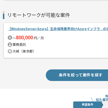
認証やメール等幅広い知識/経験が得ら
リモートワークが可能な案件
インフラ構築または運用経験が5年以上
ミドルウェア､リーダー対応が可能な方に
【WindowsServer/Azure】生命保険業界向けAzureインフラ..
800,000
〜
円／月
業務委託
大崎（東京都）
条件を絞って案件を探す
似た案
希望条件