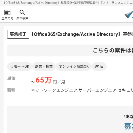
【Office365/Exchange/Active Directory】基盤設計/基盤運用管理案件| ITフリーランスエン
企業の方
案件検索
【Office365/Exchange/Active Dire
募集終了
こちらの案件は
リモートOK
副業・複業
オンライン商談OK
週1日
単価
65
万
〜
円／月
職種
ネットワークエンジニア
,
サーバーエンジニア
,
セキュ
あ
募