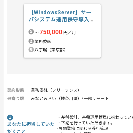
【WindowsServer】サー
バシステム運用保守導入技
術...の求人・案件
750,000
〜
円／月
業務委託
八丁堀（東京都）
契約形態
業務委託（フリーランス）
最寄り駅
みなとみらい（神奈川県）/一部リモート
・基盤設計、基盤運用管理に携わってい
・下記を行っていただきます。
あなたに担当していた
-展開業務に関わる移行管理
だくこと