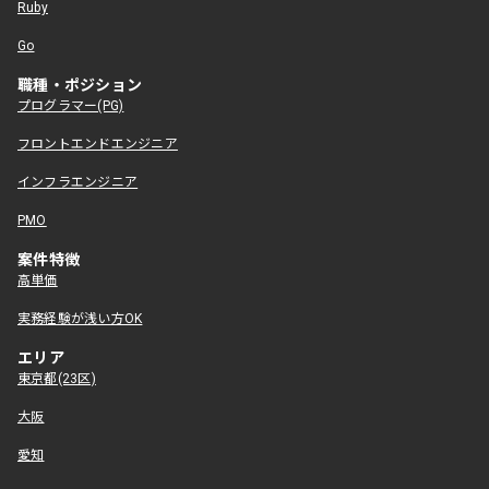
Ruby
Go
職種・ポジション
プログラマー(PG)
フロントエンドエンジニア
インフラエンジニア
PMO
案件特徴
高単価
実務経験が浅い方OK
エリア
東京都(23区)
大阪
愛知