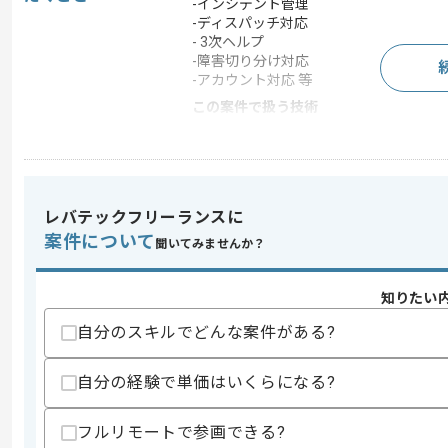
-インシデント管理
-ディスパッチ対応
- 3次ヘルプ
-障害切り分け対応
-アカウント対応 等
この案件で扱う技術
OS
Windows Server
クラウド
Office 365
レバテックフリーランスに
案件について
求めるスキル
聞いてみませんか？
スキル
・下記いずれかに当てはまること
-インフラ構築または運用経験 5年以上
知りたい
-ミドルウェアおよびインフラ関連の構築
O365(特にExchange Online 等)
自分のスキルでどんな案件がある?
MTA/Azure Active Directory
Skype/ServiceNow
自分の経験で単価はいくらになる?
Windows Server
-ITILに準拠した運用設計または運用管理
フルリモートで参画できる?
歓迎スキル