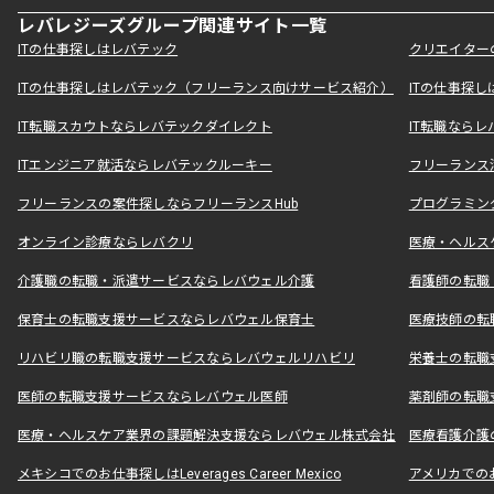
レバレジーズグループ関連サイト一覧
ITの仕事探しはレバテック
クリエイター
ITの仕事探しはレバテック（フリーランス向けサービス紹介）
ITの仕事探
IT転職スカウトならレバテックダイレクト
IT転職なら
ITエンジニア就活ならレバテックルーキー
フリーランス
フリーランスの案件探しならフリーランスHub
プログラミン
オンライン診療ならレバクリ
医療・ヘルス
介護職の転職・派遣サービスならレバウェル介護
看護師の転職
保育士の転職支援サービスならレバウェル保育士
医療技師の転
リハビリ職の転職支援サービスならレバウェルリハビリ
栄養士の転職
医師の転職支援サービスならレバウェル医師
薬剤師の転職
医療・ヘルスケア業界の課題解決支援ならレバウェル株式会社
医療看護介護の
メキシコでのお仕事探しはLeverages Career Mexico
アメリカでのお仕事