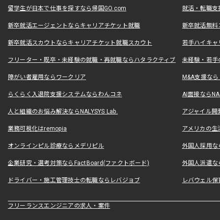
留学生が日本で仕事を探すなら帰国GO.com
就活・転職支
新卒就活エージェントならキャリアチケット就職
新卒就活無料
新卒就活スカウトならキャリアチケット就職スカウト
若手ハイキャ
フリーター・既卒・未経験の就職・再就職ならハタラクティブ
未経験・若手
障がい者雇用ならワークリア
M&A支援な
らくらく入退院支援システムならわんコネ
AI面接ならNAL
人と組織のお悩み解決ならNALYSYS Lab.
アジャイル開発なら
業務可視化はremopia
アメリカの生活
オンラインピル診療ならメデリピル
外国人採用ならLe
企業研究・選考対策ならFactBoard(ファクトボード)
外国人派遣なら
ドライバー・施工管理技士の転職ならレバジョブ
レバウェル保
フリーランスエンジニアの求人・案件