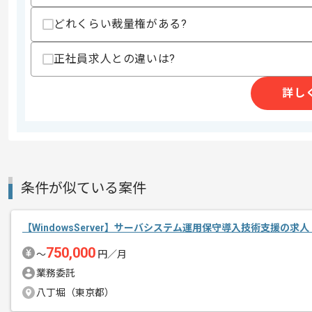
・Office365/Exchangeの経験
・ビジネスレベルの英語力
どれくらい裁量権がある?
・リーダー経験
・ヘルプデスク経験
正社員求人との違いは?
・ネットワーク/Windows Server 2018/H
・大規模メールシステムの移行展開の対
詳し
スキルに不安がある方へ
上記に似た経験やスキルをお持ちであれば申
商談回数
1回
条件が似ている案件
その他募集要項
募集人数
3人
作業開始日
2021/10/01
【WindowsServer】サーバシステム運用保守導入技術支援の求
750,000
〜
円／月
業務委託
レバテック実績のある企業です。
エージェントからのコ
八丁堀（東京都）
通常の運用や構築案件のみならず、音声(Lyn
メント