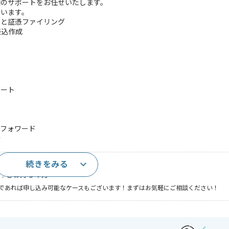
門のサポートをお任せいたします。
ています。
）と証憑ファイリング
振込作成
ポート
ーフォワード
行
続きをみる
験3年以上
スキルをお持ちの方
であれば申し込み可能なケースもございます！まずはお気軽にご相談ください！
ルゲーム
 , 30代活躍中