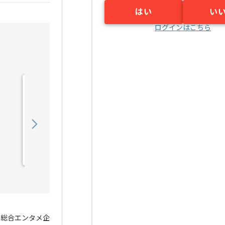
はい
い
ログインはこちら
【TV番組】音響制作の求
人・案件
600,000
〜
円／月
業務委託
新橋（東京都）
る総合エンタメ企