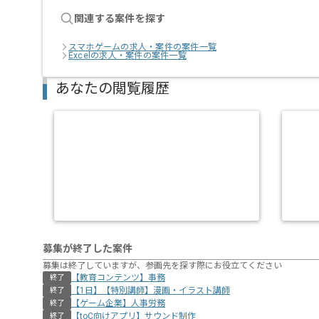
関連する案件を探す
スマホゲームの求人・案件の案件一覧
Excelの求人・案件の案件一覧
あなたの閲覧履歴
募集が終了した案件
募集は終了していますが、参画先を探す際にお役立てください
【教育コンテンツ】事務
終了
【1日】【特別講師】漫画・イラスト講師
終了
【ゲーム企業】人事労務
終了
【toC向けアプリ】サウンド制作
終了