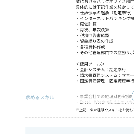
業におけるバックオフィス部
具体的には下記作業を想定し
・仕訳伝票の起票（勘定奉行
・インターネットバンキング
・原価計算
・月次、年次決算
・税務申告書確認
・資金繰り表の作成
・各種資料作成
・その他管理部門での庶務サ
＜使用ツール＞
・会計システム：勘定奉行
・請求書管理システム：マネ
・固定資産管理：固定資産奉
・事業会社での経理財務実務経
求めるスキル
・Excel、Word中級以上の
※上記に似た経験やスキルをお持ち
業界
ソーシャ
この案件のポイント
特徴
20代活躍中