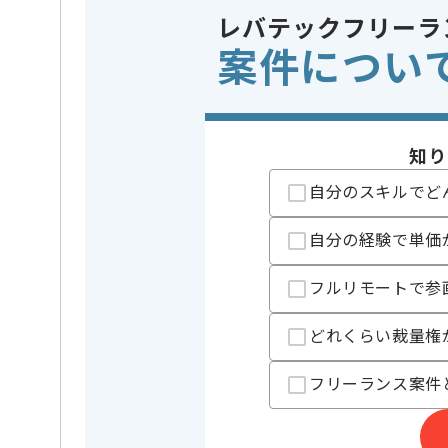
レバテックフリーラ
精算条件
有
精算・お支払い
案件につい
精算基準時間
150時間
支払いサイト
15日
知り
担当者より
自分のスキルでど
2017年4月度のゲーム実況の総視聴回数は約2億回を
某有名ゲーム実況動画では7000万再生近く視聴されて
自分の経験で単価
社内メンバーの9割がクリエイターのため、
フルリモートで参
自社の配信サービスのクオリティにも定評があります
裁量の幅も広く大規模プロジェクトをお任せするため
どれくらい裁量権
動画編集ディレクターとして経験を積みたい方にオス
フリーランス案件
Youtubeを見るのが好きな方は、制作の裏側を見る貴