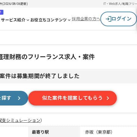
26/08/06更新)
IT・Web求人/転職
フリ
！
ログイン
採用企業の方へ
サービス紹介
お役立ちコンテンツ
経理財務のフリーランス求人・案件
案件は募集期間が終了しました
を探す
似た案件を提案してもらう
収支シミュレーション
）
最寄り駅
赤坂（東京都）