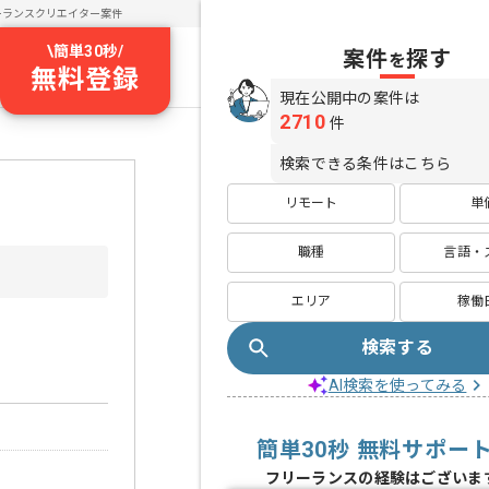
ーランスクリエイター案件
\
簡単30秒
/
案件
探す
を
無料登録
現在公開中の案件は
2710
件
検索できる条件はこちら
リモート
単
職種
言語・
エリア
稼働
検索する
AI検索を使ってみる
簡単30秒 無料サポー
フリーランスの経験はございま