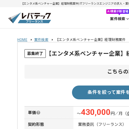
【エンタメ系ベンチャー企業】経理財務案件| ITフリーランスエンジニアの求人・案件(20
AI検索が新登場
案件検索
HOME
案件検索
【エンタメ系ベンチャー企業】経理財務案件
【エンタメ系ベンチャー企業】
募集終了
こちらの
条件を絞って案件
430,000
単価
〜
円／月
（
契約形態
業務委託（フリーランス）