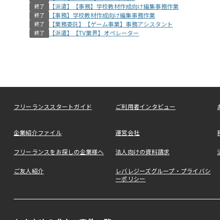
【派遣】【事務】学校教材作成向け編集事務作業
終了
【事務】学校教材作成向け編集事務作業
終了
【業務委託】【ゲーム事業】事務アシスタント
終了
【派遣】【TV業界】オペレーター
終了
フリーランススタートガイド
ご利用者インタビュー
企業紹介ファイル
運営会社
フリーランスをお探しの企業様へ
法人向けの資料請求
ご友人紹介
レバレジーズグループ・プライバシ
ーポリシー