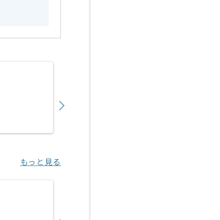
【TV番組】音響制作の求人・案件
600,000
〜
円／月
業務委託
新橋（東京都）
もっと見る
【英会話アプリ】サウンドエフェクト制作の
600,000
〜
円／月