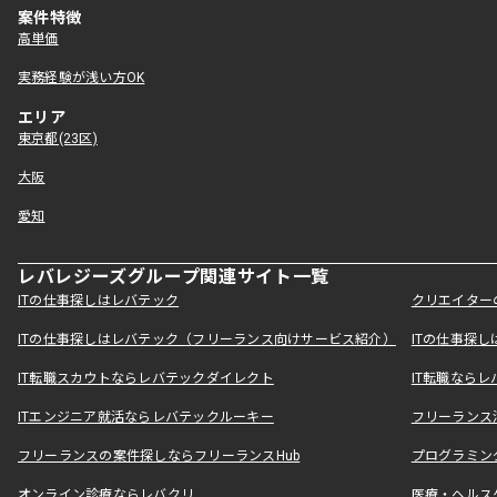
案件特徴
高単価
実務経験が浅い方OK
エリア
東京都(23区)
大阪
愛知
レバレジーズグループ関連サイト一覧
ITの仕事探しはレバテック
クリエイター
ITの仕事探しはレバテック（フリーランス向けサービス紹介）
ITの仕事探
IT転職スカウトならレバテックダイレクト
IT転職なら
ITエンジニア就活ならレバテックルーキー
フリーランス
フリーランスの案件探しならフリーランスHub
プログラミン
オンライン診療ならレバクリ
医療・ヘルス