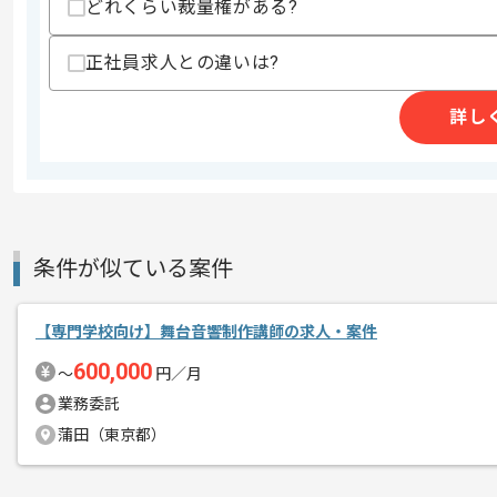
どれくらい裁量権がある?
商談回数
1回
その他募集要項
募集人数
2人
正社員求人との違いは?
作業開始日
2026/03/23
詳し
ゲームや技術が好きで、積極的にコミュ
エージェントからのコ
自らキャッチアップが出来る方を求めて
メント
条件が似ている案件
技術力が高く、新しい技術を常に取り入
メンバー全員がおもしろいものを作って
【専門学校向け】舞台音響制作講師の求人・案件
モチベーションの高い集団です。
600,000
〜
円／月
【スマホ×海外】という視点でヒットア
業務委託
蒲田（東京都）