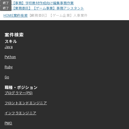
【事務】学校教材作成向け編集事務作業
終了
【業務委託】【ゲーム事業】事務アシスタント
終了
HOME
案件検索
【業務委託】【ゲーム企業】人事案件
案件検索
スキル
Java
Python
Ruby
Go
職種・ポジション
プログラマー(PG)
フロントエンドエンジニア
インフラエンジニア
PMO