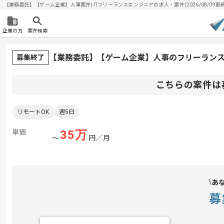
【業務委託】【ゲーム企業】人事案件| ITフリーランスエンジニアの求人・案件(2026/08/09更新
企業の方
案件検索
【業務委託】【ゲーム企業】人事のフリーラン
募集終了
こちらの案件は
リモートOK
週5日
単価
35
万
〜
円／月
あ
募