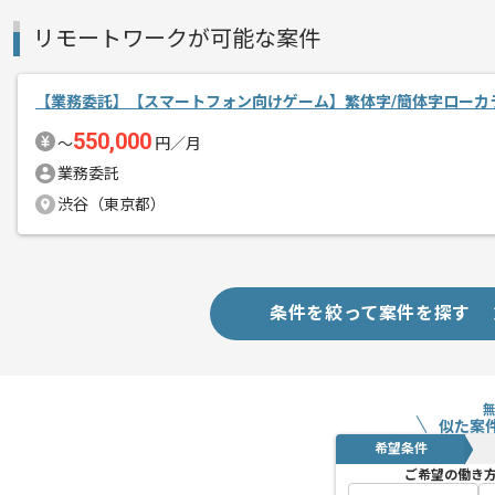
リモートワークが可能な案件
【業務委託】【スマートフォン向けゲーム】繁体字/簡体字ローカ
550,000
〜
円／月
業務委託
渋谷（東京都）
条件を絞って案件を探す
似た案
希望条件
ご希望の働き