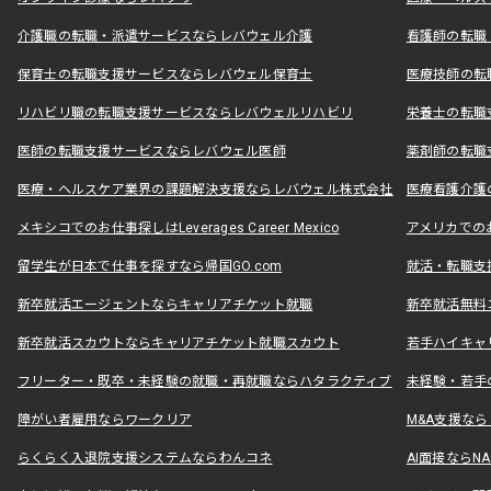
介護職の転職・派遣サービスならレバウェル介護
看護師の転職
保育士の転職支援サービスならレバウェル保育士
医療技師の転
リハビリ職の転職支援サービスならレバウェルリハビリ
栄養士の転職
医師の転職支援サービスならレバウェル医師
薬剤師の転職
医療・ヘルスケア業界の課題解決支援ならレバウェル株式会社
医療看護介護の
メキシコでのお仕事探しはLeverages Career Mexico
アメリカでのお仕事
留学生が日本で仕事を探すなら帰国GO.com
就活・転職支
新卒就活エージェントならキャリアチケット就職
新卒就活無料
新卒就活スカウトならキャリアチケット就職スカウト
若手ハイキャ
フリーター・既卒・未経験の就職・再就職ならハタラクティブ
未経験・若手
障がい者雇用ならワークリア
M&A支援な
らくらく入退院支援システムならわんコネ
AI面接ならNAL