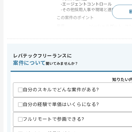
-エージェントコントロール
-その他採用人事や現場と連携した申し
この案件のポイント
業界
ソーシャルゲーム , 
特徴
参画実績あり , 20代活
レバテックフリーランスに
求めるスキル
案件について
聞いてみませんか？
スキル
・事務としての調整や交渉の経験
・PC実務使用経験(ExcelやGoogle
知りたい
歓迎スキル
・事業会社での採用人事や労務経験
自分のスキルでどんな案件がある?
・人材会社でのRAやCAおよびアシスタ
自分の経験で単価はいくらになる?
スキルに不安がある方へ
上記に似た経験やスキルをお持ちであれば申
フルリモートで参画できる?