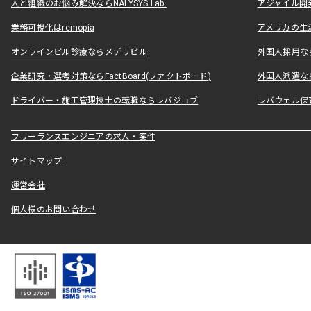
人と組織のお悩み解決ならNALYSYS Lab.
アジャイル開発なら
業務可視化はremopia
アメリカの生活
オンラインピル診療ならメデリピル
外国人採用ならLe
企業研究・選考対策ならFactBoard(ファクトボード)
外国人派遣なら
ドライバー・施工管理技士の転職ならレバジョブ
レバウェル保
フリーランスエンジニアの求人・案件
サイトマップ
運営会社
個人様のお問い合わせ