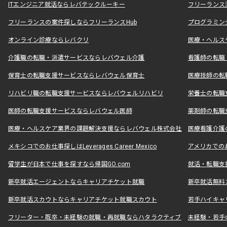
ITエンジニア就活ならレバテックルーキー
フリーランス
フリーランスの案件探しならフリーランスHub
プログラミン
オンライン診療ならレバクリ
医療・ヘルス
介護職の転職・派遣サービスならレバウェル介護
看護師の転職
保育士の転職支援サービスならレバウェル保育士
医療技師の転
リハビリ職の転職支援サービスならレバウェルリハビリ
栄養士の転職
医師の転職支援サービスならレバウェル医師
薬剤師の転職
医療・ヘルスケア業界の課題解決支援ならレバウェル株式会社
医療看護介護の
メキシコでのお仕事探しはLeverages Career Mexico
アメリカでのお仕事
留学生が日本で仕事を探すなら帰国GO.com
就活・転職支
新卒就活エージェントならキャリアチケット就職
新卒就活無料
新卒就活スカウトならキャリアチケット就職スカウト
若手ハイキャ
フリーター・既卒・未経験の就職・再就職ならハタラクティブ
未経験・若手