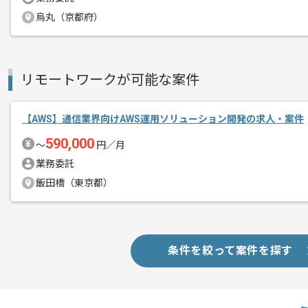
烏丸（京都府）
トップクラスのシェアを誇る老舗総合メ
な清掃ブランドを展開し、近年では医療
変化に合わせて多角的な事業展開を進め
リモートワークが可能な案件
現在、同社では長年培ってきたモノづく
進しております。お知らせ等でもWeb
【AWS】通信業界向けAWS運用ソリューション開発の求人・案件
通り、顧客体験（CX）の向上や営業活
590,000
〜
円／月
にモダンなIT技術を融合させ、サプラ
業務委託
のフェーズにインフラやシステムの側面
飯田橋（東京都）
条件を絞って案件を探す