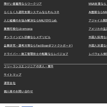
障がい者雇用ならワークリア
M&A支援な
らくらく入退院支援システムならわんコネ
AI面接ならNAL
人と組織のお悩み解決ならNALYSYS Lab.
アジャイル開発なら
業務可視化はremopia
アメリカの生活
オンラインピル診療ならメデリピル
外国人採用ならLe
企業研究・選考対策ならFactBoard(ファクトボード)
外国人派遣なら
ドライバー・施工管理技士の転職ならレバジョブ
レバウェル保
フリーランスエンジニアの求人・案件
サイトマップ
運営会社
個人様のお問い合わせ