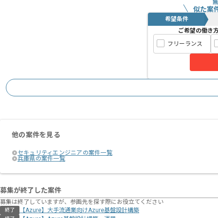
似た案
希望条件
ご希望の働き
フリーランス
他の案件を見る
セキュリティエンジニアの案件一覧
兵庫県の案件一覧
募集が終了した案件
募集は終了していますが、参画先を探す際にお役立てください
【Azure】大手流通業向けAzure基盤設計構築
終了