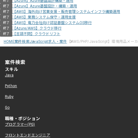
【Azure】Azure基盤設計構築・運用
終了
【Azure】Azure基盤設計・構築・運用
終了
【AWS】海外向け営業支援・販売管理システムインフラ構築運用
終了
【AWS】業務システム保守・運用支援
終了
【AWS】電力会社向け認証基盤システムOS移行
終了
【Azure/AWS】クラウド移行
終了
【言語不問】クラウドリフト
終了
HOME
案件検索
JavaScript求人・案件
【AWS/PHP/JavaScript】環境
案件検索
スキル
Java
Python
Ruby
Go
職種・ポジション
プログラマー(PG)
フロントエンドエンジニア