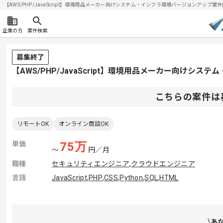
【AWS/PHP/JavaScript】環境用品メーカー向けシステム・インフラ環境バージョンアップ案件| 
企業の方
案件検索
募集終了
【AWS/PHP/JavaScript】環境用品メーカー向け
こちらの案件は
リモートOK
オンライン商談OK
単価
75
万
〜
円／月
職種
セキュリティエンジニア
,
クラウドエンジニア
言語
JavaScript
,
PHP
,
CSS
,
Python
,
SQL
,
HTML
あ