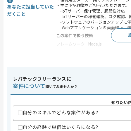
・環境用品メーカー向けシステム・イン
・主に下記作業をご担当いただきます。
あなたに担当していた
-IoTサーバー保守管理、脆弱性対応
だくこと
-IoTサーバーの稼働確認、ログ確認、
-ソフトウェアのバージョンアップに伴
-Webアプリケーションの画面修正、
この案件で扱う技術
フレームワーク
Node.js
クラウド
AWS
この案件のポイント
業務内容
情報セキュリティ
レバテックフリーランスに
特徴
BtoB向け
案件について
聞いてみませんか？
求めるスキル
知りたい
スキル
・AWS環境化でのインフラ運用保守経験
自分のスキルでどんな案件がある?
・Webアプリケーション開発または改修
・HTML、CSS、JavaScript、PHP
自分の経験で単価はいくらになる?
歓迎スキル