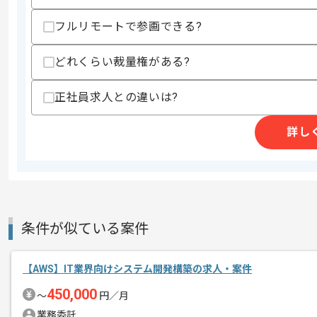
・AIを活用したプログラム改修経験
フルリモートで参画できる?
・IoTシステムの運用経験
スキルに不安がある方へ
どれくらい裁量権がある?
上記に似た経験やスキルをお持ちであれば申
正社員求人との違いは?
詳し
商談回数
2回
その他募集要項
募集人数
1人
作業開始日
2026/07/01
条件が似ている案件
リモートワーク：立ち上がり1ヶ月ほど
エージェントからのコ
す。
メント
【AWS】IT業界向けシステム開発構築の求人・案件
※立ち上がり期間やリモート頻度は習熟
450,000
〜
円／月
業務委託
本案件は、創業から75年以上の歴史を