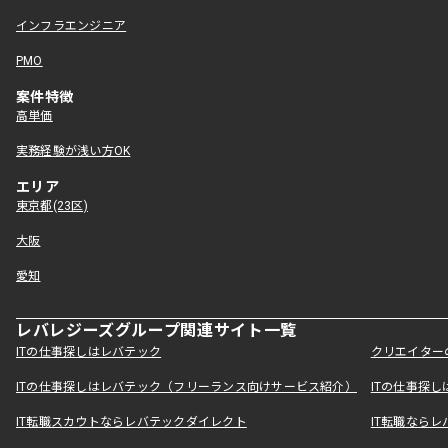
インフラエンジニア
PMO
案件特徴
高単価
実務経験が浅い方OK
エリア
東京都(23区)
大阪
愛知
レバレジーズグループ関連サイト一覧
ITの仕事探しはレバテック
クリエイター
ITの仕事探しはレバテック（フリーランス向けサービス紹介）
ITの仕事探
IT転職スカウトならレバテックダイレクト
IT転職なら