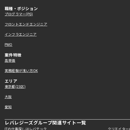
職種・ポジション
プログラマー(PG)
フロントエンドエンジニア
インフラエンジニア
PMO
案件特徴
高単価
実務経験が浅い方OK
エリア
東京都(23区)
大阪
愛知
レバレジーズグループ関連サイト一覧
ITの仕事探しはレバテック
クリエイター