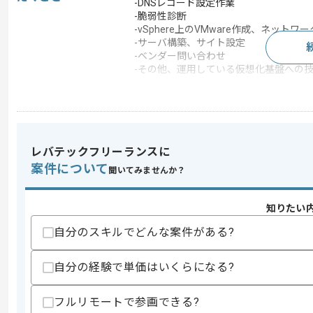
-DNSレコード設定作業
-脆弱性診断
-vSphere上のVMware作成、ネットワ
-サーバ構築、サイト設定
-ベンダー問い合わせ
-その他、運用している仮想化基盤への
この案件で扱う技術
DB
MySQL
Webサーバー
Apache , Nginx
開発ツール
GitHub , VMware , Git , 
レバテックフリーランスに
案件について
聞いてみませんか？
この案件のポイント
業界
放送・出版・音楽・芸
知りたい
業務内容
サーバ構築
自分のスキルでどんな案件がある?
自分の経験で単価はいくらになる?
求めるスキル
スキル
・インフラ構築、運用、障害対応の経験
・アプリケーションエンジニアと協力し
フルリモートで参画できる?