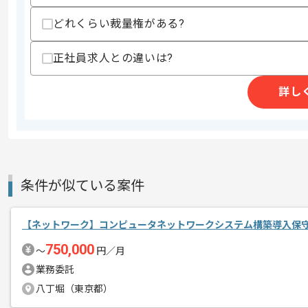
・Webサービスのインフラエンジニアの
歓迎スキル
どれくらい裁量権がある?
・サーバ、ネットワーク機器の物理作業
正社員求人との違いは?
スキルに不安がある方へ
上記に似た経験やスキルをお持ちであれば申
詳し
商談回数
2回
その他募集要項
募集人数
1人
条件が似ている案件
作業開始日
2021/04/20
【ネットワーク】コンピュータネットワークシステム構築導入保
出版企業向けのインフラ構築運用に携わ
750,000
〜
円／月
エージェントからのコ
メント
業務委託
八丁堀（東京都）