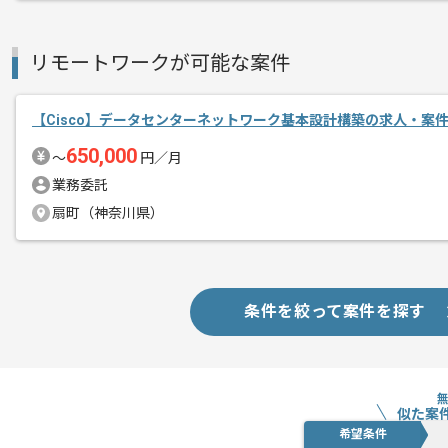
リモートワークが可能な案件
【Cisco】データセンターネットワーク基本設計構築の求人・案
650,000
〜
円／月
業務委託
扇町（神奈川県）
条件を絞って案件を探す
似た案
希望条件