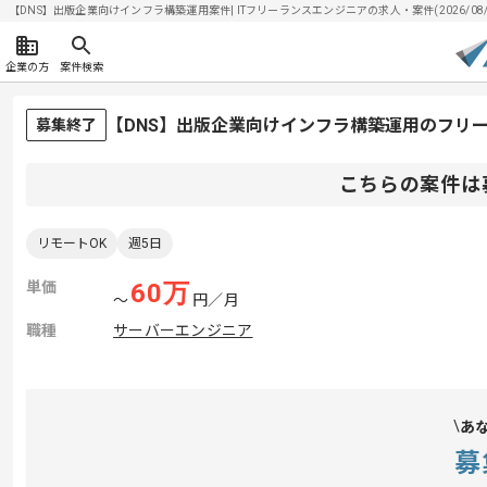
【DNS】出版企業向けインフラ構築運用案件| ITフリーランスエンジニアの求人・案件(2026/08/
企業の方
案件検索
【DNS】出版企業向けインフラ構築運用のフリ
募集終了
こちらの案件は
リモートOK
週5日
単価
60
万
〜
円／月
職種
サーバーエンジニア
あ
募