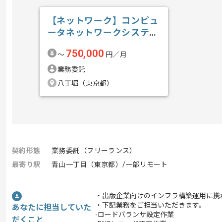
【ネットワーク】コンピュ
ータネットワークシステム
構築導入保守...の求人・案
750,000
〜
円／月
件
業務委託
八丁堀（東京都）
契約形態
業務委託（フリーランス）
最寄り駅
青山一丁目（東京都）/一部リモート
・出版企業向けのインフラ構築運用に携
・下記業務をご担当いただきます。
あなたに担当していた
-ロードバランサ設定作業
だくこと