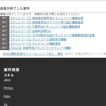
募集が終了した案件
募集は終了していますが、参画先を探す際にお役立てください
【ネットワーク】情報通信業界向けネットワーク構築支援
終了
【ネットワーク】保険業界向けクラウド移行設計構築運用
終了
【ネットワーク】IT業界向けネットワーク設計構築運用
終了
【ネットワーク】生成AI活用PoC
終了
【ネットワーク】大手印刷会社向けネットワーク基盤開発設計支援
終了
【ネットワーク】ネットワーク運用保守構築
終了
【ネットワーク】ネットワーク構築運用
終了
【Cisco】多業界向けネットワークインフラ構築
終了
HOME
案件検索
サーバーエンジニア求人・案件
【DNS】出版企業向けインフラ
案件検索
スキル
Java
Python
Ruby
Go