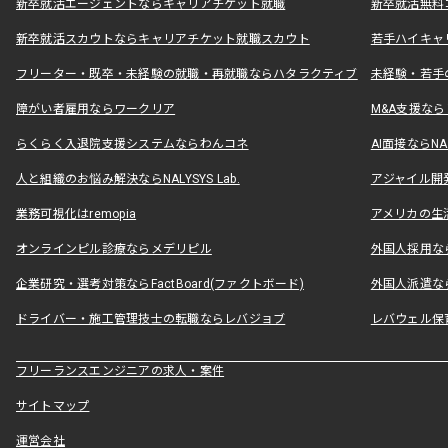
新卒就活エージェントならキャリアチケット就職
新卒就活無料
新卒就活スカウトならキャリアチケット就職スカウト
若手ハイキャ
フリーター・既卒・未経験の就職・再就職ならハタラクティブ
未経験・若手
障がい者雇用ならワークリア
M&A支援な
らくらく入退院支援システムならわんコネ
AI面接ならNAL
人と組織のお悩み解決ならNALYSYS Lab.
アジャイル開発なら
業務可視化はremopia
アメリカの生活
オンラインピル診療ならメデリピル
外国人採用ならLe
企業研究・選考対策ならFactBoard(ファクトボード)
外国人派遣なら
ドライバー・施工管理技士の転職ならレバジョブ
レバウェル保
フリーランスエンジニアの求人・案件
サイトマップ
運営会社