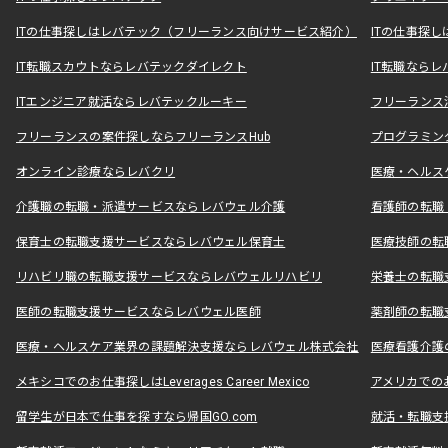
ITの仕事探しはレバテック（フリーランス向けサービス紹介）
ITの仕事探
IT転職スカウトならレバテックダイレクト
IT転職なら
ITエンジニア就活ならレバテックルーキー
フリーランス
フリーランスの案件探しならフリーランスHub
プログラミン
オンライン診療ならレバクリ
医療・ヘルス
介護職の転職・派遣サービスならレバウェル介護
看護師の転職
保育士の転職支援サービスならレバウェル保育士
医療技師の転
リハビリ職の転職支援サービスならレバウェルリハビリ
栄養士の転職
医師の転職支援サービスならレバウェル医師
薬剤師の転職
医療・ヘルスケア業界の課題解決支援ならレバウェル株式会社
医療看護介護の
メキシコでのお仕事探しはLeverages Career Mexico
アメリカでのお仕事
留学生が日本で仕事を探すなら帰国GO.com
就活・転職支