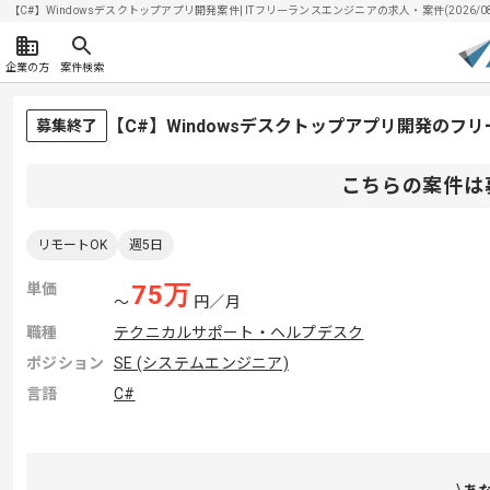
【C#】Windowsデスクトップアプリ開発案件| ITフリーランスエンジニアの求人・案件(2026/08
企業の方
案件検索
【C#】Windowsデスクトップアプリ開発のフ
募集終了
こちらの案件は
リモートOK
週5日
単価
75
万
〜
円／月
職種
テクニカルサポート・ヘルプデスク
ポジション
SE (システムエンジニア)
言語
C#