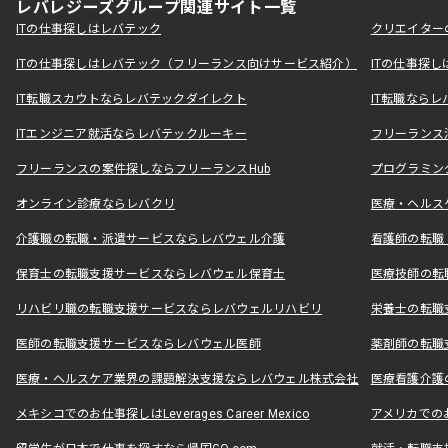
レバレジーズグループ関連サイト一覧
ITの仕事探しはレバテック
クリエイター
ITの仕事探しはレバテック（フリーランス向けサービス紹介）
ITの仕事探
IT転職スカウトならレバテックダイレクト
IT転職なら
ITエンジニア就活ならレバテックルーキー
フリーランス
フリーランスの案件探しならフリーランスHub
プログラミン
オンライン診療ならレバクリ
医療・ヘルス
介護職の転職・派遣サービスならレバウェル介護
看護師の転職
保育士の転職支援サービスならレバウェル保育士
医療技師の転
リハビリ職の転職支援サービスならレバウェルリハビリ
栄養士の転職
医師の転職支援サービスならレバウェル医師
薬剤師の転職
医療・ヘルスケア業界の課題解決支援ならレバウェル株式会社
医療看護介護の
メキシコでのお仕事探しはLeverages Career Mexico
アメリカでのお仕事