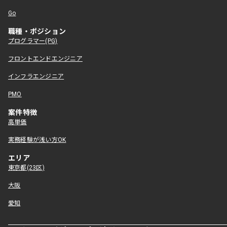
Go
職種・ポジション
プログラマー(PG)
フロントエンドエンジニア
インフラエンジニア
PMO
案件特徴
高単価
実務経験が浅い方OK
エリア
東京都(23区)
大阪
愛知