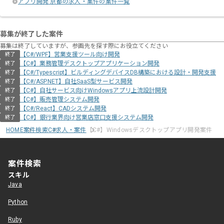
アプリ開発 京都の求人・案件の案件一覧
募集が終了した案件
募集は終了していますが、参画先を探す際にお役立てください
【C#/WPF】営業支援ツール向け開発
終了
【C#】業務管理デスクトップアプリケーション開発
終了
【C#/Typescript】ビルディングデバイスDB構築における設計・開発支援
終了
【C#/ASP.NET】自社SaaS型サービス開発
終了
【C#】自社サービス向けWindowsアプリ上流設計開発
終了
【C#】販売管理システム開発
終了
【C#/React】CADシステム開発
終了
【C#】銀行業界向け営業店窓口支援システム開発
終了
HOME
案件検索
C#求人・案件
【C#】Windowsデスクトップアプリ開発案件
案件検索
スキル
Java
Python
Ruby