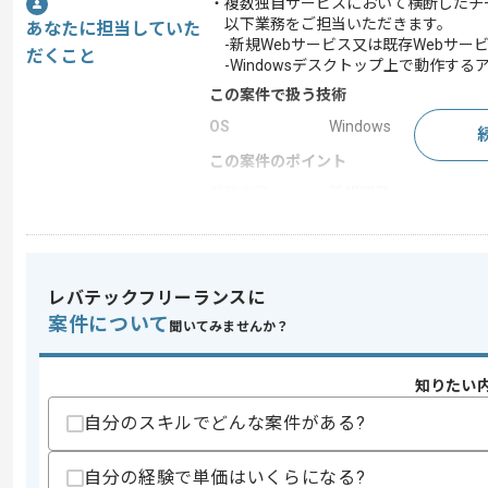
・複数独自サービスにおいて横断したチ
以下業務をご担当いただきます。
あなたに担当していた
-新規Webサービス又は既存Webサービ
だくこと
-Windowsデスクトップ上で動作する
この案件で扱う技術
OS
Windows
この案件のポイント
業務内容
新規開発
特徴
参画実績あり
レバテックフリーランスに
求めるスキル
案件について
聞いてみませんか？
スキル
・Windowsデスクトップアプリ開発経験
・C#の開発経験
・WPFでの開発経験
知りたい
自分のスキルでどんな案件がある?
スキルに不安がある方へ
上記に似た経験やスキルをお持ちであれば申
自分の経験で単価はいくらになる?