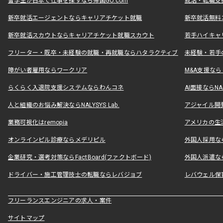
留学生が日本で仕事を探すなら帰国GO.com
就活・転職支
新卒就活エージェントならキャリアチケット就職
新卒就活無料
新卒就活スカウトならキャリアチケット就職スカウト
若手ハイキャ
フリーター・既卒・未経験の就職・再就職ならハタラクティブ
未経験・若手
障がい者雇用ならワークリア
M&A支援な
らくらく入退院支援システムならわんコネ
AI面接ならNAL
人と組織のお悩み解決ならNALYSYS Lab.
アジャイル開発なら
業務可視化はremopia
アメリカの生活
オンラインピル診療ならメデリピル
外国人採用ならLe
企業研究・選考対策ならFactBoard(ファクトボード)
外国人派遣なら
ドライバー・施工管理技士の転職ならレバジョブ
レバウェル保
フリーランスエンジニアの求人・案件
サイトマップ