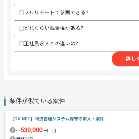
フルリモートで参画できる?
精算条件
有
精算・お支払い
精算基準時間
140時間〜180時間
どれくらい裁量権がある?
支払いサイト
15日
正社員求人との違いは?
詳し
商談回数
1回
その他募集要項
募集人数
1人
作業開始日
2021/12/01
条件が似ている案件
レバテック実績多数の企業の案件となり
エージェントからのコ
長期的に腰を据えての参画を希望されて
メント
【C#.NET】物流管理システム保守の求人・案件
530,000
〜
円／月