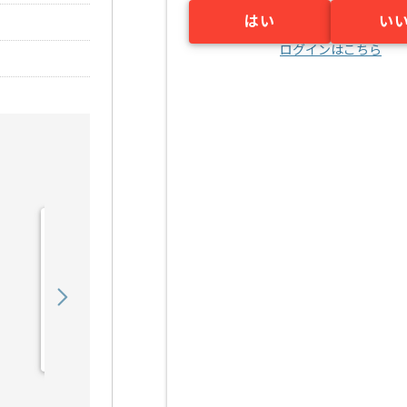
はい
い
ログインはこちら
【データサイエンティス
ト】大学向けデータ利活用
の求人・案件
900,000
〜
円／月
業務委託
小山（栃木県）