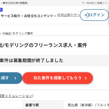
(2026/08/08更新)
IT・Web求人/転職
フリ
！
ログイン
採用企業の方へ
サービス紹介
お役立ちコンテンツ
ータ抽出/モデリング案件
出/モデリングのフリーランス求人・案件
案件は募集期間が終了しました
を探す
似た案件を提案してもらう
収支シミュレーション
）
最寄り駅
恵比寿（東京都）/フルリ