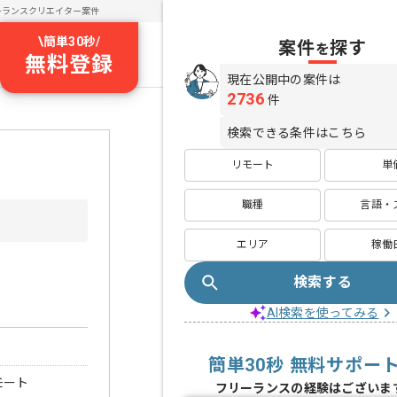
ーランスクリエイター案件
\
簡単30秒
/
案件
探す
を
無料登録
現在公開中の案件は
2736
件
検索できる条件はこちら
リモート
単
職種
言語・
エリア
稼働
検索する
AI検索を使ってみる
簡単30秒 無料サポー
モート
フリーランスの経験はございま