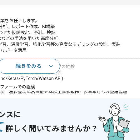
作業をお任せします。
分析、レポート作成、BI構築
わせた仮説設定、予測、検証
定木などの手法を用いた高度分析
機械学習、深層学習、強化学習等の高度なモデリングの設計、実装
殊なデータ活用
続きをみる
ョンしての統計解析、モデリングの経験
イブラリを用いたモデリング経験
o/Keras/PyTorch/Watson API)
グファームでの経験
学習、強化学習等の高度な分析手法を駆使したモデリング実務経験
術への理解と大規模データの抽出、加工の経験（Hadoop、Spark、S
ける深層学習、強化学習等の先端分析手法の研究経験
ゴリズムへの高い感度とリサーチ力、理解力
ンスに
であれば申し込み可能なケースもございます！まずはお気軽にご相談ください！
て
詳しく聞いてみませんか？