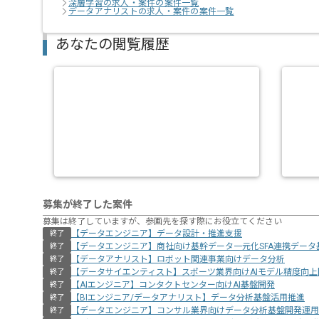
深層学習の求人・案件の案件一覧
データアナリストの求人・案件の案件一覧
あなたの閲覧履歴
募集が終了した案件
募集は終了していますが、参画先を探す際にお役立てください
【データエンジニア】データ設計・推進支援
終了
【データエンジニア】商社向け基幹データ一元化SFA連携データ
終了
【データアナリスト】ロボット関連事業向けデータ分析
終了
【データサイエンティスト】スポーツ業界向けAIモデル精度向上
終了
【AIエンジニア】コンタクトセンター向けAI基盤開発
終了
【BIエンジニア/データアナリスト】データ分析基盤活用推進
終了
【データエンジニア】コンサル業界向けデータ分析基盤開発運用
終了