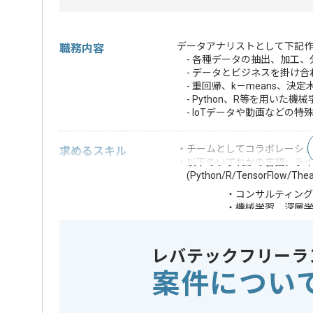
データアナリストとして下記
職務内容
- 各種データの抽出、加工、
- データとビジネスを掛け合
- 重回帰、k－means、決
- Python、R等を用いた
- IoTデータや動画などの特
・チームとしてコラボレーシ
求めるスキル
・以下のいずれかの言語、ラ
(Python/R/TensorFlow/Thean
・コンサルティン
・機械学習、深層
・ビッグデータ基盤技
歓迎スキル
・大学/大学院にお
・新規の数理アル
レバテックフリーラ
※上記に似た経験やスキルをお持ち
案件につい
フレームワーク
この案件で扱う技術
Spark