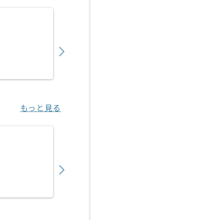
【データサイエンティスト】大学向けデータ
900,000
〜
円／月
業務委託
小山（栃木県）
もっと見る
【データサイエンティスト】生鮮青果物業界
900,000
〜
円／月
業務委託
新宿（東京都）