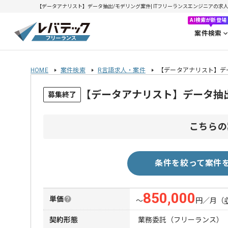
【データアナリスト】データ抽出/モデリング案件| ITフリーランスエンジニアの求人・案件
AI検索が新登場
案件検索
HOME
案件検索
R言語求人・案件
【データアナリスト】デ
【データアナリスト】データ抽
募集終了
こちらの
条件を絞って案件
850,000
単価
〜
円／月
（
契約形態
業務委託（フリーランス）