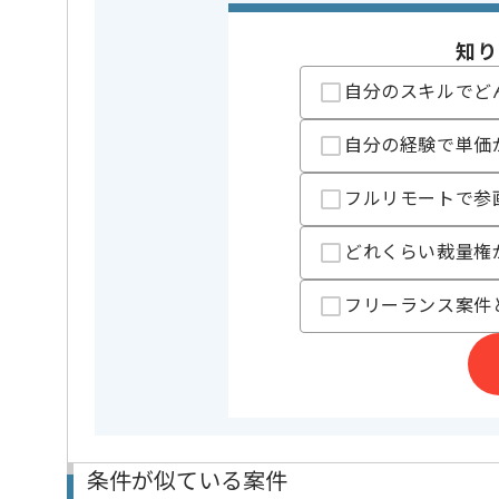
業務内容
データマ
この案件のポイント
知り
特徴
急募 , 週
自分のスキルでど
精算条件
有
精算・お支払い
自分の経験で単価
精算基準時間
140時間
支払いサイト
15日
フルリモートで参
どれくらい裁量権
担当者より
フリーランス案件
大手コンサルティングファームとの協業によって生ま
データアクティベーションカンパニーです。
案件豊富なため、長期的にご活躍いただくことも可能
条件が似ている案件