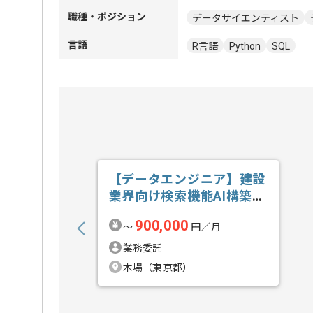
職種・ポジション
データサイエンティスト
言語
R言語
Python
SQL
【データエンジニア】建設
業界向け検索機能AI構築の
求人・案件
900,000
〜
円／月
業務委託
木場（東京都）