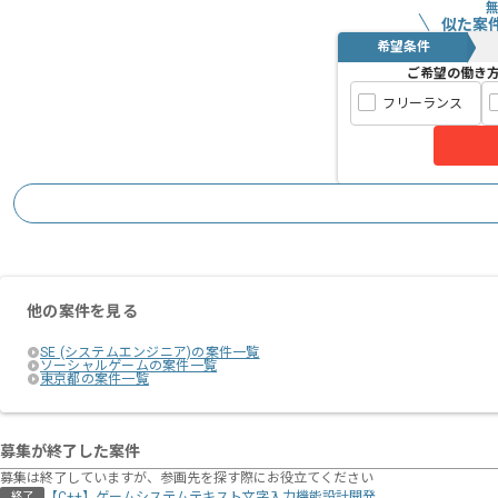
似た案
希望条件
ご希望の働き
フリーランス
他の案件を見る
SE (システムエンジニア)の案件一覧
ソーシャルゲームの案件一覧
東京都の案件一覧
募集が終了した案件
募集は終了していますが、参画先を探す際にお役立てください
【C++】ゲームシステムテキスト文字入力機能設計開発
終了