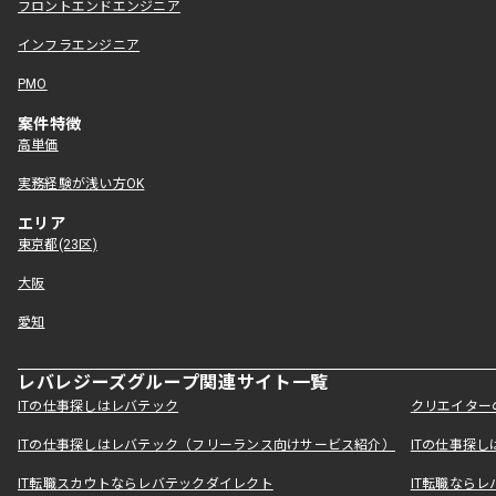
フロントエンドエンジニア
インフラエンジニア
PMO
案件特徴
高単価
実務経験が浅い方OK
エリア
東京都(23区)
大阪
愛知
レバレジーズグループ関連サイト一覧
ITの仕事探しはレバテック
クリエイター
ITの仕事探しはレバテック（フリーランス向けサービス紹介）
ITの仕事探
IT転職スカウトならレバテックダイレクト
IT転職なら