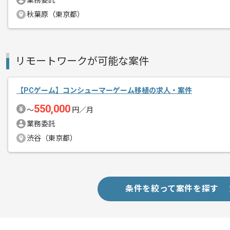
業務委託
商談回数
1回
その他募集要項
秋葉原（東京都）
募集人数
1人
作業開始日
2022/03/16
リモートワークが可能な案件
スマートフォン向けゲームの企画、
エージェントからのコ
開発、運営を行っている企業です。
【PCゲーム】コンシューマーゲーム移植の求人・案件
メント
550,000
〜
円／月
2018年8月に移転したオフィスは革新
業務委託
清潔感で溢れており大変好評です。
渋谷（東京都）
一人あたりに任せてもらえる裁量権も大
スキルアップが期待できる案件でござい
条件を絞って案件を探す