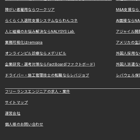
障がい者雇用ならワークリア
M&A支援な
らくらく入退院支援システムならわんコネ
AI面接ならNAL
人と組織のお悩み解決ならNALYSYS Lab.
アジャイル開発なら
業務可視化はremopia
アメリカの生活
オンラインピル診療ならメデリピル
外国人採用ならLe
企業研究・選考対策ならFactBoard(ファクトボード)
外国人派遣なら
ドライバー・施工管理技士の転職ならレバジョブ
レバウェル保
フリーランスエンジニアの求人・案件
サイトマップ
運営会社
個人様のお問い合わせ