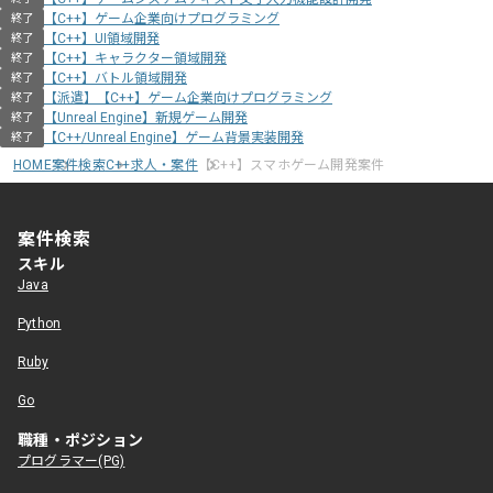
【C++】ゲーム企業向けプログラミング
終了
【C++】UI領域開発
終了
【C++】キャラクター領域開発
終了
【C++】バトル領域開発
終了
【派遣】【C++】ゲーム企業向けプログラミング
終了
【Unreal Engine】新規ゲーム開発
終了
【C++/Unreal Engine】ゲーム背景実装開発
終了
HOME
案件検索
C++求人・案件
【C++】スマホゲーム開発案件
案件検索
スキル
Java
Python
Ruby
Go
職種・ポジション
プログラマー(PG)