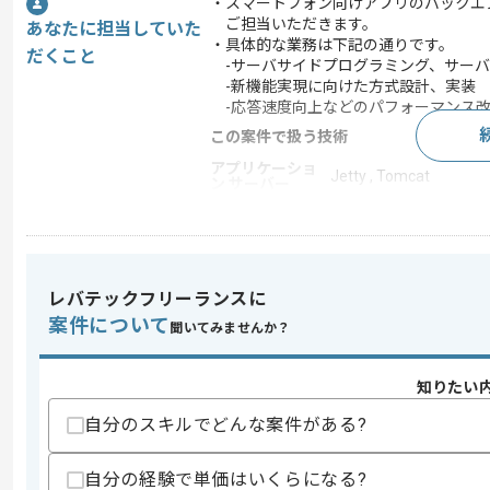
・スマートフォン向けアプリのバックエ
ご担当いただきます。
あなたに担当していた
・具体的な業務は下記の通りです。
だくこと
-サーバサイドプログラミング、サーバ
-新機能実現に向けた方式設計、実装
-応答速度向上などのパフォーマンス
この案件で扱う技術
アプリケーショ
Jetty , Tomcat
ン サーバー
ゲームエンジン
Unity
開発ツール
Git , Jenkins , SVN , Su
この案件のポイント
レバテックフリーランスに
業界
ソーシャルゲーム
案件について
聞いてみませんか？
業務内容
ゲーム開発
特徴
20代活躍中 , 30代活
知りたい
自分のスキルでどんな案件がある?
求めるスキル
自分の経験で単価はいくらになる?