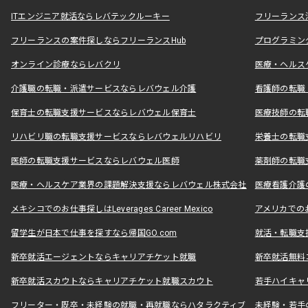
ITエンジニア就活ならレバテックルーキー
フリーランス
フリーランスの案件探しならフリーランスHub
プログラミン
オンライン診療ならレバクリ
医療・ヘルス
介護職の転職・派遣サービスならレバウェル介護
看護師の転職
保育士の転職支援サービスならレバウェル保育士
医療技師の転
リハビリ職の転職支援サービスならレバウェルリハビリ
栄養士の転職
医師の転職支援サービスならレバウェル医師
薬剤師の転職
医療・ヘルスケア業界の課題解決支援ならレバウェル株式会社
医療看護介護の
メキシコでのお仕事探しはLeverages Career Mexico
アメリカでのお仕事
留学生が日本で仕事を探すなら帰国GO.com
就活・転職支
新卒就活エージェントならキャリアチケット就職
新卒就活無料
新卒就活スカウトならキャリアチケット就職スカウト
若手ハイキャ
フリーター・既卒・未経験の就職・再就職ならハタラクティブ
未経験・若手