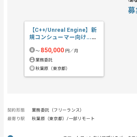
あ
募
【C++/Unreal Engine】新
規コンシューマー向け...の
求人・案件
850,000
〜
円／月
業務委託
秋葉原（東京都）
契約形態
業務委託（フリーランス）
最寄り駅
秋葉原（東京都）/一部リモート