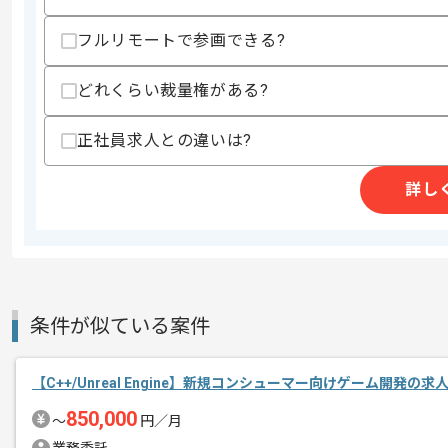
スキル
・C++を用いた開発実務経験
・ゲーム開発経験
フルリモートで参画できる?
歓迎スキル
・ゲーム会社、エンタメ業界での開発経
どれくらい裁量権がある?
・システム全体のアーキテクチャ設計、
・クラウドプラットフォームの利用経験
正社員求人との違いは?
・データベースサーバ、アプリケーショ
・非機能要件に対するテストや不具合対
詳し
スキルに不安がある方へ
上記に似た経験やスキルをお持ちであれば申
精算条件
有
条件が似ている案件
精算・お支払い
精算基準時間
140時間〜200時間
支払いサイト
15日
【C++/Unreal Engine】新規コンシューマー向けゲーム開発の求
850,000
〜
円／月