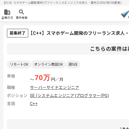
【C++】スマホゲーム開発案件| ITフリーランスエンジニアの求人・案件(2026/08/06更新)
企業の方
案件検索
【C++】スマホゲーム開発のフリーランス求人
募集終了
こちらの案件は
リモートOK
オンライン商談OK
週5日
単価
70
万
〜
円／月
職種
サーバーサイドエンジニア
ポジション
SE (システムエンジニア)
プログラマー(PG)
言語
C++