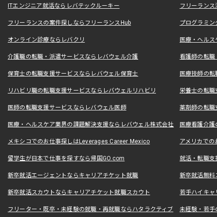
ITエンジニア就活ならレバテックルーキー
フリーランス
フリーランスの案件探しならフリーランスHub
プログラミン
オンライン診療ならレバクリ
医療・ヘルス
介護職の転職・派遣サービスならレバウェル介護
看護師の転職
保育士の転職支援サービスならレバウェル保育士
医療技師の転
リハビリ職の転職支援サービスならレバウェルリハビリ
栄養士の転職
医師の転職支援サービスならレバウェル医師
薬剤師の転職
医療・ヘルスケア業界の課題解決支援ならレバウェル株式会社
医療看護介護の
メキシコでのお仕事探しはLeverages Career Mexico
アメリカでのお仕事
留学生が日本で仕事を探すなら帰国GO.com
就活・転職支
新卒就活エージェントならキャリアチケット就職
新卒就活無料
新卒就活スカウトならキャリアチケット就職スカウト
若手ハイキャ
フリーター・既卒・未経験の就職・再就職ならハタラクティブ
未経験・若手