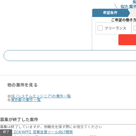
似た案
希望条件
ご希望の働き
フリーランス
他の案件を見る
SE (システムエンジニア)の案件一覧
東京都の案件一覧
募集が終了した案件
募集は終了していますが、参画先を探す際にお役立てください
【C#/WPF】営業支援ツール向け開発
終了