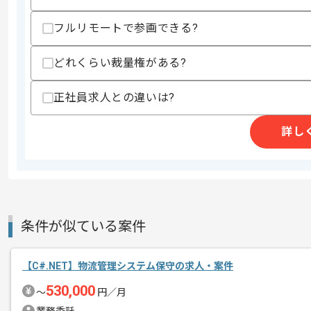
スキルに不安がある方へ
上記に似た経験やスキルをお持ちであれば申
フルリモートで参画できる?
どれくらい裁量権がある?
精算条件
有
正社員求人との違いは?
精算・お支払い
精算基準時間
140時間〜180時間
支払いサイト
15日
詳し
商談回数
1回
その他募集要項
募集人数
2人
条件が似ている案件
作業開始日
2022/11/16
【C#.NET】物流管理システム保守の求人・案件
レバテックでの実績がある企業の案件で
530,000
〜
円／月
エージェントからのコ