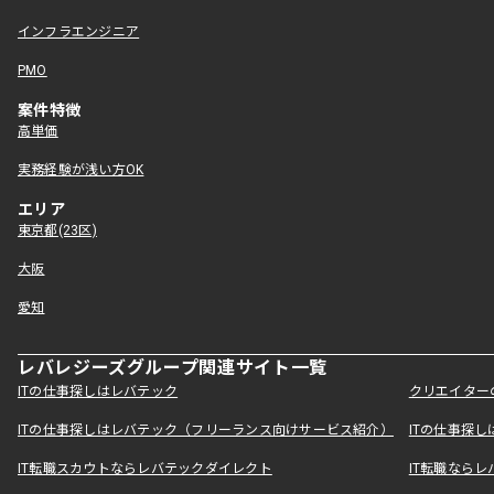
インフラエンジニア
PMO
案件特徴
高単価
実務経験が浅い方OK
エリア
東京都(23区)
大阪
愛知
レバレジーズグループ関連サイト一覧
ITの仕事探しはレバテック
クリエイター
ITの仕事探しはレバテック（フリーランス向けサービス紹介）
ITの仕事探
IT転職スカウトならレバテックダイレクト
IT転職なら