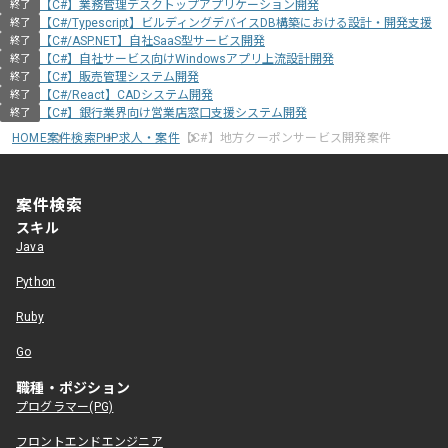
【C#】業務管理デスクトップアプリケーション開発
終了
【C#/Typescript】ビルディングデバイスDB構築における設計・開発支援
終了
【C#/ASP.NET】自社SaaS型サービス開発
終了
【C#】自社サービス向けWindowsアプリ上流設計開発
終了
【C#】販売管理システム開発
終了
【C#/React】CADシステム開発
終了
【C#】銀行業界向け営業店窓口支援システム開発
終了
HOME
案件検索
PHP求人・案件
【C#】地方クーポンサービス開発案件
案件検索
スキル
Java
Python
Ruby
Go
職種・ポジション
プログラマー(PG)
フロントエンドエンジニア