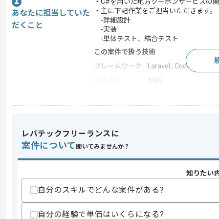
・C#を用いた地方クーポンサービスの
・主に下記作業をご担当いただきます。
あなたに担当していた
-詳細設計
だくこと
-実装
-単体テスト、結合テスト
この案件で扱う技術
フレームワーク
Laravel , CodeIgniter
クラウド
AWS
この案件のポイント
業務内容
追加開発
特徴
長期プロジェクト , Bt
レバテックフリーランスに
案件について
聞いてみませんか？
求めるスキル
知りたい
スキル
・C#を用いた開発経験
自分のスキルでどんな案件がある?
歓迎スキル
・基本設計以降一貫した開発工程の実務
自分の経験で単価はいくらになる?