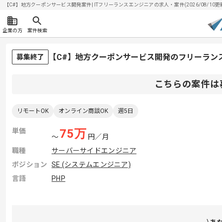
【C#】地方クーポンサービス開発案件| ITフリーランスエンジニアの求人・案件(2026/08/10更
企業の方
案件検索
【C#】地方クーポンサービス開発のフリーラン
募集終了
こちらの案件は
リモートOK
オンライン商談OK
週5日
単価
75
万
〜
円／月
職種
サーバーサイドエンジニア
ポジション
SE (システムエンジニア)
言語
PHP