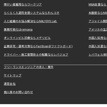
障がい者雇用ならワークリア
M&A支援な
らくらく入退院支援システムならわんコネ
AI面接ならNAL
人と組織のお悩み解決ならNALYSYS Lab.
アジャイル開発なら
業務可視化はremopia
アメリカの生活
オンラインピル診療ならメデリピル
外国人採用ならLe
企業研究・選考対策ならFactBoard(ファクトボード)
外国人派遣なら
ドライバー・施工管理技士の転職ならレバジョブ
レバウェル保
フリーランスエンジニアの求人・案件
サイトマップ
運営会社
個人様のお問い合わせ