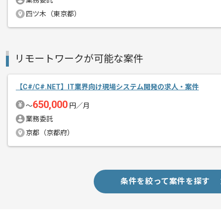
業務委託
メント
C#での開発経験を活かすことができま
四ツ木（東京都）
複数案件を保有している企業ですので、
ご経験と実績に応じてスライド案件のご
リモートワークが可能な案件
【C#/C#.NET】IT業界向け現場システム開発の求人・案件
650,000
〜
円／月
業務委託
京都（京都府）
条件を絞って案件を探す