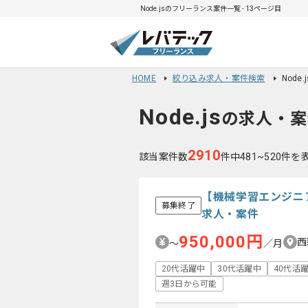
Node.jsのフリーランス案件一覧 - 13ページ目
HOME
絞り込み求人・案件検索
Node
Node.js
の求人・案
2910
該当案件数
件中481~520件を
【機械学習エンジニア
募集終了
求人・案件
950,000円
西
〜
／月
20代活躍中
30代活躍中
40代活
週3日から可能