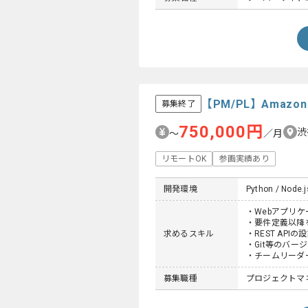
【PM/PL】Amaz
募集終了
750,000円
渋
〜
／月
リモートOK
参画実績あり
開発環境
Python / Node.js
・Webアプリ
・要件定義以降
求めるスキル
・REST API
・Git等のバー
・チームリーダー
募集職種
プロジェクトマネー