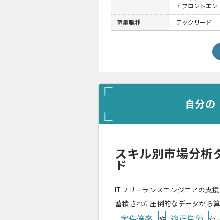
・フロントエン
募集職種
テックリード
自分の
スキル別市場分析
ド
ITフリーランスエンジニアの支援
蓄積された圧倒的なデータから
案件倍率
適正単価
や
が