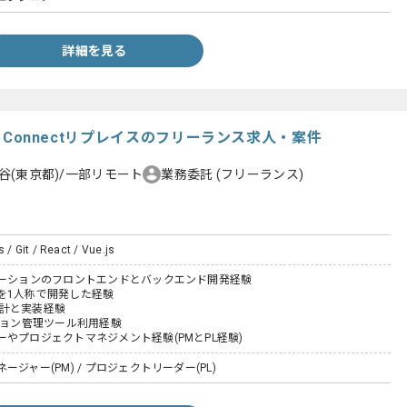
詳細を見る
on Connectリプレイスのフリーランス求人・案件
谷(東京都)/一部リモート
業務委託
(フリーランス)
 / Git / React / Vue.js
ケーションのフロントエンドとバックエンド開発経験
を1人称で開発した経験
の設計と実装経験
ジョン管理ツール利用経験
やプロジェクトマネジメント経験(PMとPL経験)
ジャー(PM) / プロジェクトリーダー(PL)