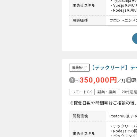
・TypeScrip
求めるスキル
・Vue.jsを用
・Node.jsを
募集職種
フロントエンド
【テックリード】テ
募集終了
350,000円
恵
〜
／月
リモートOK
副業・複業
20代活
※稼働日数や時間帯はご相談の後
開発環境
PostgreSQL / Re
・テックリードと
・Node.jsで
求めるスキル
・バックエンドで