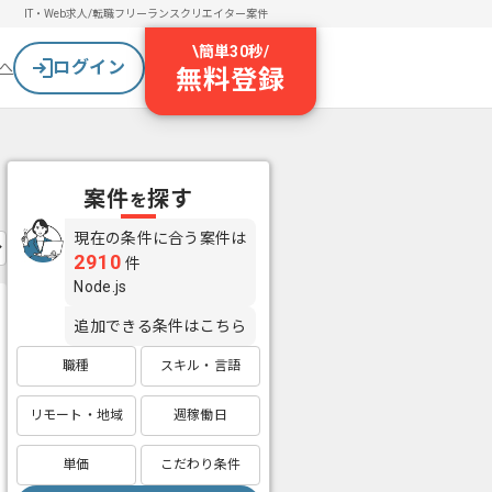
IT・Web求人/転職
フリーランスクリエイター案件
\
簡単30秒
/
ログイン
へ
無料登録
案件
探す
を
現在の条件に合う案件は
2910
件
Node.js
追加できる条件はこちら
職種
スキル・言語
リモート・地域
週稼働日
単価
こだわり条件