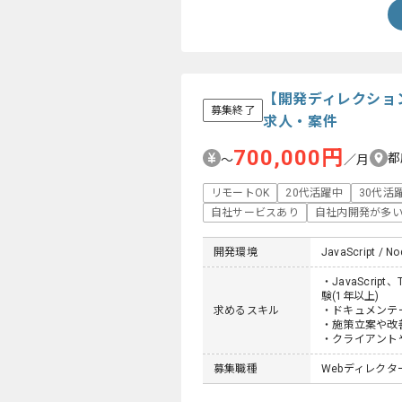
【開発ディレクショ
募集終了
求人・案件
700,000円
都
〜
／月
リモートOK
20代活躍中
30代活
自社サービスあり
自社内開発が多
開発環境
JavaScript / Nod
・JavaScri
験(1年以上)
求めるスキル
・ドキュメンテ
・施策立案や改
・クライアント
募集職種
Webディレクタ