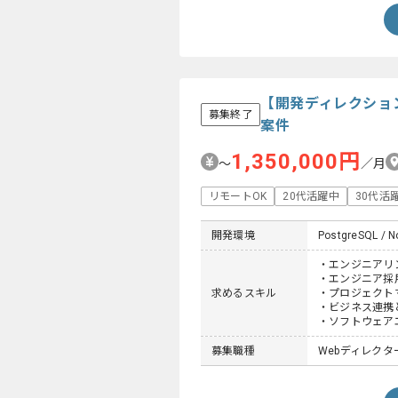
【開発ディレクショ
募集終了
案件
1,350,000円
〜
／月
リモートOK
20代活躍中
30代活
開発環境
PostgreSQL / No
・エンジニアリ
・エンジニア採
求めるスキル
・プロジェクト
・ビジネス連携
・ソフトウェア
募集職種
Webディレクタ