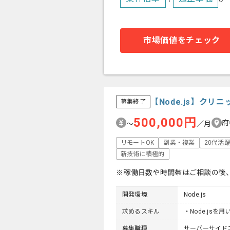
市場価値をチェック
【Node.js】ク
募集終了
500,000円
府
〜
／月
リモートOK
副業・複業
20代活
新技術に積極的
※稼働日数や時間帯はご相談の後
開発環境
Node.js
求めるスキル
・Node.jsを
募集職種
サーバーサイド