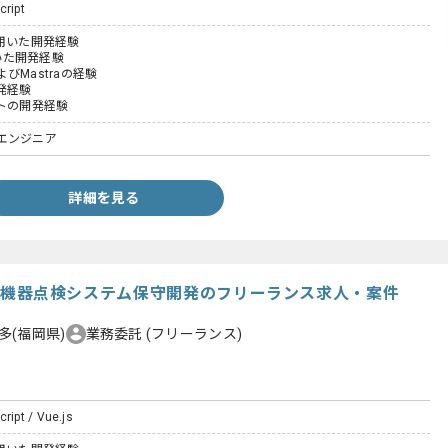
cript
tを用いた開発経験
用いた開発経験
およびMastraの経験
発経験
ントの開発経験
エンジニア
詳細を見る
t】医療機器点検システム保守開発のフリーランス求人・案件
多(福岡県)
業務委託
(フリーランス)
ript / Vue.js