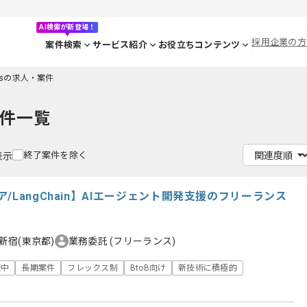
AI検索が新登場！
採用企業の方
案件検索
サービス紹介
お役立ちコンテンツ
.jsの求人・案件
件一覧
終了案件を除く
表示
/LangChain】AIエージェント開発支援のフリーランス
新宿(東京都)
業務委託
(フリーランス)
躍中
長期案件
フレックス制
BtoB向け
新技術に積極的