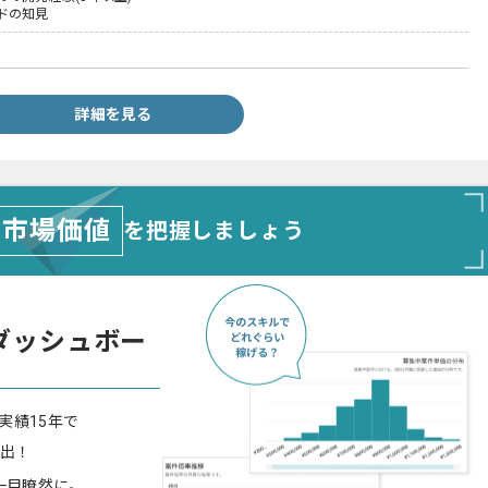
ドの知見
詳細を見る
市場価値
を把握しましょう
ダッシュボー
実績15年で
算出！
一目瞭然に。