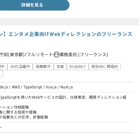
詳細を見る
ン】エンタメ企業向けWebディレクションのフリーランス
庁前(東京都)/フルリモート
業務委託
(フリーランス)
躍中
40代活躍中
長期案件
急募
BtoB向け
新技術に積極的
い
e.js / AWS / TypeScript / Vue.js / Nuxt.js
pt、TypeScriptを用いたWebサービスの設計、仕様策定、開発ディレクション経
ーション作成経験
善に関する知見や経験
や協業先との交渉、折衝経験
ー