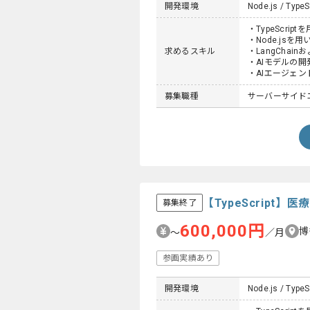
開発環境
Node.js / TypeS
・TypeScrip
・Node.jsを
求めるスキル
・LangChain
・AIモデルの開
・AIエージェ
募集職種
サーバーサイド
【TypeScrip
募集終了
600,000円
博
〜
／月
参画実績あり
開発環境
Node.js / TypeSc