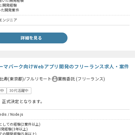
tを用いた開発経験
いた開発経験
用いた開発案件
エンジニア
詳細を見る
ーマパーク向けWebアプリ開発のフリーランス求人・案件
比寿(東京都)/フルリモート
業務委託
(フリーランス)
躍中
30代活躍中
、正式決定となります。
dis / Node.js
しての経験(2案件以上)
の開発経験(3年以上)
の開発経験(5年以上)