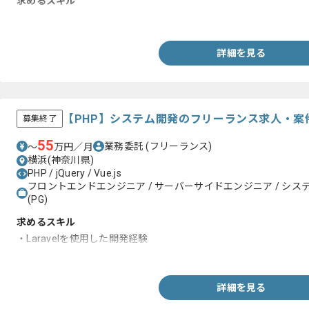
求めるスキル
・SwiftまたはObjective-Cを用いたiOS開発実務経験3年以上
詳細を見る
【PHP】システム開発のフリーランス求人・案
募集終了
55
業務委託
(フリーランス)
〜
万円／月
横浜(神奈川県)
PHP / jQuery / Vue.js
フロントエンドエンジニア / サーバーサイドエンジニア / システム
(PG)
求めるスキル
・Laravelを使用した開発経験
・jQuery及びVue.jsを使用した開発経験
詳細を見る