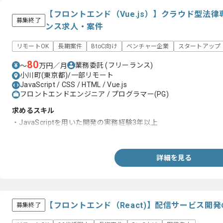
【フロントエンド（Vue.js）】クラウド型法
募集終了
ンス求人・案件
リモートOK
長期案件
BtoC向け
ベンチャー企業
スタートアップ
80
業務委託
(フリーランス)
〜
万円／月
小川町(東京都)/一部リモート
JavaScript / CSS / HTML / Vue.js
フロントエンドエンジニア / プログラマー(PG)
求めるスキル
・JavaScriptを用いた開発の実務経験3年以上
・Vue.jsを用いた開発の実務経験
詳細を見る
【フロントエンド（React)】配信サービス開
募集終了