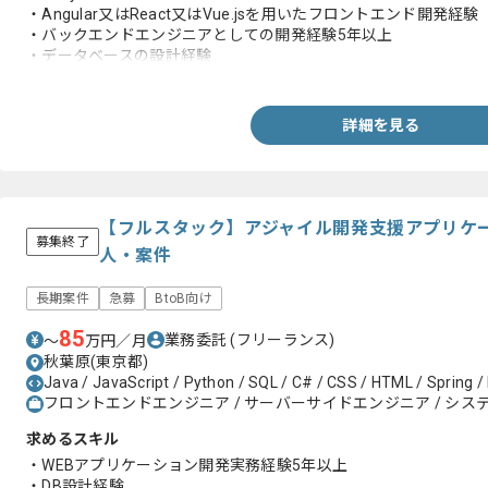
・Angular又はReact又はVue.jsを用いたフロントエンド開発経験
・バックエンドエンジニアとしての開発経験5年以上
・データベースの設計経験
・コンテナを利用した実務経験
詳細を見る
【フルスタック】アジャイル開発支援アプリケ
募集終了
人・案件
長期案件
急募
BtoB向け
85
業務委託
(フリーランス)
〜
万円／月
秋葉原(東京都)
Java / JavaScript / Python / SQL / C# / CSS / HTML / Spring / 
フロントエンドエンジニア / サーバーサイドエンジニア / システ
求めるスキル
・WEBアプリケーション開発実務経験5年以上
・DB設計経験