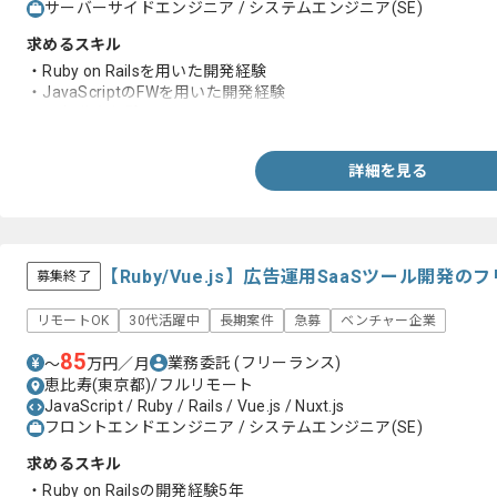
サーバーサイドエンジニア / システムエンジニア(SE)
求めるスキル
・Ruby on Railsを用いた開発経験
・JavaScriptのFWを用いた開発経験
・Git操作も経験
詳細を見る
【Ruby/Vue.js】広告運用SaaSツール開発
募集終了
リモートOK
30代活躍中
長期案件
急募
ベンチャー企業
85
業務委託
(フリーランス)
〜
万円／月
恵比寿(東京都)/フルリモート
JavaScript / Ruby / Rails / Vue.js / Nuxt.js
フロントエンドエンジニア / システムエンジニア(SE)
求めるスキル
・Ruby on Railsの開発経験5年