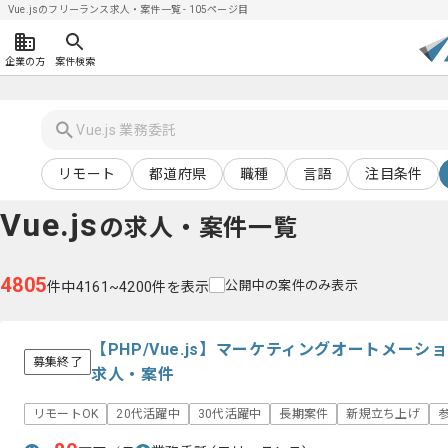
Vue.jsのフリーランス求人・案件一覧 - 105ページ目
企業の方
案件検索
リモート
都道府県
職種
言語
注目条件
Vue.js
の求人・案件一覧
4805
公開中の案件のみ表示
件中4161~4200件を表示
【PHP/Vue.js】マーケティングオートメー
募集終了
求人・案件
リモートOK
20代活躍中
30代活躍中
長期案件
新規立ち上げ