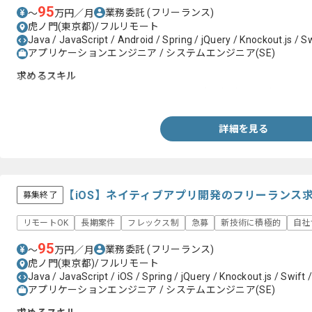
95
業務委託
(フリーランス)
〜
万円／月
虎ノ門(東京都)/フルリモート
Java / JavaScript / Android / Spring / jQuery / Knockout.js / Swi
アプリケーションエンジニア / システムエンジニア(SE)
求めるスキル
・JavaまたはKotlinを用いたAndroid開発実務経験3年以上
詳細を見る
【iOS】ネイティブアプリ開発のフリーランス
募集終了
リモートOK
長期案件
フレックス制
急募
新技術に積極的
自社
95
業務委託
(フリーランス)
〜
万円／月
虎ノ門(東京都)/フルリモート
Java / JavaScript / iOS / Spring / jQuery / Knockout.js / Swift /
アプリケーションエンジニア / システムエンジニア(SE)