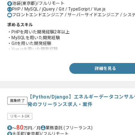
池袋(東京都)/フルリモート
PHP / MySQL / jQuery / Git / TypeScript / Vue.js
フロントエンドエンジニア / サーバーサイドエンジニア / システ
求めるスキル
・PHPを用いた開発経験2年以上
・MySQLを用いた開発経験
・Gitを用いた開発経験
・Vue.jsを用いた開発経験
・typescriptを用いた開発経験
・PixiJSを用いた開発経験
・詳細設計からのご経験
詳細を見る
【Python/Django】エネルギーデータコン
募集終了
発のフリーランス求人・案件
リモートOK
80
業務委託
(フリーランス)
〜
万円／月
大手町(東京都)/フルリモート