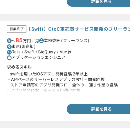
詳細を見る
【Swift】CtoC車売買サービス開発のフリー
募集終了
85
業務委託
(フリーランス)
〜
万円／月
東京(東京都)
Rails / Swift / BigQuery / Vue.js
アプリケーションエンジニア
求めるスキル
･ swiftを用いたiOSアプリ開発経験 2年以上
・APIベースのサーバーレスアプリの設計・開発経験
･ ストア申請等のアプリ開発フロー全体の一通り作業の経験
･ アプリ開発におけるテスト自動化経験
･ 運用・保守経験
詳細を見る