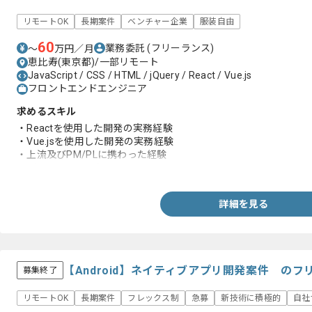
リモートOK
長期案件
ベンチャー企業
服装自由
60
業務委託
(フリーランス)
〜
万円／月
恵比寿(東京都)/一部リモート
JavaScript / CSS / HTML / jQuery / React / Vue.js
フロントエンドエンジニア
求めるスキル
・Reactを使用した開発の実務経験
・Vue.jsを使用した開発の実務経験
・上流及びPM/PLに携わった経験
・バックエンドの知見
詳細を見る
【Android】ネイティブアプリ開発案件 の
募集終了
リモートOK
長期案件
フレックス制
急募
新技術に積極的
自社