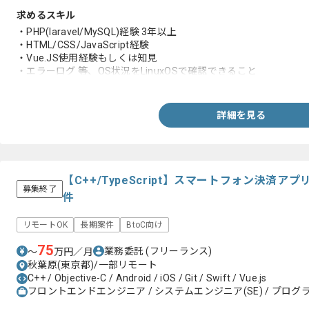
求めるスキル
・PHP(laravel/MySQL)経験 3年以上
・HTML/CSS/JavaScript経験
・Vue.JS使用経験もしくは知見
・エラーログ 等、OS状況をLinuxOSで確認できること
・AWS環境での開発経験もしくはインフラの知見
詳細を見る
【C++/TypeScript】スマートフォン決済
募集終了
件
リモートOK
長期案件
BtoC向け
75
業務委託
(フリーランス)
〜
万円／月
秋葉原(東京都)/一部リモート
C++ / Objective-C / Android / iOS / Git / Swift / Vue.js
フロントエンドエンジニア / システムエンジニア(SE) / プログラ