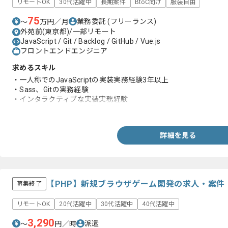
リモートOK
30代活躍中
長期案件
BtoC向け
服装自由
75
業務委託
(フリーランス)
〜
万円／月
外苑前(東京都)/一部リモート
JavaScript / Git / Backlog / GitHub / Vue.js
フロントエンドエンジニア
求めるスキル
・一人称でのJavaScriptの実装実務経験3年以上
・Sass、Gitの実務経験
・インタラクティブな実装実務経験
・Reactを用いた開発経験
詳細を見る
【PHP】新規ブラウザゲーム開発の求人・案件
募集終了
リモートOK
20代活躍中
30代活躍中
40代活躍中
3,290
派遣
〜
円／時