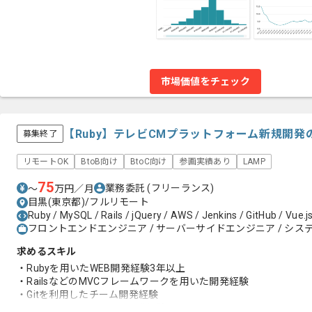
市場価値をチェック
【Ruby】テレビCMプラットフォーム新規開
募集終了
リモートOK
BtoB向け
BtoC向け
参画実績あり
LAMP
75
業務委託
(フリーランス)
〜
万円／月
目黒(東京都)/フルリモート
Ruby / MySQL / Rails / jQuery / AWS / Jenkins / GitHub / Vue.j
フロントエンドエンジニア / サーバーサイドエンジニア / システ
求めるスキル
・Rubyを用いたWEB開発経験3年以上
・RailsなどのMVCフレームワークを用いた開発経験
・Gitを利用したチーム開発経験
・Webフロントエンドの開発経験