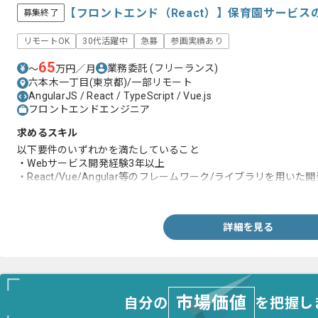
【フロントエンド（React）】保育園サービ
募集終了
リモートOK
30代活躍中
急募
参画実績あり
65
業務委託
(フリーランス)
〜
万円／月
六本木一丁目(東京都)/一部リモート
AngularJS / React / TypeScript / Vue.js
フロントエンドエンジニア
求めるスキル
以下要件のいずれかを満たしていること
・Webサービス開発経験3年以上
・React/Vue/Angular等のフレームワーク/ライブラリを用いた
・TypeScript用いた開発経験あり
詳細を見る
市場価値
自分の
を把握し