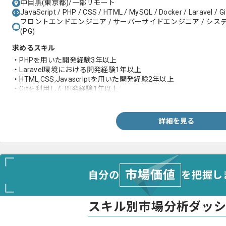
中目黒(東京都)/一部リモート
JavaScript / PHP / CSS / HTML / MySQL / Docker / Laravel / Gi
フロントエンドエンジニア / サーバーサイドエンジニア / システム
(PG)
求めるスキル
・PHPを用いた開発経験3年以上
・Laravel環境における開発経験1年以上
・HTML,CSS,Javascriptを用いた開発経験2年以上
・Gitを利用した開発経験1年以上
・業務系システム開発実務経験
詳細を見る
市場価値
自分の
を把握し
スキル別市場分析ダッ