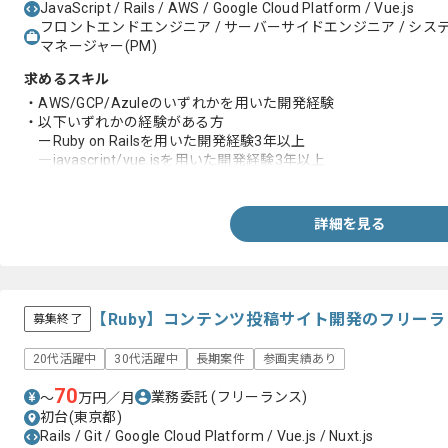
JavaScript / Rails / AWS / Google Cloud Platform / Vue.js
フロントエンドエンジニア / サーバーサイドエンジニア / システム
マネージャー(PM)
求めるスキル
・AWS/GCP/Azuleのいずれかを用いた開発経験
・以下いずれかの経験がある方
ーRuby on Railsを用いた開発経験3年以上
―javascript/vue.jsを用いた開発経験3年以上
・以下2つ以上の経験がある方
―サービスを0から立ち上げた経験
―アーキテクチャの設計
詳細を見る
―パフォーマンスチューニング経験
―AWS環境構築、DBチューニング経験
【Ruby】コンテンツ投稿サイト開発のフリー
募集終了
20代活躍中
30代活躍中
長期案件
参画実績あり
70
業務委託
(フリーランス)
〜
万円／月
初台(東京都)
Rails / Git / Google Cloud Platform / Vue.js / Nuxt.js