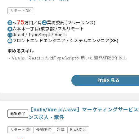
リモートOK
75
業務委託
(フリーランス)
〜
万円／月
六本木一丁目(東京都)/フルリモート
React / TypeScript / Vue.js
フロントエンドエンジニア / システムエンジニア(SE)
求めるスキル
・Vue.js、ReactまたはTypeScriptを用いた開発経験2年以上
・基本設計の経験
詳細を見る
【Ruby/Vue.js/Java】マーケティングサ
募集終了
ンス求人・案件
リモートOK
長期案件
急募
BtoB向け