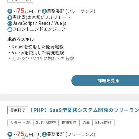
75
業務委託
(フリーランス)
〜
万円／月
恵比寿(東京都)/フルリモート
JavaScript / React / Vue.js
フロントエンドエンジニア
求めるスキル
・Reactを使用した開発経験
・Vue.jsを使用した開発経験
・上流及びPM/PLに携わった経験
・バックエンドの開発経験
詳細を見る
【PHP】SaaS型業務システム開発のフリーラ
募集終了
リモートOK
30代活躍中
長期案件
急募
BtoB向け
75
業務委託
(フリーランス)
〜
万円／月