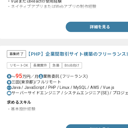
・VueまたはReactの使用経験
・ネイティブアプリまたはWebアプリの制作経験
・要件定義、設計の経験
詳細を見る
【PHP】企業間取引サイト構築のフリーランス
募集終了
リモートOK
長期案件
急募
BtoB向け
95
業務委託
(フリーランス)
〜
万円／月
三田(東京都)/フルリモート
Java / JavaScript / PHP / Linux / MySQL / AWS / Vue.js
サーバーサイドエンジニア / システムエンジニア(SE) / プロジェ
求めるスキル
・基本設計経験
・PHPを用いた開発経験