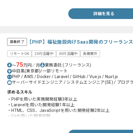
詳細を見る
【PHP】福祉施設向けSaas開発のフリーラン
募集終了
リモートOK
20代活躍中
30代活躍中
長期案件
75
業務委託
(フリーランス)
〜
万円／月
中目黒(東京都)/一部リモート
PHP / AWS / Docker / Laravel / GitHub / Vue.js / Nuxt.js
サーバーサイドエンジニア / システムエンジニア(SE) / プログラ
求めるスキル
・PHPを用いた実務開発経験3年以上
・Laravelを用いた開発経験1年以上
・HTML、CSS、JavaScriptを用いた開発経験2年以上
・Gitを用いた開発経験
・Web系システムの開発経験