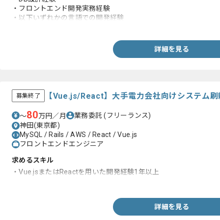
・フロントエンド開発実務経験
・以下いずれかの言語での開発経験
－JavaScript(React. Vue.js)
ーPython(Flask)、Java(Spring)
ーC#, ASP .NET Core Blazor
詳細を見る
【Vue.js/React】大手電力会社向けシステ
募集終了
80
業務委託
(フリーランス)
〜
万円／月
神田(東京都)
MySQL / Rails / AWS / React / Vue.js
フロントエンドエンジニア
求めるスキル
・Vue.jsまたはReactを用いた開発経験1年以上
・サーバーサイドの知見
詳細を見る